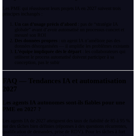
Les PME qui réussissent leurs projets IA en 2027 suivent trois
principes inchangés :
Un cas d’usage précis d’abord
: pas de “stratégie IA
globale” avant d’avoir automatisé un processus concret et
mesuré son ROI
Des données propres
: un agent IA n’améliore pas des
données désorganisées — il amplifie les problèmes existants
L’équipe impliquée dès le départ
: les collaborateurs qui
utilisent le process automatisé doivent participer à sa
conception, pas le subir
FAQ — Tendances IA et automatisation
2027
Les agents IA autonomes sont-ils fiables pour une
PME en 2027 ?
Les agents IA de 2027 atteignent des taux de fiabilité de 85 à 95 %
sur des tâches bien définies (réponses à des questions récurrentes,
qualification de demandes, prise de RDV). Pour les tâches à fort