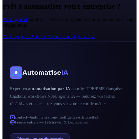
Prêt à automatiser votre entreprise ?
Audit gratuit
en 48h — ROI estimé, plan d'action personnalisé, sans
engagement.
Audit express 2 min ⚡
Audit complet gratuit →
Automatise
IA
Expert en
automatisation par IA
pour les TPE/PME françaises.
Chatbots, workflows N8N, agents IA — réduisez vos tâches
répétitives et concentrez-vous sur votre cœur de métier.
contact@automatisation-intelligence-artificielle.fr
France entière — Télétravail & Déplacement