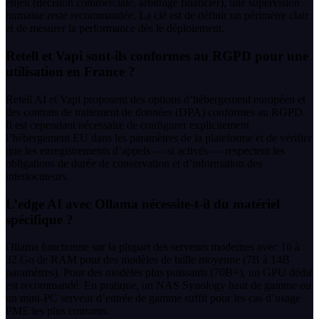
enjeu (décision commerciale, arbitrage financier), une supervision
humaine reste recommandée. La clé est de définir un périmètre clair
et de mesurer la performance dès le déploiement.
Retell et Vapi sont-ils conformes au RGPD pour une
utilisation en France ?
Retell AI et Vapi proposent des options d’hébergement européen et
des contrats de traitement de données (DPA) conformes au RGPD.
Il est cependant nécessaire de configurer explicitement
l’hébergement EU dans les paramètres de la plateforme et de vérifier
que les enregistrements d’appels — si activés — respectent les
obligations de durée de conservation et d’information des
interlocuteurs.
L’edge AI avec Ollama nécessite-t-il du matériel
spécifique ?
Ollama fonctionne sur la plupart des serveurs modernes avec 16 à
32 Go de RAM pour des modèles de taille moyenne (7B à 14B
paramètres). Pour des modèles plus puissants (70B+), un GPU dédié
est recommandé. En pratique, un NAS Synology haut de gamme ou
un mini-PC serveur d’entrée de gamme suffit pour les cas d’usage
PME les plus courants.