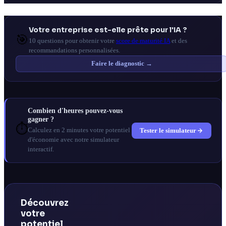
Votre entreprise est-elle prête pour l'IA ?
🎯
10 questions pour obtenir votre
score de maturité IA
et des
recommandations personnalisées.
Faire le diagnostic →
Combien d'heures pouvez-vous
gagner ?
⏱️
Tester le simulateur
Calculez en 2 minutes votre potentiel
d'économie avec notre simulateur
interactif.
Découvrez
votre
potentiel