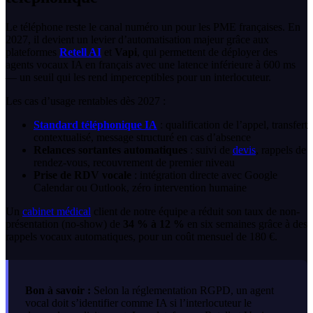
Le téléphone reste le canal numéro un pour les PME françaises. En
2027, il devient un levier d’automatisation majeur grâce aux
plateformes
Retell AI
et
Vapi
, qui permettent de déployer des
agents vocaux IA en français avec une latence inférieure à 600 ms
— un seuil qui les rend imperceptibles pour un interlocuteur.
Les cas d’usage rentables dès 2027 :
Standard téléphonique IA
: qualification de l’appel, transfert
contextualisé, message structuré en cas d’absence
Relances sortantes automatiques
: suivi de
devis
, rappels de
rendez-vous, recouvrement de premier niveau
Prise de RDV vocale
: intégration directe avec Google
Calendar ou Outlook, zéro intervention humaine
Un
cabinet médical
client de notre équipe a réduit son taux de non-
présentation (no-show) de
34 % à 12 %
en six semaines grâce à des
rappels vocaux automatiques, pour un coût mensuel de 180 €.
Bon à savoir :
Selon la réglementation RGPD, un agent
vocal doit s’identifier comme IA si l’interlocuteur le