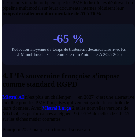
Les retours terrain indiquent que les PME industrielles déployant un
pipeline multimodal sur leurs documents internes réduisent leur
temps de traitement documentaire de 55 à 70 %
.
-65 %
Réduction moyenne du temps de traitement documentaire avec les
LLM multimodaux — retours terrain AutomateIA 2025-2026
4. L’IA souveraine française s’impose
comme standard RGPD
Mistral AI
n’est plus un challenger — en 2027, c’est une alternative
crédible pour les PME françaises qui veulent garder le contrôle de
leurs données. Avec
Mistral Large
2
et les nouvelles versions de
Mixtral
, les performances atteignent 90–95 % de celles de GPT-5
sur les tâches métier courantes.
Pourquoi 2027 marque un tournant souverain :