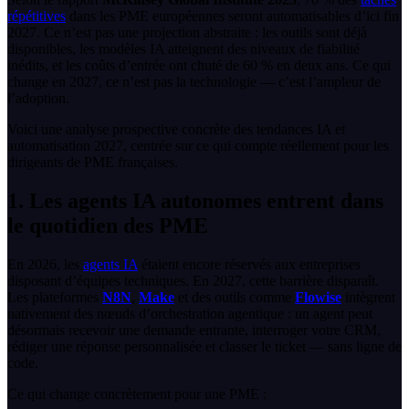
répétitives
dans les PME européennes seront automatisables d’ici fin
2027. Ce n’est pas une projection abstraite : les outils sont déjà
disponibles, les modèles IA atteignent des niveaux de fiabilité
inédits, et les coûts d’entrée ont chuté de 60 % en deux ans. Ce qui
change en 2027, ce n’est pas la technologie — c’est l’ampleur de
l’adoption.
Voici une analyse prospective concrète des tendances IA et
automatisation 2027, centrée sur ce qui compte réellement pour les
dirigeants de PME françaises.
1. Les agents IA autonomes entrent dans
le quotidien des PME
En 2026, les
agents IA
étaient encore réservés aux entreprises
disposant d’équipes techniques. En 2027, cette barrière disparaît.
Les plateformes
N8N
,
Make
et des outils comme
Flowise
intègrent
nativement des nœuds d’orchestration agentique : un agent peut
désormais recevoir une demande entrante, interroger votre CRM,
rédiger une réponse personnalisée et classer le ticket — sans ligne de
code.
Ce qui change concrètement pour une PME :