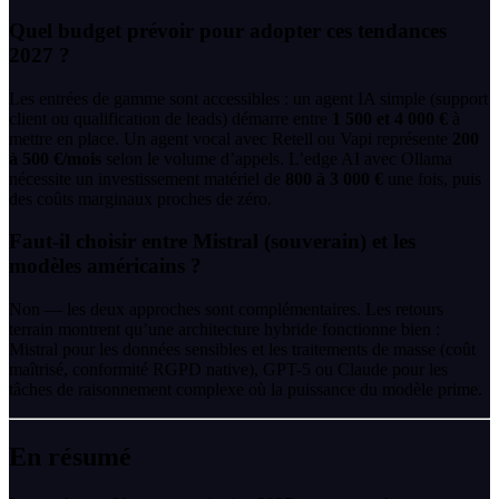
Quel budget prévoir pour adopter ces tendances
2027 ?
Les entrées de gamme sont accessibles : un agent IA simple (support
client ou qualification de leads) démarre entre
1 500 et 4 000 €
à
mettre en place. Un agent vocal avec Retell ou Vapi représente
200
à 500 €/mois
selon le volume d’appels. L’edge AI avec Ollama
nécessite un investissement matériel de
800 à 3 000 €
une fois, puis
des coûts marginaux proches de zéro.
Faut-il choisir entre Mistral (souverain) et les
modèles américains ?
Non — les deux approches sont complémentaires. Les retours
terrain montrent qu’une architecture hybride fonctionne bien :
Mistral pour les données sensibles et les traitements de masse (coût
maîtrisé, conformité RGPD native), GPT-5 ou Claude pour les
tâches de raisonnement complexe où la puissance du modèle prime.
En résumé