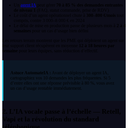
Un
agent IA
peut gérer
70 à 85 % des demandes entrantes
de niveau 1
(FAQ, statut commande, prise de RDV)
Le coût d’un agent opérationnel chute à
300–800 €/mois
tout
compris, contre 3 000–8 000 € en 2024
Le délai de mise en production passe de plusieurs mois à
2 à 4
semaines
pour un cas d’usage bien défini
Les retours terrain montrent que les PME qui déploient un agent sur
leur support client récupèrent en moyenne
12 à 18 heures par
semaine
pour leurs équipes, sans réduction d’effectif.
Astuce AutomateIA :
Avant de déployer un agent IA,
cartographiez vos 10 demandes les plus fréquentes. Si 5
d’entre elles ont une réponse prévisible à 80 %, vous avez
un cas d’usage rentable immédiatement.
2. L’IA vocale passe à l’échelle — Retell,
Vapi et la révolution du standard
téléphonique