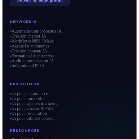
Obtenir un audit gratuit
SERVICES IA
Automatisation processus IA
Création chatbot IA
Workflows N8N / Make
Agents IA autonomes
Création contenu IA
Formation IA entreprise
Audit automatisation IA
Intégration API IA
PAR SECTEUR
IA pour e-commerce
IA pour immobilier
IA pour agences marketing
IA pour artisans & PME
IA pour restauration
IA pour cabinets conseil
RESSOURCES