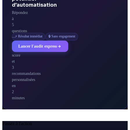
d'automatisation
Répondez
à
5
questions
⚡ Résultat immédiat
🔒 Sans engagement
—
obtenez
Lancer l'audit express
votre
score
et
3
recommandations
personnalisées
en
2
minutes
Passez à l'action