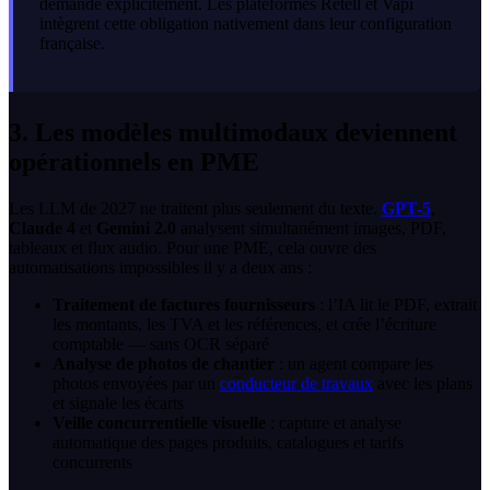
demande explicitement. Les plateformes Retell et Vapi
intègrent cette obligation nativement dans leur configuration
française.
3. Les modèles multimodaux deviennent
opérationnels en PME
Les LLM de 2027 ne traitent plus seulement du texte.
GPT-5
,
Claude 4
et
Gemini 2.0
analysent simultanément images, PDF,
tableaux et flux audio. Pour une PME, cela ouvre des
automatisations impossibles il y a deux ans :
Traitement de factures fournisseurs
: l’IA lit le PDF, extrait
les montants, les TVA et les références, et crée l’écriture
comptable — sans OCR séparé
Analyse de photos de chantier
: un agent compare les
photos envoyées par un
conducteur de travaux
avec les plans
et signale les écarts
Veille concurrentielle visuelle
: capture et analyse
automatique des pages produits, catalogues et tarifs
concurrents