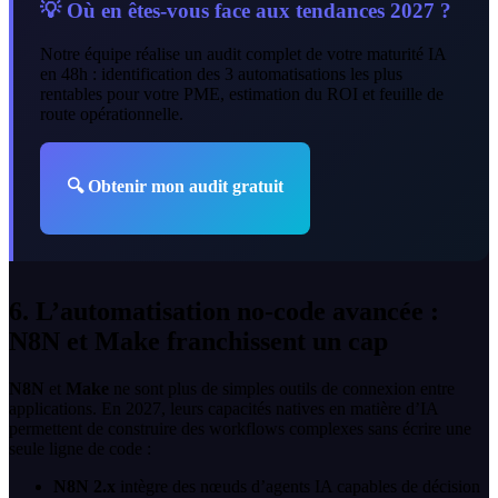
💡 Où en êtes-vous face aux tendances 2027 ?
Notre équipe réalise un audit complet de votre maturité IA
en 48h : identification des 3 automatisations les plus
rentables pour votre PME, estimation du ROI et feuille de
route opérationnelle.
🔍
Obtenir mon audit gratuit
6. L’automatisation no-code avancée :
N8N et Make franchissent un cap
N8N
et
Make
ne sont plus de simples outils de connexion entre
applications. En 2027, leurs capacités natives en matière d’IA
permettent de construire des workflows complexes sans écrire une
seule ligne de code :
N8N 2.x
intègre des nœuds d’agents IA capables de décision