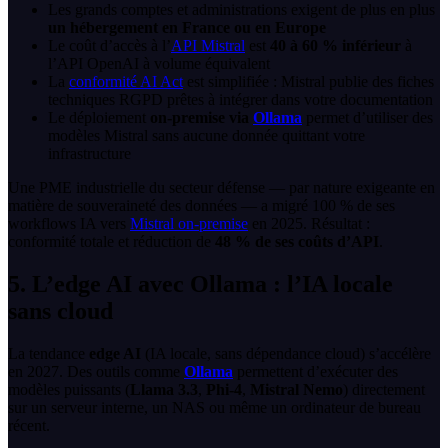
Les grands comptes et administrations exigent de plus en plus
un hébergement en France ou en Europe
Le coût d’accès à l’
API Mistral
est
40 à 60 % inférieur
à
l’API OpenAI à volume équivalent
La
conformité AI Act
est simplifiée : Mistral publie des fiches
techniques RGPD prêtes à intégrer dans votre documentation
Le déploiement
on-premise via
Ollama
permet d’utiliser des
modèles Mistral sans aucune donnée quittant votre
infrastructure
Une PME industrielle du secteur défense — par nature exigeante en
matière de souveraineté des données — a migré 100 % de ses
workflows IA vers
Mistral on-premise
en 2025. Résultat :
conformité totale et réduction de
48 % de ses coûts d’API
.
5. L’edge AI avec Ollama : l’IA locale
sans cloud
La tendance
edge AI
(IA locale, sans dépendance cloud) s’accélère
en 2027. Des outils comme
Ollama
permettent d’exécuter des
modèles puissants (
Llama 3.3
,
Phi-4
,
Mistral Nemo
) directement
sur un serveur interne, un NAS ou même un ordinateur de bureau
récent.