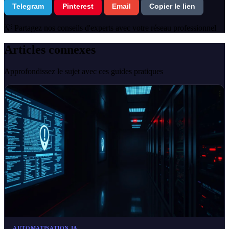
Telegram
Pinterest
Email
Copier le lien
💡 Partagez nos conseils d'experts avec votre réseau professionnel
Articles connexes
Approfondissez le sujet avec ces guides pratiques
AUTOMATISATION IA