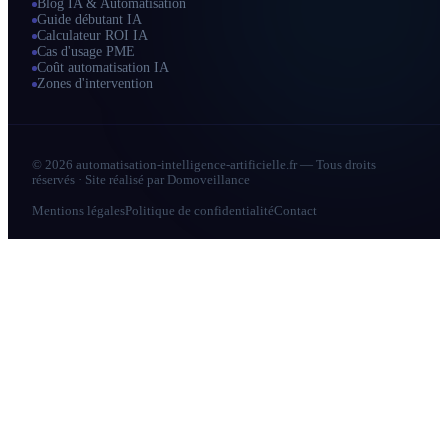
Blog IA & Automatisation
Guide débutant IA
Calculateur ROI IA
Cas d'usage PME
Coût automatisation IA
Zones d'intervention
© 2026 automatisation-intelligence-artificielle.fr — Tous droits
réservés · Site réalisé par
Domoveillance
Mentions légales
Politique de confidentialité
Contact