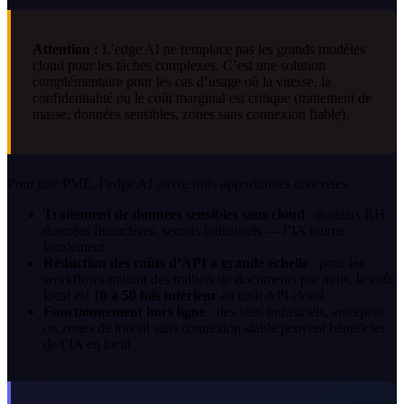
Attention :
L’edge AI ne remplace pas les grands modèles
cloud pour les tâches complexes. C’est une solution
complémentaire pour les cas d’usage où la vitesse, la
confidentialité ou le coût marginal est critique (traitement de
masse, données sensibles, zones sans connexion fiable).
Pour une PME, l’edge AI ouvre trois opportunités concrètes :
Traitement de données sensibles sans cloud
: dossiers RH,
données financières, secrets industriels — l’IA tourne
localement
Réduction des coûts d’API à grande échelle
: pour les
workflows traitant des milliers de documents par mois, le coût
local est
10 à 50 fois inférieur
au coût API cloud
Fonctionnement hors ligne
: des sites industriels, entrepôts
ou zones de travail sans connexion stable peuvent bénéficier
de l’IA en local