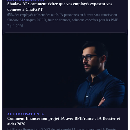
Shadow AI : comment éviter que vos employés exposent vos
données à ChatGPT
65% des employés utilisent des outils IA personnels au bureau sans autorisation.
Shadow AI : risques RGPD, fuite de données, solutions concrètes pour les PME
françaises.
7 juil. 2026
AUTOMATISATION IA
Comment financer son projet IA avec BPIFrance : IA Booster et
aides 2026
BPIFrance finance jusqu'à 50% de votre projet IA via le programme IA Booster.