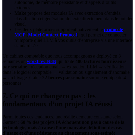
autonome, de mémoire persistante et d’appels d’outils
externes
Make
propose des modules IA avec extraction d’entités,
classification et génération de texte directement dans le builder
visuel
Les deux plateformes supportent nativement le
protocole
MCP
(
Model Context Protocol
)
, qui permet de connecter
n’importe quel LLM à vos outils d’entreprise via une interface
standardisée
Un cabinet comptable que nous accompagnons a déployé en 3
semaines un
workflow N8N
qui traite
400 factures fournisseurs
par semaine
: réception email → extraction LLM → vérification
dans le logiciel comptable → validation ou signalement d’anomalie
→ archivage. Gain :
22 heures par semaine
sur une équipe de 4
personnes.
7. Ce qui ne changera pas : les
fondamentaux d’un projet IA réussi
Parmi toutes ces tendances, une réalité demeure constante selon
Gartner :
60 % des projets IA échouent non pas à cause de la
technologie, mais à cause d’une mauvaise définition des cas
d’usage et d’une résistance au changement sous-estimée
.