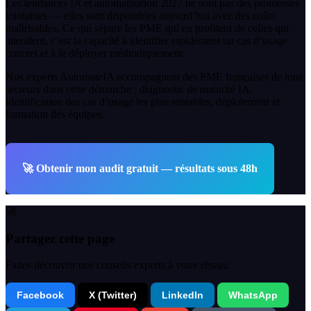
Les tendances IA et automatisation 2027 ne sont pas des promesses
lointaines — elles sont disponibles aujourd’hui avec des coûts
maîtrisables. Ce qui sépare les PME qui en profitent de celles qui
attendent, c’est la capacité à identifier rapidement un cas d’usage
concret et à le déployer méthodiquement.
Nos experts AutomateIA accompagnent des PME françaises de tous
secteurs dans cette démarche : diagnostic de maturité IA,
identification des cas d’usage les plus rentables, déploiement et
formation des équipes.
🚀
Obtenir mon audit gratuit — résultats sous 48h
🚀
Partagez cette page
Faites découvrir nos conseils experts à votre réseau
Facebook
X (Twitter)
LinkedIn
WhatsApp