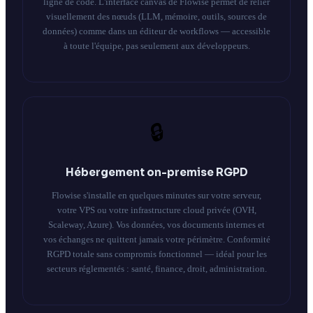
ligne de code. L'interface canvas de Flowise permet de relier
visuellement des nœuds (LLM, mémoire, outils, sources de
données) comme dans un éditeur de workflows — accessible
à toute l'équipe, pas seulement aux développeurs.
🔒
Hébergement on-premise RGPD
Flowise s'installe en quelques minutes sur votre serveur,
votre VPS ou votre infrastructure cloud privée (OVH,
Scaleway, Azure). Vos données, vos documents internes et
vos échanges ne quittent jamais votre périmètre. Conformité
RGPD totale sans compromis fonctionnel — idéal pour les
secteurs réglementés : santé, finance, droit, administration.