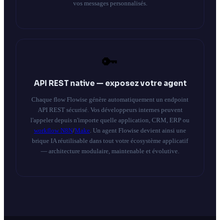
vos messages personnalisés.
🔑
API REST native — exposez votre agent
Chaque flow Flowise génère automatiquement un endpoint
API REST sécurisé. Vos développeurs internes peuvent
l'appeler depuis n'importe quelle application, CRM, ERP ou
workflow
N8N
/
Make
. Un agent Flowise devient ainsi une
brique IA réutilisable dans tout votre écosystème applicatif
— architecture modulaire, maintenable et évolutive.