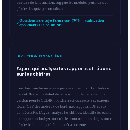
contenu de la formation, suggère les modules pertinents et
génère des quiz personnalisés.
Questions hors-sujet formateur -70% — satisfaction
apprenants +28 points NPS
DIRECTION FINANCIÈRE
Agent qui analyse les rapports et répond
sur les chiffres
Une direction financière de groupe consolidait 12 filiales et
passait 2h chaque début de mois à compiler le rapport de
gestion pour le CODIR. Flowise a été connecté aux exports
Excel/CSV des tableaux de bord, aux rapports PDF et aux
données ERP. L'agent analyse les chiffres, identifie les écarts
par rapport au budget, formule les commentaires de gestion et
génère le rapport synthétique prêt à présenter.