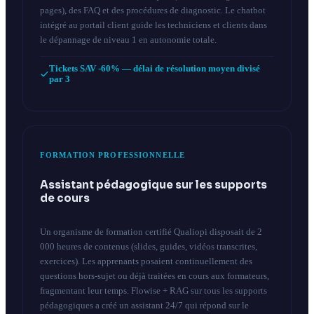
pages), des FAQ et des procédures de diagnostic. Le chatbot
intégré au portail client guide les techniciens et clients dans
le dépannage de niveau 1 en autonomie totale.
Tickets SAV -60% — délai de résolution moyen divisé
par 3
FORMATION PROFESSIONNELLE
Assistant pédagogique sur les supports
de cours
Un organisme de formation certifié Qualiopi disposait de 2
000 heures de contenus (slides, guides, vidéos transcrites,
exercices). Les apprenants posaient continuellement des
questions hors-sujet ou déjà traitées en cours aux formateurs,
fragmentant leur temps. Flowise + RAG sur tous les supports
pédagogiques a créé un assistant 24/7 qui répond sur le