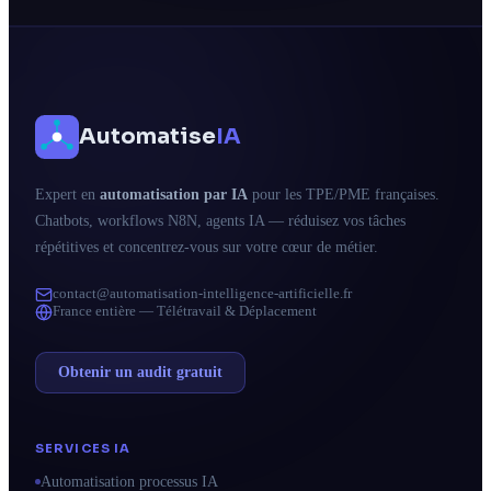
Automatise
IA
Expert en
automatisation par IA
pour les TPE/PME françaises.
Chatbots, workflows N8N, agents IA — réduisez vos tâches
répétitives et concentrez-vous sur votre cœur de métier.
contact@automatisation-intelligence-artificielle.fr
France entière — Télétravail & Déplacement
Obtenir un audit gratuit
SERVICES IA
Automatisation processus IA