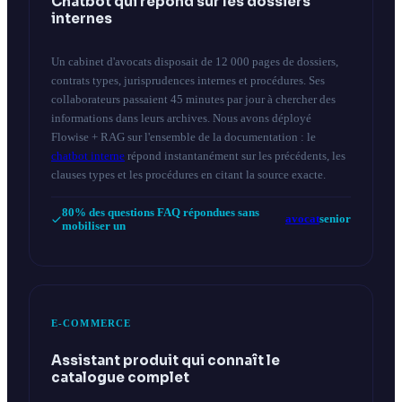
Chatbot qui répond sur les dossiers
internes
Un cabinet d'avocats disposait de 12 000 pages de dossiers,
contrats types, jurisprudences internes et procédures. Ses
collaborateurs passaient 45 minutes par jour à chercher des
informations dans leurs archives. Nous avons déployé
Flowise + RAG sur l'ensemble de la documentation : le
chatbot interne
répond instantanément sur les précédents, les
clauses types et les procédures en citant la source exacte.
80% des questions FAQ répondues sans
avocat
senior
mobiliser un
E-COMMERCE
Assistant produit qui connaît le
catalogue complet