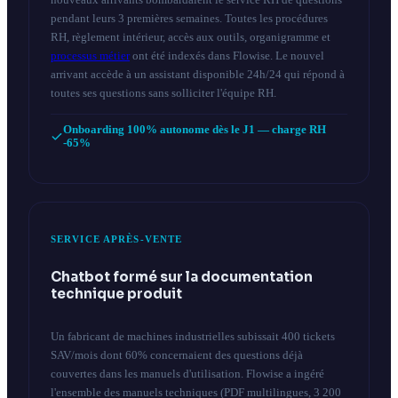
pendant leurs 3 premières semaines. Toutes les procédures
RH, règlement intérieur, accès aux outils, organigramme et
processus métier
ont été indexés dans Flowise. Le nouvel
arrivant accède à un assistant disponible 24h/24 qui répond à
toutes ses questions sans solliciter l'équipe RH.
Onboarding 100% autonome dès le J1 — charge RH
-65%
SERVICE APRÈS-VENTE
Chatbot formé sur la documentation
technique produit
Un fabricant de machines industrielles subissait 400 tickets
SAV/mois dont 60% concernaient des questions déjà
couvertes dans les manuels d'utilisation. Flowise a ingéré
l'ensemble des manuels techniques (PDF multilingues, 3 200