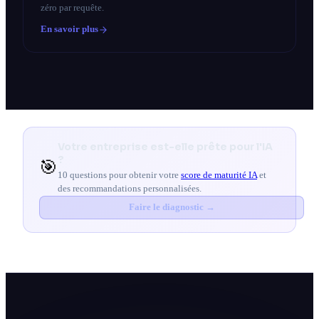
zéro par requête.
En savoir plus
Votre entreprise est-elle prête pour l'IA
?
🎯
10 questions pour obtenir votre
score de maturité IA
et
des recommandations personnalisées.
Faire le diagnostic →