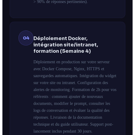
> 90% de réponses pertinentes).
04
Déploiement Docker,
intégration site/intranet,
formation (Semaine 4)
Déploiement en production sur votre serveur
avec Docker Compose, Nginx, HTTPS et
sauvegardes automatiques. Intégration du widget
sur votre site ou intranet. Configuration des
alertes de monitoring. Formation de 2h pour vos
référents : comment ajouter de nouveaux
documents, modifier le prompt, consulter les
logs de conversation et évaluer la qualité des
réponses. Livraison de la documentation
technique et du guide utilisateur. Support post-
lancement inclus pendant 30 jours.