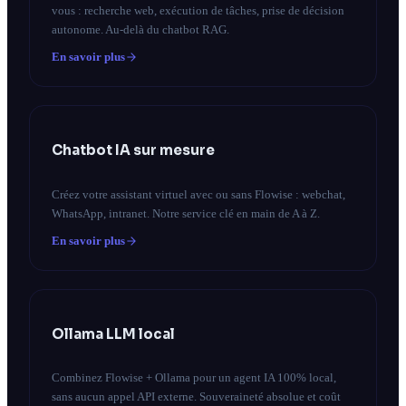
vous : recherche web, exécution de tâches, prise de décision
autonome. Au-delà du chatbot RAG.
En savoir plus
Chatbot IA sur mesure
Créez votre assistant virtuel avec ou sans Flowise : webchat,
WhatsApp, intranet. Notre service clé en main de A à Z.
En savoir plus
Ollama LLM local
Combinez Flowise + Ollama pour un agent IA 100% local,
sans aucun appel API externe. Souveraineté absolue et coût