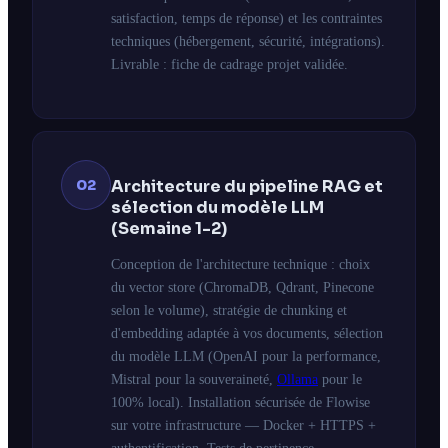
satisfaction, temps de réponse) et les contraintes
techniques (hébergement, sécurité, intégrations).
Livrable : fiche de cadrage projet validée.
02
Architecture du pipeline RAG et
sélection du modèle LLM
(Semaine 1-2)
Conception de l'architecture technique : choix
du vector store (ChromaDB, Qdrant, Pinecone
selon le volume), stratégie de chunking et
d'embedding adaptée à vos documents, sélection
du modèle LLM (OpenAI pour la performance,
Mistral pour la souveraineté,
Ollama
pour le
100% local). Installation sécurisée de Flowise
sur votre infrastructure — Docker + HTTPS +