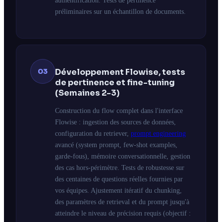
authentification. Tests de pertinence
préliminaires sur un échantillon de documents.
03
Développement Flowise, tests
de pertinence et fine-tuning
(Semaines 2-3)
Construction du flow complet dans l'interface
Flowise : ingestion des sources de données,
configuration du retriever,
prompt engineering
avancé (system prompt, few-shot examples,
garde-fous), mémoire conversationnelle, gestion
des cas hors-périmètre. Tests de robustesse sur
des centaines de questions réelles fournies par
vos équipes. Ajustement itératif du chunking,
des paramètres de retrieval et du prompt jusqu'à
atteindre le niveau de précision requis (objectif :