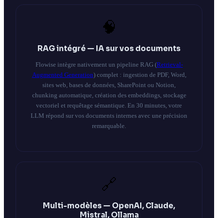
🧠
RAG intégré — IA sur vos documents
Flowise intègre nativement un pipeline RAG (
Retrieval-
Augmented Generation
) complet : ingestion de PDF, Word,
sites web, bases de données, SharePoint ou Notion,
chunking automatique, création des embeddings, stockage
vectoriel et requêtage sémantique. En 30 minutes, votre
LLM répond sur vos documents internes avec une précision
remarquable.
🔗
Multi-modèles — OpenAI, Claude,
Mistral, Ollama