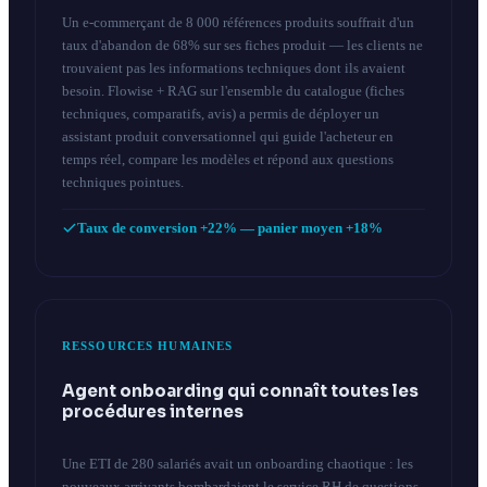
Un e-commerçant de 8 000 références produits souffrait d'un
taux d'abandon de 68% sur ses fiches produit — les clients ne
trouvaient pas les informations techniques dont ils avaient
besoin. Flowise + RAG sur l'ensemble du catalogue (fiches
techniques, comparatifs, avis) a permis de déployer un
assistant produit conversationnel qui guide l'acheteur en
temps réel, compare les modèles et répond aux questions
techniques pointues.
Taux de conversion +22% — panier moyen +18%
RESSOURCES HUMAINES
Agent onboarding qui connaît toutes les
procédures internes
Une ETI de 280 salariés avait un onboarding chaotique : les
nouveaux arrivants bombardaient le service RH de questions