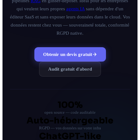
pipelines
RAG
en glisser-déposer. Idéal pour les entreprises
qui veulent leurs propres
agents IA
sans dépendre d'un
Tous les services
éditeur SaaS et sans exposer leurs données dans le cloud. Vos
données restent chez vous — souveraineté totale, conformité
Blog
RGPD native.
À propos
Contact
Obtenir un devis gratuit
Audit gratuit d'abord
Réponse sous 24h · Audit sans engagement
100%
open source — code auditable
Auto-hébergeable
RGPD — vos données sur votre infra
ChatGPT-like