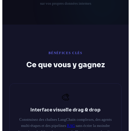
sur vos propres données internes
BÉNÉFICES CLÉS
Ce que vous y gagnez
🎨
Interface visuelle drag & drop
Construisez des chaînes LangChain complexes, des agents
multi-étapes et des pipelines
RAG
sans écrire la moindre