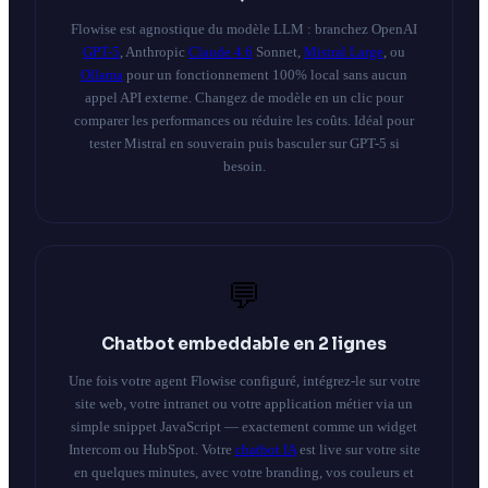
Flowise est agnostique du modèle LLM : branchez OpenAI
GPT-5
, Anthropic
Claude 4.6
Sonnet,
Mistral Large
, ou
Ollama
pour un fonctionnement 100% local sans aucun
appel API externe. Changez de modèle en un clic pour
comparer les performances ou réduire les coûts. Idéal pour
tester Mistral en souverain puis basculer sur GPT-5 si
besoin.
💬
Chatbot embeddable en 2 lignes
Une fois votre agent Flowise configuré, intégrez-le sur votre
site web, votre intranet ou votre application métier via un
simple snippet JavaScript — exactement comme un widget
Intercom ou HubSpot. Votre
chatbot IA
est live sur votre site
en quelques minutes, avec votre branding, vos couleurs et