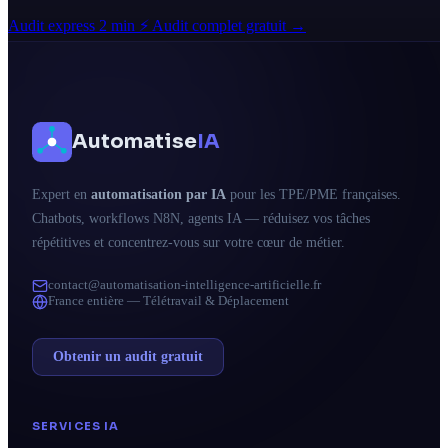
Audit express 2 min ⚡
Audit complet gratuit →
Automatise
IA
Expert en
automatisation par IA
pour les TPE/PME françaises.
Chatbots, workflows N8N, agents IA — réduisez vos tâches
répétitives et concentrez-vous sur votre cœur de métier.
contact@automatisation-intelligence-artificielle.fr
France entière — Télétravail & Déplacement
Obtenir un audit gratuit
SERVICES IA