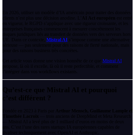
En 2026, utiliser un modèle d’IA américain pour traiter des données
clients n’est plus une décision anodine. L’
AI Act européen
est entré
en vigueur, le RGPD s’applique avec une rigueur croissante, et les
entreprises françaises commencent à mesurer concrètement les
risques juridiques liés au transfert de données vers des serveurs hors
UE. Dans ce contexte,
Mistral AI
s’impose comme une alternative
sérieuse — pas seulement pour des raisons de fierté nationale, mais
pour des raisons business très concrètes.
Cet article vous donne une vision honnête de ce que
Mistral AI
propose, là où il excelle, là où il reste perfectible, et comment
l’intégrer dans vos workflows existants.
Qu’est-ce que Mistral AI et pourquoi
c’est différent ?
Fondée en 2023 à Paris par
Arthur Mensch, Guillaume Lample et
Timothée Lacroix
— trois anciens de DeepMind et Meta Research
— Mistral AI a levé plus de 1 milliard d’euros en moins de deux
ans. C’est l’une des rares startups IA européennes capables de
rivaliser techniquement avec OpenAI et Anthropic.