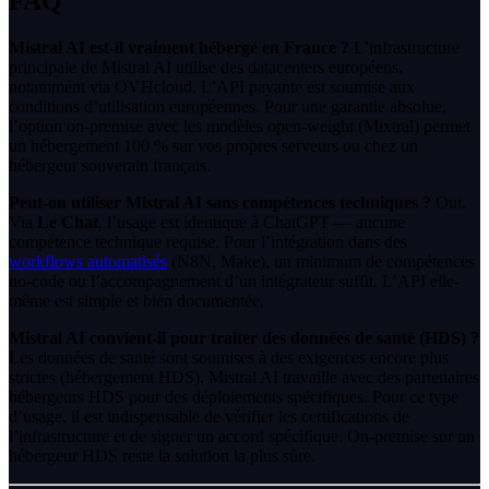
FAQ
Mistral AI est-il vraiment hébergé en France ?
L’infrastructure
principale de Mistral AI utilise des datacenters européens,
notamment via OVHcloud. L’API payante est soumise aux
conditions d’utilisation européennes. Pour une garantie absolue,
l’option on-premise avec les modèles open-weight (Mixtral) permet
un hébergement 100 % sur vos propres serveurs ou chez un
hébergeur souverain français.
Peut-on utiliser Mistral AI sans compétences techniques ?
Oui.
Via
Le Chat
, l’usage est identique à ChatGPT — aucune
compétence technique requise. Pour l’intégration dans des
workflows automatisés
(N8N, Make), un minimum de compétences
no-code ou l’accompagnement d’un intégrateur suffit. L’API elle-
même est simple et bien documentée.
Mistral AI convient-il pour traiter des données de santé (HDS) ?
Les données de santé sont soumises à des exigences encore plus
strictes (hébergement HDS). Mistral AI travaille avec des partenaires
hébergeurs HDS pour des déploiements spécifiques. Pour ce type
d’usage, il est indispensable de vérifier les certifications de
l’infrastructure et de signer un accord spécifique. On-premise sur un
hébergeur HDS reste la solution la plus sûre.