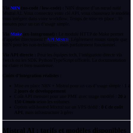
Via
N8N
(no-code / low-code) :
N8N dispose d’un nœud natif
Mistral AI. Vous connectez votre clé API, vous choisissez le modèle,
vous intégrez dans votre workflow. Temps de mise en place : 30
minutes pour un cas d’usage simple.
Via
Make
(ex-Integromat) :
Le module HTTP de Make permet
d’appeler directement l’
API Mistral
. Légèrement moins simple que
N8N pour les non-techniques, mais parfaitement fonctionnel.
Via API directe :
Pour les équipes tech, l’intégration directe via
ou les SDK Python/TypeScript officiels. La documentation
fetch
est claire et bien maintenue.
Coûts d’intégration réalistes :
Mise en place N8N + Mistral pour un cas d’usage simple :
1 à
2 jours de développement
Coût API mensuel pour une PME avec usage modéré :
20 à
150 €/mois
selon les volumes
Option self-hosted Mixtral sur un VPS dédié :
0 € de coût
API
, mais infrastructure à gérer
Mistral AI : tarifs et modèles disponibles