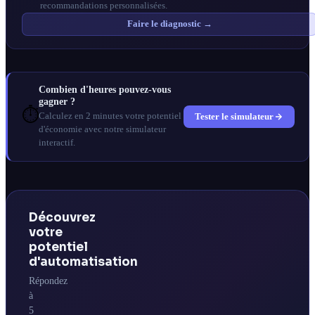
recommandations personnalisées.
Faire le diagnostic →
Combien d'heures pouvez-vous
gagner ?
⏱️
Tester le simulateur
Calculez en 2 minutes votre potentiel
d'économie avec notre simulateur
interactif.
Découvrez
votre
potentiel
d'automatisation
Répondez
à
5