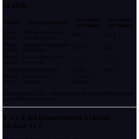
en 2026
Prix input
Prix output
Modèle
Usage recommandé
(1M tokens)
(1M tokens)
Mistral
Volume, classification,
0,03 $
0,11 $
Small
résumés simples
Mistral
Polyvalent, bon rapport
0,03 $
0,11 $
Small 3
qualité/prix
Mistral
Raisonnement, tâches
~0,50 $
~1,50 $
Large 3
complexes
Codestral
Code uniquement
0,20 €
0,60 €
Mixtral
Open-source, on-
Gratuit (self-
—
8x22B
premise
hosted)
Tarifs indicatifs 2026 — vérifier la page de pricing Mistral AI pour
les tarifs exacts en vigueur.
Y a-t-il des inconvénients à choisir
Mistral AI ?