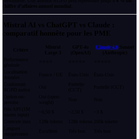
personnelle. Une amende RGPD peut représenter jusqu’à
4 % du
chiffre d’affaires annuel mondial
.
Mistral AI vs ChatGPT vs Claude :
comparatif honnête pour les PME
Mistral
GPT-4o
Claude 4.6
Sonnet
Critère
Large 3
(OpenAI)
(Anthropic)
Performance
⭐⭐⭐⭐
⭐⭐⭐⭐⭐
⭐⭐⭐⭐⭐
générale
Localisation
France / UE
États-Unis
États-Unis
données
Conformité
Partielle
Oui
Partielle (CCT)
RGPD native
(CCT)
Option on-
Oui (open-
Non
Non
premise
weight)
Prix API (1M
~0,50 $
~2,50 $
~3 $
tokens input)
Contexte max
128k tokens
128k tokens
200k tokens
Langues
Excellent
Très bon
Très bon
européennes