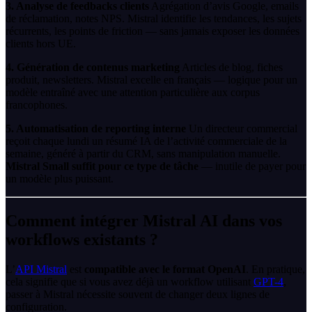
3. Analyse de feedbacks clients
Agrégation d’avis Google, emails
de réclamation, notes NPS. Mistral identifie les tendances, les sujets
récurrents, les points de friction — sans jamais exposer les données
clients hors UE.
4. Génération de contenus marketing
Articles de blog, fiches
produit, newsletters. Mistral excelle en français — logique pour un
modèle entraîné avec une attention particulière aux corpus
francophones.
5. Automatisation de reporting interne
Un directeur commercial
reçoit chaque lundi un résumé IA de l’activité commerciale de la
semaine, généré à partir du CRM, sans manipulation manuelle.
Mistral Small suffit pour ce type de tâche
— inutile de payer pour
un modèle plus puissant.
Comment intégrer Mistral AI dans vos
workflows existants ?
L’
API Mistral
est
compatible avec le format OpenAI
. En pratique,
cela signifie que si vous avez déjà un workflow utilisant
GPT-4
,
passer à Mistral nécessite souvent de changer deux lignes de
configuration.