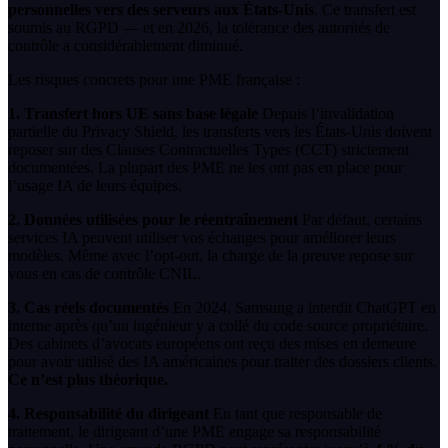
personnelles vers des serveurs aux États-Unis
. Ce transfert est
soumis au RGPD — et en 2026, la tolérance des autorités de
contrôle a considérablement diminué.
Les risques concrets pour une PME française :
1. Transfert hors UE sans base légale
Depuis l’invalidation
partielle du Privacy Shield, les transferts vers les États-Unis doivent
reposer sur des Clauses Contractuelles Types (CCT) strictement
documentées. La plupart des PME ne les ont pas en place pour
l’usage IA de leurs équipes.
2. Données utilisées pour le réentraînement
Par défaut, certains
services IA peuvent utiliser vos échanges pour améliorer leurs
modèles. Même avec l’opt-out, la charge de la preuve repose sur
vous en cas de contrôle CNIL.
3. Cas réels documentés
En 2024, Samsung a interdit ChatGPT en
interne après qu’un ingénieur y a collé du code source propriétaire.
Des cabinets d’avocats européens ont reçu des mises en demeure
pour avoir utilisé des IA américaines pour traiter des dossiers clients.
Ce n’est plus théorique.
4. Responsabilité du dirigeant
En tant que responsable de
traitement, le dirigeant d’une PME engage sa responsabilité