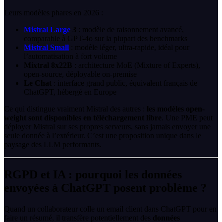
Leurs modèles phares en 2026 :
Mistral Large
3
: modèle de raisonnement avancé,
comparable à GPT-4o sur la plupart des benchmarks
Mistral Small
: modèle léger, ultra-rapide, idéal pour
l’automatisation à fort volume
Mixtral 8x22B
: architecture MoE (Mixture of Experts),
open-source, déployable on-premise
Le Chat
: interface grand public, équivalent français de
ChatGPT, hébergé en Europe
Ce qui distingue vraiment Mistral des autres :
les modèles open-
weight sont disponibles en téléchargement libre
. Une PME peut
déployer Mistral sur ses propres serveurs, sans jamais envoyer une
seule donnée à l’extérieur. C’est une proposition unique dans le
paysage des LLM performants.
RGPD et IA : pourquoi les données
envoyées à ChatGPT posent problème ?
Quand un collaborateur colle un email client dans ChatGPT pour en
faire un résumé, il transfère potentiellement des
données