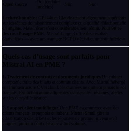
Oui (certains
Open-source
Non
Non
modèles)
Lecture honnête
: GPT-4o et Claude restent légèrement supérieurs
sur les tâches de raisonnement complexe et la qualité rédactionnelle
en anglais. Mais l’écart s’est considérablement réduit. Pour
90 %
des cas d’usage PME
, Mistral Large 3 offre des résultats
équivalents — avec un avantage RGPD décisif et un coût inférieur.
Quels cas d’usage sont parfaits pour
Mistral AI en PME ?
1. Traitement de contrats et documents juridiques
Un cabinet
comptable traite des bilans et contrats clients. Avec Mistral hébergé
sur l’infrastructure OVHcloud, les données ne quittent jamais le sol
français. Extraction automatique des clauses clés, résumés, alertes
sur les dates d’échéance.
2. Support client multilingue
Une PME e-commerce avec des
clients français, espagnols et italiens. Mistral Small gère la
classification des tickets et les réponses de premier niveau en 3
langues, pour un coût dérisoire à fort volume.