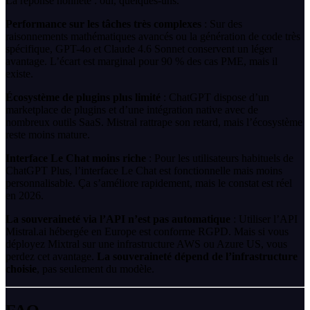
La réponse honnête : oui, quelques-uns.
Performance sur les tâches très complexes
: Sur des
raisonnements mathématiques avancés ou la génération de code très
spécifique, GPT-4o et Claude 4.6 Sonnet conservent un léger
avantage. L’écart est marginal pour 90 % des cas PME, mais il
existe.
Écosystème de plugins plus limité
: ChatGPT dispose d’un
marketplace de plugins et d’une intégration native avec de
nombreux outils SaaS. Mistral rattrape son retard, mais l’écosystème
reste moins mature.
Interface Le Chat moins riche
: Pour les utilisateurs habituels de
ChatGPT Plus, l’interface Le Chat est fonctionnelle mais moins
personnalisable. Ça s’améliore rapidement, mais le constat est réel
en 2026.
La souveraineté via l’API n’est pas automatique
: Utiliser l’API
Mistral.ai hébergée en Europe est conforme RGPD. Mais si vous
déployez Mixtral sur une infrastructure AWS ou Azure US, vous
perdez cet avantage.
La souveraineté dépend de l’infrastructure
choisie
, pas seulement du modèle.