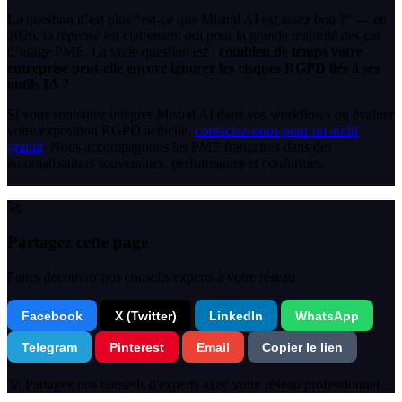
La question n’est plus “est-ce que Mistral AI est assez bon ?” — en
2026, la réponse est clairement oui pour la grande majorité des cas
d’usage PME. La vraie question est :
combien de temps votre
entreprise peut-elle encore ignorer les risques RGPD liés à ses
outils IA ?
Si vous souhaitez intégrer Mistral AI dans vos workflows ou évaluer
votre exposition RGPD actuelle,
contactez-nous pour un audit
gratuit
. Nous accompagnons les PME françaises dans des
automatisations souveraines, performantes et conformes.
🚀
Partagez cette page
Faites découvrir nos conseils experts à votre réseau
Facebook
X (Twitter)
LinkedIn
WhatsApp
Telegram
Pinterest
Email
Copier le lien
💡 Partagez nos conseils d'experts avec votre réseau professionnel