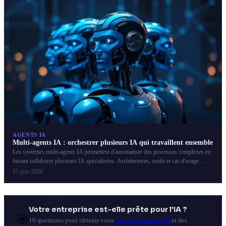
AGENTS IA
Multi-agents IA : orchestrer plusieurs IA qui travaillent ensemble
Les systèmes multi-agents IA permettent d'automatiser des processus complexes en
faisant collaborer plusieurs IA spécialisées. Architectures, outils et cas d'usage
PME.
25 juin 2026
Votre entreprise est-elle prête pour l'IA ?
🎯
10 questions pour obtenir votre
score de maturité IA
et des