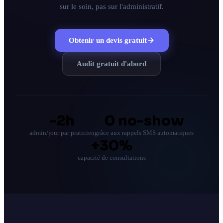
sur le soin, pas sur l'administratif.
Tous les services
Obtenir un devis gratuit
Blog
À propos
Audit gratuit d'abord
Contact
Réponse sous 24h · Audit sans engagement
-2h
0 no-show
admin/jour par praticien
grâce aux rappels SMS automatiques
+30%
capacité de consultations