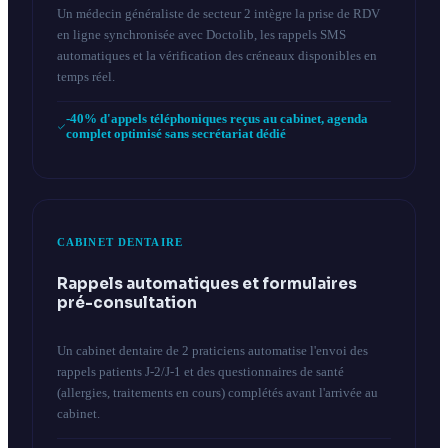
Un médecin généraliste de secteur 2 intègre la prise de RDV
en ligne synchronisée avec Doctolib, les rappels SMS
automatiques et la vérification des créneaux disponibles en
temps réel.
-40% d'appels téléphoniques reçus au cabinet, agenda
complet optimisé sans secrétariat dédié
CABINET DENTAIRE
Rappels automatiques et formulaires
pré-consultation
Un cabinet dentaire de 2 praticiens automatise l'envoi des
rappels patients J-2/J-1 et des questionnaires de santé
(allergies, traitements en cours) complétés avant l'arrivée au
cabinet.