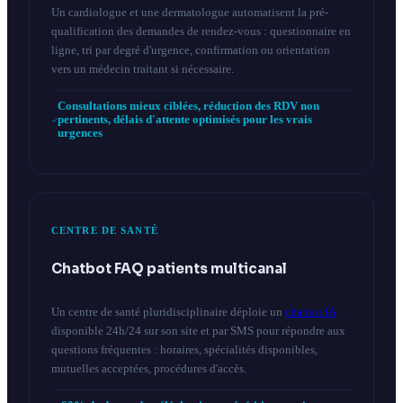
Un cardiologue et une dermatologue automatisent la pré-
qualification des demandes de rendez-vous : questionnaire en
ligne, tri par degré d'urgence, confirmation ou orientation
vers un médecin traitant si nécessaire.
Consultations mieux ciblées, réduction des RDV non
pertinents, délais d'attente optimisés pour les vrais
urgences
CENTRE DE SANTÉ
Chatbot FAQ patients multicanal
Un centre de santé pluridisciplinaire déploie un
chatbot IA
disponible 24h/24 sur son site et par SMS pour répondre aux
questions fréquentes : horaires, spécialités disponibles,
mutuelles acceptées, procédures d'accès.