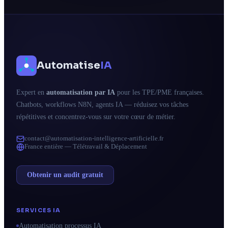
Automatise
IA
Expert en
automatisation par IA
pour les TPE/PME françaises.
Chatbots, workflows N8N, agents IA — réduisez vos tâches
répétitives et concentrez-vous sur votre cœur de métier.
contact@automatisation-intelligence-artificielle.fr
France entière — Télétravail & Déplacement
Obtenir un audit gratuit
SERVICES IA
Automatisation processus IA