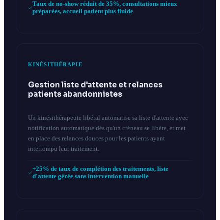
Taux de no-show réduit de 35%, consultations mieux
préparées, accueil patient plus fluide
KINÉSITHÉRAPIE
Gestion liste d'attente et relances
patients abandonnistes
Un kinésithérapeute libéral automatise sa liste d'attente avec
notification automatique dès qu'un créneau se libère, et met
en place des relances douces pour les patients ayant
interrompu leur traitement.
+25% de taux de complétion des traitements, liste
d'attente gérée sans intervention manuelle