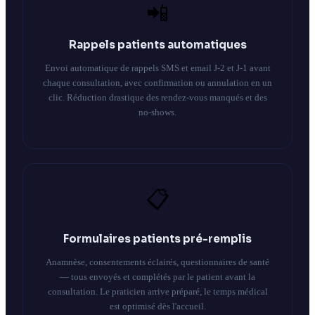
📲
Rappels patients automatiques
Envoi automatique de rappels SMS et email J-2 et J-1 avant
chaque consultation, avec confirmation ou annulation en un
clic. Réduction drastique des rendez-vous manqués et des
no-shows.
📋
Formulaires patients pré-remplis
Anamnèse, consentements éclairés, questionnaires de santé
— tous envoyés et complétés par le patient avant la
consultation. Le praticien arrive préparé, le temps médical
est optimisé dès l'accueil.