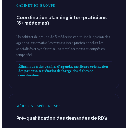
CABINET DE GROUPE
Coordination planning inter-praticiens
(5+ médecins)
Un cabinet de groupe de 5 médecins centralise la gestion des
agendas, automatise les renvois inter-praticiens selon les
spécialités et synchronise les remplacements et congés en
temps réel.
Élimination des conflits d'agenda, meilleure orientation
des patients, secrétariat déchargé des tâches de
coordination
MÉDECINE SPÉCIALISÉE
Pré-qualification des demandes de RDV