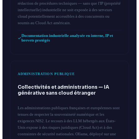
rédaction de procédures techniques — sans que l'IP (propriété
intellectuelle) industrielle ne soit exposée à des serveurs
cloud potentiellement accessibles à des concurrents ou
soumis au Cloud Act américain.
Documentation industrielle analysée en interne, IP et
brevets protégés
ADMINISTRATION PUBLIQUE
Collectivités et administrations — IA
générative sans cloud étranger
Les administrations publiques françaises et européennes sont
tenues de respecter la souveraineté numérique et les
exigences NIS2. Le recours à des LLM hébergés aux États-
Unis expose à des risques juridiques (Cloud Act) et à des
contraintes de sécurité nationales. Ollama, déployé sur une