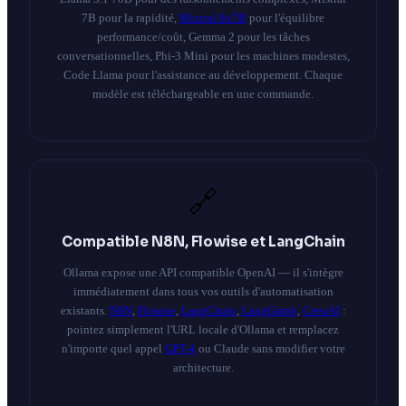
7B pour la rapidité,
Mixtral 8x7B
pour l'équilibre
performance/coût, Gemma 2 pour les tâches
conversationnelles, Phi-3 Mini pour les machines modestes,
Code Llama pour l'assistance au développement. Chaque
modèle est téléchargeable en une commande.
🔗
Compatible N8N, Flowise et LangChain
Ollama expose une API compatible OpenAI — il s'intègre
immédiatement dans tous vos outils d'automatisation
existants.
N8N
,
Flowise
,
LangChain
,
LangGraph
,
CrewAI
:
pointez simplement l'URL locale d'Ollama et remplacez
n'importe quel appel
GPT-4
ou Claude sans modifier votre
architecture.