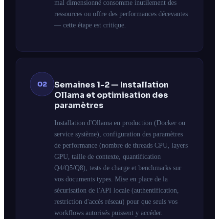
mal dimensionné consomme inutilement des
ressources ou offre des performances décevantes
— cette étape est critique.
02
Semaines 1-2 — Installation
Ollama et optimisation des
paramètres
Installation d'Ollama en production (Docker ou
service système), configuration des paramètres
de performance (nombre de threads CPU, layers
GPU, taille de contexte, quantification
Q4/Q5/Q8), tests de charge et benchmarks sur
vos documents types. Mise en place de la
sécurisation de l'API locale (authentification,
restriction d'accès réseau) pour que seuls vos
workflows autorisés puissent y accéder.