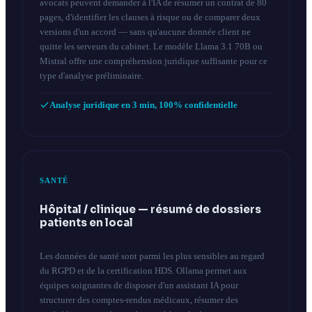
avocats peuvent demander à l'IA de résumer un contrat de 80
pages, d'identifier les clauses à risque ou de comparer deux
versions d'un accord — sans qu'aucune donnée client ne
quitte les serveurs du cabinet. Le modèle Llama 3.1 70B ou
Mistral offre une compréhension juridique suffisante pour ce
type d'analyse préliminaire.
Analyse juridique en 3 min, 100% confidentielle
SANTÉ
Hôpital / clinique — résumé de dossiers
patients en local
Les données de santé sont parmi les plus sensibles au regard
du RGPD et de la certification HDS. Ollama permet aux
équipes soignantes de disposer d'un assistant IA pour
structurer des comptes-rendus médicaux, résumer des