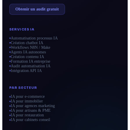
Obtenir un audit gratuit
SERVICES IA
Automatisation processus IA
Création chatbot IA
Workflows N8N / Make
Agents IA autonomes
Création contenu IA
Formation IA entreprise
Audit automatisation IA
Intégration API IA
PAR SECTEUR
IA pour e-commerce
IA pour immobilier
IA pour agences marketing
IA pour artisans & PME
IA pour restauration
IA pour cabinets conseil