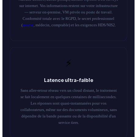
sur internet. Vos informations restent sur votre infrastructure
— serveur on-premise, VM privée ou poste de travail.
Conformité totale avec le RGPD, le secret professionnel
(
avocat
, médecin, comptable) et les exigences HDS/NIS2.
⚡
Latence ultra-faible
Sans aller-retour réseau vers un cloud distant, le traitement
se fait localement en quelques centaines de millisecondes.
Les réponses sont quasi-instantanées pour vos
collaborateurs, même sur des documents volumineux, sans
dépendre de la bande passante ou de la disponibilité d'un
service tiers.