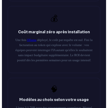
💰
Coût marginal zéro après installation
Une fois
Ollama
déployé, le coût par requête est nul. Fini la
facturation au token qui explose avec le volume : vos
équipes peuvent interroger l'IA autant qu'elles le souhaitent
sans impact budgétaire supplémentaire. Le ROI devient
positif dès les premières semaines pour un usage intensif.
🧠
Modèles au choix selon votre usage
Llama 3.1 70B pour des raisonnements complexes, Mistral