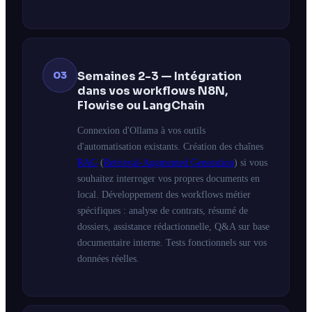
03
Semaines 2-3 — Intégration
dans vos workflows N8N,
Flowise ou LangChain
Connexion d'Ollama à vos outils
d'automatisation existants. Création des chaînes
RAG
(
Retrieval-Augmented Generation
) si vous
souhaitez interroger vos propres documents en
local. Développement des workflows métier
spécifiques : analyse de contrats, résumé de
dossiers, assistance rédactionnelle, Q&A sur base
documentaire interne. Tests fonctionnels sur vos
données réelles.