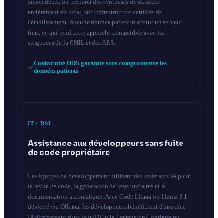
antécédents, ou préparer des synthèses de dossiers —
entièrement en local, sur l'infrastructure certifiée de
l'établissement. Aucune donnée patient n'atteint un serveur
tiers, ce qui rend cette approche compatible avec les
exigences de la CNIL et des ARS.
Conformité HDS garantie sans compromettre les
données patients
IT / DSI
Assistance aux développeurs sans fuite
de code propriétaire
Les équipes de développement utilisent des assistants IA pour
la revue de code, la génération de tests unitaires et la
documentation automatique. Avec Code Llama ou Llama 3.1
déployé via Ollama, les développeurs bénéficient d'une aide
IA directement dans leur IDE (via l'extension Continue ou