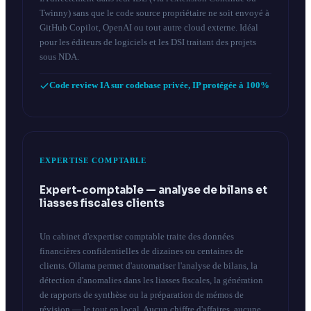
Twinny) sans que le code source propriétaire ne soit envoyé à
GitHub Copilot, OpenAI ou tout autre cloud externe. Idéal
pour les éditeurs de logiciels et les DSI traitant des projets
sous NDA.
Code review IA sur codebase privée, IP protégée à 100%
EXPERTISE COMPTABLE
Expert-comptable — analyse de bilans et
liasses fiscales clients
Un cabinet d'expertise comptable traite des données
financières confidentielles de dizaines ou centaines de
clients. Ollama permet d'automatiser l'analyse de bilans, la
détection d'anomalies dans les liasses fiscales, la génération
de rapports de synthèse ou la préparation de mémos de
révision — le tout en local. Aucun chiffre d'affaires, aucune