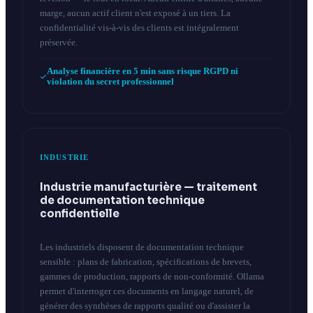
marge, aucun actif client n'est exposé à un tiers. La
confidentialité vis-à-vis des clients est intégralement
préservée.
Analyse financière en 5 min sans risque RGPD ni
violation du secret professionnel
INDUSTRIE
Industrie manufacturière — traitement
de documentation technique
confidentielle
Les industriels disposent de documentation technique
sensible : plans de fabrication, spécifications de brevets,
gammes de production, rapports de non-conformité. Ollama
permet d'interroger ces documents en langage naturel, de
générer des synthèses de rapports qualité ou d'assister la