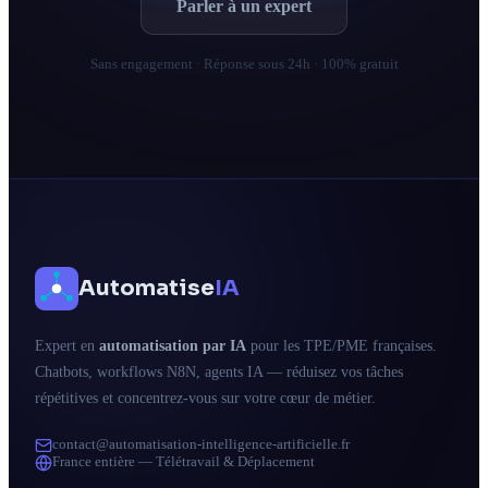
Parler à un expert
Sans engagement · Réponse sous 24h · 100% gratuit
Automatise
IA
Expert en
automatisation par IA
pour les TPE/PME françaises.
Chatbots, workflows N8N, agents IA — réduisez vos tâches
répétitives et concentrez-vous sur votre cœur de métier.
contact@automatisation-intelligence-artificielle.fr
France entière — Télétravail & Déplacement