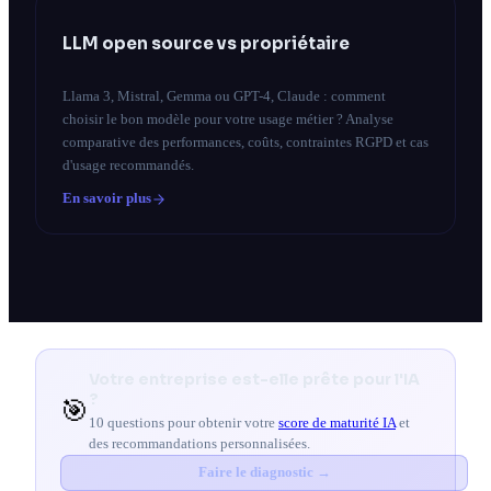
LLM open source vs propriétaire
Llama 3, Mistral, Gemma ou GPT-4, Claude : comment
choisir le bon modèle pour votre usage métier ? Analyse
comparative des performances, coûts, contraintes RGPD et cas
d'usage recommandés.
En savoir plus
Votre entreprise est-elle prête pour l'IA
?
🎯
10 questions pour obtenir votre
score de maturité IA
et
des recommandations personnalisées.
Faire le diagnostic →