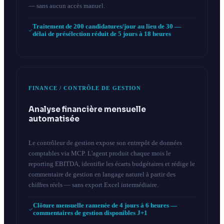
— sans aucun accès manuel.
Traitement de 200 candidatures/jour au lieu de 30 —
délai de présélection réduit de 5 jours à 18 heures
FINANCE / CONTRÔLE DE GESTION
Analyse financière mensuelle
automatisée
Le contrôleur de gestion expose son entrepôt de données
comptables via MCP. L'agent produit chaque mois le
reporting EBITDA, identifie les écarts budgétaires et rédige le
commentaire de gestion en langage naturel à partir des
chiffres réels — sans export Excel intermédiaire.
Clôture mensuelle ramenée de 4 jours à 6 heures —
commentaires de gestion disponibles J+1