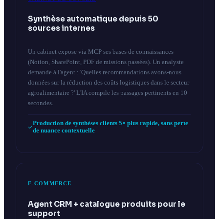
Synthèse automatique depuis 50
sources internes
Un cabinet expose via MCP ses bases de connaissances
(Notion, SharePoint, PDF de missions passées). Un analyste
demande à l'agent : 'Quelles recommandations avons-nous
données sur la réduction des coûts logistiques dans le secteur
agroalimentaire ?' L'IA compile les passages pertinents en 10
secondes.
Production de synthèses clients 5× plus rapide, sans perte
de nuance contextuelle
E-COMMERCE
Agent CRM + catalogue produits pour le
support