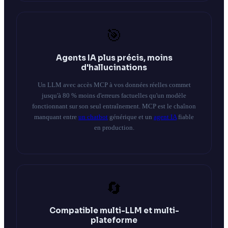
🎯
Agents IA plus précis, moins
d'hallucinations
Un LLM avec accès MCP à vos données réelles commet
jusqu'à 80 % moins d'erreurs factuelles qu'un modèle
fonctionnant sur son seul entraînement. MCP est le chaînon
manquant entre
un chatbot
générique et un
agent IA
fiable
en production.
🔄
Compatible multi-LLM et multi-
plateforme