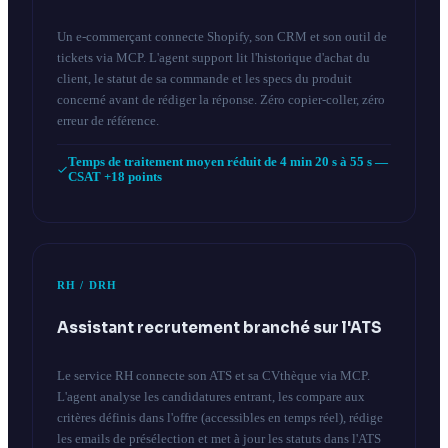
Un e-commerçant connecte Shopify, son CRM et son outil de
tickets via MCP. L'agent support lit l'historique d'achat du
client, le statut de sa commande et les specs du produit
concerné avant de rédiger la réponse. Zéro copier-coller, zéro
erreur de référence.
Temps de traitement moyen réduit de 4 min 20 s à 55 s —
CSAT +18 points
RH / DRH
Assistant recrutement branché sur l'ATS
Le service RH connecte son ATS et sa CVthèque via MCP.
L'agent analyse les candidatures entrant, les compare aux
critères définis dans l'offre (accessibles en temps réel), rédige
les emails de présélection et met à jour les statuts dans l'ATS