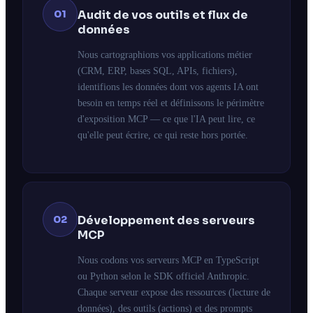
01
Audit de vos outils et flux de
données
Nous cartographions vos applications métier
(CRM, ERP, bases SQL, APIs, fichiers),
identifions les données dont vos agents IA ont
besoin en temps réel et définissons le périmètre
d'exposition MCP — ce que l'IA peut lire, ce
qu'elle peut écrire, ce qui reste hors portée.
02
Développement des serveurs
MCP
Nous codons vos serveurs MCP en TypeScript
ou Python selon le SDK officiel Anthropic.
Chaque serveur expose des ressources (lecture de
données), des outils (actions) et des prompts