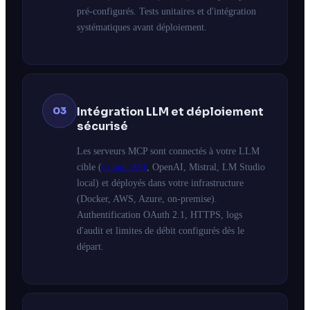
pré-configurés. Tests unitaires et d'intégration
systématiques avant déploiement.
03
Intégration LLM et déploiement
sécurisé
Les serveurs MCP sont connectés à votre LLM
cible (
Claude API
, OpenAI, Mistral, LM Studio
local) et déployés dans votre infrastructure
(Docker, AWS, Azure, on-premise).
Authentification OAuth 2.1, HTTPS, logs
d'audit et limites de débit configurés dès le
départ.