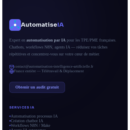
Automatise
IA
Expert en
automatisation par IA
pour les TPE/PME françaises.
Chatbots, workflows N8N, agents IA — réduisez vos tâches
répétitives et concentrez-vous sur votre cœur de métier.
contact@automatisation-intelligence-artificielle.fr
France entière — Télétravail & Déplacement
Obtenir un audit gratuit
SERVICES IA
Automatisation processus IA
Création chatbot IA
Workflows N8N / Make