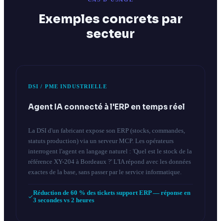
Exemples concrets par
secteur
DSI / PME INDUSTRIELLE
Agent IA connecté à l'ERP en temps réel
La DSI d'un fabricant expose son ERP (stocks, commandes,
statuts production) via un serveur MCP. Les opérateurs
interrogent l'agent en langage naturel : 'Quel est le stock de la
référence XY-204 à Bordeaux ?' L'IA répond avec les données
exactes de la base, sans passer par le service informatique.
Réduction de 60 % des tickets support ERP — réponse en
3 secondes vs 2 heures