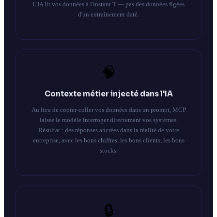
L'IA lit vos données à l'instant T — pas des données figées
d'un entraînement daté.
🧠
Contexte métier injecté dans l'IA
Au lieu de copier-coller vos données dans un prompt, MCP
laisse le modèle interroger directement vos systèmes.
Résultat : des réponses ancrées dans la réalité de votre
entreprise, avec les bons chiffres, les bons clients, les bons
stocks.
🔒