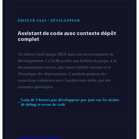
ÉDITEUR SAAS / DÉVELOPPEUR
Assistant de code avec contexte dépôt
complet
Un éditeur SaaS intègre MCP dans son environnement de
développement. Le LLM accède aux fichiers du projet, à la
documentation interne, aux issues GitHub ouvertes et à
l'historique des déploiements. L'assistant propose des
corrections cohérentes avec l'architecture réelle, pas des
exemples génériques.
Gain de 3 heures par développeur par jour sur les tâches
de debug et revue de code
CABINET DE CONSEIL