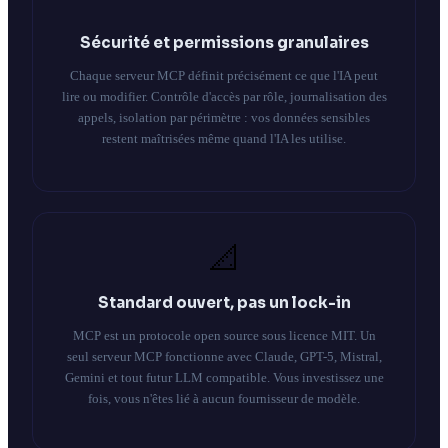
Sécurité et permissions granulaires
Chaque serveur MCP définit précisément ce que l'IA peut
lire ou modifier. Contrôle d'accès par rôle, journalisation des
appels, isolation par périmètre : vos données sensibles
restent maîtrisées même quand l'IA les utilise.
📐
Standard ouvert, pas un lock-in
MCP est un protocole open source sous licence MIT. Un
seul serveur MCP fonctionne avec Claude, GPT-5, Mistral,
Gemini et tout futur LLM compatible. Vous investissez une
fois, vous n'êtes lié à aucun fournisseur de modèle.