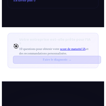
En savoir plus
Votre entreprise est-elle prête pour l'IA
?
🎯
10 questions pour obtenir votre
score de maturité IA
et
des recommandations personnalisées.
Faire le diagnostic →