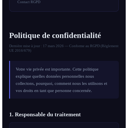
Contact RGPD
Tous les services
Blog
Politique de confidentialité
À propos
Dernière mise à jour : 17 mars 2026 — Conforme au RGPD (Règlement
Contact
UE 2016/679)
Réponse sous 24h · Audit sans engagement
Votre vie privée est importante. Cette politique
explique quelles données personnelles nous
collectons, pourquoi, comment nous les utilisons et
vos droits en tant que personne concernée.
1. Responsable du traitement