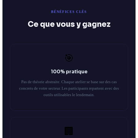
BÉNÉFICES CLÉS
Ce que vous y gagnez
🎯
100% pratique
Pas de théorie abstraite. Chaque atelier se base sur des cas
concrets de votre secteur. Les participants repartent avec des
outils utilisables le lendemain.
🏢