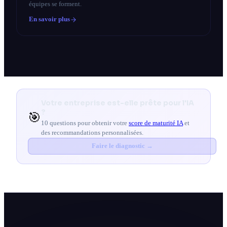
équipes se forment.
En savoir plus
Votre entreprise est-elle prête pour l'IA
?
🎯
10 questions pour obtenir votre
score de maturité IA
et
des recommandations personnalisées.
Faire le diagnostic →