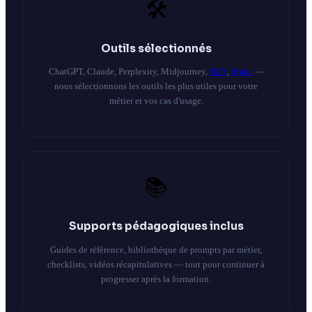
🛠️
Outils sélectionnés
ChatGPT, Claude, Perplexity, Midjourney,
N8N
,
Make
—
nous sélectionnons les outils les plus utiles pour votre
métier et vos cas d'usage.
📚
Supports pédagogiques inclus
Guides de référence, bibliothèque de prompts par métier,
checklists, vidéos récapitulatives — tout pour continuer à
progresser après la formation.