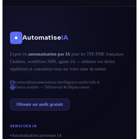
Automatise
IA
Expert en
automatisation par IA
pour les TPE/PME françaises.
Chatbots, workflows N8N, agents IA — réduisez vos tâches
répétitives et concentrez-vous sur votre cœur de métier.
contact@automatisation-intelligence-artificielle.fr
France entière — Télétravail & Déplacement
Obtenir un audit gratuit
SERVICES IA
Automatisation processus IA