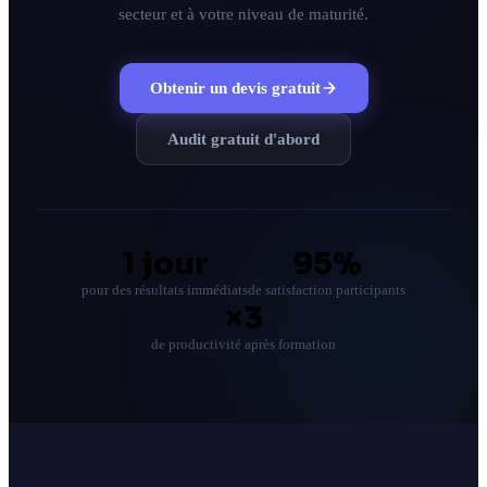
secteur et à votre niveau de maturité.
Tous les services
Obtenir un devis gratuit
Blog
À propos
Audit gratuit d'abord
Contact
Réponse sous 24h · Audit sans engagement
1 jour
95%
pour des résultats immédiats
de satisfaction participants
×3
de productivité après formation