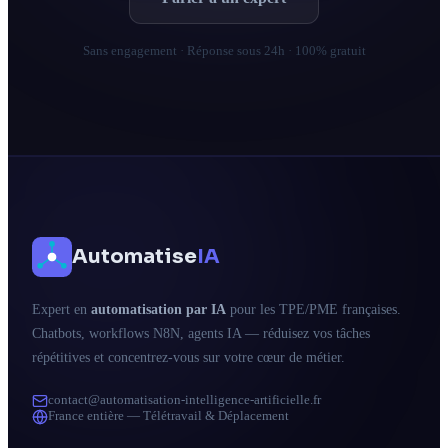
Sans engagement · Réponse sous 24h · 100% gratuit
Automatise
IA
Expert en
automatisation par IA
pour les TPE/PME françaises.
Chatbots, workflows N8N, agents IA — réduisez vos tâches
répétitives et concentrez-vous sur votre cœur de métier.
contact@automatisation-intelligence-artificielle.fr
France entière — Télétravail & Déplacement