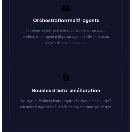
👥
Orchestration multi-agents
Plusieurs agents spécialisés collaborent : un agent
recherche, un agent rédige, un agent vérifie — chacun
expert dans son domaine.
🔄
Boucles d'auto-amélioration
Les agents évaluent leurs propres résultats, itèrent jusqu'à
atteindre l'objectif fixé. Amélioration continue par design.