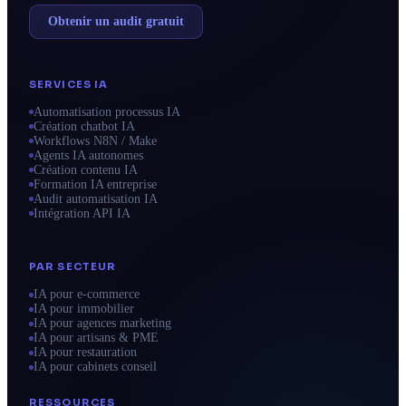
Obtenir un audit gratuit
SERVICES IA
Automatisation processus IA
Création chatbot IA
Workflows N8N / Make
Agents IA autonomes
Création contenu IA
Formation IA entreprise
Audit automatisation IA
Intégration API IA
PAR SECTEUR
IA pour e-commerce
IA pour immobilier
IA pour agences marketing
IA pour artisans & PME
IA pour restauration
IA pour cabinets conseil
RESSOURCES