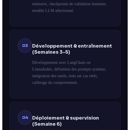
mémoire, checkpoints de validation humaine,
modèle LLM sélectionné.
03
Développement & entraînement
(Semaines 3-5)
Développement avec LangChain ou
LlamaIndex, définition des prompts système,
intégration des outils, tests sur cas réels,
calibrage du comportement.
04
Déploiement & supervision
(Semaine 6)