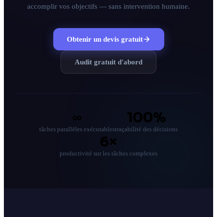
accomplir vos objectifs — sans intervention humaine.
Tous les services
Obtenir un devis gratuit
Blog
À propos
Audit gratuit d'abord
Contact
Réponse sous 24h · Audit sans engagement
∞
100%
tâches parallèles exécutables
traçabilité des décisions
6×
productivité sur les tâches complexes