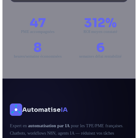
47
312%
PME accompagnées
ROI moyen constaté
8
6
heures/semaine économisées
semaines délai rentabilité
Automatise
IA
Expert en
automatisation par IA
pour les TPE/PME françaises.
Chatbots, workflows N8N, agents IA — réduisez vos tâches