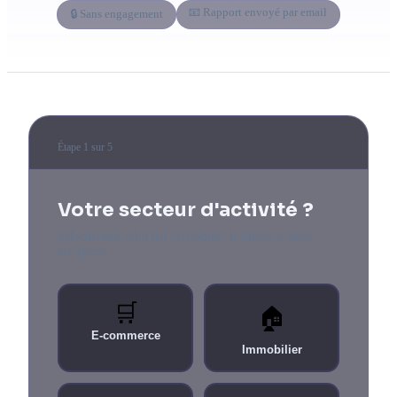
📧 Rapport envoyé par email
🔒 Sans engagement
Tous les services
Blog
À propos
Contact
Étape 1 sur 5
Réponse sous 24h · Audit sans engagement
Votre secteur d'activité ?
Sélectionnez celui qui correspond le mieux à votre
entreprise
🛒
🏠
E-commerce
Immobilier