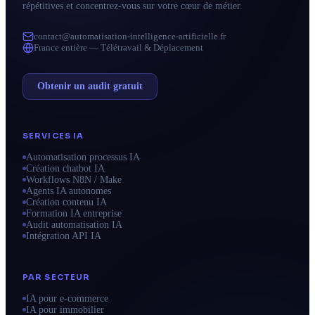
répétitives et concentrez-vous sur votre cœur de métier.
contact@automatisation-intelligence-artificielle.fr
France entière — Télétravail & Déplacement
Obtenir un audit gratuit
SERVICES IA
Automatisation processus IA
Création chatbot IA
Workflows N8N / Make
Agents IA autonomes
Création contenu IA
Formation IA entreprise
Audit automatisation IA
Intégration API IA
PAR SECTEUR
IA pour e-commerce
IA pour immobilier