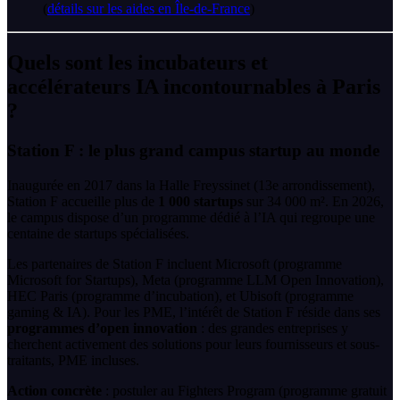
(
détails sur les aides en Île-de-France
)
Quels sont les incubateurs et
accélérateurs IA incontournables à Paris
?
Station F : le plus grand campus startup au monde
Inaugurée en 2017 dans la Halle Freyssinet (13e arrondissement),
Station F accueille plus de
1 000 startups
sur 34 000 m². En 2026,
le campus dispose d’un programme dédié à l’IA qui regroupe une
centaine de startups spécialisées.
Les partenaires de Station F incluent Microsoft (programme
Microsoft for Startups), Meta (programme LLM Open Innovation),
HEC Paris (programme d’incubation), et Ubisoft (programme
gaming & IA). Pour les PME, l’intérêt de Station F réside dans ses
programmes d’open innovation
: des grandes entreprises y
cherchent activement des solutions pour leurs fournisseurs et sous-
traitants, PME incluses.
Action concrète
: postuler au Fighters Program (programme gratuit