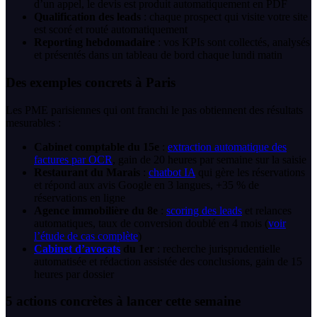
d’un appel, le devis est produit automatiquement en PDF
Qualification des leads
: chaque prospect qui visite votre site
est scoré et routé automatiquement
Reporting hebdomadaire
: vos KPIs sont collectés, analysés
et présentés dans un tableau de bord chaque lundi matin
Des exemples concrets à Paris
Les PME parisiennes qui ont franchi le pas obtiennent des résultats
mesurables :
Cabinet comptable du 15e
:
extraction automatique des
factures par OCR
, gain de 20 heures par semaine sur la saisie
Restaurant du Marais
:
chatbot IA
qui gère les réservations
et répond aux avis Google en 3 langues, +35 % de
réservations en ligne
Agence immobilière du 8e
:
scoring des leads
et relances
automatiques, taux de conversion doublé en 4 mois (
voir
l’étude de cas complète
)
Cabinet d’avocats
du 1er
: recherche jurisprudentielle
automatisée et rédaction assistée des conclusions, gain de 15
heures par dossier
5 actions concrètes à lancer cette semaine