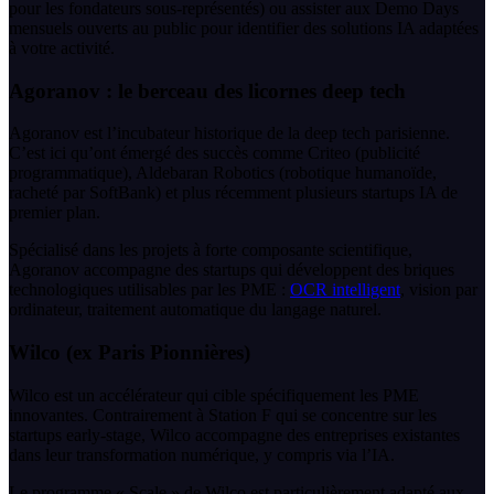
pour les fondateurs sous-représentés) ou assister aux Demo Days
mensuels ouverts au public pour identifier des solutions IA adaptées
à votre activité.
Agoranov : le berceau des licornes deep tech
Agoranov est l’incubateur historique de la deep tech parisienne.
C’est ici qu’ont émergé des succès comme Criteo (publicité
programmatique), Aldebaran Robotics (robotique humanoïde,
racheté par SoftBank) et plus récemment plusieurs startups IA de
premier plan.
Spécialisé dans les projets à forte composante scientifique,
Agoranov accompagne des startups qui développent des briques
technologiques utilisables par les PME :
OCR intelligent
, vision par
ordinateur, traitement automatique du langage naturel.
Wilco (ex Paris Pionnières)
Wilco est un accélérateur qui cible spécifiquement les PME
innovantes. Contrairement à Station F qui se concentre sur les
startups early-stage, Wilco accompagne des entreprises existantes
dans leur transformation numérique, y compris via l’IA.
Le programme « Scale » de Wilco est particulièrement adapté aux