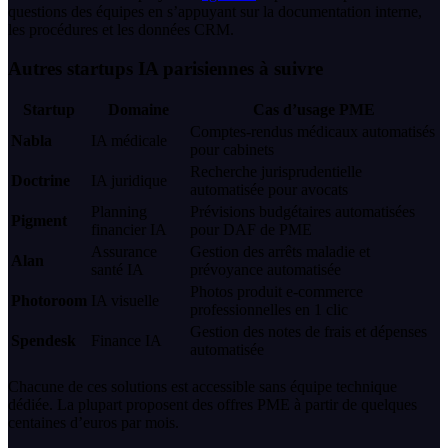
questions des équipes en s’appuyant sur la documentation interne,
les procédures et les données CRM.
Autres startups IA parisiennes à suivre
Startup
Domaine
Cas d’usage PME
Comptes-rendus médicaux automatisés
Nabla
IA médicale
pour cabinets
Recherche jurisprudentielle
Doctrine
IA juridique
automatisée pour avocats
Planning
Prévisions budgétaires automatisées
Pigment
financier IA
pour DAF de PME
Assurance
Gestion des arrêts maladie et
Alan
santé IA
prévoyance automatisée
Photos produit e-commerce
Photoroom
IA visuelle
professionnelles en 1 clic
Gestion des notes de frais et dépenses
Spendesk
Finance IA
automatisée
Chacune de ces solutions est accessible sans équipe technique
dédiée. La plupart proposent des offres PME à partir de quelques
centaines d’euros par mois.