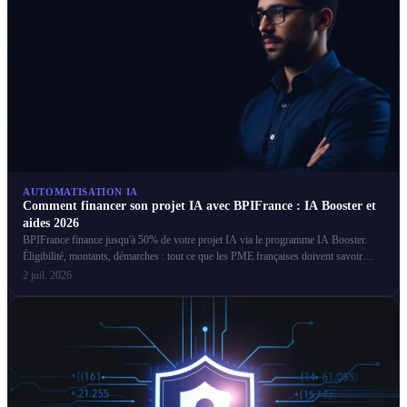
AUTOMATISATION IA
Comment financer son projet IA avec BPIFrance : IA Booster et
aides 2026
BPIFrance finance jusqu'à 50% de votre projet IA via le programme IA Booster.
Éligibilité, montants, démarches : tout ce que les PME françaises doivent savoir
pour obtenir ces aides.
2 juil. 2026