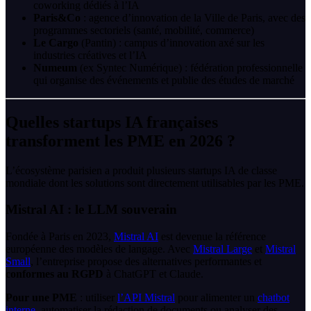
coworking dédiés à l’IA
Paris&Co
: agence d’innovation de la Ville de Paris, avec des
programmes sectoriels (santé, mobilité, commerce)
Le Cargo
(Pantin) : campus d’innovation axé sur les
industries créatives et l’IA
Numeum
(ex Syntec Numérique) : fédération professionnelle
qui organise des événements et publie des études de marché
Quelles startups IA françaises
transforment les PME en 2026 ?
L’écosystème parisien a produit plusieurs startups IA de classe
mondiale dont les solutions sont directement utilisables par les PME.
Mistral AI : le LLM souverain
Fondée à Paris en 2023,
Mistral AI
est devenue la référence
européenne des modèles de langage. Avec
Mistral Large
et
Mistral
Small
, l’entreprise propose des alternatives performantes et
conformes au RGPD
à ChatGPT et Claude.
Pour une PME
: utiliser
l’API Mistral
pour alimenter un
chatbot
interne
, automatiser la rédaction de documents ou analyser des