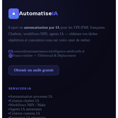
Automatise
IA
Expert en
automatisation par IA
pour les TPE/PME françaises.
Chatbots, workflows N8N, agents IA — réduisez vos tâches
répétitives et concentrez-vous sur votre cœur de métier.
contact@automatisation-intelligence-artificielle.fr
France entière — Télétravail & Déplacement
Obtenir un audit gratuit
SERVICES IA
Automatisation processus IA
Création chatbot IA
Workflows N8N / Make
Agents IA autonomes
Création contenu IA
Formation IA entreprise