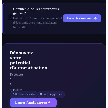
Combien d'heures pouvez-vous
gagner ?
⏱️
Tester le simulateur
Calculez en 2 minutes votre potentiel
d'économie avec notre simulateur
interactif.
Découvrez
votre
potentiel
d'automatisation
Répondez
à
5
questions
⚡ Résultat immédiat
🔒 Sans engagement
—
obtenez
Lancer l'audit express
votre