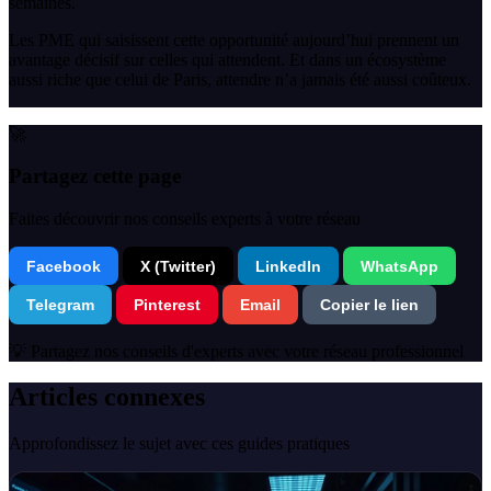
semaines.
Les PME qui saisissent cette opportunité aujourd’hui prennent un
avantage décisif sur celles qui attendent. Et dans un écosystème
aussi riche que celui de Paris, attendre n’a jamais été aussi coûteux.
🚀
Partagez cette page
Faites découvrir nos conseils experts à votre réseau
Facebook
X (Twitter)
LinkedIn
WhatsApp
Telegram
Pinterest
Email
Copier le lien
💡 Partagez nos conseils d'experts avec votre réseau professionnel
Articles connexes
Approfondissez le sujet avec ces guides pratiques