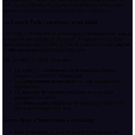
PME de 10 à 250 salariés qui souhaitent intégrer l’IA dans leurs
opérations sans nécessairement devenir une « startup IA ».
La French Tech : un réseau et un label
La French Tech n’est pas un incubateur à proprement parler, mais un
écosystème structuré autour d’un label, de financements et d’un
réseau international. En 2026, la French Tech Paris compte
plus de
12 000 entreprises
labellisées ou associées.
Pour les PME, la French Tech offre :
Un accès à des
événements de networking
(meetups
mensuels, conférences thématiques)
Des
programmes de mentorat
avec des entrepreneurs
expérimentés
Un
annuaire de solutions
permettant de trouver des
prestataires IA vérifiés
Des
financements fléchés
via les dispositifs French Tech
Tremplin et French Tech Visa
Autres lieux d’innovation à connaître
Halle Freyssinet
: au-delà de Station F, des espaces de