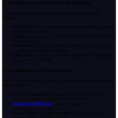
4. Participer aux événements IA parisiens
Les événements sont le meilleur moyen de s’informer et de
networker :
VivaTech
(juin) : le plus grand salon tech européen, avec un
espace dédié aux PME
AI Paris
(novembre) : conférence spécialisée IA avec des cas
d’usage concrets
Meetups IA
: Paris AI, Machine Learning Paris, NLP Paris
— événements gratuits mensuels
Salon SME
(ex Salon des Micro-Entreprises) : digitalisation
et IA pour les TPE/PME
5. Candidater aux financements
Les PME franciliennes ont accès à un arsenal de financements pour
leurs projets IA :
PM’up Région Île-de-France
: jusqu’à 250 000 € de
subvention pour la transformation numérique
IA Booster BPIFrance
: diagnostic gratuit +
accompagnement financé à 50 %
France 2030 — Appels à projets IA
: financement de
projets collaboratifs PME-startup