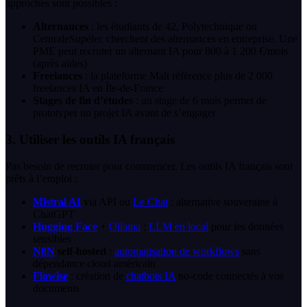
approches sont possibles :
Alternances
: les étudiants de 42, Polytechnique ou
CentraleSupélec cherchent des alternances en entreprise. Une
PME peut recruter un alternant IA pour 800 à 1 200 €/mois
(après aides)
Freelances
: la plateforme Malt référence plus de 2 000
freelances IA en Île-de-France
Stages de fin d’études
: un stage de 6 mois permet de
prototyper un projet IA avant de s’engager
3. Utiliser les outils IA français
Pas besoin de recruter pour commencer. Les outils IA français sont
prêts à l’emploi :
Mistral AI
via API ou
Le Chat
: alternative souveraine à
ChatGPT
Hugging Face
+
Ollama
:
LLM en local
pour les données
sensibles
N8N
self-hosted
:
automatisation de workflows
sans
dépendance cloud américain
Flowise
: création de
chatbots IA
no-code connectés à vos
documents