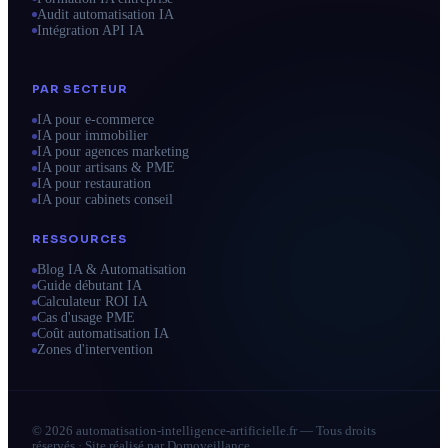
Audit automatisation IA
Intégration API IA
PAR SECTEUR
IA pour e-commerce
IA pour immobilier
IA pour agences marketing
IA pour artisans & PME
IA pour restauration
IA pour cabinets conseil
RESSOURCES
Blog IA & Automatisation
Guide débutant IA
Calculateur ROI IA
Cas d'usage PME
Coût automatisation IA
Zones d'intervention
© 2026 automatisation-intelligence-artificielle.fr — Tous droits
réservés · Site réalisé par
Domoveillance