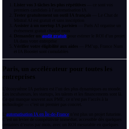
Lister vos 3 tâches les plus répétitives
— ce sont vos
premiers candidats à l’automatisation IA
Tester gratuitement un outil IA français
— Le Chat de
Mistral AI est gratuit et sans inscription
Assister à un meetup IA parisien
— Paris AI organise un
événement gratuit chaque mois
Demander un
audit gratuit
pour estimer le ROI d’un projet
IA dans votre entreprise
Vérifier votre éligibilité aux aides
— PM’up, France Num
et IA Booster sont cumulables
Paris, un accélérateur pour toutes les
entreprises
L’écosystème IA parisien est l’un des plus dynamiques au monde.
Les incubateurs, les startups, les talents et les financements sont là.
Ce qui manque souvent aux PME, ce n’est pas l’accès à la
technologie — c’est un premier pas concret.
L’
automatisation IA en Île-de-France
n’est plus un projet futuriste.
C’est un levier de compétitivité immédiat, accessible dès quelques
centaines d’euros par mois, avec un ROI mesurable en quelques