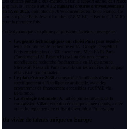
Les chiffres parlent d’eux-mêmes. Selon le rapport annuel de France
Digitale, la France a attiré
3,2 milliards d’euros d’investissements
en IA en 2025
, dont plus de 70 % concentrés en Île-de-France. Ce
montant place Paris devant Londres (2,8 Mds€) et Berlin (1,1 Md€)
pour la première fois.
Cette dynamique s’explique par plusieurs facteurs convergents :
Les géants technologiques ont choisi Paris
pour installer
leurs laboratoires de recherche en IA. Google DeepMind
Paris emploie plus de 300 chercheurs. Meta FAIR Paris
(Fundamental AI Research) est l’un des trois centres
mondiaux de recherche fondamentale en IA du groupe.
Microsoft Research Paris travaille sur les modèles de langage
et la vision par ordinateur.
Le plan France 2030
a consacré 2,5 milliards d’euros
spécifiquement à l’intelligence artificielle, avec des
programmes de financement accessibles aux PME via
BPIFrance.
La stratégie nationale IA
, initiée par les travaux de la
commission Villani et renforcée chaque année depuis, a créé
un cadre réglementaire et fiscal favorable à l’innovation.
Un vivier de talents unique en Europe