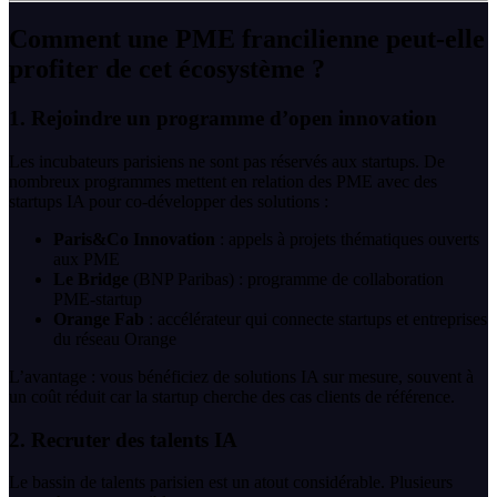
Comment une PME francilienne peut-elle
profiter de cet écosystème ?
1. Rejoindre un programme d’open innovation
Les incubateurs parisiens ne sont pas réservés aux startups. De
nombreux programmes mettent en relation des PME avec des
startups IA pour co-développer des solutions :
Paris&Co Innovation
: appels à projets thématiques ouverts
aux PME
Le Bridge
(BNP Paribas) : programme de collaboration
PME-startup
Orange Fab
: accélérateur qui connecte startups et entreprises
du réseau Orange
L’avantage : vous bénéficiez de solutions IA sur mesure, souvent à
un coût réduit car la startup cherche des cas clients de référence.
2. Recruter des talents IA
Le bassin de talents parisien est un atout considérable. Plusieurs