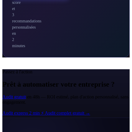
score
et
3
recommandations
personnalisées
en
2
minutes
Passez à l'action
Prêt à automatiser votre entreprise ?
Audit gratuit
en 48h — ROI estimé, plan d'action personnalisé, sans
engagement.
Audit express 2 min ⚡
Audit complet gratuit →