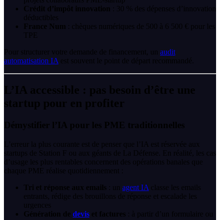
Crédit d’impôt innovation
: 30 % des dépenses d’innovation
déductibles
France Num
: chèques numériques de 500 à 6 500 € pour les
TPE
Pour structurer votre demande de financement, un
audit
automatisation IA
est souvent le point de départ recommandé.
L’IA accessible : pas besoin d’être une
startup pour en profiter
Démystifier l’IA pour les PME traditionnelles
L’erreur la plus courante est de penser que l’IA est réservée aux
startups de Station F ou aux géants de La Défense. En réalité, les cas
d’usage les plus rentables concernent des opérations banales que
chaque PME réalise quotidiennement :
Tri et réponse aux emails
: un
agent IA
classe les emails
entrants, rédige des brouillons de réponse et escalade les
urgences
Génération de
devis
et factures
: à partir d’un formulaire ou