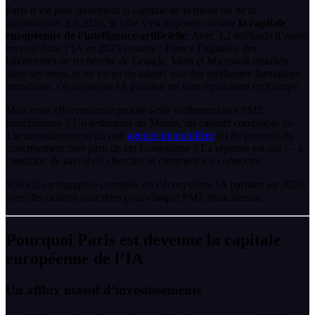
Paris n’est plus seulement la capitale de la mode ou de la
gastronomie. En 2026, la ville s’est imposée comme
la capitale
européenne de l’intelligence artificielle
. Avec 3,2 milliards d’euros
investis dans l’IA en 2025 (source : France Digitale), des
laboratoires de recherche de Google, Meta et Microsoft installés
dans ses murs, et un vivier de talents issu des meilleures formations
mondiales, l’écosystème IA parisien est sans équivalent en Europe.
Mais cette effervescence profite-t-elle réellement aux PME
franciliennes ? Un restaurant du Marais, un cabinet comptable du
15e arrondissement ou une
agence immobilière
du 8e peuvent-ils
concrètement tirer parti de cet écosystème ? La réponse est oui — à
condition de savoir où chercher et comment s’y connecter.
Voici la cartographie complète de l’écosystème IA parisien en 2026,
avec des actions concrètes pour chaque PME francilienne.
Pourquoi Paris est devenue la capitale
européenne de l’IA
Un afflux massif d’investissements