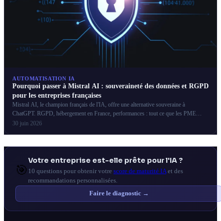
AUTOMATISATION IA
Pourquoi passer à Mistral AI : souveraineté des données et RGPD
pour les entreprises françaises
Mistral AI, le champion français de l'IA, offre une alternative souveraine à
ChatGPT. RGPD, hébergement en France, performances : tout ce que les PME
françaises doivent savoir.
30 juin 2026
Votre entreprise est-elle prête pour l'IA ?
🎯
10 questions pour obtenir votre
score de maturité IA
et des
recommandations personnalisées.
Faire le diagnostic →