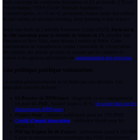
Paris concentre les meilleures formations en IA au monde. L’École
Polytechnique, l’ENS (École Normale Supérieure),
CentraleSupélec, et l’école 42 produisent chaque année des milliers
de spécialistes en machine learning, deep learning et data science.
Selon une étude de LinkedIn Economic Graph (2025),
Paris est la
3e ville mondiale pour la densité de talents en IA
, derrière San
Francisco et New York, mais devant Londres et Pékin. Cette
concentration de compétences irrigue l’ensemble de l’écosystème,
des startups aux grands groupes en passant par les cabinets de
conseil et les agences spécialisées en
automatisation des processus
.
Une politique publique volontariste
Le soutien gouvernemental ne se limite pas aux discours. Les
dispositifs concrets incluent :
IA Booster de BPIFrance
: diagnostic et accompagnement
IA pour les PME, financé jusqu’à 50 % (
en savoir plus sur les
financements BPIFrance
)
France Num
: chèques numériques pour les TPE/PME
Crédit d’impôt innovation
: déduction fiscale pour les
projets IA
PM’up Région Île-de-France
: subventions jusqu’à 250 000
€ pour la transformation numérique des PME franciliennes