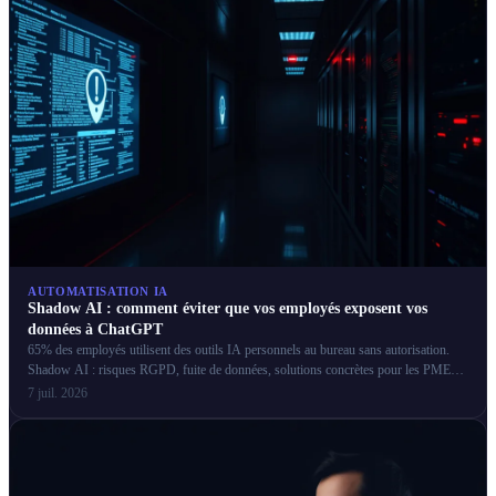
AUTOMATISATION IA
Shadow AI : comment éviter que vos employés exposent vos
données à ChatGPT
65% des employés utilisent des outils IA personnels au bureau sans autorisation.
Shadow AI : risques RGPD, fuite de données, solutions concrètes pour les PME
françaises.
7 juil. 2026