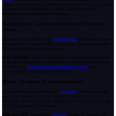
données clients — tout en gardant les données en France. Les tarifs
API sont 30 à 50 % inférieurs à ceux d’OpenAI pour des
performances comparables sur le français.
Hugging Face : la démocratisation de l’IA open
source
Bien que cotée aux États-Unis,
Hugging Face
a été fondée à Paris et
y maintient une présence forte. La plateforme héberge plus de 500
000 modèles IA open source et gratuits.
Pour une PME
: déployer un modèle IA spécialisé (classification
de tickets, extraction de données, traduction) sans payer de licence.
Combiné avec
Ollama pour un déploiement en local
, c’est la
solution la plus économique et souveraine.
Dust.tt : les agents IA pour entreprises
Dust.tt développe une plateforme d’
agents IA
connectés aux outils
internes de l’entreprise (Slack, Notion, Google Drive, CRM).
L’objectif : permettre à chaque employé d’avoir un assistant IA qui
connaît le contexte de l’entreprise.
Pour une PME
: déployer un
agent IA
capable de répondre aux