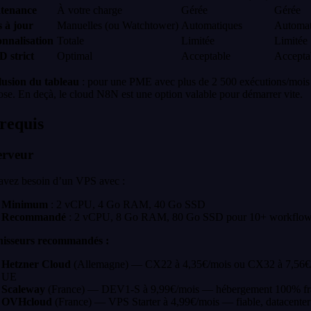
tenance
À votre charge
Gérée
Gérée
 à jour
Manuelles (ou Watchtower)
Automatiques
Automat
nnalisation
Totale
Limitée
Limitée
 strict
Optimal
Acceptable
Accepta
usion du tableau
: pour une PME avec plus de 2 500 exécutions/mois ou
ose. En deçà, le cloud N8N est une option valable pour démarrer vite.
requis
erveur
avez besoin d’un VPS avec :
Minimum
: 2 vCPU, 4 Go RAM, 40 Go SSD
Recommandé
: 2 vCPU, 8 Go RAM, 80 Go SSD pour 10+ workflows a
isseurs recommandés :
Hetzner Cloud
(Allemagne) — CX22 à 4,35€/mois ou CX32 à 7,56€/moi
UE
Scaleway
(France) — DEV1-S à 9,99€/mois — hébergement 100% frança
OVHcloud
(France) — VPS Starter à 4,99€/mois — fiable, datacenter