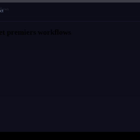
kflows
ct
n et premiers workflows