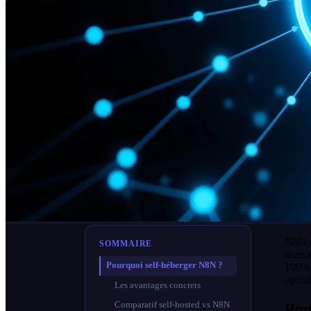
N8N e
SOMMAIRE
leurs 
Pourquoi self-héberger N8N ?
100% 
opérat
Les avantages concrets
Pou
Comparatif self-hosted vs N8N