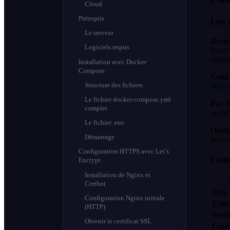
Cloud
Prérequis
Les 
Le serveur
Donné
Logiciels requis
financ
régle
Installation avec Docker
Compose
Coût 
Structure des fichiers
automa
Le fichier docker-compose.yml
Pas d
complet
workf
Le fichier .env
Open 
Démarrage
person
Configuration HTTPS avec Let’s
Comp
Encrypt
Installation de Nginx et
Certbot
Prix
Configuration Nginx initiale
Exéc
(HTTP)
Work
Obtenir le certificat SSL
Confi