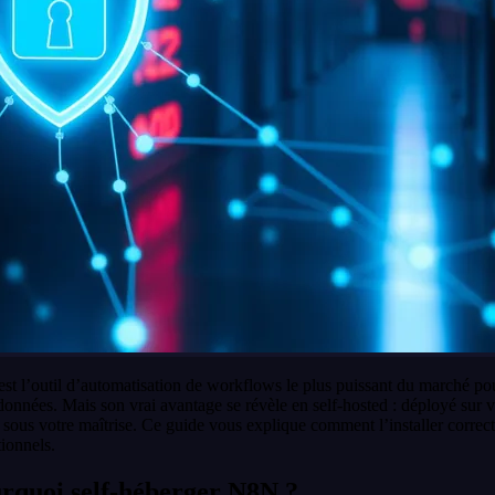
st l’outil d’automatisation de workflows le plus puissant du marché po
données. Mais son vrai avantage se révèle en self-hosted : déployé sur vo
sous votre maîtrise. Ce guide vous explique comment l’installer correct
ionnels.
rquoi self-héberger N8N ?