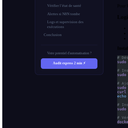
Pour 
Vérifier l’état de santé
Alertes si N8N tombe
Logi
Logs et supervision des
exécutions
Conclusion
Insta
Votre potentiel d'automatisation ?
# Dé
sudo
Audit express 2 min ⚡
# In
sudo
# Aj
sudo
curl
echo
# In
sudo
# Vé
dock