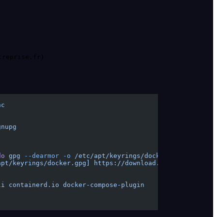
)
treprise.fr
nc
gnupg
do
 gpg
 --dearmor
 -o
 /etc/apt/keyrings/docker.gpg
apt/keyrings/docker.gpg] https://download.docker.com/lin
li
 containerd.io
 docker-compose-plugin