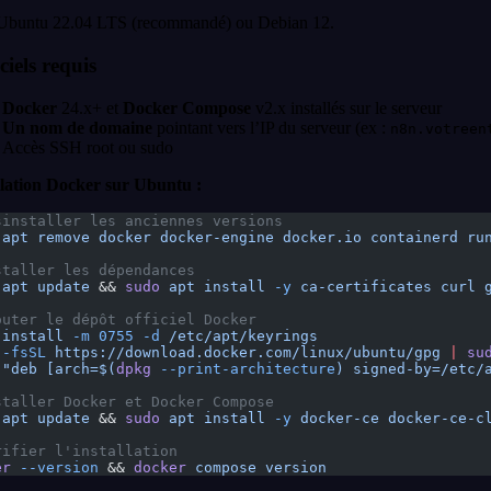
Ubuntu 22.04 LTS (recommandé) ou Debian 12.
ciels requis
Docker
24.x+ et
Docker Compose
v2.x installés sur le serveur
Un nom de domaine
pointant vers l’IP du serveur (ex :
n8n.votreen
Accès SSH root ou sudo
llation Docker sur Ubuntu :
sinstaller les anciennes versions
 apt
 remove
 docker
 docker-engine
 docker.io
 containerd
 ru
staller les dépendances
 apt
 update
 && 
sudo
 apt
 install
 -y
 ca-certificates
 curl
 
outer le dépôt officiel Docker
 install
 -m
 0755
 -d
 /etc/apt/keyrings
 -fsSL
 https://download.docker.com/linux/ubuntu/gpg
 |
 su
 "deb [arch=$(
dpkg
 --print-architecture
) signed-by=/etc/
staller Docker et Docker Compose
 apt
 update
 && 
sudo
 apt
 install
 -y
 docker-ce
 docker-ce-c
rifier l'installation
er
 --version
 && 
docker
 compose
 version