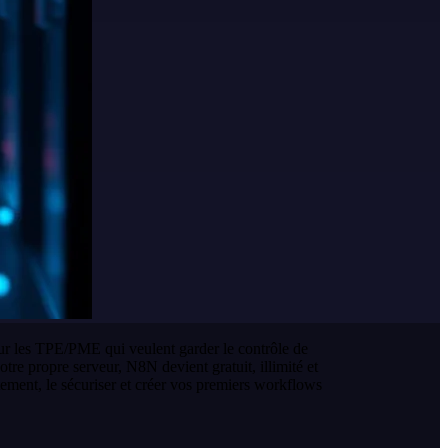
ur les TPE/PME qui veulent garder le contrôle de
tre propre serveur, N8N devient gratuit, illimité et
ement, le sécuriser et créer vos premiers workflows