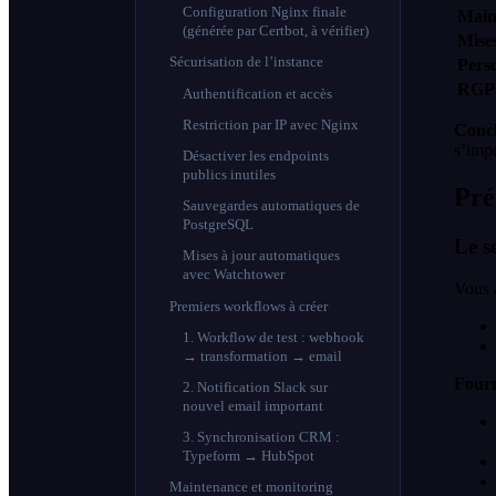
Configuration Nginx finale
Main
(générée par Certbot, à vérifier)
Mises
Sécurisation de l’instance
Perso
RGPD
Authentification et accès
Restriction par IP avec Nginx
Concl
s’imp
Désactiver les endpoints
publics inutiles
Pré
Sauvegardes automatiques de
PostgreSQL
Le s
Mises à jour automatiques
avec Watchtower
Vous 
Premiers workflows à créer
1. Workflow de test : webhook
→ transformation → email
Fourn
2. Notification Slack sur
nouvel email important
3. Synchronisation CRM :
Typeform → HubSpot
Maintenance et monitoring