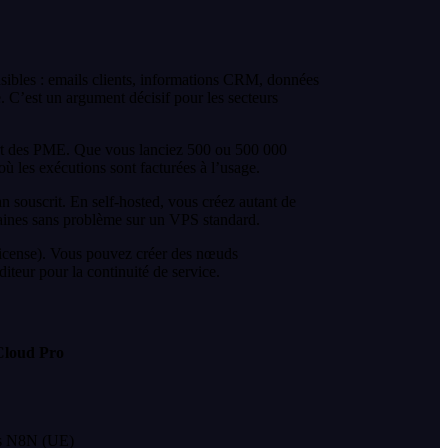
sibles : emails clients, informations CRM, données
e. C’est un argument décisif pour les secteurs
rt des PME. Que vous lanciez 500 ou 500 000
ù les exécutions sont facturées à l’usage.
n souscrit. En self-hosted, vous créez autant de
taines sans problème sur un VPS standard.
icense). Vous pouvez créer des nœuds
teur pour la continuité de service.
loud Pro
s N8N (UE)