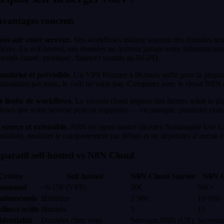
avantages concrets
es sur votre serveur.
Vos workflows traitent souvent des données sen
ières. En self-hosted, ces données ne quittent jamais votre infrastructur
mentés (santé, juridique, finance) soumis au RGPD.
maîtrisé et prévisible.
Un VPS Hetzner à 6€/mois suffit pour la plupa
tisations par mois, le coût ne varie pas. Comparez avec le cloud N8N o
e limite de workflows.
La version cloud impose des limites selon le pla
lows que votre serveur peut en supporter — en pratique, plusieurs cen
source et extensible.
N8N est open source (licence Sustainable Use L
nalisés, modifier le comportement par défaut et ne dépendez d’aucun édi
aratif self-hosted vs N8N Cloud
Critère
Self-hosted
N8N Cloud Starter
N8N C
 mensuel
~6-15€ (VPS)
20€
50€+
utions/mois
Illimitées
2 500
10 000
flows actifs
Illimités
5
15
dentialité
Données chez vous
Serveurs N8N (UE)
Serveur