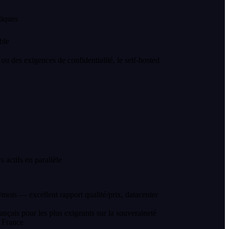
iques
ble
 des exigences de confidentialité, le self-hosted
ctifs en parallèle
s — excellent rapport qualité/prix, datacenter
is pour les plus exigeants sur la souveraineté
 France