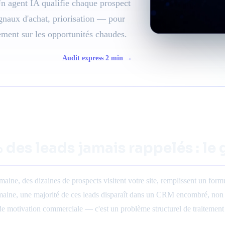
Un agent IA qualifie chaque prospect
gnaux d'achat, priorisation — pour
ment sur les opportunités chaudes.
Audit express 2 min →
 des leads jamais rappelés : le
aine, des dizaines de prospects visitent votre site, remplissent un formu
aine, une majorité de ces leads disparaît dans un CRM encombré, non qu
e motivation commerciale — c'est un problème structurel de traitemen