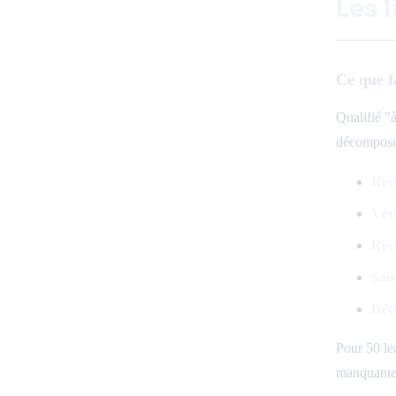
Les 
Ce que f
Qualifié "
décompose 
Rec
Véri
Rec
Sai
Déci
Pour 50 le
manquantes