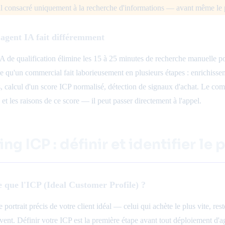
 consacré uniquement à la recherche d'informations — avant même le 
'agent IA fait différemment
A de qualification élimine les 15 à 25 minutes de recherche manuelle po
e qu'un commercial fait laborieusement en plusieurs étapes : enrichisse
és, calcul d'un score ICP normalisé, détection de signaux d'achat. Le com
t les raisons de ce score — il peut passer directement à l'appel.
ng ICP : définir et identifier le p
e que l'ICP (Ideal Customer Profile) ?
e portrait précis de votre client idéal — celui qui achète le plus vite, r
vent. Définir votre ICP est la première étape avant tout déploiement d'age