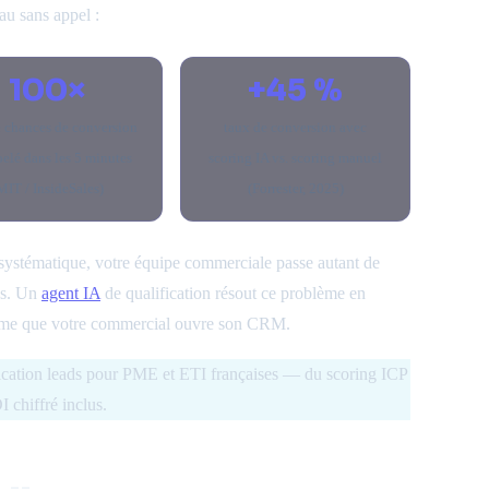
au sans appel :
100×
+45 %
e chances de conversion
taux de conversion avec
pelé dans les 5 minutes
scoring IA vs. scoring manuel
MIT / InsideSales)
(Forrester, 2025)
 systématique, votre équipe commerciale passe autant de
és. Un
agent IA
de qualification résout ce problème en
t même que votre commercial ouvre son CRM.
ication leads pour PME et ETI françaises — du scoring ICP
I chiffré inclus.