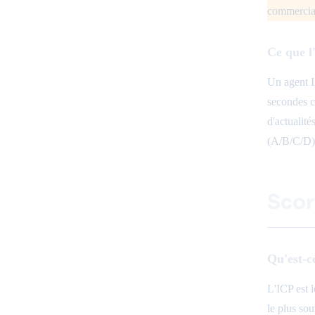
commercial
Ce que l
Un agent I
secondes c
d'actualit
(A/B/C/D) e
Scori
Qu'est-c
L'ICP est l
le plus sou