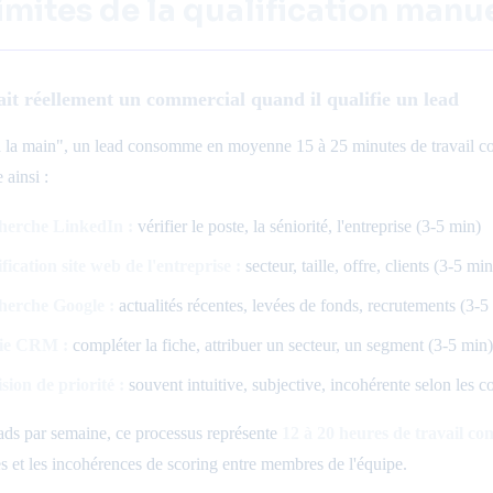
limites de la qualification manu
ait réellement un commercial quand il qualifie un lead
à la main", un lead consomme en moyenne 15 à 25 minutes de travail co
ainsi :
herche LinkedIn :
vérifier le poste, la séniorité, l'entreprise (3-5 min)
fication site web de l'entreprise :
secteur, taille, offre, clients (3-5 min
herche Google :
actualités récentes, levées de fonds, recrutements (3-5
sie CRM :
compléter la fiche, attribuer un secteur, un segment (3-5 min)
sion de priorité :
souvent intuitive, subjective, incohérente selon les
ads par semaine, ce processus représente
12 à 20 heures de travail c
 et les incohérences de scoring entre membres de l'équipe.