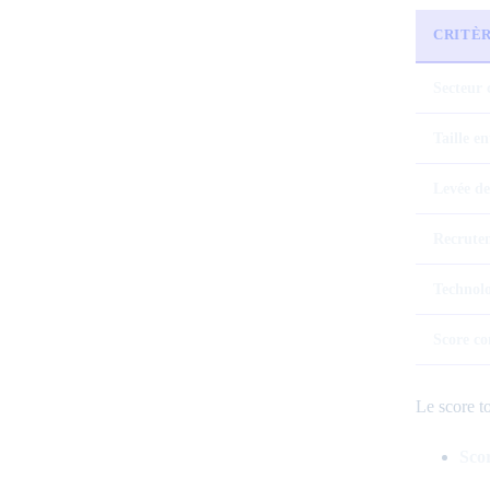
CRITÈR
Secteur 
Taille e
Levée de
Recrutem
Technolo
Score co
Le score to
Scor