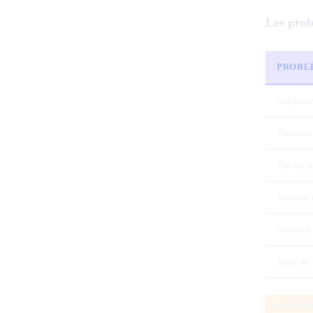
Les prob
PROBL
Subjecti
Données
Pas de s
Volume 
Absence
Biais de
Le coût ca