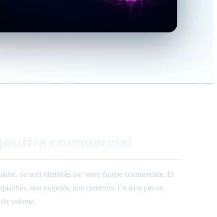
 gouffre commercial
laire, ou sont identifiés par votre équipe commerciale. Et
alifiés, non rappelés, non convertis. Ce n'est pas un
t du volume.