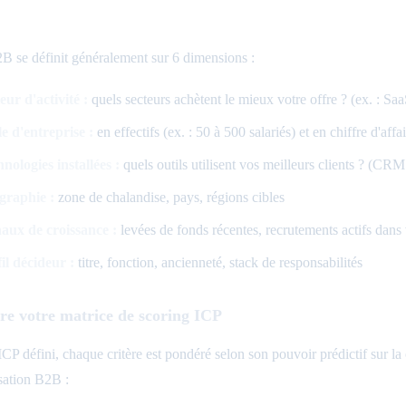
 se définit généralement sur 6 dimensions :
eur d'activité :
quels secteurs achètent le mieux votre offre ? (ex. : SaaS
le d'entreprise :
en effectifs (ex. : 50 à 500 salariés) et en chiffre d'affa
nologies installées :
quels outils utilisent vos meilleurs clients ? 
graphie :
zone de chalandise, pays, régions cibles
aux de croissance :
levées de fonds récentes, recrutements actifs dan
il décideur :
titre, fonction, ancienneté, stack de responsabilités
re votre matrice de scoring ICP
'ICP défini, chaque critère est pondéré selon son pouvoir prédictif sur 
sation B2B :