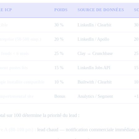
E ICP
POIDS
SOURCE DE DONNÉES
S
cible
30 %
LinkedIn / Clearbit
30
ntreprise (50-500 emp.)
20 %
LinkedIn / Apollo
20
 fonds < 6 mois
25 %
Clay → Crunchbase
25
ent postes liés
15 %
LinkedIn Jobs API
15
gie installée compatible
10 %
Builtwith / Clearbit
10
mportemental site
Bonus
Analytics / Segment
+1
tal sur 100 détermine la priorité du lead :
e A (80-100 pts) :
lead chaud — notification commerciale immédiate, r