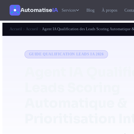
Automatise
IA
Services
Blog
À propos
Conta
Accueil
Accueil
Agent IA Qualification des Leads Scoring Automatique & P
GUIDE QUALIFICATION LEADS IA 2026
Agent IA Qualifi
Leads
Scoring
Automatique &
Prioritisation In