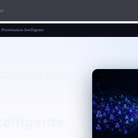
ct
rioritisation Intelligente
cation des
telligente