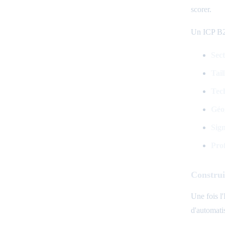
scorer.
Un ICP B2B
Sect
Tail
Tech
Géo
Sign
Prof
Construi
Une fois l
d'automati