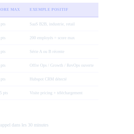
CORE MAX
EXEMPLE POSITIF
 pts
SaaS B2B, industrie, retail
 pts
200 employés = score max
 pts
Série A ou B récente
 pts
Offre Ops / Growth / RevOps ouverte
 pts
Hubspot CRM détecté
5 pts
Visite pricing + téléchargement
appel dans les 30 minutes