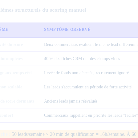
lèmes structurels du scoring manuel
ÈME
SYMPTÔME OBSERVÉ
vité du score
Deux commerciaux évaluent le même lead différemm
 incomplètes
40 % des fiches CRM ont des champs vides
ignaux temps réel
Levée de fonds non détectée, recrutement ignoré
non scalable
Les leads s'accumulent en période de forte activité
 de score dormants
Anciens leads jamais réévalués
 confort
Commerciaux rappellent en priorité les leads "faciles"
ché :
50 leads/semaine × 20 min de qualification = 16h/semaine. À 60 €