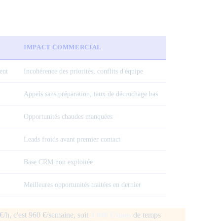
IMPACT COMMERCIAL
ent
Incohérence des priorités, conflits d'équipe
Appels sans préparation, taux de décrochage bas
Opportunités chaudes manquées
Leads froids avant premier contact
Base CRM non exploitée
Meilleures opportunités traitées en dernier
/h, c'est 960 €/semaine, soit
3 840 €/mois
de temps