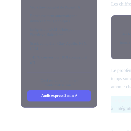
Les chiffr
Workflow complet de l'agent IA
Enrichissement automatique :
données firmographiques
Intégration CRM : Hubspot,
des l
Pipedrive, Salesforce
jamais 
Stack complète : Clay, Apollo, N8N,
LLM
+45 % conversion : ROI commercial
n°1
Le problèm
temps sur 
Quel est votre potentiel
d'automatisation ?
amont : ch
Audit express 2 min ⚡
Ce que co
à l'intégra