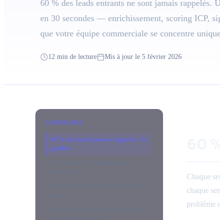
60 % des leads entrants ne sont jamais rappelés. 
en 30 secondes — enrichissement, scoring ICP, si
que votre équipe commerciale se concentre unique
12 min de lecture
Mis à jour le 5 février 2026
SOMMAIRE
60 % des leads jamais rappelés : le
60 %
gouffre
Les limites de la qualification
manuelle
Chaque sem
Scoring ICP : définir le profil client
chaque sem
idéal
problème d
Signaux d'achat : levées de fonds,
recrutements, visites