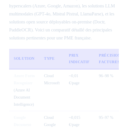
hyperscalers (Azure, Google, Amazon), les solutions LLM
multimodales (GPT-4o, Mistral Pixtral, LlamaParse), et les
solutions open source déployables on-premise (Doctr,
PaddleOCR). Voici un comparatif détaillé des principales
solutions pertinentes pour une PME française.
PRIX
PRÉCISION
SOLUTION
TYPE
INDICATIF
FACTURES
Azure Form
Cloud
~0,01
96–98 %
Recognizer
Microsoft
€/page
(Azure AI
Document
Intelligence)
Google
Cloud
~0,015
95–97 %
Document
Google
€/page