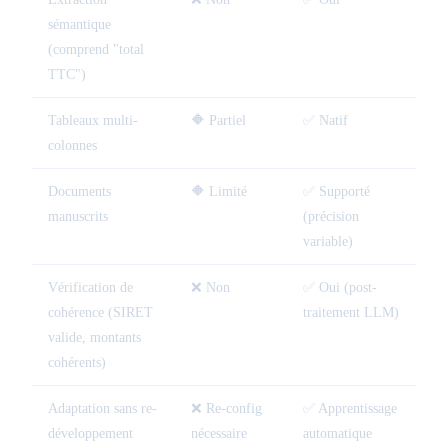
sémantique
(comprend "total
TTC")
Tableaux multi-
🔶 Partiel
✅ Natif
colonnes
Documents
🔶 Limité
✅ Supporté
manuscrits
(précision
variable)
Vérification de
❌ Non
✅ Oui (post-
cohérence (SIRET
traitement LLM)
valide, montants
cohérents)
Adaptation sans re-
❌ Re-config
✅ Apprentissage
développement
nécessaire
automatique