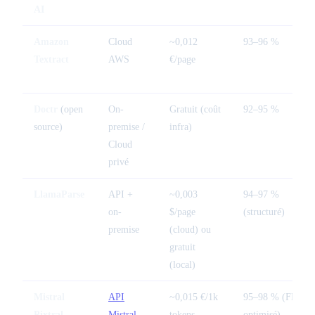
AI
Amazon
Cloud
~0,012
93–96 %
Textract
AWS
€/page
Doctr
(open
On-
Gratuit (coût
92–95 %
source)
premise /
infra)
Cloud
privé
LlamaParse
API +
~0,003
94–97 %
on-
$/page
(structuré)
premise
(cloud) ou
gratuit
(local)
Mistral
API
~0,015 €/1k
95–98 % (FR
Pixtral
Mistral
tokens
optimisé)