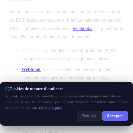
Pennylane est le logiciel comptable cloud de référence pour
les PME françaises modernes. Il intègre nativement une API
REST complète et un système de
webhooks
, ce qui en fait la
cible d'intégration la plus simple du marché.
API REST
: créer des factures fournisseurs (
POST
), pièces jointes incluses
/supplier_invoices
Webhook
entrant
: déclencher automatiquement
l'extraction dès qu'une facture est importée dans
Pennylane
Cookies de mesure d'audience
Intégration
N8N
: node Pennylane natif dans N8N
Nous utilisons Google Analytics pour comprendre les pages consultées et
améliorer le site. Aucun cookie publicitaire. Vous pouvez refuser sans impact
— workflow complet en < 30 minutes
sur votre navigation.
En savoir plus
OCR natif
: Pennylane inclut sa propre extraction
Refuser
Accepter
OCR — utilisable directement sans solution tierce
pour les cas simples