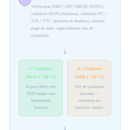
Vérification SIRET (API SIRENE INSEE),
validation IBAN (checksum), cohérence HT +
TVA = TTC, détection de doublons, contrôle
plage de dates, rapprochement bon de
commande.
↓
✅ Confiance
⚠️ Confiance
élevée (> 90 %)
faible (< 90 %)
Export direct vers
File de validation
ERP/compta sans
humaine —
intervention
correction sur
humaine
interface visuelle
↓