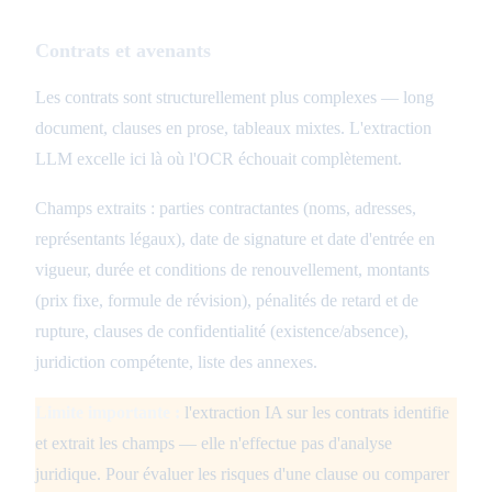
Contrats et avenants
Les contrats sont structurellement plus complexes — long
document, clauses en prose, tableaux mixtes. L'extraction
LLM excelle ici là où l'OCR échouait complètement.
Champs extraits : parties contractantes (noms, adresses,
représentants légaux), date de signature et date d'entrée en
vigueur, durée et conditions de renouvellement, montants
(prix fixe, formule de révision), pénalités de retard et de
rupture, clauses de confidentialité (existence/absence),
juridiction compétente, liste des annexes.
Limite importante :
l'extraction IA sur les contrats identifie
et extrait les champs — elle n'effectue pas d'analyse
juridique. Pour évaluer les risques d'une clause ou comparer