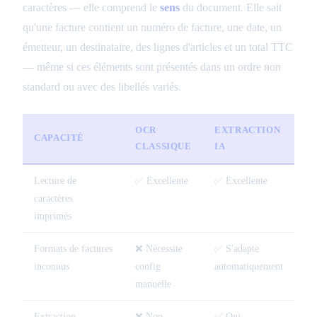
caractères — elle comprend le
sens
du document. Elle sait
qu'une facture contient un numéro de facture, une date, un
émetteur, un destinataire, des lignes d'articles et un total TTC
— même si ces éléments sont présentés dans un ordre non
standard ou avec des libellés variés.
OCR
EXTRACTION
CAPACITÉ
CLASSIQUE
IA
Lecture de
✅ Excellente
✅ Excellente
caractères
imprimés
Formats de factures
❌ Nécessite
✅ S'adapte
inconnus
config
automatiquement
manuelle
Extraction
❌ Non
✅ Oui