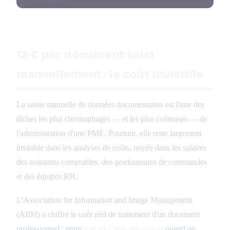
12 € par document saisi
manuellement : le coût invisible
La saisie manuelle de données documentaires est l'une des
tâches les plus chronophages — et les plus coûteuses — de
l'administration d'une PME. Pourtant, elle reste largement
invisible dans les analyses de coûts, noyée dans les salaires
des assistants comptables, des gestionnaires de commandes
et des équipes RH.
L'Association for Information and Image Management
(AIIM) a chiffré le coût réel de traitement d'un document
professionnel : entre
8 et 15 € par document
quand on