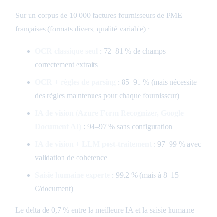
Sur un corpus de 10 000 factures fournisseurs de PME
françaises (formats divers, qualité variable) :
OCR classique seul
: 72–81 % de champs
correctement extraits
OCR + règles de parsing
: 85–91 % (mais nécessite
des règles maintenues pour chaque fournisseur)
IA de vision (Azure Form Recognizer, Google
Document AI)
: 94–97 % sans configuration
IA de vision + LLM post-traitement
: 97–99 % avec
validation de cohérence
Saisie humaine experte
: 99,2 % (mais à 8–15
€/document)
Le delta de 0,7 % entre la meilleure IA et la saisie humaine