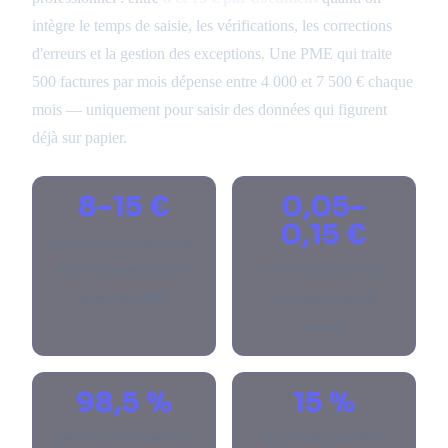
intègre le temps de saisie, les vérifications, les corrections
d'erreurs et la gestion des exceptions. Une PME qui traite
500 factures par mois dépense entre 4 000 et 7 500 € chaque
mois — uniquement pour saisir des données qui figurent
déjà sur papier.
8–15 €
0,05–
0,15 €
coût moyen de traitement
d'un document par saisie
coût d'extraction IA par
manuelle (AIIM)
document (solution
cloud)
98,5 %
15 %
précision de l'extraction
des erreurs comptables