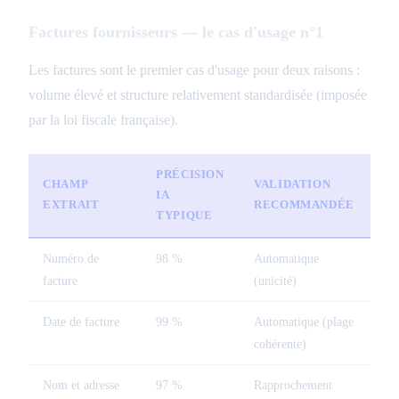
Factures fournisseurs — le cas d'usage n°1
Les factures sont le premier cas d'usage pour deux raisons :
volume élevé et structure relativement standardisée (imposée
par la loi fiscale française).
PRÉCISION
CHAMP
VALIDATION
IA
EXTRAIT
RECOMMANDÉE
TYPIQUE
Numéro de
98 %
Automatique
facture
(unicité)
Date de facture
99 %
Automatique (plage
cohérente)
Nom et adresse
97 %
Rapprochement