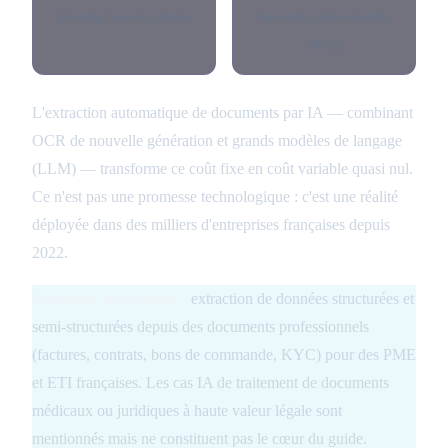
IA sur factures structurées
dues à la saisie manuelle
(IDC)
L'extraction automatique de documents par IA — combinant
OCR de nouvelle génération et grands modèles de langage
(LLM) — transforme ce coût fixe en coût variable quasi nul.
Ce n'est pas une promesse technologique : c'est une réalité
déployée dans des milliers d'entreprises françaises depuis
2022.
Périmètre de ce guide :
extraction de données structurées et
semi-structurées depuis des documents professionnels
(factures, contrats, bons de commande, KYC) pour des PME
et ETI françaises. Les cas IA de traitement de documents
médicaux ou juridiques à haute valeur légale sont
mentionnés mais ne constituent pas le cœur du guide.