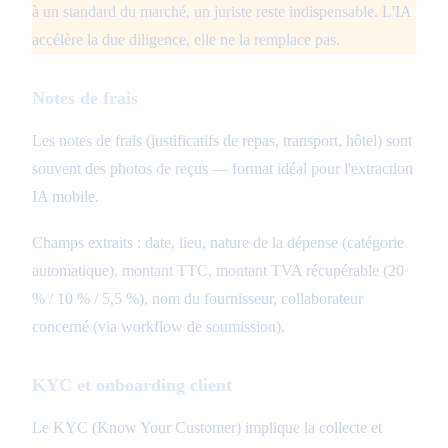
à un standard du marché, un juriste reste indispensable. L'IA
accélère la due diligence, elle ne la remplace pas.
Notes de frais
Les notes de frais (justificatifs de repas, transport, hôtel) sont
souvent des photos de reçus — format idéal pour l'extraction
IA mobile.
Champs extraits : date, lieu, nature de la dépense (catégorie
automatique), montant TTC, montant TVA récupérable (20
% / 10 % / 5,5 %), nom du fournisseur, collaborateur
concerné (via workflow de soumission).
KYC et onboarding client
Le KYC (Know Your Customer) implique la collecte et