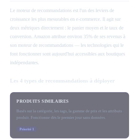
Le moteur de recommandations est l'un des leviers de
croissance les plus mesurables en e-commerce. Il agit sur
deux métriques directement : le panier moyen et le taux de
conversion. Amazon attribue environ 35% de ses revenus à
son moteur de recommandations — les technologies qui le
font fonctionner sont aujourd'hui accessibles aux boutiques
indépendantes.
Les 4 types de recommandations à déployer
PRODUITS SIMILAIRES
Basés sur la catégorie, les tags, la gamme de prix et les attributs
produit. Fonctionne dès le premier jour sans données.
Priorité 1