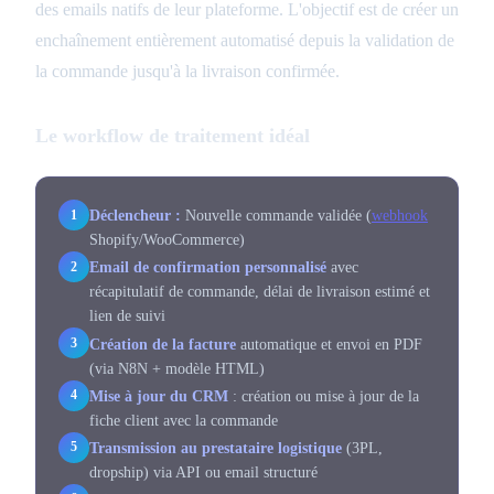
des emails natifs de leur plateforme. L'objectif est de créer un
enchaînement entièrement automatisé depuis la validation de
la commande jusqu'à la livraison confirmée.
Le workflow de traitement idéal
Déclencheur :
Nouvelle commande validée (
webhook
1
Shopify/WooCommerce)
Email de confirmation personnalisé
avec
2
récapitulatif de commande, délai de livraison estimé et
lien de suivi
Création de la facture
automatique et envoi en PDF
3
(via N8N + modèle HTML)
Mise à jour du CRM
: création ou mise à jour de la
4
fiche client avec la commande
Transmission au prestataire logistique
(3PL,
5
dropship) via API ou email structuré