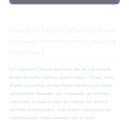
Pourquoi l'automatisation IA est
devenue incontournable pour l'e-
commerce
Le e-commerce français représente plus de 150 milliards
d'euros de chiffre d'affaires annuel (source : Fevad). Mais
derrière ces chiffres, les marchands font face à une réalité
opérationnelle épuisante : des commandes qui arrivent à
toute heure, un support client qui explose, des stocks à
surveiller en permanence, et des paniers abandonnés qui
représentent des ventes manquées tous les jours.