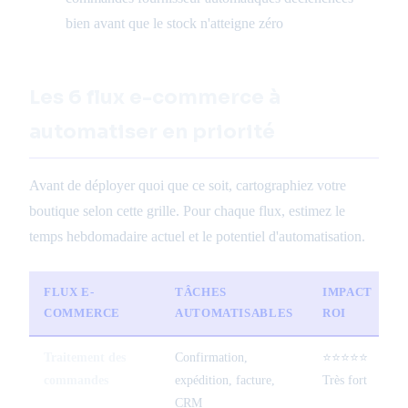
bien avant que le stock n'atteigne zéro
Les 6 flux e-commerce à
automatiser en priorité
Avant de déployer quoi que ce soit, cartographiez votre
boutique selon cette grille. Pour chaque flux, estimez le
temps hebdomadaire actuel et le potentiel d'automatisation.
FLUX E-
TÂCHES
IMPACT
COMMERCE
AUTOMATISABLES
ROI
Traitement des
Confirmation,
⭐⭐⭐⭐⭐
F
commandes
expédition, facture,
Très fort
CRM