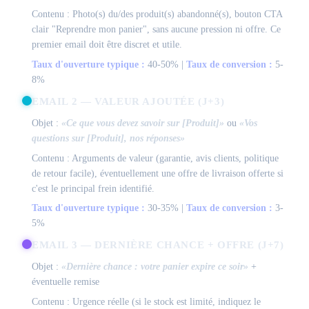
Contenu : Photo(s) du/des produit(s) abandonné(s), bouton CTA
clair "Reprendre mon panier", sans aucune pression ni offre. Ce
premier email doit être discret et utile.
Taux d'ouverture typique :
40-50% |
Taux de conversion :
5-
8%
EMAIL 2 — VALEUR AJOUTÉE (J+3)
Objet :
«Ce que vous devez savoir sur [Produit]»
ou
«Vos
questions sur [Produit], nos réponses»
Contenu : Arguments de valeur (garantie, avis clients, politique
de retour facile), éventuellement une offre de livraison offerte si
c'est le principal frein identifié.
Taux d'ouverture typique :
30-35% |
Taux de conversion :
3-
5%
EMAIL 3 — DERNIÈRE CHANCE + OFFRE (J+7)
Objet :
«Dernière chance : votre panier expire ce soir»
+
éventuelle remise
Contenu : Urgence réelle (si le stock est limité, indiquez le