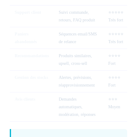
Support client
Suivi commande,
⭐⭐⭐⭐⭐
retours, FAQ produit
Très fort
Paniers
Séquences email/SMS
⭐⭐⭐⭐⭐
F
abandonnés
de relance
Très fort
Recommandations
Produits similaires,
⭐⭐⭐⭐
upsell, cross-sell
Fort
Gestion des stocks
Alertes, prévisions,
⭐⭐⭐⭐
réapprovisionnement
Fort
Avis clients
Demandes
⭐⭐⭐
F
automatiques,
Moyen
modération, réponses