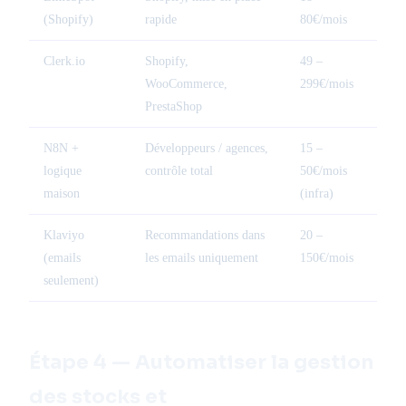
(Shopify)
rapide
80€/mois
Clerk.io
Shopify,
49 –
WooCommerce,
299€/mois
PrestaShop
N8N +
Développeurs / agences,
15 –
logique
contrôle total
50€/mois
maison
(infra)
Klaviyo
Recommandations dans
20 –
(emails
les emails uniquement
150€/mois
seulement)
Étape 4 — Automatiser la gestion
des stocks et