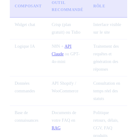
OUTIL
COMPOSANT
RÔLE
RECOMMANDÉ
Widget chat
Crisp (plan
Interface visible
gratuit) ou Tidio
sur le site
Logique IA
N8N +
API
Traitement des
Claude
ou GPT-
requêtes et
4o-mini
génération des
réponses
Données
API Shopify /
Consultation en
commandes
WooCommerce
temps réel des
statuts
Base de
Documents de
Politique
connaissances
votre FAQ en
retours, délais,
RAG
CGV, FAQ
produits