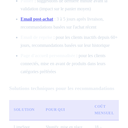
Panier
: suggestions de dernière minute avant la
validation (impact sur le panier moyen)
Email post-achat
: 3 à 5 jours après livraison,
recommandations basées sur l'achat récent
Email de reprise
: pour les clients inactifs depuis 60+
jours, recommandations basées sur leur historique
Page d'accueil personnalisée
: pour les clients
connectés, mise en avant de produits dans leurs
catégories préférées
Solutions techniques pour les recommandations
COÛT
SOLUTION
POUR QUI
MENSUEL
LimeSpot
Shopify, mise en place
18 –