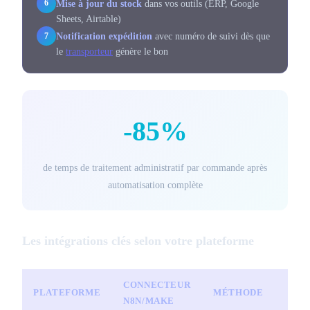
Mise à jour du stock
dans vos outils (ERP, Google
6
Sheets, Airtable)
Notification expédition
avec numéro de suivi dès que
7
le
transporteur
génère le bon
-85%
de temps de traitement administratif par commande après
automatisation complète
Les intégrations clés selon votre plateforme
CONNECTEUR
PLATEFORME
MÉTHODE
N8N/MAKE