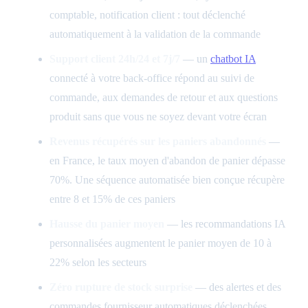
comptable, notification client : tout déclenché
automatiquement à la validation de la commande
Support client 24h/24 et 7j/7
— un
chatbot IA
connecté à votre back-office répond au suivi de
commande, aux demandes de retour et aux questions
produit sans que vous ne soyez devant votre écran
Revenus récupérés sur les paniers abandonnés
—
en France, le taux moyen d'abandon de panier dépasse
70%. Une séquence automatisée bien conçue récupère
entre 8 et 15% de ces paniers
Hausse du panier moyen
— les recommandations IA
personnalisées augmentent le panier moyen de 10 à
22% selon les secteurs
Zéro rupture de stock surprise
— des alertes et des
commandes fournisseur automatiques déclenchées