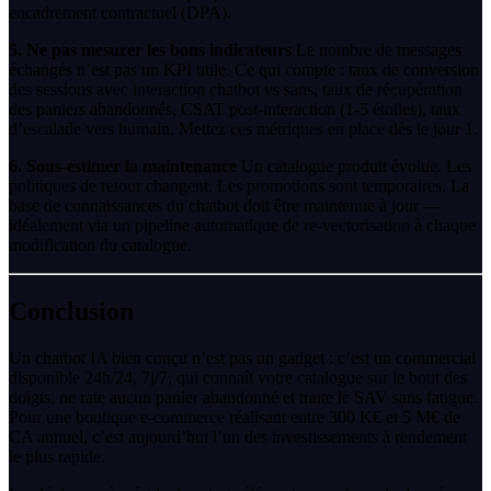
encadrement contractuel (DPA).
5. Ne pas mesurer les bons indicateurs
Le nombre de messages
échangés n’est pas un KPI utile. Ce qui compte : taux de conversion
des sessions avec interaction chatbot vs sans, taux de récupération
des paniers abandonnés, CSAT post-interaction (1-5 étoiles), taux
d’escalade vers humain. Mettez ces métriques en place dès le jour 1.
6. Sous-estimer la maintenance
Un catalogue produit évolue. Les
politiques de retour changent. Les promotions sont temporaires. La
base de connaissances du chatbot doit être maintenue à jour —
idéalement via un pipeline automatique de re-vectorisation à chaque
modification du catalogue.
Conclusion
Un chatbot IA bien conçu n’est pas un gadget : c’est un commercial
disponible 24h/24, 7j/7, qui connaît votre catalogue sur le bout des
doigts, ne rate aucun panier abandonné et traite le SAV sans fatigue.
Pour une boutique e-commerce réalisant entre 300 K€ et 5 M€ de
CA annuel, c’est aujourd’hui l’un des investissements à rendement
le plus rapide.