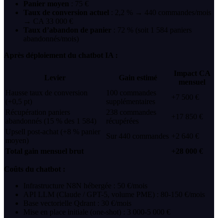
Panier moyen
: 75 €
Taux de conversion actuel
: 2,2 % → 440 commandes/mois
→ CA 33 000 €
Taux d’abandon de panier
: 72 % (soit 1 584 paniers
abandonnés/mois)
Après déploiement du chatbot IA :
Impact CA
Levier
Gain estimé
mensuel
Hausse taux de conversion
100 commandes
+7 500 €
(+0,5 pt)
supplémentaires
Récupération paniers
238 commandes
+17 850 €
abandonnés (15 % des 1 584)
récupérées
Upsell post-achat (+8 % panier
Sur 440 commandes
+2 640 €
moyen)
Total gain mensuel brut
+28 000 €
Coûts du chatbot :
Infrastructure N8N hébergée : 50 €/mois
API LLM (Claude / GPT-5, volume PME) : 80-150 €/mois
Base vectorielle Qdrant : 30 €/mois
Mise en place initiale (one-shot) : 3 000-5 000 €