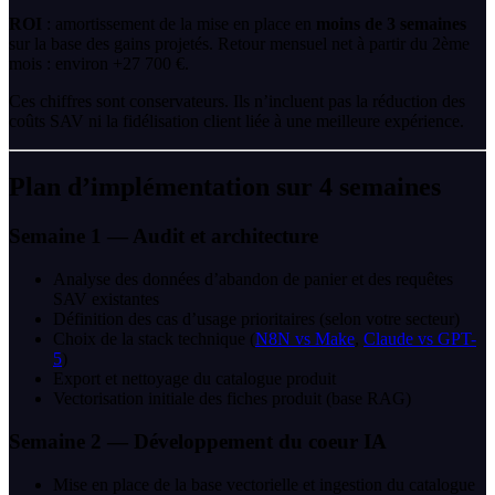
ROI
: amortissement de la mise en place en
moins de 3 semaines
sur la base des gains projetés. Retour mensuel net à partir du 2ème
mois : environ +27 700 €.
Ces chiffres sont conservateurs. Ils n’incluent pas la réduction des
coûts SAV ni la fidélisation client liée à une meilleure expérience.
Plan d’implémentation sur 4 semaines
Semaine 1 — Audit et architecture
Analyse des données d’abandon de panier et des requêtes
SAV existantes
Définition des cas d’usage prioritaires (selon votre secteur)
Choix de la stack technique (
N8N vs Make
,
Claude vs GPT-
5
)
Export et nettoyage du catalogue produit
Vectorisation initiale des fiches produit (base RAG)
Semaine 2 — Développement du coeur IA
Mise en place de la base vectorielle et ingestion du catalogue