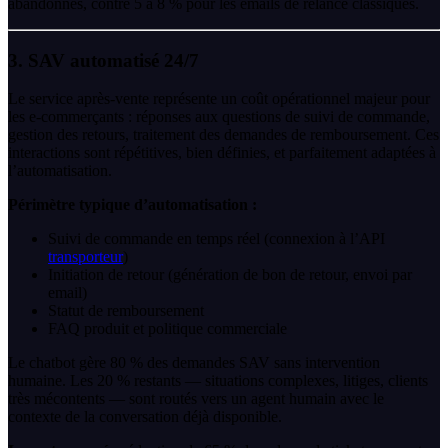
abandonnés, contre 5 à 8 % pour les emails de relance classiques.
3. SAV automatisé 24/7
Le service après-vente représente un coût opérationnel majeur pour
les e-commerçants : réponses aux questions de suivi de commande,
gestion des retours, traitement des demandes de remboursement. Ces
interactions sont répétitives, bien définies, et parfaitement adaptées à
l’automatisation.
Périmètre typique d’automatisation :
Suivi de commande en temps réel (connexion à l’API
transporteur
)
Initiation de retour (génération de bon de retour, envoi par
email)
Statut de remboursement
FAQ produit et politique commerciale
Le chatbot gère 80 % des demandes SAV sans intervention
humaine. Les 20 % restants — situations complexes, litiges, clients
très mécontents — sont routés vers un agent humain avec le
contexte de la conversation déjà disponible.