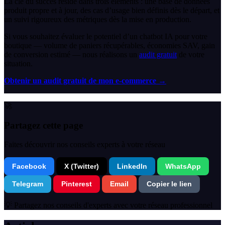
La clé du succès réside dans trois éléments : une base de données
produit propre et à jour, des cas d’usage bien définis dès le départ, et
un suivi rigoureux des métriques dès la mise en production.
Si vous souhaitez évaluer le potentiel d’un chatbot IA pour votre
boutique — volume de paniers récupérables, économies SAV, gain
de conversion estimé — nous réalisons un
audit gratuit
de votre
situation.
Obtenir un audit gratuit de mon e-commerce →
🚀
Partagez cette page
Faites découvrir nos conseils experts à votre réseau
Facebook
X (Twitter)
LinkedIn
WhatsApp
Telegram
Pinterest
Email
Copier le lien
💡 Partagez nos conseils d'experts avec votre réseau professionnel