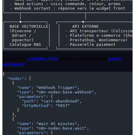
│  - Nœud actions : suivi commande, retour, promo      
│  - Webhook sortant : réponse vers le widget front    
└──────┬──────────────────────────┬────────────────────
       │                          │
┌──────▼──────────┐   ┌──────────▼─────────────────────
│  BASE VECTORIELLE│   │     API EXTERNE               
│  (Pinecone /     │   │  - API transporteur (Colissimo
│   Qdrant /       │   │  - Plateforme e-commerce (Shop
│   pgvector)      │   │    PrestaShop, WooCommerce)   
│  Catalogue RAG   │   │  - Passerelle paiement        
└─────────────────┘   └────────────────────────────────
Exemple de
workflow
N8N
pour la récupération de
panier
abandonné
:
{
  "nodes"
: [
    {
      "name"
: 
"Webhook Trigger"
,
      "type"
: 
"n8n-nodes-base.webhook"
,
      "parameters"
: {
        "path"
: 
"cart-abandoned"
,
        "httpMethod"
: 
"POST"
      }
    },
    {
      "name"
: 
"Wait 45 minutes"
,
      "type"
: 
"n8n-nodes-base.wait"
,
      "parameters"
: {