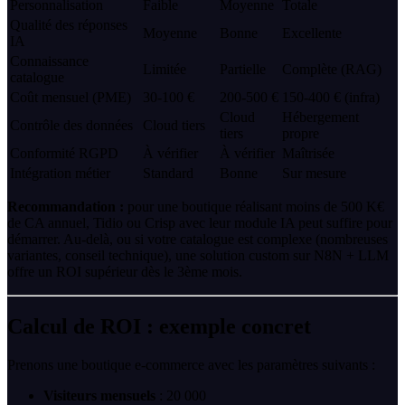
Personnalisation
Faible
Moyenne
Totale
Qualité des réponses
Moyenne
Bonne
Excellente
IA
Connaissance
Limitée
Partielle
Complète (RAG)
catalogue
Coût mensuel (PME)
30-100 €
200-500 €
150-400 € (infra)
Cloud
Hébergement
Contrôle des données
Cloud tiers
tiers
propre
Conformité RGPD
À vérifier
À vérifier
Maîtrisée
Intégration métier
Standard
Bonne
Sur mesure
Recommandation :
pour une boutique réalisant moins de 500 K€
de CA annuel, Tidio ou Crisp avec leur module IA peut suffire pour
démarrer. Au-delà, ou si votre catalogue est complexe (nombreuses
variantes, conseil technique), une solution custom sur N8N + LLM
offre un ROI supérieur dès le 3ème mois.
Calcul de ROI : exemple concret
Prenons une boutique e-commerce avec les paramètres suivants :
Visiteurs mensuels
: 20 000