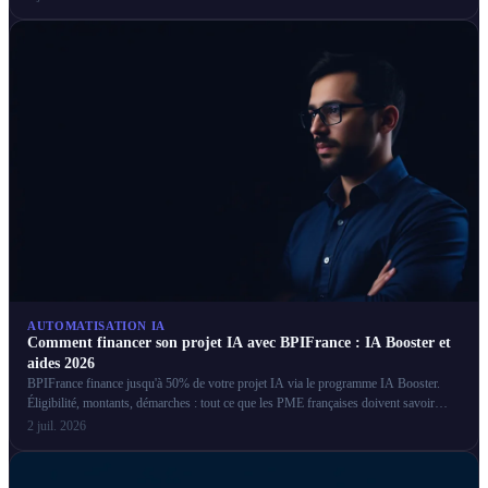
AUTOMATISATION IA
Comment financer son projet IA avec BPIFrance : IA Booster et
aides 2026
BPIFrance finance jusqu'à 50% de votre projet IA via le programme IA Booster.
Éligibilité, montants, démarches : tout ce que les PME françaises doivent savoir
pour obtenir ces aides.
2 juil. 2026