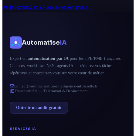
Audit express 2 min ⚡
Audit complet gratuit →
Automatise
IA
Expert en
automatisation par IA
pour les TPE/PME françaises.
Chatbots, workflows N8N, agents IA — réduisez vos tâches
répétitives et concentrez-vous sur votre cœur de métier.
contact@automatisation-intelligence-artificielle.fr
France entière — Télétravail & Déplacement
Obtenir un audit gratuit
SERVICES IA