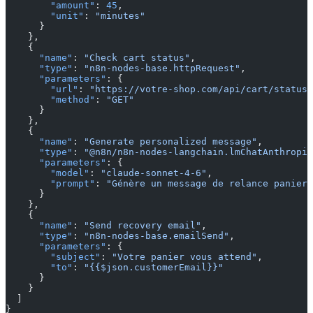
        "amount"
: 
45
,
        "unit"
: 
"minutes"
      }
    },
    {
      "name"
: 
"Check cart status"
,
      "type"
: 
"n8n-nodes-base.httpRequest"
,
      "parameters"
: {
        "url"
: 
"https://votre-shop.com/api/cart/status"
        "method"
: 
"GET"
      }
    },
    {
      "name"
: 
"Generate personalized message"
,
      "type"
: 
"@n8n/n8n-nodes-langchain.lmChatAnthropic
      "parameters"
: {
        "model"
: 
"claude-sonnet-4-6"
,
        "prompt"
: 
"Génère un message de relance panier 
      }
    },
    {
      "name"
: 
"Send recovery email"
,
      "type"
: 
"n8n-nodes-base.emailSend"
,
      "parameters"
: {
        "subject"
: 
"Votre panier vous attend"
,
        "to"
: 
"{{$json.customerEmail}}"
      }
    }
  ]
}