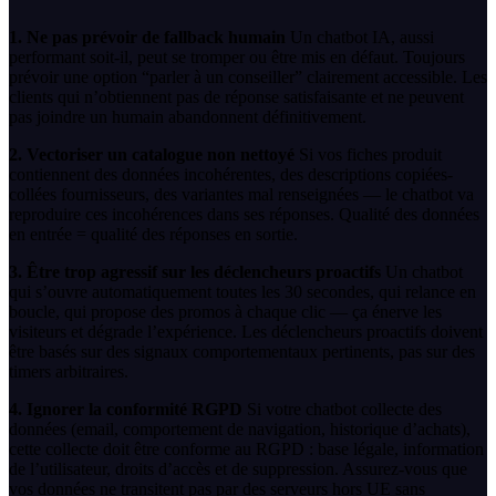
1. Ne pas prévoir de fallback humain
Un chatbot IA, aussi
performant soit-il, peut se tromper ou être mis en défaut. Toujours
prévoir une option “parler à un conseiller” clairement accessible. Les
clients qui n’obtiennent pas de réponse satisfaisante et ne peuvent
pas joindre un humain abandonnent définitivement.
2. Vectoriser un catalogue non nettoyé
Si vos fiches produit
contiennent des données incohérentes, des descriptions copiées-
collées fournisseurs, des variantes mal renseignées — le chatbot va
reproduire ces incohérences dans ses réponses. Qualité des données
en entrée = qualité des réponses en sortie.
3. Être trop agressif sur les déclencheurs proactifs
Un chatbot
qui s’ouvre automatiquement toutes les 30 secondes, qui relance en
boucle, qui propose des promos à chaque clic — ça énerve les
visiteurs et dégrade l’expérience. Les déclencheurs proactifs doivent
être basés sur des signaux comportementaux pertinents, pas sur des
timers arbitraires.
4. Ignorer la conformité RGPD
Si votre chatbot collecte des
données (email, comportement de navigation, historique d’achats),
cette collecte doit être conforme au RGPD : base légale, information
de l’utilisateur, droits d’accès et de suppression. Assurez-vous que
vos données ne transitent pas par des serveurs hors UE sans