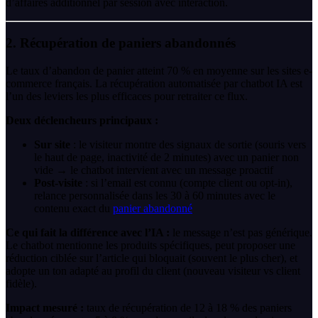
d’affaires additionnel par session avec interaction.
2. Récupération de paniers abandonnés
Le taux d’abandon de panier atteint 70 % en moyenne sur les sites e-
commerce français. La récupération automatisée par chatbot IA est
l’un des leviers les plus efficaces pour retraiter ce flux.
Deux déclencheurs principaux :
Sur site
: le visiteur montre des signaux de sortie (souris vers
le haut de page, inactivité de 2 minutes) avec un panier non
vide → le chatbot intervient avec un message proactif
Post-visite
: si l’email est connu (compte client ou opt-in),
relance personnalisée dans les 30 à 60 minutes avec le
contenu exact du
panier abandonné
Ce qui fait la différence avec l’IA :
le message n’est pas générique.
Le chatbot mentionne les produits spécifiques, peut proposer une
réduction ciblée sur l’article qui bloquait (souvent le plus cher), et
adopte un ton adapté au profil du client (nouveau visiteur vs client
fidèle).
Impact mesuré :
taux de récupération de 12 à 18 % des paniers