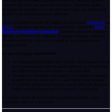
Les chatbots de première génération (arbres de décision, réponses
scriptées) ont laissé une mauvaise réputation : frustrants, limités,
incapables de répondre à une question hors script. Les chatbots IA
de 2026 sont fondamentalement différents.
Grâce aux grands modèles de langage (LLM) comme
Claude 4.6
ou
GPT-5
, combinés à une base de connaissances vectorielle (
RAG
—
Retrieval-Augmented Generation
) alimentée par votre catalogue
produit, vos FAQ et vos politiques de retour, le chatbot comprend
l’intention réelle du visiteur et y répond de façon pertinente, en
langage naturel.
Ce que ça change concrètement :
Un visiteur qui hésite entre deux modèles de chaussures reçoit
une recommandation personnalisée basée sur sa morphologie,
ses préférences et les avis clients — en temps réel
Un client qui abandonne son panier à 22h reçoit un message
proactif avec une offre ciblée — sans intervention humaine
Un acheteur qui pose une question sur les délais de livraison
obtient une réponse précise à la seconde, à toute heure
Le résultat : moins de frictions dans le parcours d’achat, moins
d’abandons, plus de conversions.