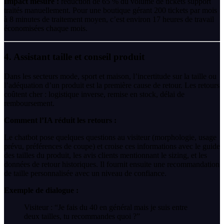
Impact mesuré :
réduction de 65 % du volume de tickets support
traités manuellement. Pour une boutique gérant 200 tickets par mois
à 8 minutes de traitement moyen, c’est environ 17 heures de travail
économisées chaque mois.
4. Assistant taille et conseil produit
Dans les secteurs mode, sport et maison, l’incertitude sur la taille ou
l’adéquation d’un produit est la première cause de retour. Les retours
coûtent cher : logistique inverse, remise en stock, délai de
remboursement.
Comment l’IA réduit les retours :
Le chatbot pose quelques questions au visiteur (morphologie, usage
prévu, préférences de coupe) et croise ces informations avec le guide
des tailles du produit, les avis clients mentionnant le sizing, et les
données de retour historiques. Il fournit ensuite une recommandation
de taille personnalisée avec un niveau de confiance.
Exemple de dialogue :
Visiteur : “Je fais du 40 en général mais je suis entre
deux tailles, tu recommandes quoi ?”