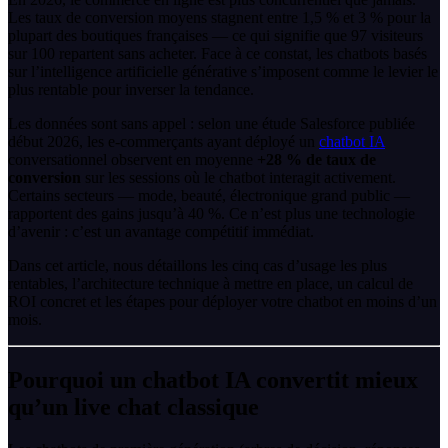
Les taux de conversion moyens stagnent entre 1,5 % et 3 % pour la
plupart des boutiques françaises — ce qui signifie que 97 visiteurs
sur 100 repartent sans acheter. Face à ce constat, les chatbots basés
sur l’intelligence artificielle générative s’imposent comme le levier le
plus rentable pour inverser la tendance.
Les données sont sans appel : selon une étude Salesforce publiée
début 2026, les e-commerçants ayant déployé un
chatbot IA
conversationnel observent en moyenne
+28 % de taux de
conversion
sur les sessions où le chatbot interagit activement.
Certains secteurs — mode, beauté, électronique grand public —
rapportent des gains jusqu’à 40 %. Ce n’est plus une technologie
d’avenir : c’est un avantage compétitif immédiat.
Dans cet article, nous détaillons les cinq cas d’usage les plus
rentables, l’architecture technique à mettre en place, un calcul de
ROI concret et les étapes pour déployer votre chatbot en moins d’un
mois.
Pourquoi un chatbot IA convertit mieux
qu’un live chat classique