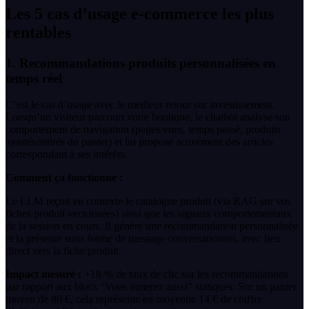
Les 5 cas d’usage e-commerce les plus
rentables
1. Recommandations produits personnalisées en
temps réel
C’est le cas d’usage avec le meilleur retour sur investissement.
Lorsqu’un visiteur parcourt votre boutique, le chatbot analyse son
comportement de navigation (pages vues, temps passé, produits
ajoutés/retirés du panier) et lui propose activement des articles
correspondant à ses intérêts.
Comment ça fonctionne :
Le LLM reçoit en contexte le catalogue produit (via RAG sur vos
fiches produit vectorisées) ainsi que les signaux comportementaux
de la session en cours. Il génère une recommandation personnalisée
et la présente sous forme de message conversationnel, avec lien
direct vers la fiche produit.
Impact mesuré :
+18 % de taux de clic sur les recommandations
par rapport aux blocs “Vous aimerez aussi” statiques. Sur un panier
moyen de 80 €, cela représente en moyenne 14 € de chiffre