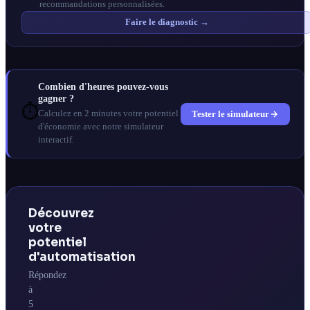
recommandations personnalisées.
Faire le diagnostic →
Combien d'heures pouvez-vous
gagner ?
⏱️
Tester le simulateur
Calculez en 2 minutes votre potentiel
d'économie avec notre simulateur
interactif.
Découvrez
votre
potentiel
d'automatisation
Répondez
à
5