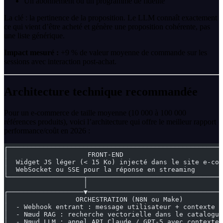
Un abonnement ou un programme de fidélité
La clé : la pertinence de la proposition. Le LLM connaît exactement
ce qui vient d’être acheté et génère une proposition cohérente, pas
une liste générique.
Impact mesuré :
+9 % de valeur moyenne de commande sur les
sessions avec interaction post-achat.
Architecture technique recommandée
Pour un e-commerce de taille moyenne (10 000 à 100 000
références produits), voici l’architecture qui offre le meilleur rapport
performance/coût en 2026 :
┌──────────────────────────────────────────────────────
│                    FRONT-END                         
│  Widget JS léger (< 15 Ko) injecté dans le site e-com
│  WebSocket ou SSE pour la réponse en streaming       
└───────────────────┬──────────────────────────────────
                    │
┌───────────────────▼──────────────────────────────────
│                 ORCHESTRATION (N8N ou Make)          
│  - Webhook entrant : message utilisateur + contexte s
│  - Nœud RAG : recherche vectorielle dans le catalogue
│  - Nœud LLM : appel API Claude / GPT-5 avec contexte 