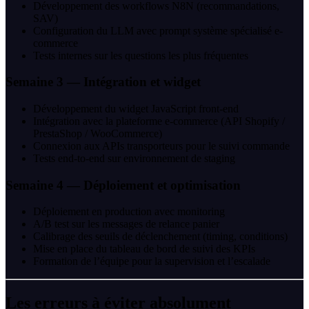
Développement des workflows N8N (recommandations,
SAV)
Configuration du LLM avec prompt système spécialisé e-
commerce
Tests internes sur les questions les plus fréquentes
Semaine 3 — Intégration et widget
Développement du widget JavaScript front-end
Intégration avec la plateforme e-commerce (API Shopify /
PrestaShop / WooCommerce)
Connexion aux APIs transporteurs pour le suivi commande
Tests end-to-end sur environnement de staging
Semaine 4 — Déploiement et optimisation
Déploiement en production avec monitoring
A/B test sur les messages de relance panier
Calibrage des seuils de déclenchement (timing, conditions)
Mise en place du tableau de bord de suivi des KPIs
Formation de l’équipe pour la supervision et l’escalade
Les erreurs à éviter absolument