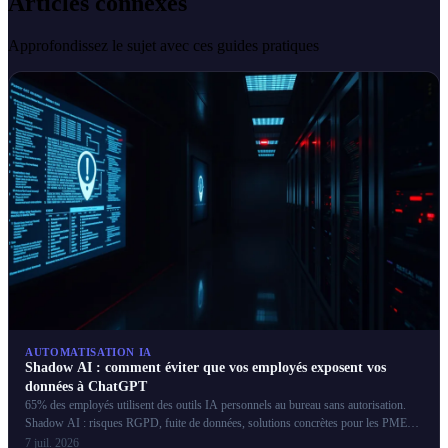
Articles connexes
Approfondissez le sujet avec ces guides pratiques
AUTOMATISATION IA
Shadow AI : comment éviter que vos employés exposent vos
données à ChatGPT
65% des employés utilisent des outils IA personnels au bureau sans autorisation.
Shadow AI : risques RGPD, fuite de données, solutions concrètes pour les PME
françaises.
7 juil. 2026