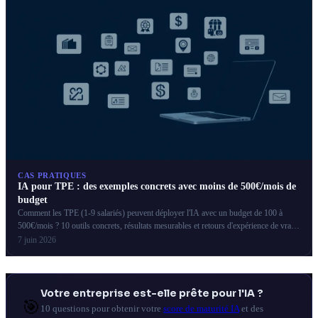
CAS PRATIQUES
IA pour TPE : des exemples concrets avec moins de 500€/mois de
budget
Comment les TPE (1-9 salariés) peuvent déployer l'IA avec un budget de 100 à
500€/mois ? 10 outils concrets, résultats mesurables et retours d'expérience de vrais
artisans et commerçants.
7 juin 2026
Votre entreprise est-elle prête pour l'IA ?
🎯
10 questions pour obtenir votre
score de maturité IA
et des