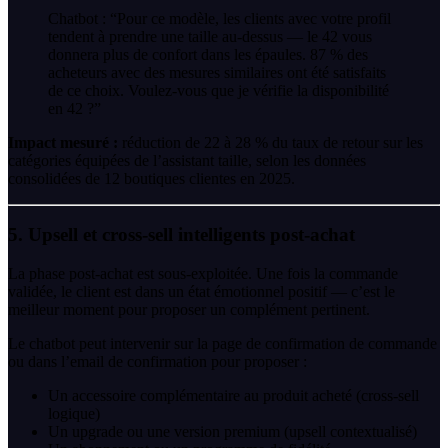
Chatbot : “Pour ce modèle, les clients avec votre profil
tendent à prendre une taille au-dessus — le 42 vous
donnera plus de confort dans les épaules. 87 % des
acheteurs avec des mesures similaires ont été satisfaits
de ce choix. Voulez-vous que je vérifie la disponibilité
en 42 ?”
Impact mesuré :
réduction de 22 à 28 % du taux de retour sur les
catégories équipées de l’assistant taille, selon les données
consolidées de 12 boutiques clientes en 2025.
5. Upsell et cross-sell intelligents post-achat
La phase post-achat est sous-exploitée. Une fois la commande
validée, le client est dans un état émotionnel positif — c’est le
meilleur moment pour proposer un complément pertinent.
Le chatbot peut intervenir sur la page de confirmation de commande
ou dans l’email de confirmation pour proposer :
Un accessoire complémentaire au produit acheté (cross-sell
logique)
Un upgrade ou une version premium (upsell contextualisé)