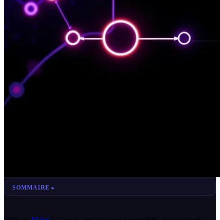
SOMMAIRE
N8N ou
Make
? C’est la question que posent 90% de nos clients