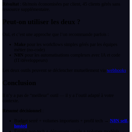
Résultat
: 6h/mois économisées par client, 45 clients gérés sans
ressource supplémentaire.
Peut-on utiliser les deux ?
Oui, et c’est une approche que l’on recommande parfois :
Make
pour les workflows simples gérés par les équipes
métier (no-code)
N8N
pour les automatisations complexes avec IA et code
(IT/développeurs)
Les deux outils peuvent se déclencher mutuellement via
webhooks
.
Conclusion
Il n’y a pas de “meilleur” outil — il y a l’outil adapté à votre
contexte.
Résumé décisionnel
:
Budget serré + volumes importants + profil tech →
N8N self-
hosted
Équipe non-tech + démarrage rapide + volumes modérés →