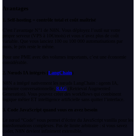
Avantages
1. Self-hosting = contrôle total et coût maîtrisé
C’est l’avantage N°1 de N8N. Vous déployez l’outil sur votre
propre serveur (VPS à 10€/mois) et vous n’avez plus de coût
variable. Que vous lanciez 100 ou 100 000 automatisations par
mois, le prix reste le même.
Pour une PME avec des volumes importants, c’est une économie
considérable.
2. Nœuds IA intégrés (
LangChain
)
N8N a intégré nativement les nœuds LangChain : agents IA,
mémoire conversationnelle,
RAG
(Retrieval Augmented
Generation). Vous pouvez créer des workflows qui combinent
logique métier ET intelligence artificielle sans quitter l’interface.
3. Code JavaScript quand vous en avez besoin
Le nœud “Code” vous permet d’écrire du JavaScript vanilla pour les
transformations complexes. Pas de limite arbitraire : si vous savez
coder, N8N devient infiniment extensible.