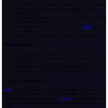
Vous avez un profil technique (ou un développeur en interne)
Vos volumes d’automatisation sont importants (> 5000
exécutions/mois)
Vous avez des exigences de souveraineté des données (RGPD
strict, données sensibles)
Vous voulez intégrer de l’IA (agents, chatbots,
RAG
) dans
vos workflows
Vous cherchez un coût prévisible et bas sur le long terme
Choisissez Make si…
Votre équipe est non-technique (marketing, ops, RH)
Vous avez besoin d’une intégration native spécifique (Make
en a 1500+)
Vous démarrez et voulez aller vite sans configuration serveur
Votre volume reste modéré (< 5000 opérations/mois)
Et Zapier dans tout ça ?
Zapier
reste populaire mais son rapport qualité/prix est le moins bon
des trois en 2026. Comptez 3 à 5× le prix de Make pour des
fonctionnalités équivalentes. Réservez
Zapier
aux cas où vous avez
une intégration
uniquement disponible sur Zapier
(rare, mais ça
existe).