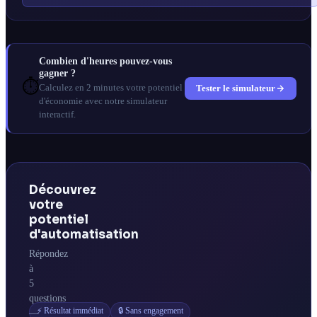
Combien d'heures pouvez-vous
gagner ?
⏱️
Tester le simulateur
Calculez en 2 minutes votre potentiel
d'économie avec notre simulateur
interactif.
Découvrez
votre
potentiel
d'automatisation
Répondez
à
5
questions
⚡ Résultat immédiat
🔒 Sans engagement
—