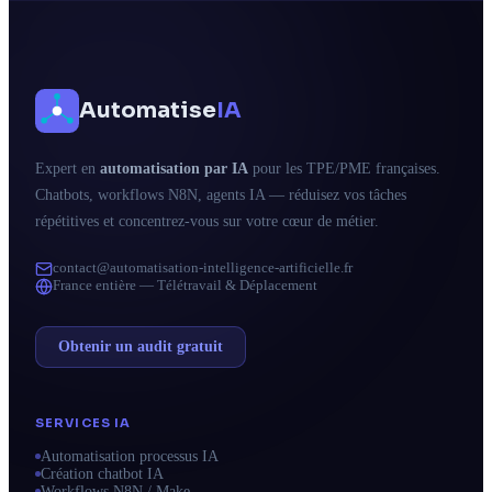
Automatise
IA
Expert en
automatisation par IA
pour les TPE/PME françaises.
Chatbots, workflows N8N, agents IA — réduisez vos tâches
répétitives et concentrez-vous sur votre cœur de métier.
contact@automatisation-intelligence-artificielle.fr
France entière — Télétravail & Déplacement
Obtenir un audit gratuit
SERVICES IA
Automatisation processus IA
Création chatbot IA
Workflows N8N / Make