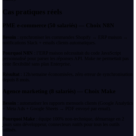
Cas pratiques réels
PME e-commerce (50 salariés) — Choix N8N
Besoin
: synchroniser les commandes Shopify → ERP maison →
notifications Slack + emails clients automatiques.
Pourquoi N8N
: l’ERP maison nécessitait du code JavaScript
personnalisé pour parser les réponses API. Make ne permettait pas
cette flexibilité sans plan Enterprise.
Résultat
: 12h/semaine économisées, zéro erreur de synchronisation
depuis 8 mois.
Agence marketing (8 salariés) — Choix Make
Besoin
: automatiser les rapports mensuels clients (Google Analytics
+ Meta Ads + Google Sheets → PDF envoyé par email).
Pourquoi Make
: équipe 100% non-technique, démarrage en 2
jours sans développeur, connecteurs natifs pour tous les outils
utilisés.