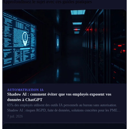
Approfondissez le sujet avec ces guides pratiques
AUTOMATISATION IA
Shadow AI : comment éviter que vos employés exposent vos
données à ChatGPT
65% des employés utilisent des outils IA personnels au bureau sans autorisation.
Shadow AI : risques RGPD, fuite de données, solutions concrètes pour les PME
françaises.
7 juil. 2026