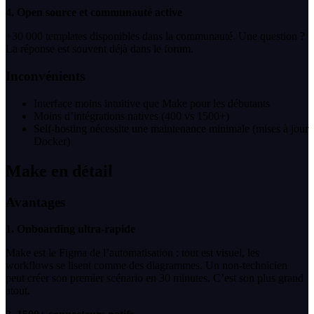
4. Open source et communauté active
+30 000 templates disponibles dans la communauté. Une question ?
La réponse est souvent déjà dans le forum.
Inconvénients
Interface moins intuitive que Make pour les débutants
Moins d’intégrations natives (400 vs 1500+)
Self-hosting nécessite une maintenance minimale (mises à jour
Docker)
Make en détail
Avantages
1. Onboarding ultra-rapide
Make est le Figma de l’automatisation : tout est visuel, les
workflows se lisent comme des diagrammes. Un non-technicien
peut créer son premier scénario en 30 minutes. C’est son plus grand
atout.