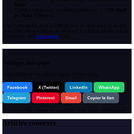
Make
Grands comptes avec intégrations enterprise →
N8N cloud
ou Make Enterprise
Chez AutomateIA, nous travaillons avec les deux selon les projets.
Nous vous aidons à choisir et à déployer la solution adaptée à votre
situation lors de l’
audit gratuit
initial.
🚀
Partagez cette page
Faites découvrir nos conseils experts à votre réseau
Facebook
X (Twitter)
LinkedIn
WhatsApp
Telegram
Pinterest
Email
Copier le lien
💡 Partagez nos conseils d'experts avec votre réseau professionnel
Articles connexes