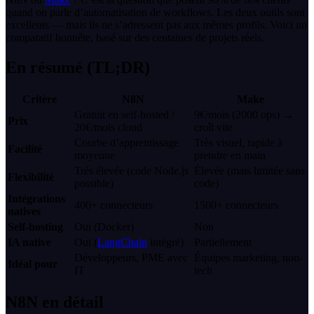
quand on parle d’automatisation de workflows. Les deux outils sont
excellents — mais ils ne s’adressent pas aux mêmes profils. Voici un
comparatif honnête, basé sur des centaines de projets réels.
En résumé (TL;DR)
Critère
N8N
Make
Gratuit en self-hosted /
9€/mois (2000 ops) →
Prix
20€/mois cloud
croît vite
Courbe d’apprentissage
Très visuel, rapide à
Facilité
moyenne
prendre en main
Très élevée (code Node.js
Élevée (mais limitée sans
Flexibilité
possible)
code)
Intégrations
400+ connecteurs
1500+ connecteurs
natives
Self-hosting
Oui (Docker)
Non
IA native
Oui (
LangChain
intégré)
Partiellement
Développeurs, PME avec
Équipes marketing, non-
Idéal pour
IT
tech
N8N en détail