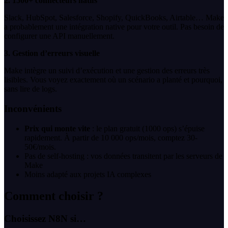
2. 1500+ connecteurs natifs
Slack, HubSpot, Salesforce, Shopify, QuickBooks, Airtable… Make
a probablement une intégration native pour votre outil. Pas besoin de
configurer une API manuellement.
3. Gestion d’erreurs visuelle
Make intègre un suivi d’exécution et une gestion des erreurs très
lisibles. Vous voyez exactement où un scénario a planté et pourquoi,
sans lire de logs.
Inconvénients
Prix qui monte vite
: le plan gratuit (1000 ops) s’épuise
rapidement. À partir de 10 000 ops/mois, comptez 30-
50€/mois.
Pas de self-hosting : vos données transitent par les serveurs de
Make
Moins adapté aux projets IA complexes
Comment choisir ?
Choisissez N8N si…