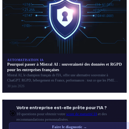
AUTOMATISATION IA
Pourquoi passer à Mistral AI : souveraineté des données et RGPD
pour les entreprises françaises
Mistral AI, le champion français de l'IA, offre une alternative souveraine à
ChatGPT. RGPD, hébergement en France, performances : tout ce que les PME
françaises doivent savoir.
30 juin 2026
Votre entreprise est-elle prête pour l'IA ?
🎯
10 questions pour obtenir votre
score de maturité IA
et des
recommandations personnalisées.
Faire le diagnostic →