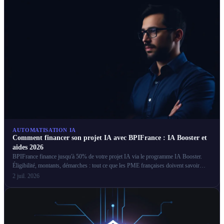
AUTOMATISATION IA
Comment financer son projet IA avec BPIFrance : IA Booster et
aides 2026
BPIFrance finance jusqu'à 50% de votre projet IA via le programme IA Booster.
Éligibilité, montants, démarches : tout ce que les PME françaises doivent savoir
pour obtenir ces aides.
2 juil. 2026