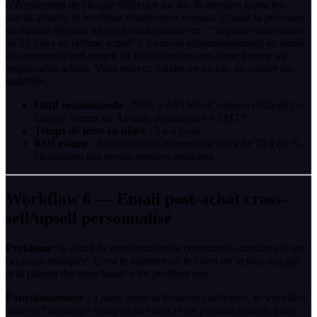
d’écoulement de chaque référence sur les 30 derniers jours, les
stocks actuels, et les délais fournisseurs connus. Quand la prévision
de rupture dépasse un seuil configurable (ex. : “rupture dans moins
de 15 jours au rythme actuel”), il envoie automatiquement un email
de commande pré-rempli au fournisseur et une alerte interne au
responsable achats. Vous pouvez valider en un clic ou ajuster les
quantités.
Outil recommandé
: N8N + API WooCommerce/Shopify +
Google Sheets ou Airtable (historique) + SMTP
Temps de mise en place
: 3 à 4 jours
ROI estimé
: Réduction des ruptures de stock de 70 à 80 %,
élimination des ventes perdues associées
Workflow 6 — Email post-achat cross-
sell/upsell personnalisé
Problème
: L’email de confirmation de commande standard est une
occasion manquée. C’est le moment où le client est le plus engagé,
et la plupart des marchands n’en profitent pas.
Fonctionnement
: 3 jours après la livraison confirmée, le workflow
analyse l’historique complet du client et les produits achetés pour