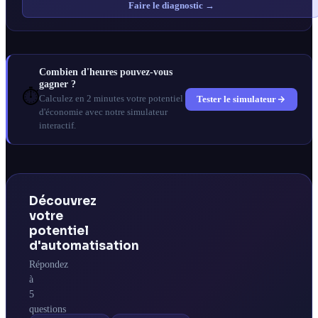
Faire le diagnostic →
Combien d'heures pouvez-vous
gagner ?
⏱️
Tester le simulateur
Calculez en 2 minutes votre potentiel
d'économie avec notre simulateur
interactif.
Découvrez
votre
potentiel
d'automatisation
Répondez
à
5
questions