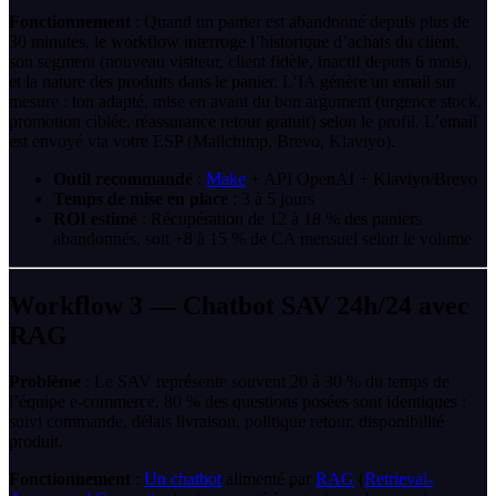
Fonctionnement
: Quand un panier est abandonné depuis plus de
30 minutes, le workflow interroge l’historique d’achats du client,
son segment (nouveau visiteur, client fidèle, inactif depuis 6 mois),
et la nature des produits dans le panier. L’IA génère un email sur
mesure : ton adapté, mise en avant du bon argument (urgence stock,
promotion ciblée, réassurance retour gratuit) selon le profil. L’email
est envoyé via votre ESP (Mailchimp, Brevo, Klaviyo).
Outil recommandé
:
Make
+ API OpenAI + Klaviyo/Brevo
Temps de mise en place
: 3 à 5 jours
ROI estimé
: Récupération de 12 à 18 % des paniers
abandonnés, soit +8 à 15 % de CA mensuel selon le volume
Workflow 3 — Chatbot SAV 24h/24 avec
RAG
Problème
: Le SAV représente souvent 20 à 30 % du temps de
l’équipe e-commerce. 80 % des questions posées sont identiques :
suivi commande, délais livraison, politique retour, disponibilité
produit.
Fonctionnement
:
Un chatbot
alimenté par
RAG
(
Retrieval-