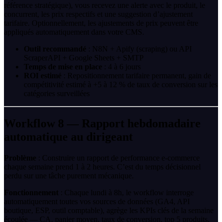
référence stratégique), vous recevez une alerte avec le produit, le
concurrent, les prix respectifs et une suggestion d’ajustement
tarifaire. Optionnellement, les ajustements de prix peuvent être
appliqués automatiquement dans votre CMS.
Outil recommandé
: N8N + Apify (scraping) ou API
ScraperAPI + Google Sheets + SMTP
Temps de mise en place
: 4 à 6 jours
ROI estimé
: Repositionnement tarifaire permanent, gain de
compétitivité estimé à +5 à 12 % de taux de conversion sur les
catégories surveillées
Workflow 8 — Rapport hebdomadaire
automatique au dirigeant
Problème
: Construire un rapport de performance e-commerce
chaque semaine prend 1 à 2 heures. C’est du temps décisionnel
perdu sur une tâche purement mécanique.
Fonctionnement
: Chaque lundi à 8h, le workflow interroge
automatiquement toutes vos sources de données (GA4, API
boutique, ESP, outil comptable), agrège les KPIs clés de la semaine
écoulée — CA, panier moyen, taux de conversion, top 5 produits,