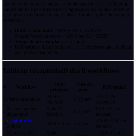
taux de retour, taux d’abandon — et demande à l’IA de rédiger un
commentaire de performance en 5 lignes avec les points d’attention.
Le rapport est envoyé par email, mis en forme et prêt à être partagé
en réunion.
Outil recommandé
: N8N + API GA4 + API
Shopify/WooCommerce + API OpenAI + SMTP
Temps de mise en place
: 2 à 3 jours
ROI estimé
: Récupération de 1 à 2 heures/semaine, meilleure
réactivité décisionnelle
Tableau récapitulatif des 8 workflows
Outil
Mise en
#
Workflow
ROI estimé
principal
place
N8N +
+15-25 %
1
Fiches produit IA
2-3 jours
OpenAI
conversion
Relance panier
Make +
+8-15 % CA
2
3-5 jours
abandonné
Klaviyo
mensuel
Chatbot SAV
-50-65 % tickets
3
N8N + RAG
5-8 jours
24h/24
manuels
Réponses avis
Make +
+0,3-0,5 étoile
4
2-3 jours