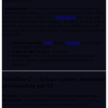
semaines de travail.
Fonctionnement
: Le workflow récupère les données brutes du
fournisseur (titre, référence, caractéristiques techniques, dimensions,
matières), les envoie à GPT-4 via l’
API OpenAI
avec un prompt
structuré, et génère une fiche complète : titre SEO, accroche, liste de
bénéfices, description longue, balise meta. Le résultat est injecté
directement dans votre CMS (Shopify, WooCommerce, PrestaShop)
via leur API.
Outil recommandé
:
N8N
(trigger
webhook
ou schedule) +
API OpenAI + API CMS
Temps de mise en place
: 2 à 3 jours
ROI estimé
: +15 à 25 % de taux de conversion sur les
produits retraités, économie de 80 à 90 % du temps de
rédaction
Workflow 2 — Relance panier abandonné
personnalisée par IA
Problème
: En moyenne,
70 % des paniers e-commerce sont
abandonnés
. Les relances génériques récupèrent 5 à 8 % de ces
paniers. Une relance personnalisée peut monter à 15 à 20 %.