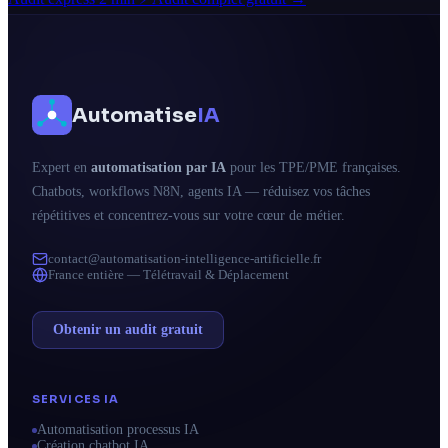
Automatise
IA
Expert en
automatisation par IA
pour les TPE/PME françaises.
Chatbots, workflows N8N, agents IA — réduisez vos tâches
répétitives et concentrez-vous sur votre cœur de métier.
contact@automatisation-intelligence-artificielle.fr
France entière — Télétravail & Déplacement
Obtenir un audit gratuit
SERVICES IA
Automatisation processus IA
Création chatbot IA