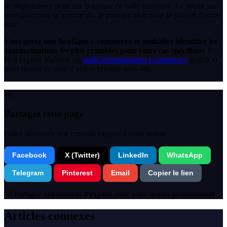
de déploiement pour une boutique de taille moyenne. Le retour sur
investissement se mesure dès le premier mois pour la plupart d’entre
eux.
Vous gérez une boutique e-commerce et souhaitez identifier les
automatisations les plus rentables pour votre cas spécifique ?
Nos experts réalisent un
audit automatisation e-commerce
gratuit et
vous livrent un plan d’action priorisé sous 48h.
🚀
Partagez cette page
Faites découvrir nos conseils experts à votre réseau
Facebook
X (Twitter)
LinkedIn
WhatsApp
Telegram
Pinterest
Email
Copier le lien
💡 Partagez nos conseils d'experts avec votre réseau professionnel
Articles connexes