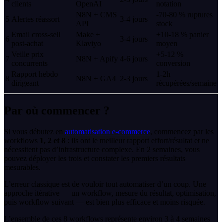
clients
OpenAI
notation
N8N + CMS
-70-80 % ruptures
5
Alertes réassort
3-4 jours
API
stock
Email cross-sell
Make +
+10-18 % panier
6
3-4 jours
post-achat
Klaviyo
moyen
Veille prix
+5-12 %
7
N8N + Apify
4-6 jours
concurrents
conversion
Rapport hebdo
1-2h
8
N8N + GA4
2-3 jours
dirigeant
récupérées/semaine
Par où commencer ?
Si vous débutez en
automatisation e-commerce
, commencez par les
workflows
1, 2 et 8
: ils ont le meilleur rapport effort/résultat et ne
nécessitent pas d’infrastructure complexe. En 2 semaines, vous
pouvez déployer les trois et constater les premiers résultats
mesurables.
L’erreur classique est de vouloir tout automatiser d’un coup. Une
approche itérative — un workflow, mesure du résultat, optimisation,
puis workflow suivant — est bien plus efficace et moins risquée.
L’ensemble de ces 8 workflows représente environ 3 à 4 semaines