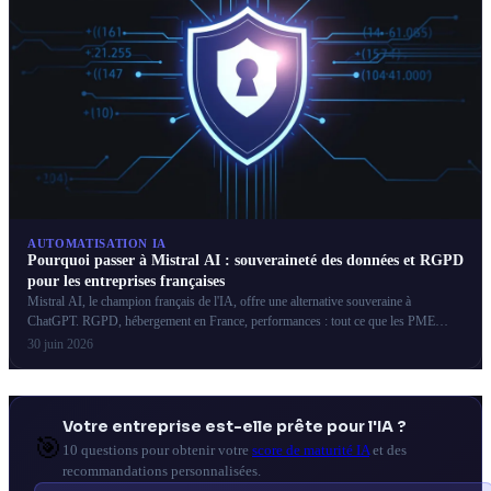
AUTOMATISATION IA
Pourquoi passer à Mistral AI : souveraineté des données et RGPD
pour les entreprises françaises
Mistral AI, le champion français de l'IA, offre une alternative souveraine à
ChatGPT. RGPD, hébergement en France, performances : tout ce que les PME
françaises doivent savoir.
30 juin 2026
Votre entreprise est-elle prête pour l'IA ?
🎯
10 questions pour obtenir votre
score de maturité IA
et des
recommandations personnalisées.