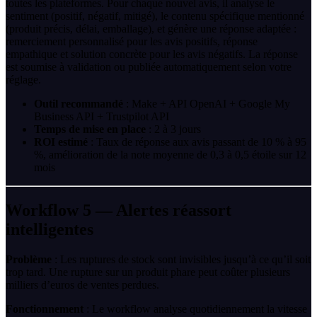
toutes les plateformes. Pour chaque nouvel avis, il analyse le
sentiment (positif, négatif, mitigé), le contenu spécifique mentionné
(produit précis, délai, emballage), et génère une réponse adaptée :
remerciement personnalisé pour les avis positifs, réponse
empathique et solution concrète pour les avis négatifs. La réponse
est soumise à validation ou publiée automatiquement selon votre
réglage.
Outil recommandé
: Make + API OpenAI + Google My
Business API + Trustpilot API
Temps de mise en place
: 2 à 3 jours
ROI estimé
: Taux de réponse aux avis passant de 10 % à 95
%, amélioration de la note moyenne de 0,3 à 0,5 étoile sur 12
mois
Workflow 5 — Alertes réassort
intelligentes
Problème
: Les ruptures de stock sont invisibles jusqu’à ce qu’il soit
trop tard. Une rupture sur un produit phare peut coûter plusieurs
milliers d’euros de ventes perdues.
Fonctionnement
: Le workflow analyse quotidiennement la vitesse