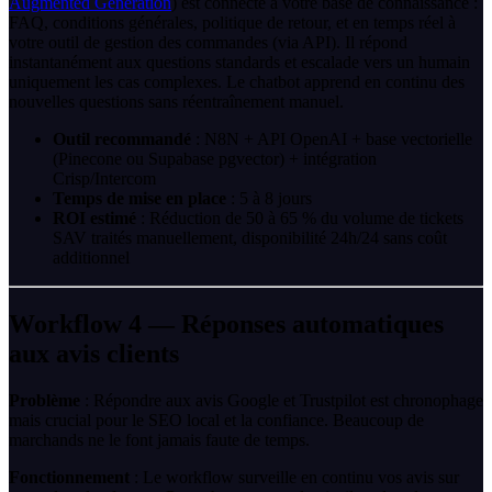
Augmented Generation
) est connecté à votre base de connaissance :
FAQ, conditions générales, politique de retour, et en temps réel à
votre outil de gestion des commandes (via API). Il répond
instantanément aux questions standards et escalade vers un humain
uniquement les cas complexes. Le chatbot apprend en continu des
nouvelles questions sans réentraînement manuel.
Outil recommandé
: N8N + API OpenAI + base vectorielle
(Pinecone ou Supabase pgvector) + intégration
Crisp/Intercom
Temps de mise en place
: 5 à 8 jours
ROI estimé
: Réduction de 50 à 65 % du volume de tickets
SAV traités manuellement, disponibilité 24h/24 sans coût
additionnel
Workflow 4 — Réponses automatiques
aux avis clients
Problème
: Répondre aux avis Google et Trustpilot est chronophage
mais crucial pour le SEO local et la confiance. Beaucoup de
marchands ne le font jamais faute de temps.
Fonctionnement
: Le workflow surveille en continu vos avis sur