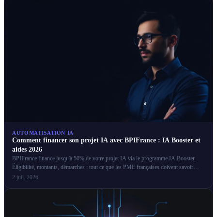
AUTOMATISATION IA
Comment financer son projet IA avec BPIFrance : IA Booster et
aides 2026
BPIFrance finance jusqu'à 50% de votre projet IA via le programme IA Booster.
Éligibilité, montants, démarches : tout ce que les PME françaises doivent savoir
pour obtenir ces aides.
2 juil. 2026