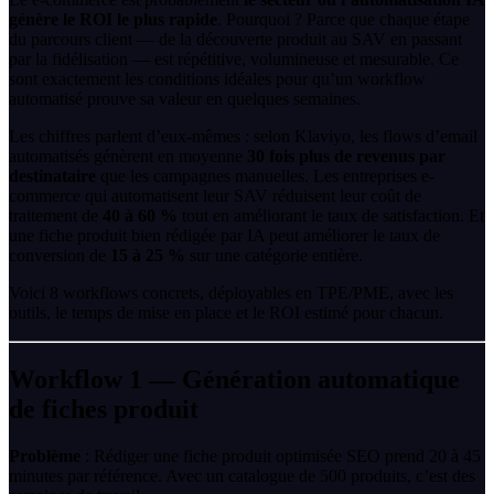
génère le ROI le plus rapide
. Pourquoi ? Parce que chaque étape
du parcours client — de la découverte produit au SAV en passant
par la fidélisation — est répétitive, volumineuse et mesurable. Ce
sont exactement les conditions idéales pour qu’un workflow
automatisé prouve sa valeur en quelques semaines.
Les chiffres parlent d’eux-mêmes : selon Klaviyo, les flows d’email
automatisés génèrent en moyenne
30 fois plus de revenus par
destinataire
que les campagnes manuelles. Les entreprises e-
commerce qui automatisent leur SAV réduisent leur coût de
traitement de
40 à 60 %
tout en améliorant le taux de satisfaction. Et
une fiche produit bien rédigée par IA peut améliorer le taux de
conversion de
15 à 25 %
sur une catégorie entière.
Voici 8 workflows concrets, déployables en TPE/PME, avec les
outils, le temps de mise en place et le ROI estimé pour chacun.
Workflow 1 — Génération automatique
de fiches produit
Problème
: Rédiger une fiche produit optimisée SEO prend 20 à 45
minutes par référence. Avec un catalogue de 500 produits, c’est des