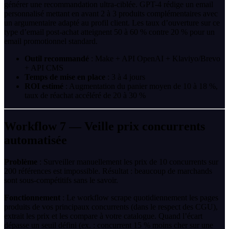
générer une recommandation ultra-ciblée. GPT-4 rédige un email
personnalisé mettant en avant 2 à 3 produits complémentaires avec
un argumentaire adapté au profil client. Les taux d’ouverture sur ce
type d’email post-achat atteignent 50 à 60 % contre 20 % pour un
email promotionnel standard.
Outil recommandé
: Make + API OpenAI + Klaviyo/Brevo
+ API CMS
Temps de mise en place
: 3 à 4 jours
ROI estimé
: Augmentation du panier moyen de 10 à 18 %,
taux de réachat accéléré de 20 à 30 %
Workflow 7 — Veille prix concurrents
automatisée
Problème
: Surveiller manuellement les prix de 10 concurrents sur
200 références est impossible. Résultat : beaucoup de marchands
sont sous-compétitifs sans le savoir.
Fonctionnement
: Le workflow scrape quotidiennement les pages
produits de vos principaux concurrents (dans le respect des CGU),
extrait les prix et les compare à votre catalogue. Quand l’écart
dépasse un seuil défini (ex. : concurrent 15 % moins cher sur une