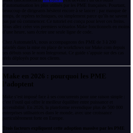
d’automatisation les plus utilisés par les PME françaises. Pourtant,
beaucoup de dirigeants hésitent encore à se lancer : par manque de
temps, de repères techniques, ou simplement parce qu’ils ne savent
pas par où commencer. Ce tutoriel est conçu pour lever ces freins.
Vous allez créer vos premiers scénarios Make fonctionnels en moins
d’une heure, sans écrire une seule ligne de code.
Chez AutomateIA, nous accompagnons des PME de 3 à 200
salariés dans la mise en place de workflows sur Make.com depuis
ses débuts sous le nom Integromat. Ce guide s’appuie sur des cas
réels déployés pour nos clients.
Make en 2026 : pourquoi les PME
l’adoptent
Make s’est imposé face à ses concurrents pour une raison simple :
c’est l’outil qui offre le meilleur équilibre entre puissance et
accessibilité. En 2026, la plateforme revendique plus de 500 000
entreprises utilisatrices dans le monde, avec une croissance
particulièrement forte en Europe.
Trois facteurs expliquent cette adoption massive par les PME