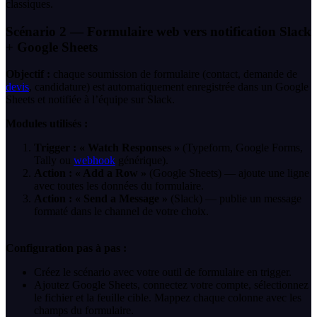
classiques.
Scénario 2 — Formulaire web vers notification Slack
+ Google Sheets
Objectif :
chaque soumission de formulaire (contact, demande de
devis
, candidature) est automatiquement enregistrée dans un Google
Sheets et notifiée à l’équipe sur Slack.
Modules utilisés :
Trigger : « Watch Responses »
(Typeform, Google Forms,
Tally ou
webhook
générique).
Action : « Add a Row »
(Google Sheets) — ajoute une ligne
avec toutes les données du formulaire.
Action : « Send a Message »
(Slack) — publie un message
formaté dans le channel de votre choix.
Configuration pas à pas :
Créez le scénario avec votre outil de formulaire en trigger.
Ajoutez Google Sheets, connectez votre compte, sélectionnez
le fichier et la feuille cible. Mappez chaque colonne avec les
champs du formulaire.