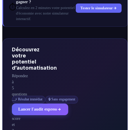
gagner ?
⏱️
Tester le simulateur
Calculez en 2 minutes votre potentiel
d'économie avec notre simulateur
interactif.
Découvrez
votre
potentiel
d'automatisation
Répondez
à
5
questions
⚡ Résultat immédiat
🔒 Sans engagement
—
obtenez
Lancer l'audit express
votre
score
et