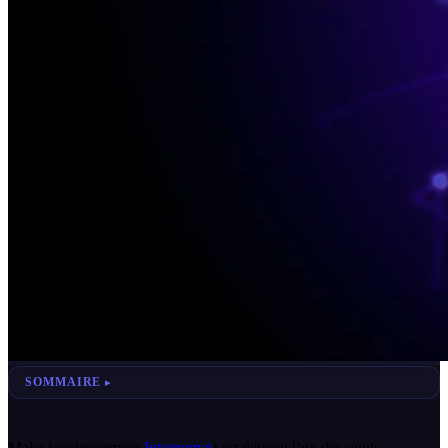
SOMMAIRE
Make (anciennement
Integromat
) est devenu l’un des outils