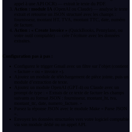
appel à une API OCR) — extrait le texte du PDF.
Action : module IA
(OpenAI ou Claude) — analyse le texte
extrait et retourne un JSON structuré avec les champs :
fournisseur, montant HT, TVA, montant TTC, date, numéro
de facture.
Action : « Create Invoice »
(QuickBooks, Pennylane, ou
votre outil comptable) — crée l’écriture avec les données
extraites.
Configuration pas à pas :
Configurez le trigger Gmail avec un filtre sur l’objet (contient
« facture » ou « invoice »).
Ajoutez un module de téléchargement de pièce jointe, puis un
module d’extraction de texte.
Ajoutez un module OpenAI (GPT-4) ou Claude avec un
prompt de type : « Extrais de ce texte de facture les champs
suivants au format JSON : fournisseur, montant_ht, tva,
montant_ttc, date, numero_facture. »
Parsez la réponse JSON avec le module Make « Parse JSON
».
Envoyez les données structurées vers votre logiciel comptable
via son module dédié ou un appel API.