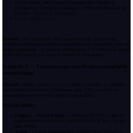
Ajoutez Slack, sélectionnez le channel (ex : #leads ou
#demandes). Formatez le message : « Nouvelle demande de
[Nom] — [Email] — [Message] ».
Testez, validez, activez.
Résultat :
zéro lead perdu, zéro saisie manuelle. L’équipe est
notifiée en temps réel et toutes les données sont centralisées dans un
tableur exploitable. Ce scénario élimine entre 2 et 5 heures de tâches
répétitives par semaine selon le volume de formulaires.
Scénario 3 — Facture reçue vers écriture comptable
automatique
Objectif :
chaque facture reçue par email est extraite, ses données
sont structurées (montant, fournisseur, date, TVA) et envoyées
automatiquement vers votre outil de comptabilité.
Modules utilisés :
Trigger : « Watch Emails »
(Gmail ou IMAP) — filtre les
emails contenant une pièce jointe PDF avec le mot « facture »
dans l’objet.
Action : « Parse Attachment »
(module Make intégré ou