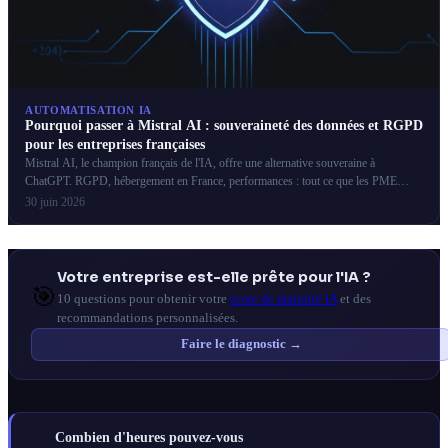
AUTOMATISATION IA
Pourquoi passer à Mistral AI : souveraineté des données et RGPD
pour les entreprises françaises
Mistral AI, le champion français de l'IA, offre une alternative souveraine à
ChatGPT. RGPD, hébergement en France, performances : tout ce que les PME
françaises doivent savoir.
30 juin 2026
Votre entreprise est-elle prête pour l'IA ?
🎯
10 questions pour obtenir votre
score de maturité IA
et des
recommandations personnalisées.
Faire le diagnostic →
Combien d'heures pouvez-vous