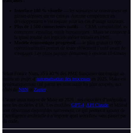
françaises :
Interface 100 % visuelle
— les scénarios se construisent en
glisser-déposer sur un canvas. Aucune compétence en
développement n’est requise pour les cas d’usage courants.
Plus de 1 500 connecteurs natifs
— CRM, comptabilité, e-
commerce, emailing, outils bureautiques : Make se connecte à
la quasi-totalité des logiciels métier utilisés en PME.
Modèle économique progressif
— le plan gratuit (1 000
opérations/mois) permet de tester réellement l’outil avant de
s’engager. Les plans payants démarrent à environ 10 €/mois.
Selon France Num, 35 à 40 % des PME françaises ont engagé au
moins un projet d’
automatisation des processus
en 2025. Make est
systématiquement cité parmi les trois outils les plus adoptés, aux
côtés de
N8N
et
Zapier
.
L’autre atout majeur de Make en 2026 : ses capacités d’intégration
avec les modèles d’IA. Les modules
GPT-4
,
API Claude
et Mistral
sont désormais disponibles nativement, ce qui permet d’ajouter de
l’intelligence artificielle à n’importe quel workflow sans passer par
du code.