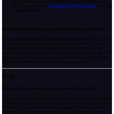
de Make devient coûteux comparé au modèle forfaitaire de
N8N. Consultez notre
comparatif N8N Make
Zapier
pour une
analyse détaillée.
Make vs N8N vs Zapier : quelle place pour Make ?
Make se positionne entre Zapier (plus simple mais plus cher) et N8N
(plus technique mais plus économique à volume élevé). Pour une
PME qui veut de la puissance sans complexité technique, Make
reste le choix le plus équilibré en 2026. Pour les entreprises qui ont
des contraintes fortes de souveraineté des données ou des volumes
très élevés, N8N en self-hosted peut être plus pertinent.
FAQ
Make est-il vraiment gratuit pour démarrer ?
Oui, le plan Free est sans engagement et sans carte bancaire. Il inclut
1 000 opérations par mois et 2 scénarios actifs. C’est suffisant pour
tester les 3 scénarios de ce tutoriel. La seule limite : les scénarios
s’exécutent avec un intervalle minimum de 15 minutes (contre 1