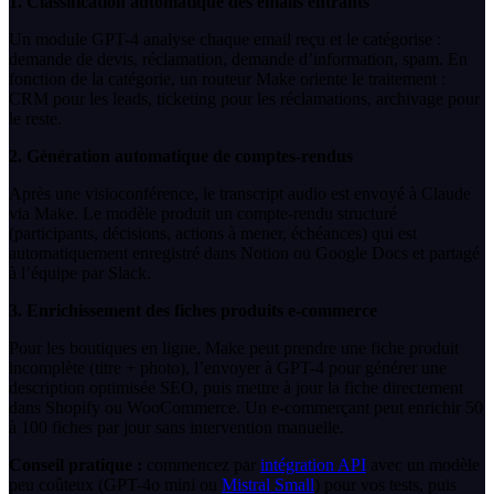
1. Classification automatique des emails entrants
Un module GPT-4 analyse chaque email reçu et le catégorise :
demande de devis, réclamation, demande d’information, spam. En
fonction de la catégorie, un routeur Make oriente le traitement :
CRM pour les leads, ticketing pour les réclamations, archivage pour
le reste.
2. Génération automatique de comptes-rendus
Après une visioconférence, le transcript audio est envoyé à Claude
via Make. Le modèle produit un compte-rendu structuré
(participants, décisions, actions à mener, échéances) qui est
automatiquement enregistré dans Notion ou Google Docs et partagé
à l’équipe par Slack.
3. Enrichissement des fiches produits e-commerce
Pour les boutiques en ligne, Make peut prendre une fiche produit
incomplète (titre + photo), l’envoyer à GPT-4 pour générer une
description optimisée SEO, puis mettre à jour la fiche directement
dans Shopify ou WooCommerce. Un e-commerçant peut enrichir 50
à 100 fiches par jour sans intervention manuelle.
Conseil pratique :
commencez par
intégration API
avec un modèle
peu coûteux (GPT-4o mini ou
Mistral Small
) pour vos tests, puis