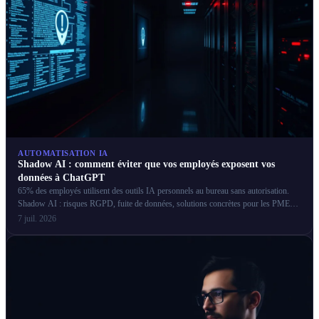
AUTOMATISATION IA
Shadow AI : comment éviter que vos employés exposent vos
données à ChatGPT
65% des employés utilisent des outils IA personnels au bureau sans autorisation.
Shadow AI : risques RGPD, fuite de données, solutions concrètes pour les PME
françaises.
7 juil. 2026