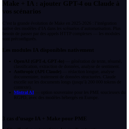
Make + IA : ajouter GPT-4 ou Claude à
vos scénarios
C’est la grande évolution de Make en 2025-2026 : l’intégration
native des modèles d’IA dans les scénarios d’automatisation. Plus
besoin de passer par des appels HTTP complexes — les modules
sont préconfigurés.
Les modules IA disponibles nativement
OpenAI (GPT-4, GPT-4o)
— génération de texte, résumé,
classification, extraction de données, analyse de sentiment.
Anthropic (API Claude)
— rédaction longue, analyse
documentaire, traitement de données structurées. Claude
excelle sur les documents longs (jusqu’à 200 000 tokens de
contexte).
Mistral AI
— option souveraine pour les PME soucieuses du
RGPD, avec des modèles hébergés en Europe.
3 cas d’usage IA + Make pour PME