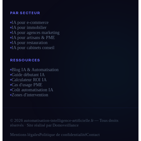
PAR SECTEUR
IA pour e-commerce
IA pour immobilier
IA pour agences marketing
IA pour artisans & PME
IA pour restauration
IA pour cabinets conseil
RESSOURCES
Blog IA & Automatisation
Guide débutant IA
Calculateur ROI IA
Cas d'usage PME
Coût automatisation IA
Zones d'intervention
© 2026 automatisation-intelligence-artificielle.fr — Tous droits
réservés · Site réalisé par
Domoveillance
Mentions légales
Politique de confidentialité
Contact