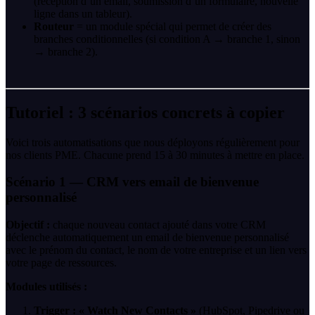
(réception d’un email, soumission d’un formulaire, nouvelle
ligne dans un tableur).
Routeur
= un module spécial qui permet de créer des
branches conditionnelles (si condition A → branche 1, sinon
→ branche 2).
Tutoriel : 3 scénarios concrets à copier
Voici trois automatisations que nous déployons régulièrement pour
nos clients PME. Chacune prend 15 à 30 minutes à mettre en place.
Scénario 1 — CRM vers email de bienvenue
personnalisé
Objectif :
chaque nouveau contact ajouté dans votre CRM
déclenche automatiquement un email de bienvenue personnalisé
avec le prénom du contact, le nom de votre entreprise et un lien vers
votre page de ressources.
Modules utilisés :
Trigger : « Watch New Contacts »
(HubSpot, Pipedrive ou