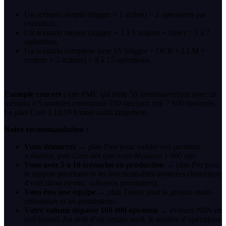
Un scénario simple (trigger + 1 action) = 2 opérations par
exécution.
Un scénario moyen (trigger + 3 à 5 actions + filtre) = 5 à 7
opérations.
Un scénario complexe avec IA (trigger + OCR + LLM +
routeur + 2 actions) = 8 à 15 opérations.
Exemple concret :
une PME qui traite 50 formulaires/jour avec un
scénario à 5 modules consomme 250 ops/jour, soit 7 500 ops/mois.
Le plan Core à 10,59 €/mois suffit largement.
Notre recommandation :
Vous démarrez
→ plan Free pour valider vos premiers
scénarios, puis Core dès que vous dépassez 1 000 ops.
Vous avez 5 à 10 scénarios en production
→ plan Pro pour
le support prioritaire et les fonctionnalités avancées (historique
d’exécution étendu, scénarios prioritaires).
Vous êtes une équipe
→ plan Teams pour la gestion multi-
utilisateurs et les permissions.
Votre volume dépasse 100 000 ops/mois
→ évaluez N8N en
self-hosted. Au-delà d’un certain seuil, le modèle d’opérations