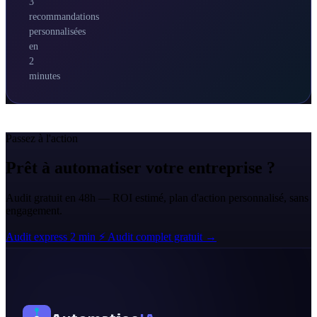
3
recommandations
personnalisées
en
2
minutes
Passez à l'action
Prêt à automatiser votre entreprise ?
Audit gratuit en 48h — ROI estimé, plan d'action personnalisé, sans
engagement.
Audit express 2 min ⚡
Audit complet gratuit →