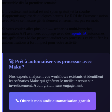
mesurable dès la première semaine.
L’investissement initial est nul (plan gratuit) et la courbe
d’apprentissage est de quelques heures. Le ROI de l’automatisation
avec Make se mesure généralement en semaines, pas en mois.
Si vous voulez aller plus loin — scénarios multi-branches,
intégration API avancée, couplage avec des
agents IA
autonomes —
nos spécialistes Make peuvent auditer vos processus et identifier les
automatisations à fort impact pour votre activité.
🚀 Prêt à automatiser vos processus avec
Make ?
Nos experts analysent vos workflows existants et identifient
les scénarios Make qui génèrent le meilleur retour sur
investissement. Audit gratuit, sans engagement.
🔧
Obtenir mon audit automatisation gratuit