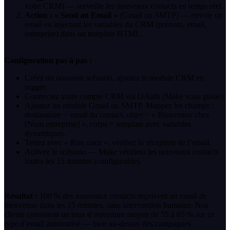
votre CRM) — surveille les nouveaux contacts en temps réel.
Action : « Send an Email »
(Gmail ou SMTP) — envoie un
email en injectant les variables du CRM (prénom, email,
entreprise) dans un template HTML.
Configuration pas à pas :
Créez un nouveau scénario, ajoutez le module CRM en
trigger.
Connectez votre compte CRM via OAuth (Make vous guide).
Ajoutez un module Gmail ou SMTP. Mappez les champs :
destinataire = email du contact, objet = « Bienvenue chez
[Nom entreprise] », corps = template avec variables
dynamiques.
Testez avec « Run once », vérifiez la réception de l’email.
Activez le scénario — Make vérifiera les nouveaux contacts
toutes les 15 minutes (configurable).
Résultat :
100 % des nouveaux contacts reçoivent un email de
bienvenue dans les 15 minutes, sans intervention humaine. Nos
clients constatent un taux d’ouverture moyen de 55 à 65 % sur ce
type d’email automatisé — bien au-dessus des campagnes