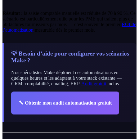
Résultat :
la saisie comptable manuelle est réduite de 70 à 90 %. Ce
scénario est particulièrement utile pour les PME qui traitent plus de
50 factures fournisseurs par mois — c’est souvent le premier
ROI de
l’automatisation
mesurable dès le premier mois.
💡 Besoin d’aide pour configurer vos scénarios
Make ?
Nos spécialistes Make déploient ces automatisations en
quelques heures et les adaptent à votre stack existante —
CRM, comptabilité, emailing, ERP.
Audit gratuit
inclus.
🔧
Obtenir mon audit automatisation gratuit