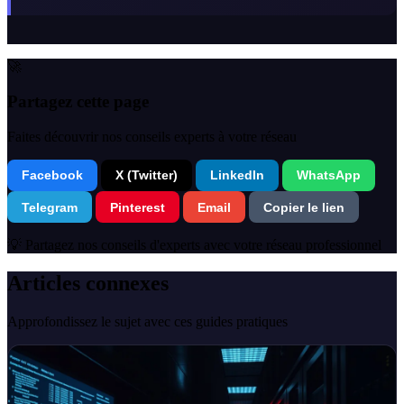
🚀
Partagez cette page
Faites découvrir nos conseils experts à votre réseau
Facebook
X (Twitter)
LinkedIn
WhatsApp
Telegram
Pinterest
Email
Copier le lien
💡 Partagez nos conseils d'experts avec votre réseau professionnel
Articles connexes
Approfondissez le sujet avec ces guides pratiques