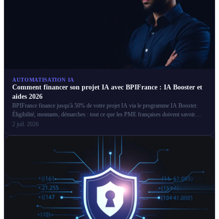
AUTOMATISATION IA
Comment financer son projet IA avec BPIFrance : IA Booster et
aides 2026
BPIFrance finance jusqu'à 50% de votre projet IA via le programme IA Booster.
Éligibilité, montants, démarches : tout ce que les PME françaises doivent savoir
pour obtenir ces aides.
2 juil. 2026