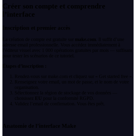
Créer son compte et comprendre
l’interface
Inscription et premier accès
La création de compte est gratuite sur
make.com
. Il suffit d’une
adresse email professionnelle. Vous accédez immédiatement à
l’éditeur visuel avec 1 000 opérations gratuites par mois — suffisant
pour tester les scénarios de ce tutoriel.
Étapes d’inscription :
Rendez-vous sur make.com et cliquez sur « Get started free ».
Renseignez votre email, un mot de passe, et le nom de votre
organisation.
Sélectionnez la région de stockage de vos données —
choisissez
EU
pour la conformité RGPD.
Validez l’email de confirmation. Vous êtes prêt.
Anatomie de l’interface Make