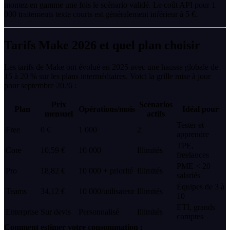
montez en gamme une fois le scénario validé. Le coût API pour 1
000 traitements texte courts est généralement inférieur à 5 €.
Tarifs Make 2026 et quel plan choisir
Les tarifs de Make ont évolué en 2025 avec une hausse globale de
15 à 20 % sur les plans intermédiaires. Voici la grille mise à jour
pour septembre 2026 :
Prix
Scénarios
Plan
Opérations/mois
Idéal pour
mensuel
actifs
Tester et
Free
0 €
1 000
2
apprendre
TPE,
Core
10,59 €
10 000
Illimités
freelances
PME < 20
Pro
18,82 €
10 000 + priorité
Illimités
salariés
Équipes de 3 à
Teams
34,12 €
10 000/utilisateur
Illimités
10
ETI, grands
Enterprise
Sur devis
Personnalisé
Illimités
comptes
Comment estimer votre consommation :