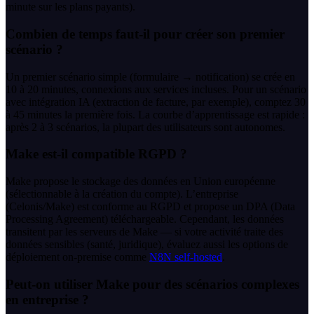
minute sur les plans payants).
Combien de temps faut-il pour créer son premier
scénario ?
Un premier scénario simple (formulaire → notification) se crée en
10 à 20 minutes, connexions aux services incluses. Pour un scénario
avec intégration IA (extraction de facture, par exemple), comptez 30
à 45 minutes la première fois. La courbe d’apprentissage est rapide :
après 2 à 3 scénarios, la plupart des utilisateurs sont autonomes.
Make est-il compatible RGPD ?
Make propose le stockage des données en Union européenne
(sélectionnable à la création du compte). L’entreprise
(Celonis/Make) est conforme au RGPD et propose un DPA (Data
Processing Agreement) téléchargeable. Cependant, les données
transitent par les serveurs de Make — si votre activité traite des
données sensibles (santé, juridique), évaluez aussi les options de
déploiement on-premise comme
N8N self-hosted
.
Peut-on utiliser Make pour des scénarios complexes
en entreprise ?