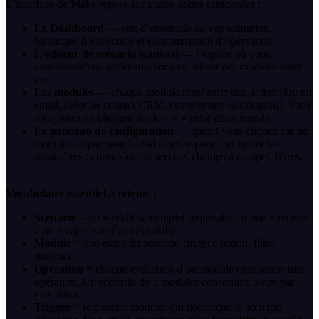
L’interface de Make repose sur quatre zones principales :
Le Dashboard
— vue d’ensemble de vos scénarios,
historique d’exécution et consommation d’opérations.
L’éditeur de scénario (canvas)
— l’espace où vous
construisez vos automatisations en reliant des modules entre
eux.
Les modules
— chaque module représente une action (lire un
email, créer un contact CRM, envoyer une notification). Vous
les ajoutez en cliquant sur le « + » entre deux nœuds.
Le panneau de configuration
— quand vous cliquez sur un
module, un panneau latéral s’ouvre pour configurer les
paramètres : connexion au service, champs à mapper, filtres.
Vocabulaire essentiel à retenir :
Scénario
= un workflow complet (équivalent d’une « recette
» ou « zap » sur d’autres outils).
Module
= une étape du scénario (trigger, action, filtre,
routeur).
Opération
= chaque exécution d’un module consomme une
opération. Un scénario de 5 modules consomme 5 ops par
exécution.
Trigger
= le premier module, qui déclenche le scénario