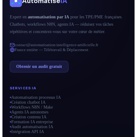
Automatise
IA
Expert en
automatisation par IA
pour les TPE/PME françaises.
Chatbots, workflows N8N, agents IA — réduisez vos tâches
répétitives et concentrez-vous sur votre cœur de métier.
contact@automatisation-intelligence-artificielle.fr
France entière — Télétravail & Déplacement
Obtenir un audit gratuit
SERVICES IA
Automatisation processus IA
Création chatbot IA
Workflows N8N / Make
Agents IA autonomes
Création contenu IA
Formation IA entreprise
Audit automatisation IA
Intégration API IA