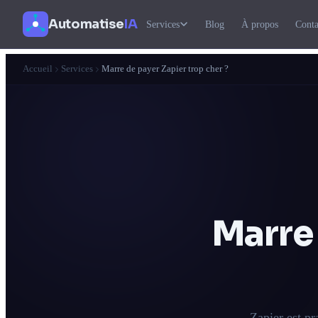
Automatise
IA
Services
Blog
À propos
Conta
Accueil
Services
Marre de payer Zapier trop cher ?
Marre
Zapier est p