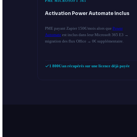
PME MICROSOFT 365
Activation Power Automate inclus
PME payant Zapier 150€/mois alors que
Power
Automate
est inclus dans leur Microsoft 365 E3 →
migration des flux Office → 0€ supplémentaire.
1 800€/an récupérés sur une licence déjà payée