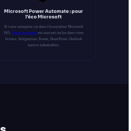
Microsoft Power Automate : pour
l'éco Microsoft
Si votre entreprise est dans l'écosystème Microsoft
365,
Power Automate
est souvent inclus dans votre
licence. Intégrations Teams, SharePoint, Outlook
natives imbattables.
s