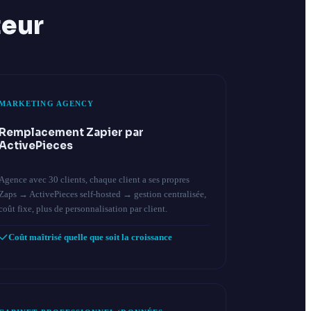
teur
MARKETING AGENCY
Remplacement Zapier par
ActivePieces
Agence avec 30 clients, chaque client a ses propres
Zaps → ActivePieces self-hosted → gestion centralisée,
coût fixe, plus de personnalisation par client.
Coût maîtrisé quelle que soit la croissance