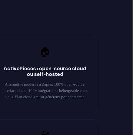
🏠
ActivePieces : open-source cloud
ou self-hosted
Alternative moderne à Zapier, 100% open-source.
Interface claire, 100+ intégrations, hébergeable chez
vous. Plan cloud gratuit généreux pour démarrer.
🧩