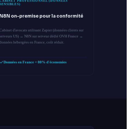
CABINET PROFESSIONNEL (DONNÉES
SENSIBLES)
N8N on-premise pour la conformité
Cabinet d'avocats utilisant Zapier (données clients sur
serveurs US) → N8N sur serveur dédié OVH France →
données hébergées en France, coût réduit.
Données en France + 80% d'économies