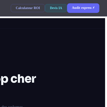
Audit express ⚡
Calculateur ROI
Devis IA
op cher
c des volumes