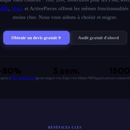
N8N
,
Make
et ActivePieces offrent les mêmes fonctionnalités
moins cher. Nous vous aidons à choisir et migrer.
Obtenir un devis gratuit
Audit gratuit d'abord
−80%
3 sem.
1500
apier (
N8N self-hosted
)
pour migrer vos Zaps vers Make/N8N
applications connect
BÉNÉFICES CLÉS