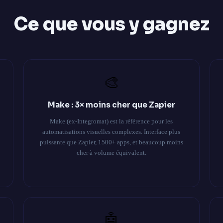
Ce que vous y gagnez
🎨
Make : 3× moins cher que Zapier
Make (ex-Integromat) est la référence pour les
automatisations visuelles complexes. Interface plus
puissante que Zapier, 1500+ apps, et beaucoup moins
cher à volume équivalent.
🤖