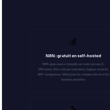
💰
N8N : gratuit en self-hosted
N8N open-source s'installe sur votre serveur (5-
20€/mois). Zéro coût par exécution, logique avancée,
400+ intégrations. Idéal pour les volumes élevés et les
données sensibles.
🔧