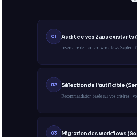
01
Audit de vos Zaps existants 
Inventaire de tous vos workflows Zapier : fr
02
Sélection de l'outil cible (Se
Recommandation basée sur vos critères : vo
03
Migration des workflows (Se