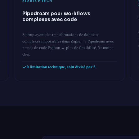
STARTUP TECH
Pipedream pour workflows
complexes avec code
Startup ayant des transformations de données
complexes impossibles dans Zapier → Pipedream avec
nœuds de code Python → plus de flexibilité, 5× moins
cher.
0 limitation technique, coût divisé par 5