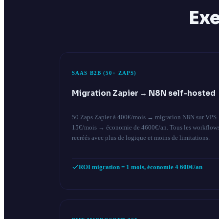
Exe
SAAS B2B (50+ ZAPS)
Migration Zapier → N8N self-hosted
50 Zaps Zapier à 400€/mois → migration N8N sur VPS
15€/mois → économie de 4600€/an. Tous les workflow
recréés avec plus de logique et moins de limitations.
ROI migration = 1 mois, économie 4 600€/an