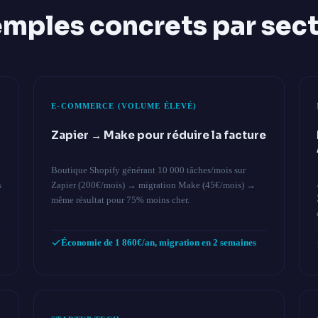
mples concrets par sec
E-COMMERCE (VOLUME ÉLEVÉ)
Zapier → Make pour réduire la facture
Boutique Shopify générant 10 000 tâches/mois sur
s
Zapier (200€/mois) → migration Make (45€/mois) →
même résultat pour 75% moins cher.
Économie de 1 860€/an, migration en 2 semaines