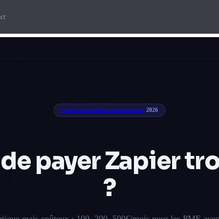
ct
Comparatif outils automatisation
2026
 de payer Zapier
tr
?
ratique mais coûteux : 100, 200, 500€/mois pour les PME ave