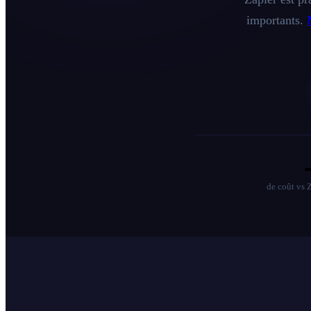
importants.
de coût vs Z