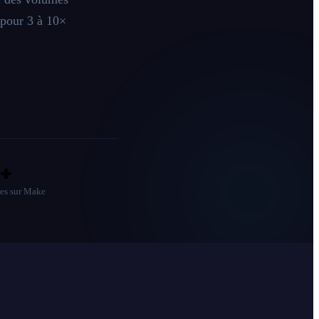
 pour 3 à 10×
+
ées sur Make