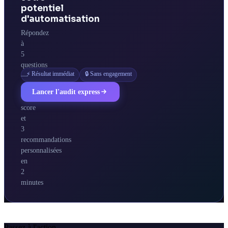
potentiel
d'automatisation
Répondez
à
5
questions
⚡ Résultat immédiat
🔒 Sans engagement
—
obtenez
Lancer l'audit express
votre
score
et
3
recommandations
personnalisées
en
2
minutes
Passez à l'action