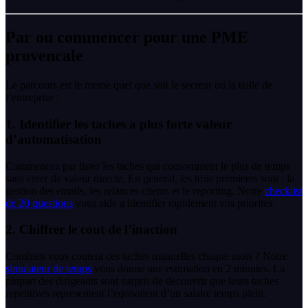
Par ou commencer pour une PME
provencale
Le parcours est le meme quel que soit le secteur ou la taille de
l’entreprise :
1. Identifier les taches a plus forte valeur
d’automatisation
Commencez par lister les taches qui consomment le plus de temps
sans creer de valeur directe. En general, les trois premieres sont : la
gestion des emails, les relances clients et le reporting. Notre
checklist
de 20 questions
vous aide a identifier rapidement vos priorites.
2. Chiffrer le cout de l’inaction
Combien vous coutent ces taches manuelles chaque mois ? Notre
simulateur de temps
vous donne une estimation en 2 minutes. La
plupart des dirigeants sont surpris de decouvrir que leurs taches
repetitives representent l’equivalent d’un salaire temps plein.