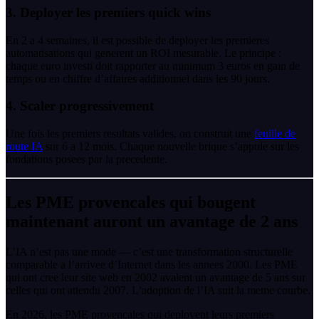
3. Deployer les premiers quick wins
En 2 a 4 semaines, il est possible de deployer les premieres
automatisations qui generent un ROI mesurable. Le principe :
chaque euro investi doit rapporter au minimum 3 euros en gain de
temps ou en chiffre d’affaires additionnel dans les 90 jours.
4. Scaler progressivement
Une fois les premiers resultats valides, on construit une
feuille de
route IA
sur 6 a 12 mois. Chaque nouvelle brique s’appuie sur les
fondations posees par la precedente.
Les PME provencales qui bougent
maintenant auront un avantage de 2 ans
L’IA n’est pas une mode — c’est une transformation structurelle
comparable a l’arrivee d’Internet dans les annees 2000. Les PME
qui ont cree leur site web en 2002 avaient un avantage de 5 ans sur
celles qui ont attendu 2007. L’adoption de l’IA suit la meme courbe.
En 2026, les PME provencales qui deployent leurs premiers