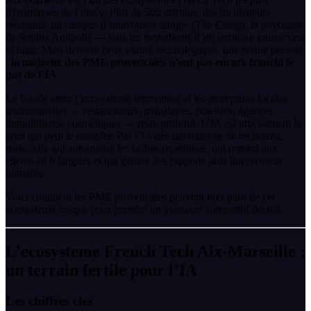
dynamiques de France. Plus de 500 startups, des incubateurs
reconnus, un campus d’innovation unique (The Camp), la proximite
de Sophia Antipolis — tous les ingredients d’un territoire tourne vers
le futur. Mais derriere cette vitrine technologique, une realite persiste
:
la majorite des PME provencales n’ont pas encore franchi le
pas de l’IA
.
Le fossile entre l’ecosysteme innovation et les entreprises locales
traditionnelles — restaurateurs, transitaires, hoteliers, agences
immobilieres, cosmetiques — reste profond. L’IA est precisement le
pont qui peut le combler. Pas l’IA des laboratoires de recherche,
mais celle qui automatise les taches repetitives, qui repond aux
clients en 6 langues et qui genere des rapports sans intervention
humaine.
Voici comment les PME provencales peuvent tirer parti de cet
ecosysteme unique pour prendre un avantage competitif decisif.
L’ecosysteme French Tech Aix-Marseille :
un terrain fertile pour l’IA
Les chiffres cles