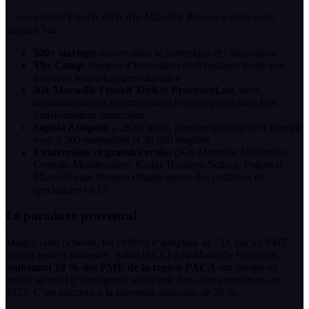
L’ecosysteme French Tech Aix-Marseille Provence represente
aujourd’hui :
500+ startups
actives dans le numerique et l’innovation
The Camp
, campus d’innovation de 9 hectares dedie aux
solutions technologiques durables
Aix-Marseille French Tech
et
ProvenceLab
, deux
accelerateurs qui accompagnent les entreprises dans leur
transformation numerique
Sophia Antipolis
a 2h de route, premier technopole d’Europe
avec 2 500 entreprises et 38 000 emplois
4 universites et grandes ecoles
(Aix-Marseille Universite,
Centrale Mediterranee, Kedge Business School, Polytech
Marseille) qui forment chaque annee des centaines de
specialistes en IA
Le paradoxe provencal
Malgre cette richesse, les chiffres d’adoption de l’IA par les PME
locales restent modestes. Selon la CCI Aix-Marseille Provence,
seulement 18 % des PME de la region PACA
ont integre au
moins un outil d’intelligence artificielle dans leurs operations en
2025. C’est inferieur a la moyenne nationale de 26 %.