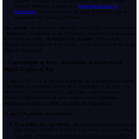
dizaines de lignes de couts par dossier (fret, manutention,
douane, transport, assurance). L’
automatisation de la
facturation
elimine les erreurs de saisie et reduit le delai de
facturation de 5 jours a 24 heures.
Cas concret
: un transitaire marseillais traitant 200 dossiers par mois
a automatise l’extraction de ses documents douaniers et la generation
de ses factures. Gain :
35 heures par semaine
liberees pour
l’equipe administrative de 4 personnes, et une reduction de 90 % des
litiges de facturation.
3. Cosmetique et luxe : tracabilite et conformite
depuis Grasse et Aix
La region PACA est le berceau historique de la parfumerie (Grasse)
et accueille de nombreux acteurs de la cosmetique et du luxe. Ces
entreprises — souvent des PME familiales — font face a des
exigences reglementaires de plus en plus strictes (reglement
cosmetique europeen, CPSR, tracabilite des ingredients).
Ce que l’IA permet concretement
:
Tracabilite des ingredients
: un systeme d’automatisation qui
suit chaque ingredient depuis le fournisseur jusqu’au produit
fini, avec generation automatique des fiches de tracabilite et