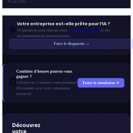
françaises doivent savoir.
30 juin 2026
Votre entreprise est-elle prête pour l'IA ?
🎯
10 questions pour obtenir votre
score de maturité IA
et des
recommandations personnalisées.
Faire le diagnostic →
Combien d'heures pouvez-vous
gagner ?
⏱️
Tester le simulateur
Calculez en 2 minutes votre potentiel
d'économie avec notre simulateur
interactif.
Découvrez
votre