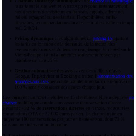
Chatbots concierge multilingues
: un
chatbot IA multilingue
installe sur le site web et WhatsApp repond instantanement
aux questions des visiteurs en francais, anglais, allemand,
italien, espagnol ou neerlandais. Disponibilites, tarifs,
itineraires, recommandations locales — tout est traite en temps
reel, 24h/24.
Pricing dynamique
: les algorithmes de
pricing IA
ajustent
les tarifs en fonction de la demande, de la meteo, des
evenements locaux et du taux de remplissage. Un hotel sur le
Vieux-Port peut ainsi augmenter son revenu moyen par
chambre de 15 a 25 %.
Gestion automatisee des avis
: avec des milliers d’avis
Google, TripAdvisor et Booking a traiter, l’
automatisation des
reponses aux avis
permet de maintenir un taux de reponse de
100 % sans y consacrer des heures chaque jour.
Cas concret
: un hotel 3 etoiles de 45 chambres a Nice a deploye
un
chatbot
multilingue couple a un systeme de reservation directe.
Resultat :
+32 % de reservations directes
en 4 mois, reducant les
commissions OTA de 22 000 euros par an. Le chatbot traite en
moyenne 180 conversations par jour en haute saison, dont 73 %
sans aucune intervention humaine.