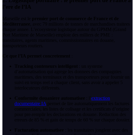
2. Logistique portuaire : le premier port de France a
l’ere de l’IA
Marseille est le
premier port de commerce de France et de
Mediterranee
, avec 79 millions de tonnes de marchandises traitees
chaque annee. L’ecosysteme logistique autour du GPMM (Grand
Port Maritime de Marseille) emploie des milliers de PME :
transitaires, agents maritimes, commissionnaires en douane,
transporteurs routiers.
Ce que l’IA permet concretement
:
Tracking conteneurs intelligent
: un systeme
d’automatisation qui agrege les donnees des compagnies
maritimes, des terminaux et des transporteurs pour fournir un
suivi en temps reel a chaque client, sans avoir a appeler 5
interlocuteurs differents.
Conformite douaniere automatisee
: l’
extraction
documentaire IA
permet de lire automatiquement les factures
commerciales, les listes de colisage et les certificats d’origine
pour pre-remplir les declarations en douane. Reduction des
erreurs de 85 % et gain de temps de 60 % sur chaque dossier.
Facturation automatisee
: les transitaires jonglent avec des