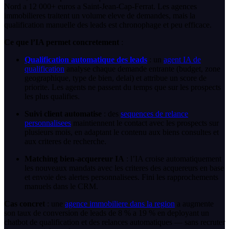
Nord a 12 000+ euros a Saint-Jean-Cap-Ferrat. Les agences
immobilieres traitent un volume eleve de demandes, mais la
qualification manuelle des leads est chronophage et peu efficace.
Ce que l’IA permet concretement
:
Qualification automatique des leads
: un
agent IA de
qualification
analyse chaque demande entrante (budget, zone
geographique, type de bien, delai) et attribue un score de
priorite. Les agents ne passent du temps que sur les prospects
les plus qualifies.
Suivi client automatise
: des
sequences de relance
personnalisees
maintiennent le contact avec les prospects sur
plusieurs mois, en adaptant le contenu aux biens consultes et
aux criteres de recherche.
Matching bien-acquereur IA
: l’IA croise automatiquement
les nouveaux mandats avec les criteres des acquereurs en base
et envoie des alertes personnalisees. Fini les rapprochements
manuels dans le CRM.
Cas concret
: une
agence immobiliere dans la region
a augmente
son taux de conversion de leads de 8 % a 19 % en deployant un
chatbot de qualification et des relances automatiques — sans recruter