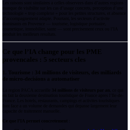
Les raisons sont similaires a celles observees dans d’autres regions :
manque de visibilite sur les cas d’usage concrets, perception d’une
technologie « trop complexe » pour les petites structures, et absence
d’accompagnement adapte. Pourtant, les secteurs d’activite
dominants en Provence — tourisme, logistique portuaire,
cosmetique, immobilier, sante — sont precisement ceux ou l’IA
produit les meilleurs resultats.
Ce que l’IA change pour les PME
provencales : 5 secteurs cles
1. Tourisme : 34 millions de visiteurs, des milliards
de micro-decisions a automatiser
La region PACA accueille
34 millions de visiteurs par an
, ce qui
en fait la deuxieme destination touristique de France apres l’Ile-de-
France. Les hotels, restaurants, campings et activites touristiques
font face a un volume de demandes qui depasse largement leur
capacite de traitement manuelle.
Ce que l’IA permet concretement
: