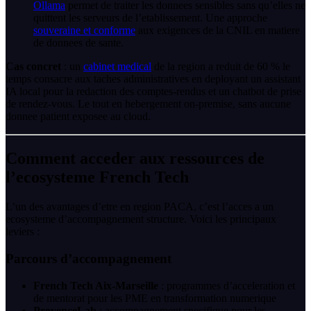
Ollama
permet de traiter les donnees sensibles sans qu’elles ne
quittent les serveurs de l’etablissement. Une approche
souveraine et conforme
aux exigences de la CNIL en matiere
de donnees de sante.
Cas concret
: un
cabinet medical
de la region a reduit de 60 % le
temps consacre aux taches administratives en deployant un assistant
IA local pour la redaction des comptes-rendus et un chatbot de prise
de rendez-vous. Le tout en hebergement on-premise, sans aucune
donnee patient exposee au cloud.
Comment acceder aux ressources de
l’ecosysteme French Tech
L’un des avantages d’etre en region PACA, c’est l’acces a un
ecosysteme d’accompagnement structure. Voici les principaux
leviers :
Parcours d’accompagnement
French Tech Aix-Marseille
: programmes d’acceleration et
de mentorat pour les PME en transformation numerique
ProvenceLab
: accompagnement specifique pour les