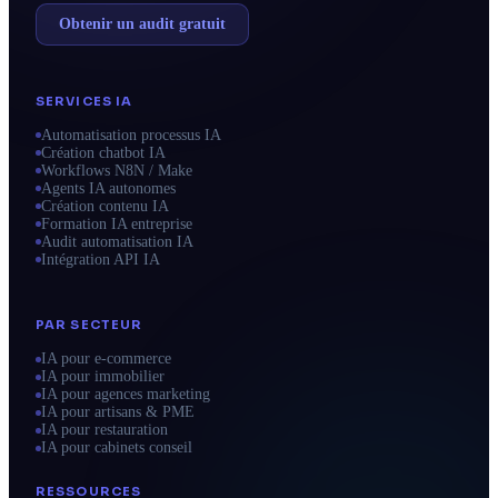
Obtenir un audit gratuit
SERVICES IA
Automatisation processus IA
Création chatbot IA
Workflows N8N / Make
Agents IA autonomes
Création contenu IA
Formation IA entreprise
Audit automatisation IA
Intégration API IA
PAR SECTEUR
IA pour e-commerce
IA pour immobilier
IA pour agences marketing
IA pour artisans & PME
IA pour restauration
IA pour cabinets conseil
RESSOURCES