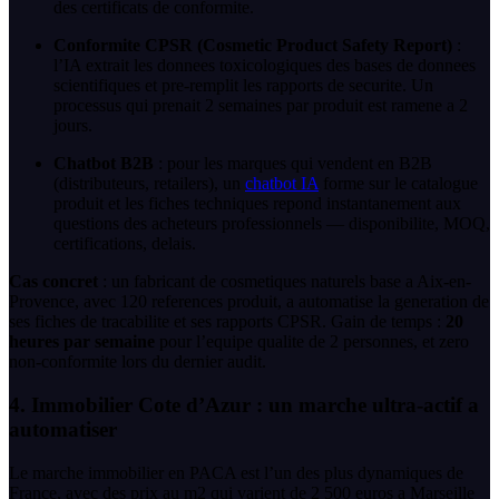
des certificats de conformite.
Conformite CPSR (Cosmetic Product Safety Report)
:
l’IA extrait les donnees toxicologiques des bases de donnees
scientifiques et pre-remplit les rapports de securite. Un
processus qui prenait 2 semaines par produit est ramene a 2
jours.
Chatbot B2B
: pour les marques qui vendent en B2B
(distributeurs, retailers), un
chatbot IA
forme sur le catalogue
produit et les fiches techniques repond instantanement aux
questions des acheteurs professionnels — disponibilite, MOQ,
certifications, delais.
Cas concret
: un fabricant de cosmetiques naturels base a Aix-en-
Provence, avec 120 references produit, a automatise la generation de
ses fiches de tracabilite et ses rapports CPSR. Gain de temps :
20
heures par semaine
pour l’equipe qualite de 2 personnes, et zero
non-conformite lors du dernier audit.
4. Immobilier Cote d’Azur : un marche ultra-actif a
automatiser
Le marche immobilier en PACA est l’un des plus dynamiques de
France, avec des prix au m2 qui varient de 2 500 euros a Marseille