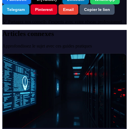
Telegram
Pinterest
Email
Copier le lien
💡 Partagez nos conseils d'experts avec votre réseau professionnel
Articles connexes
Approfondissez le sujet avec ces guides pratiques