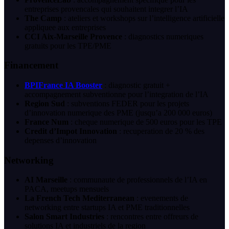
entreprises provencales qui souhaitent integrer l’IA
The Camp
: ateliers et workshops sur l’intelligence artificielle
appliquee aux entreprises
CCI Aix-Marseille Provence
: diagnostics numeriques
gratuits pour les TPE/PME
Financement
BPIFrance IA Booster
: diagnostic gratuit +
accompagnement subventionne pour l’integration de l’IA
Region Sud
: subventions FEDER pour les projets
d’innovation numerique des PME (jusqu’a 200 000 euros)
France Num
: cheque numerique de 500 euros pour les TPE
Credit d’Impot Innovation
: recuperation de 20 % des
depenses d’innovation
Networking
AI Marseille
: communaute de professionnels de l’IA en
PACA, meetups mensuels
La French Tech Mediterranean
: evenements de
networking entre startups IA et PME traditionnelles
Salon Smart Industries
: rencontres entre offreurs de
solutions IA et industriels de la region