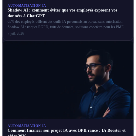
AUTOMATISATION IA
Shadow AI : comment éviter que vos employés exposent vos
données à ChatGPT
65% des employés utilisent des outils IA personnels au bureau sans autorisation.
Shadow AI : risques RGPD, fuite de données, solutions concrètes pour les PME
françaises.
7 juil. 2026
AUTOMATISATION IA
Comment financer son projet IA avec BPIFrance : IA Booster et