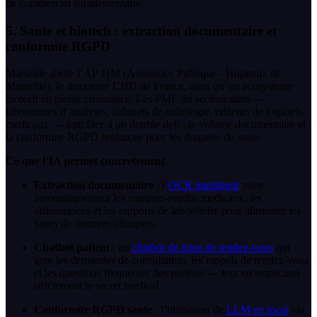
de commercial supplementaire.
5. Sante et biotech : extraction documentaire et
conformite RGPD
Marseille abrite l’AP-HM (Assistance Publique - Hopitaux de
Marseille), le deuxieme CHU de France, ainsi qu’un ecosysteme
biotech en pleine croissance. Les PME du secteur sante —
laboratoires d’analyses, cabinets de radiologie, editeurs de logiciels
medicaux — font face a un double defi : le volume documentaire et
la conformite RGPD renforcee pour les donnees de sante.
Ce que l’IA permet concretement
:
Extraction documentaire
: l’
OCR intelligent
traite
automatiquement les comptes-rendus medicaux, les
ordonnances et les rapports de laboratoire pour alimenter les
bases de donnees cliniques.
Chatbot patient
: un
chatbot de prise de rendez-vous
qui
gere les demandes de consultation, les rappels de rendez-vous
et les questions frequentes des patients — tout en respectant
strictement le secret medical.
Conformite RGPD sante
: l’utilisation de
LLM en local
via