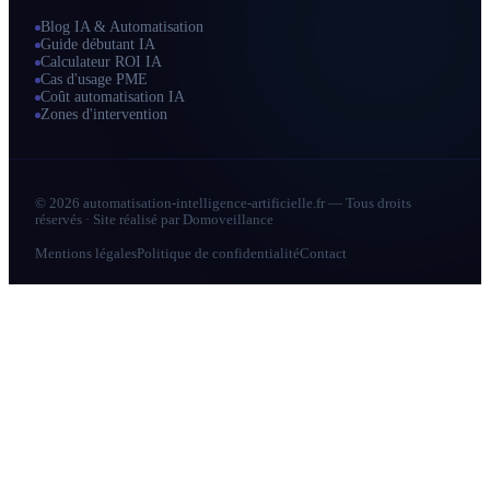
Blog IA & Automatisation
Guide débutant IA
Calculateur ROI IA
Cas d'usage PME
Coût automatisation IA
Zones d'intervention
© 2026 automatisation-intelligence-artificielle.fr — Tous droits
réservés · Site réalisé par
Domoveillance
Mentions légales
Politique de confidentialité
Contact