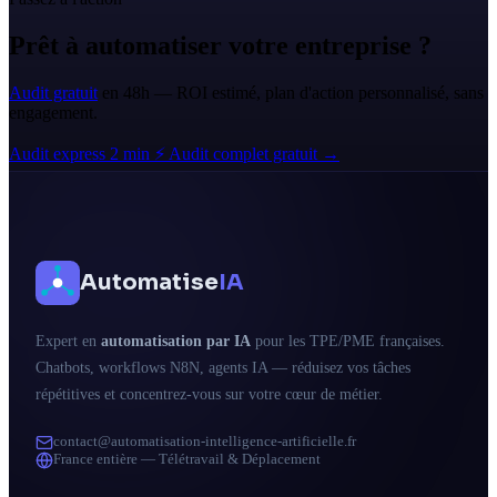
Prêt à automatiser votre entreprise ?
Audit gratuit
en 48h — ROI estimé, plan d'action personnalisé, sans
engagement.
Audit express 2 min ⚡
Audit complet gratuit →
Automatise
IA
Expert en
automatisation par IA
pour les TPE/PME françaises.
Chatbots, workflows N8N, agents IA — réduisez vos tâches
répétitives et concentrez-vous sur votre cœur de métier.
contact@automatisation-intelligence-artificielle.fr
France entière — Télétravail & Déplacement