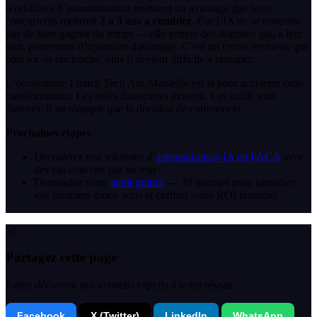
workflows d’automatisation prennent un avantage que leurs
concurrents mettront
2 a 3 ans a combler
. Car l’IA ne se contente
pas de faire gagner du temps — elle genere des donnees qui, a leur
tour, permettent d’optimiser davantage. C’est un cercle vertueux que
plus tot on enclenche, plus il devient difficile a rattraper.
L’ecosysteme French Tech Aix-Marseille est la pour accelerer cette
transformation. Les aides financieres existent. Les outils sont
matures. Il ne manque que la decision de commencer.
Prochaines etapes
:
Decouvrez nos solutions d’
automatisation IA en PACA
avec
des cas concrets par secteur
Demandez votre
audit gratuit
— 30 minutes pour identifier
vos premiers quick wins et chiffrer votre ROI potentiel
🚀
Partagez cette page
Faites découvrir nos conseils experts à votre réseau
Facebook
X (Twitter)
LinkedIn
WhatsApp