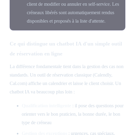
client de modifier ou annuler en self-service. Les
créneaux libérés sont automatiquement rendus
disponibles et proposés à la liste d'attente.
Ce qui distingue un chatbot IA d'un simple outil
de réservation en ligne
La différence fondamentale tient dans la gestion des cas non
standards. Un outil de réservation classique (Calendly,
Cal.com) affiche un calendrier et laisse le client choisir. Un
chatbot IA va beaucoup plus loin :
Qualification intelligente
: il pose des questions pour
orienter vers le bon praticien, la bonne durée, le bon
type de créneau
Gestion des exceptions
: urgences, cas spéciaux,