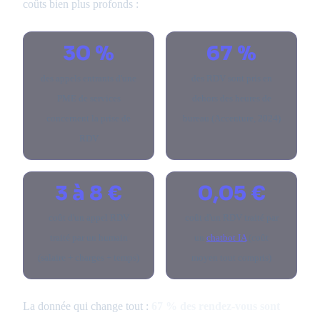
coûts bien plus profonds :
30 %
67 %
des appels entrants d'une
des RDV sont pris en
PME de services
dehors des heures de
concernent la prise de
bureau (Accenture, 2024)
RDV
3 à 8 €
0,05 €
coût d'un appel RDV
coût d'un RDV traité par
traité par un humain
un
chatbot IA
(coût
(salaire + charges + temps)
moyen tout compris)
La donnée qui change tout :
67 % des rendez-vous sont