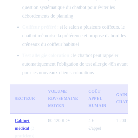
question systématique du chatbot pour éviter les
débordements de planning
Coiffeur préféré
: si le salon a plusieurs coiffeurs, le
chatbot mémorise la préférence et propose d'abord les
créneaux du coiffeur habituel
Test allergie coloration
: le chatbot peut rappeler
automatiquement l'obligation de test allergie 48h avant
pour les nouveaux clients colorations
VOLUME
COÛT
GAIN
SECTEUR
RDV/SEMAINE
APPEL
CHATBOT
MOYEN
HUMAIN
Cabinet
80-120 RDV
4-6
1 200-2 400
médical
(2
€/appel
praticiens)