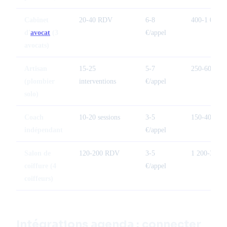
Cabinet
20-40 RDV
6-8
400-1 000 €
d'
avocat
(3
€/appel
avocats)
Artisan
15-25
5-7
250-600 €
(plombier
interventions
€/appel
solo)
Coach
10-20 sessions
3-5
150-400 €
indépendant
€/appel
Salon de
120-200 RDV
3-5
1 200-3 200
coiffure (4
€/appel
coiffeurs)
Intégrations agenda : connecter