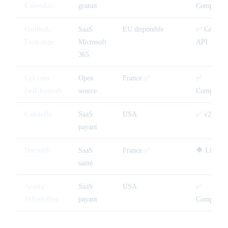
Calendar
gratuit
Complète
Outlook /
SaaS
EU disponible
✅ Graph
Exchange
Microsoft
API
365
Cal.com
Open
France ✅
✅
(self-hosted)
source
Complète
Calendly
SaaS
USA
✅ v2 API
payant
Doctolib
SaaS
France ✅
🔶 Limitée
santé
Acuity
SaaS
USA
✅
Scheduling
payant
Complète