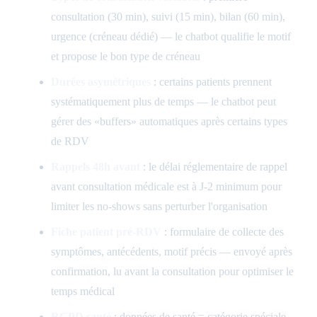
consultation (30 min), suivi (15 min), bilan (60 min),
urgence (créneau dédié) — le chatbot qualifie le motif
et propose le bon type de créneau
Durées asymétriques
: certains patients prennent
systématiquement plus de temps — le chatbot peut
gérer des «buffers» automatiques après certains types
de RDV
Rappels 48h avant
: le délai réglementaire de rappel
avant consultation médicale est à J-2 minimum pour
limiter les no-shows sans perturber l'organisation
Fiche patient pré-RDV
: formulaire de collecte des
symptômes, antécédents, motif précis — envoyé après
confirmation, lu avant la consultation pour optimiser le
temps médical
RGPD santé
: données de santé = catégorie spéciale