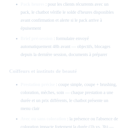
Pack heures
: pour les clients récurrents avec un
pack, le chatbot vérifie le solde d'heures disponibles
avant confirmation et alerte si le pack arrive à
épuisement
Brief pré-session
: formulaire envoyé
automatiquement 48h avant — objectifs, blocages
depuis la dernière session, documents à préparer
Coiffeurs et instituts de beauté
Prestation précise
: coupe simple, coupe + brushing,
coloration, mèches, soin — chaque prestation a une
durée et un prix différents, le chatbot présente un
menu clair
Avec ou sans coloration
: la présence ou l'absence de
coloration impacte fortement la durée (1h vs. 3h) —