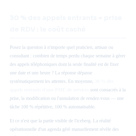
30 % des appels entrants = prise
de RDV : le coût caché
Posez la question à n'importe quel praticien, artisan ou
consultant : combien de temps perdu chaque semaine à gérer
des appels téléphoniques dont la seule finalité est de fixer
une date et une heure ? La réponse dépasse
systématiquement les attentes. En moyenne,
30 % des
appels entrants d'une PME de services
sont consacrés à la
prise, la modification ou l'annulation de rendez-vous — une
tâche 100 % répétitive, 100 % automatisable.
Et ce n'est que la partie visible de l'iceberg. La réalité
opérationnelle d'un agenda géré manuellement révèle des