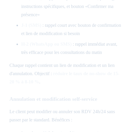
instructions spécifiques, et bouton «Confirmer ma
présence»
J-1 (SMS)
: rappel court avec bouton de confirmation
et lien de modification si besoin
H-2 (WhatsApp ou SMS)
: rappel immédiat avant,
très efficace pour les consultations du matin
Chaque rappel contient un lien de modification et un lien
d'annulation. Objectif :
réduire le taux de no-show de 15-
20 % à 8-10 %
.
Annulation et modification self-service
Le client peut modifier ou annuler son RDV 24h/24 sans
passer par le standard. Bénéfices :