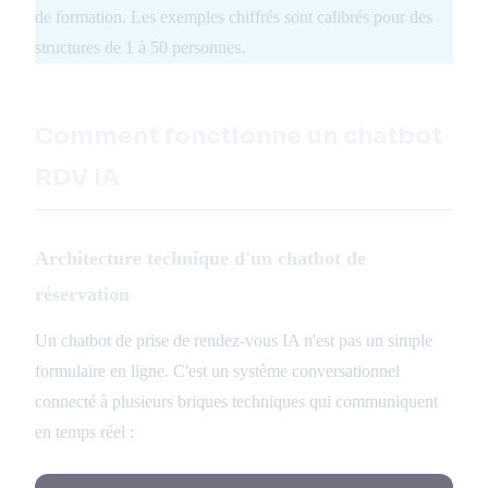
de formation. Les exemples chiffrés sont calibrés pour des
structures de 1 à 50 personnes.
Comment fonctionne un chatbot
RDV IA
Architecture technique d'un chatbot de
réservation
Un chatbot de prise de rendez-vous IA n'est pas un simple
formulaire en ligne. C'est un système conversationnel
connecté à plusieurs briques techniques qui communiquent
en temps réel :