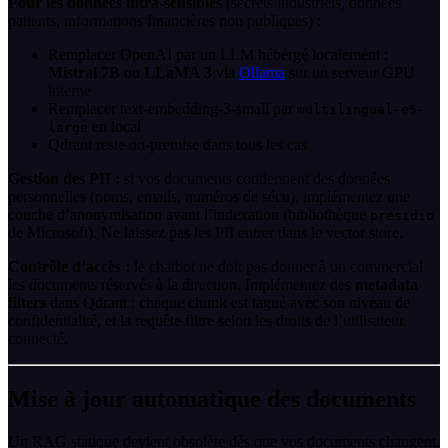
Pour les données ultra-sensibles
(secrets industriels, données
patients, informations financières non publiques) :
Remplacer OpenAI par un LLM hébergé localement :
Mistral 7B
ou
LLaMA 3
via
Ollama
sur un serveur GPU
interne
Remplacer text-embedding-3-small par
multilingual-e5-
en local
large
Qdrant reste on-premise dans tous les cas
Gestion des PII :
si vos documents contiennent des données
personnelles (noms, emails, numéros de sécu), implémentez une
couche d’anonymisation avant l’indexation (bibliothèque
presidio
de Microsoft). Ne laissez pas les PII entrer dans le vector store.
Contrôle d’accès :
le chatbot ne doit pas donner à un commercial
les documents réservés à la direction. Implémentez des
metadata
filters
dans Qdrant : chaque chunk est tagué avec son niveau de
confidentialité, et la requête filtre selon les droits de l’utilisateur
connecté.
Mise à jour automatique des documents
Un RAG statique devient obsolète dès que vos documents changent.