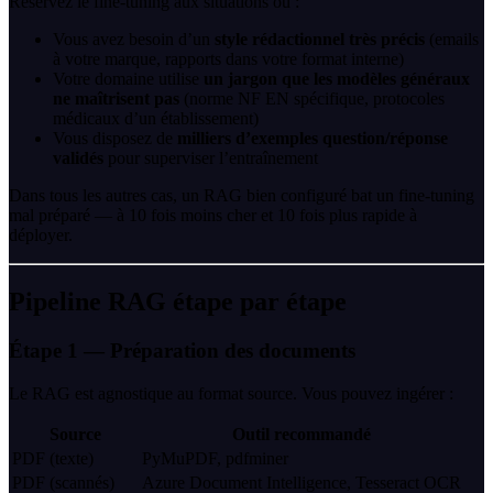
Réservez le fine-tuning aux situations où :
Vous avez besoin d’un
style rédactionnel très précis
(emails
à votre marque, rapports dans votre format interne)
Votre domaine utilise
un jargon que les modèles généraux
ne maîtrisent pas
(norme NF EN spécifique, protocoles
médicaux d’un établissement)
Vous disposez de
milliers d’exemples question/réponse
validés
pour superviser l’entraînement
Dans tous les autres cas, un RAG bien configuré bat un fine-tuning
mal préparé — à 10 fois moins cher et 10 fois plus rapide à
déployer.
Pipeline RAG étape par étape
Étape 1 — Préparation des documents
Le RAG est agnostique au format source. Vous pouvez ingérer :
Source
Outil recommandé
PDF (texte)
PyMuPDF, pdfminer
PDF (scannés)
Azure Document Intelligence, Tesseract OCR