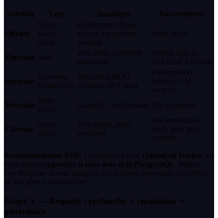
Solution
Type
Avantages
Inconvénients
Open
Performant, filtrage
Qdrant
source /
avancé, on-premise
Setup initial
cloud
possible
Zéro infra, scalabilité
Vendor lock-in,
Pinecone
SaaS
immédiate
coût élevé à volume
Performances
Extension
Intégration BDD
pgvector
limitées >1M
PostgreSQL
existante, SQL natif
vecteurs
Open
Weaviate
GraphQL, multi-modal
Plus complexe
source
Pas production-
Open
Très simple, idéal
Chroma
ready pour gros
source
prototype
volumes
Recommandation PME :
commencez avec
Qdrant en Docker
sur
votre infra ou
pgvector si vous avez déjà PostgreSQL
. Migrez
vers Pinecone si vous atteignez des volumes importants et préférez
ne pas gérer l’infrastructure.
Étape 5 — Requête : recherche + rerankeur +
génération