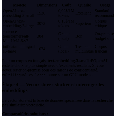
Modèle
Dimensions
Coût
Qualité
Usage
OpenAI text-
0,02$/1M
Standard
1536
Excellent
embedding-3-small
tokens
recommandé
OpenAI text-
0,13$/1M
Corpus
3072
Supérieur
embedding-3-large
tokens
critique
sentence-
Gratuit
On-premise,
transformers/all-
384
Bon
(local)
budget serré
MiniLM-L6-v2
intfloat/multilingual-
Gratuit
Très bon
Corpus
1024
e5-large
(local)
multilingue
français
Pour un corpus en français,
text-embedding-3-small d’OpenAI
reste le choix le plus simple avec d’excellents résultats. Si vous
devez rester on-premise pour des raisons de confidentialité,
tourne sur un GPU modeste.
multilingual-e5-large
Étape 4 — Vector store : stocker et interroger les
embeddings
Le vector store est la base de données spécialisée dans la
recherche
par similarité vectorielle
.
Comparatif des solutions :