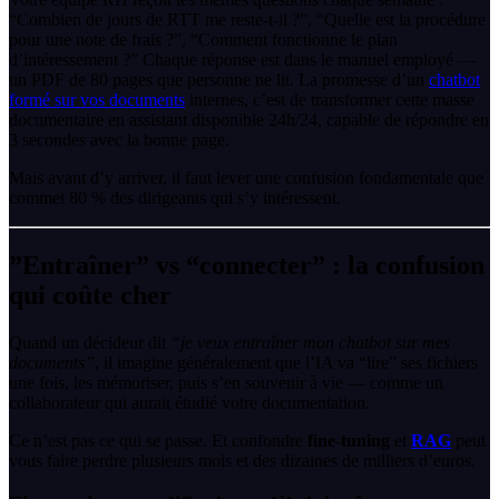
“Combien de jours de RTT me reste-t-il ?”, “Quelle est la procédure
pour une note de frais ?”, “Comment fonctionne le plan
d’intéressement ?” Chaque réponse est dans le manuel employé —
un PDF de 80 pages que personne ne lit. La promesse d’un
chatbot
formé sur vos documents
internes, c’est de transformer cette masse
documentaire en assistant disponible 24h/24, capable de répondre en
3 secondes avec la bonne page.
Mais avant d’y arriver, il faut lever une confusion fondamentale que
commet 80 % des dirigeants qui s’y intéressent.
”Entraîner” vs “connecter” : la confusion
qui coûte cher
Quand un décideur dit
“je veux entraîner mon chatbot sur mes
documents”
, il imagine généralement que l’IA va “lire” ses fichiers
une fois, les mémoriser, puis s’en souvenir à vie — comme un
collaborateur qui aurait étudié votre documentation.
Ce n’est pas ce qui se passe. Et confondre
fine-tuning
et
RAG
peut
vous faire perdre plusieurs mois et des dizaines de milliers d’euros.