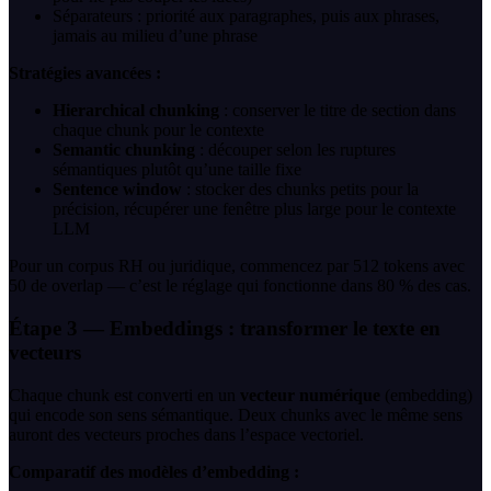
Séparateurs : priorité aux paragraphes, puis aux phrases,
jamais au milieu d’une phrase
Stratégies avancées :
Hierarchical chunking
: conserver le titre de section dans
chaque chunk pour le contexte
Semantic chunking
: découper selon les ruptures
sémantiques plutôt qu’une taille fixe
Sentence window
: stocker des chunks petits pour la
précision, récupérer une fenêtre plus large pour le contexte
LLM
Pour un corpus RH ou juridique, commencez par 512 tokens avec
50 de overlap — c’est le réglage qui fonctionne dans 80 % des cas.
Étape 3 — Embeddings : transformer le texte en
vecteurs
Chaque chunk est converti en un
vecteur numérique
(embedding)
qui encode son sens sémantique. Deux chunks avec le même sens
auront des vecteurs proches dans l’espace vectoriel.
Comparatif des modèles d’embedding :