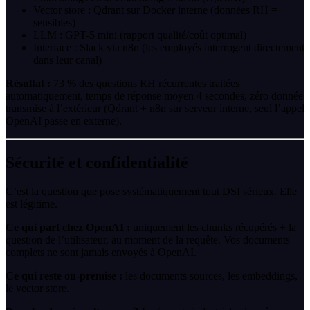
Vector store : Qdrant sur Docker interne (données RH =
sensibles)
LLM : GPT-5 mini (rapport qualité/coût optimal)
Interface : Slack via n8n (les employés interrogent directement
dans leur canal)
Résultat :
73 % des questions RH récurrentes traitées
automatiquement, temps de réponse moyen 4 secondes, zéro donnée
transmise à l’extérieur (Qdrant + n8n sur serveur interne, seul l’appel
OpenAI passe en externe).
Sécurité et confidentialité
C’est la question que pose systématiquement tout DSI sérieux. Elle
est légitime.
Ce qui part chez OpenAI :
uniquement les chunks récupérés + la
question de l’utilisateur, au moment de la requête. Vos documents
complets ne sont jamais envoyés à OpenAI.
Ce qui reste on-premise :
les documents sources, les embeddings,
le vector store.