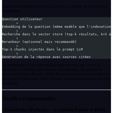
Quand un utilisateur pose une question, le pipeline de récupération
s’enchaîne :
Question utilisateur
       ↓
Embedding de la question (même modèle que l'indexation)
       ↓
Recherche dans le vector store (top-k résultats, k=5 à 
       ↓
Rerankeur (optionnel mais recommandé)
       ↓
Top-3 chunks injectés dans le prompt LLM
       ↓
Génération de la réponse avec sources citées
Le rerankeur
est souvent négligé mais très efficace. Après la
recherche vectorielle (qui retourne 10 candidats), un modèle de
reranking (Cohere Rerank, BGE-Reranker) reclasse les résultats par
pertinence contextuelle réelle. Il réduit significativement les réponses
hors-sujet.
Outils recommandés
LlamaIndex (Python) — le standard pour le RAG