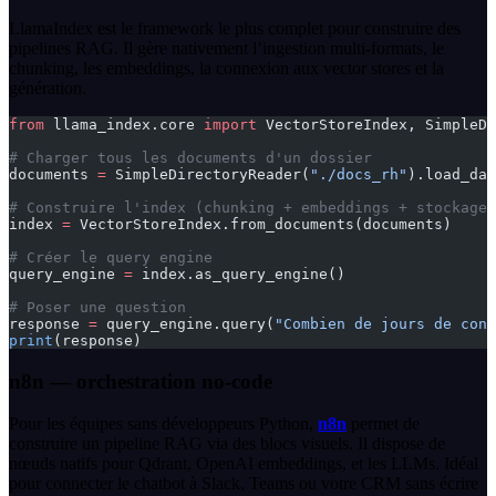
LlamaIndex est le framework le plus complet pour construire des
pipelines RAG. Il gère nativement l’ingestion multi-formats, le
chunking, les embeddings, la connexion aux vector stores et la
génération.
from
 llama_index.core 
import
 VectorStoreIndex, SimpleDi
# Charger tous les documents d'un dossier
documents 
=
 SimpleDirectoryReader(
"./docs_rh"
).load_dat
# Construire l'index (chunking + embeddings + stockage)
index 
=
 VectorStoreIndex.from_documents(documents)
# Créer le query engine
query_engine 
=
 index.as_query_engine()
# Poser une question
response 
=
 query_engine.query(
"Combien de jours de cong
print
(response)
n8n — orchestration no-code
Pour les équipes sans développeurs Python,
n8n
permet de
construire un pipeline RAG via des blocs visuels. Il dispose de
nœuds natifs pour Qdrant, OpenAI embeddings, et les LLMs. Idéal
pour connecter le chatbot à Slack, Teams ou votre CRM sans écrire