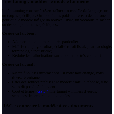
Fine-tuning : modifier le modèle lui-même
Le fine-tuning consiste à
ré-entraîner un modèle de langage
sur
un corpus spécifique. On modifie les poids du réseau de neurones
pour que le modèle intègre un nouveau style, un vocabulaire métier
ou des comportements spécifiques.
Ce que ça fait bien :
Adopter un ton de marque très particulier
Maîtriser un jargon ultraspécialisé (droit fiscal, pharmacologie,
terminologie industrielle)
Réduire les hallucinations sur un domaine très contraint
Ce que ça fait mal :
Mettre à jour les informations : si votre tarif change, vous
devez ré-entraîner
Citer des sources précises : le modèle “sait” la réponse, il ne
vous dit pas d’où elle vient
Coût et temps :
GPT-4
fine-tuning = milliers d’euros,
semaines de préparation de données
RAG : connecter le modèle à vos documents