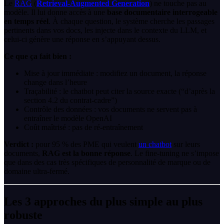
Le
RAG
(
Retrieval-Augmented Generation
) ne touche pas au
modèle. Il lui donne accès à une
base documentaire interrogeable
en temps réel
. À chaque question, le système cherche les passages
pertinents dans vos docs, les injecte dans le contexte du LLM, et
celui-ci génère une réponse en s’appuyant dessus.
Ce que ça fait bien :
Mise à jour immédiate : modifiez un document, la réponse
change dans l’heure
Traçabilité : le chatbot peut citer la source exacte (“d’après la
section 4.2 du contrat-cadre”)
Contrôle des données : vos documents ne servent pas à
entraîner le modèle OpenAI
Coût maîtrisé : pas de ré-entraînement
Verdict :
pour 95 % des PME qui veulent
un chatbot
sur leurs
documents,
RAG est la bonne réponse
. Le fine-tuning ne s’impose
que dans des cas très spécifiques de personnalité de marque ou de
domaine ultra-fermé.
Les 3 approches du plus simple au plus
robuste