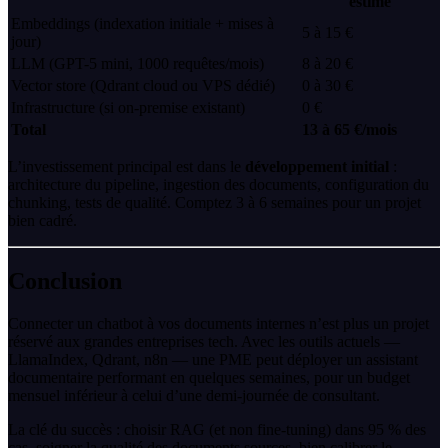
estimé
Embeddings (indexation initiale + mises à
5 à 15 €
jour)
LLM (GPT-5 mini, 1000 requêtes/mois)
8 à 20 €
Vector store (Qdrant cloud ou VPS dédié)
0 à 30 €
Infrastructure (si on-premise existant)
0 €
Total
13 à 65 €/mois
L’investissement principal est dans le
développement initial
:
architecture du pipeline, ingestion des documents, configuration du
chunking, tests de qualité. Comptez 3 à 6 semaines pour un projet
bien cadré.
Conclusion
Connecter un chatbot à vos documents internes n’est plus un projet
réservé aux grandes entreprises tech. Avec les outils actuels —
LlamaIndex, Qdrant, n8n — une PME peut déployer un assistant
documentaire performant en quelques semaines, pour un budget
mensuel inférieur à celui d’une demi-journée de consultant.
La clé du succès : choisir RAG (et non fine-tuning) dans 95 % des
cas, soigner la qualité des documents sources, bien calibrer le