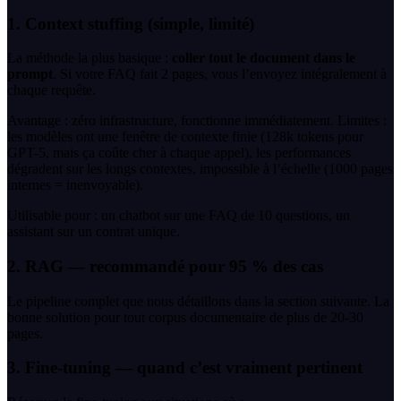
1. Context stuffing (simple, limité)
La méthode la plus basique :
coller tout le document dans le
prompt
. Si votre FAQ fait 2 pages, vous l’envoyez intégralement à
chaque requête.
Avantage : zéro infrastructure, fonctionne immédiatement. Limites :
les modèles ont une fenêtre de contexte finie (128k tokens pour
GPT-5, mais ça coûte cher à chaque appel), les performances
dégradent sur les longs contextes, impossible à l’échelle (1000 pages
internes = inenvoyable).
Utilisable pour : un chatbot sur une FAQ de 10 questions, un
assistant sur un contrat unique.
2. RAG — recommandé pour 95 % des cas
Le pipeline complet que nous détaillons dans la section suivante. La
bonne solution pour tout corpus documentaire de plus de 20-30
pages.
3. Fine-tuning — quand c’est vraiment pertinent