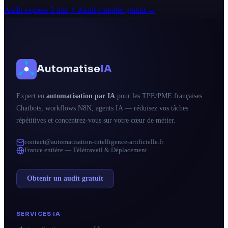
Audit express 2 min ⚡
Audit complet gratuit →
Automatise
IA
Expert en
automatisation par IA
pour les TPE/PME françaises.
Chatbots, workflows N8N, agents IA — réduisez vos tâches
répétitives et concentrez-vous sur votre cœur de métier.
contact@automatisation-intelligence-artificielle.fr
France entière — Télétravail & Déplacement
Obtenir un audit gratuit
SERVICES IA