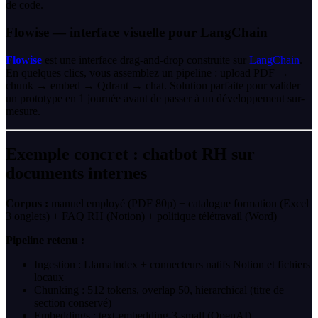
de code.
Flowise — interface visuelle pour LangChain
Flowise
est une interface drag-and-drop construite sur
LangChain
.
En quelques clics, vous assemblez un pipeline : upload PDF →
chunk → embed → Qdrant → chat. Solution parfaite pour valider
un prototype en 1 journée avant de passer à un développement sur-
mesure.
Exemple concret : chatbot RH sur
documents internes
Corpus :
manuel employé (PDF 80p) + catalogue formation (Excel
3 onglets) + FAQ RH (Notion) + politique télétravail (Word)
Pipeline retenu :
Ingestion : LlamaIndex + connecteurs natifs Notion et fichiers
locaux
Chunking : 512 tokens, overlap 50, hierarchical (titre de
section conservé)
Embeddings : text-embedding-3-small (OpenAI)