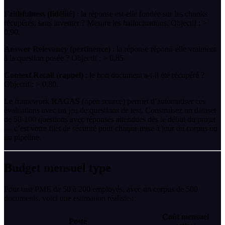
Faithfulness (fidélité)
: la réponse est-elle fondée sur les chunks
récupérés, sans inventer ? Mesure les hallucinations. Objectif : >
0,90.
Answer Relevancy (pertinence)
: la réponse répond-elle vraiment
à la question posée ? Objectif : > 0,85.
Context Recall (rappel)
: le bon document a-t-il été récupéré ?
Objectif : > 0,80.
Le framework
RAGAS
(open source) permet d’automatiser ces
évaluations avec un jeu de questions de test. Construisez un dataset
de 50-100 questions avec réponses attendues dès le début du projet
— c’est votre filet de sécurité pour chaque mise à jour du corpus ou
du pipeline.
Budget mensuel type
Pour une PME de 50 à 200 employés, avec un corpus de 500
documents, voici une estimation réaliste :
Coût mensuel
Poste