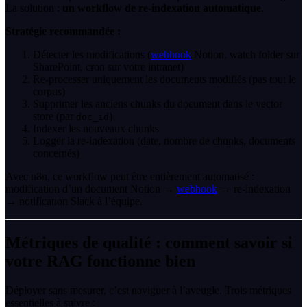
La solution :
un workflow de re-indexation automatique
.
Stratégie recommandée :
Détecter les modifications (
webhook
Notion, watch folder sur
SharePoint, cron sur votre intranet)
Re-processer uniquement les documents modifiés (pas tout le
corpus)
Supprimer les anciens chunks du document dans le vector
store (par
)
doc_id
Indexer les nouveaux chunks
Logger la re-indexation (date, nombre de chunks, documents
concernés)
Avec n8n, ce workflow peut être entièrement automatisé :
modification d’un document Notion →
webhook
→ re-indexation
→ notification Slack à l’équipe.
Métriques de qualité : comment savoir si
votre RAG fonctionne bien
Déployer sans mesurer, c’est naviguer à l’aveugle. Trois métriques
essentielles à suivre :