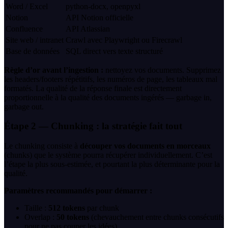
Word / Excel
python-docx, openpyxl
Notion
API Notion officielle
Confluence
API Atlassian
Site web / intranet
Crawl avec Playwright ou Firecrawl
Base de données
SQL direct vers texte structuré
Règle d’or avant l’ingestion :
nettoyez vos documents. Supprimez
les headers/footers répétitifs, les numéros de page, les tableaux mal
formatés. La qualité de la réponse finale est directement
proportionnelle à la qualité des documents ingérés — garbage in,
garbage out.
Étape 2 — Chunking : la stratégie fait tout
Le chunking consiste à
découper vos documents en morceaux
(chunks) que le système pourra récupérer individuellement. C’est
l’étape la plus sous-estimée, et pourtant la plus déterminante pour la
qualité.
Paramètres recommandés pour démarrer :
Taille :
512 tokens
par chunk
Overlap :
50 tokens
(chevauchement entre chunks consécutifs
pour ne pas couper les idées)