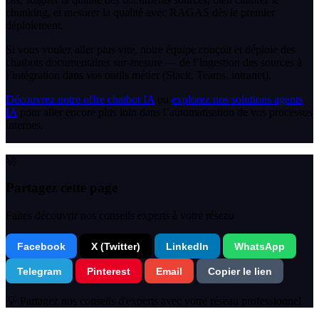
chunking, et mesurer la qualité avec RAGAS dès le premier
déploiement.
Si vous voulez aller plus vite, notre équipe conçoit et déploie des
chatbots documentaires sur-mesure — de l’ingestion des sources à
l’intégration dans vos outils métier (Slack, Teams, intranet).
Découvrez notre offre chatbot IA
ou
explorez nos solutions agents
IA
pour aller encore plus loin dans l’automatisation de vos processus
internes.
🚀
Partagez cette page
Faites découvrir nos conseils experts à votre réseau
Facebook
X (Twitter)
LinkedIn
WhatsApp
Telegram
Pinterest
Email
Copier le lien
💡 Partagez nos conseils d'experts avec votre réseau professionnel