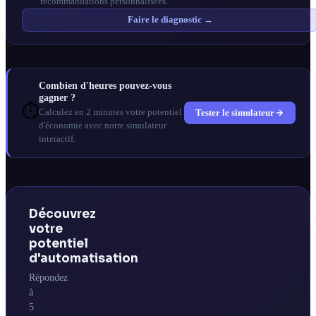
recommandations personnalisées.
Faire le diagnostic →
Combien d'heures pouvez-vous
gagner ?
⏱️
Tester le simulateur
Calculez en 2 minutes votre potentiel
d'économie avec notre simulateur
interactif.
Découvrez
votre
potentiel
d'automatisation
Répondez
à
5