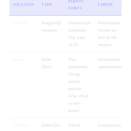
POINTS
SOLUTION
TYPE
LIMITE
FORTS
pgvector
PostgreSQL
Infrastructure
Performances
extension
mutualisée,
limitées au-
SQL natif,
delà de 5M
ACID
vecteurs
Qdrant
Dédié
Très
Infrastructure
(Rust)
performant,
supplémentaire
filtrage
avancé,
payload
riche, cloud
ou self-
hosted
Weaviate
Dédié (Go)
Hybrid
Configuration