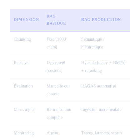
RAG
DIMENSION
RAG PRODUCTION
BASIQUE
Chunking
Fixe (1000
Sémantique /
chars)
hiérarchique
Retrieval
Dense seul
Hybride (dense + BM25)
(cosinus)
+ reranking
Évaluation
Manuelle ou
RAGAS automatisé
absente
Mises à jour
Re-indexation
Ingestion incrémentale
complète
Monitoring
Aucun
Traces, latences, scores