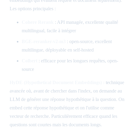
embeddings qui évaluent requête et document séparément).
Les options principales :
Cohere Rerank
: API managée, excellente qualité
multilingual, facile à intégrer
BGE-reranker-v2-m3
: open-source, excellent
multilingue, déployable en self-hosted
Colbert
: efficace pour les longues requêtes, open-
source
HyDE (Hypothetical Document Embeddings) :
technique
avancée où, avant de chercher dans l'index, on demande au
LLM de générer une réponse hypothétique à la question. On
embed cette réponse hypothétique et on l'utilise comme
vecteur de recherche. Particulièrement efficace quand les
questions sont courtes mais les documents longs.