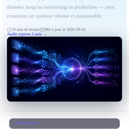
données jusqu'au monitoring en production — pour
Tous les services
construire un système robuste et maintenable.
Blog
18 min de lecture
Mis à jour le 2026-09-02
Audit express 2 min →
À propos
Contact
Réponse sous 24h · Audit sans engagement
SOMMAIRE