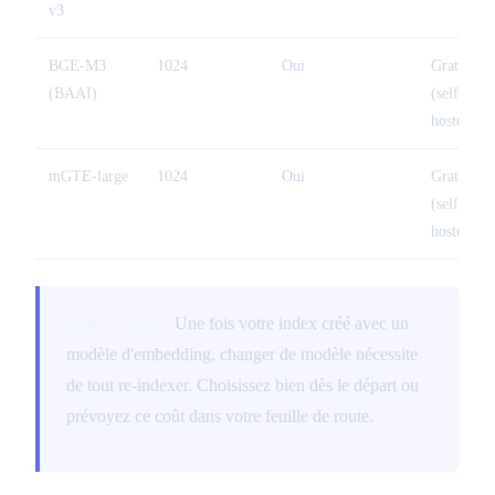
v3
BGE-M3
1024
Oui
Gratuit
(BAAI)
(self-
hosted)
mGTE-large
1024
Oui
Gratuit
(self-
hosted)
Bon à savoir :
Une fois votre index créé avec un
modèle d'embedding, changer de modèle nécessite
de tout re-indexer. Choisissez bien dès le départ ou
prévoyez ce coût dans votre feuille de route.