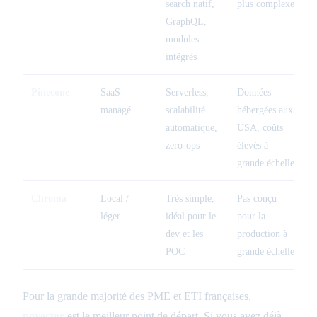
search natif,
plus complexe
GraphQL,
modules
intégrés
Pinecone
SaaS
Serverless,
Données
managé
scalabilité
hébergées aux
automatique,
USA, coûts
zero-ops
élevés à
grande échelle
Chroma
Local /
Très simple,
Pas conçu
léger
idéal pour le
pour la
dev et les
production à
POC
grande échelle
Pour la grande majorité des PME et ETI françaises,
pgvector
est le meilleur point de départ. Si vous avez déjà