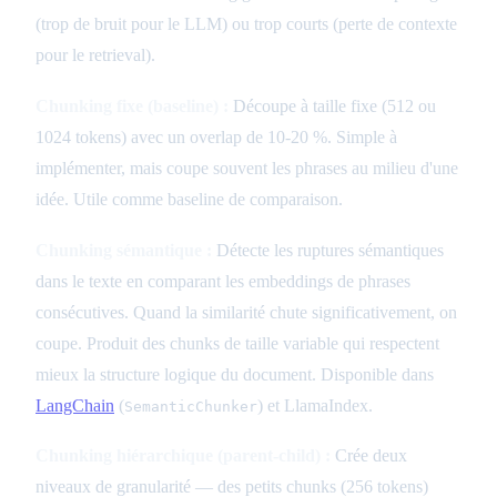
(trop de bruit pour le LLM) ou trop courts (perte de contexte
pour le retrieval).
Chunking fixe (baseline) :
Découpe à taille fixe (512 ou
1024 tokens) avec un overlap de 10-20 %. Simple à
implémenter, mais coupe souvent les phrases au milieu d'une
idée. Utile comme baseline de comparaison.
Chunking sémantique :
Détecte les ruptures sémantiques
dans le texte en comparant les embeddings de phrases
consécutives. Quand la similarité chute significativement, on
coupe. Produit des chunks de taille variable qui respectent
mieux la structure logique du document. Disponible dans
LangChain
(
) et LlamaIndex.
SemanticChunker
Chunking hiérarchique (parent-child) :
Crée deux
niveaux de granularité — des petits chunks (256 tokens)