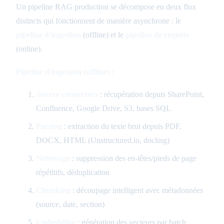
Un pipeline RAG production se décompose en deux flux
distincts qui fonctionnent de manière asynchrone : le
pipeline d'ingestion
(offline) et le
pipeline de requête
(online).
Pipeline d'ingestion (offline) :
Source connectors
: récupération depuis SharePoint,
Confluence, Google Drive, S3, bases SQL
Parsing
: extraction du texte brut depuis PDF,
DOCX, HTML (Unstructured.io, docling)
Nettoyage
: suppression des en-têtes/pieds de page
répétitifs, déduplication
Chunking
: découpage intelligent avec métadonnées
(source, date, section)
Embedding
: génération des vecteurs par batch