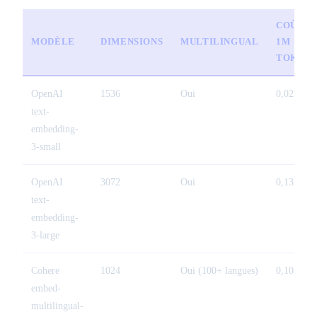
COÛT /
MODÈLE
DIMENSIONS
MULTILINGUAL
1M
TOKENS
OpenAI
1536
Oui
0,02 $
text-
embedding-
3-small
OpenAI
3072
Oui
0,13 $
text-
embedding-
3-large
Cohere
1024
Oui (100+ langues)
0,10 $
embed-
multilingual-