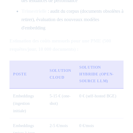
des tendances de performance
Trimestrielle
: audit du corpus (documents obsolètes à
retirer), évaluation des nouveaux modèles
d'embedding
Estimation des coûts mensuels pour une PME (500
requêtes/jour, 10 000 documents) :
SOLUTION
SOLUTION
POSTE
HYBRIDE (OPEN-
CLOUD
SOURCE LLM)
Embeddings
5-15 € (one-
0 € (self-hosted BGE)
(ingestion
shot)
initiale)
Embeddings
2-5 €/mois
0 €/mois