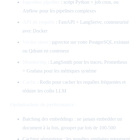
Ingestion pipeline
: script Python + job cron, ou
Airflow pour les pipelines complexes
API de requête
: FastAPI + LangServe, conteneurisé
avec Docker
Vector store
: pgvector sur votre PostgreSQL existant
ou Qdrant en conteneur
Monitoring
: LangSmith pour les traces, Prometheus
+ Grafana pour les métriques système
Cache
: Redis pour cacher les requêtes fréquentes et
réduire les coûts LLM
Optimisations de performance :
Batching des embeddings : ne jamais embedder un
document à la fois, grouper par lots de 100-500
Caching sémantique : les requêtes similaires retournent