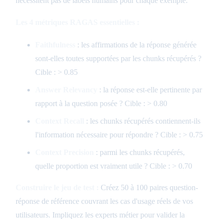
nécessitent pas de labels humains pour chaque exemple.
Les 4 métriques RAGAS essentielles :
Faithfulness
: les affirmations de la réponse générée
sont-elles toutes supportées par les chunks récupérés ?
Cible : > 0.85
Answer Relevancy
: la réponse est-elle pertinente par
rapport à la question posée ? Cible : > 0.80
Context Recall
: les chunks récupérés contiennent-ils
l'information nécessaire pour répondre ? Cible : > 0.75
Context Precision
: parmi les chunks récupérés,
quelle proportion est vraiment utile ? Cible : > 0.70
Construire le jeu de test :
Créez 50 à 100 paires question-
réponse de référence couvrant les cas d'usage réels de vos
utilisateurs. Impliquez les experts métier pour valider la