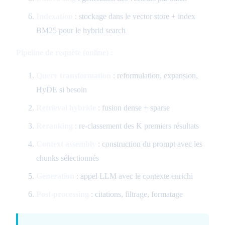
Indexation
: stockage dans le vector store + index
BM25 pour le hybrid search
Pipeline de requête (online) :
Query transformation
: reformulation, expansion,
HyDE si besoin
Retrieval hybride
: fusion dense + sparse
Reranking
: re-classement des K premiers résultats
Context assembly
: construction du prompt avec les
chunks sélectionnés
Generation
: appel LLM avec le contexte enrichi
Post-processing
: citations, filtrage, formatage