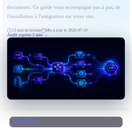
documents. Ce guide vous accompagne pas à pas, de
Tous les services
l'installation à l'intégration sur votre site.
Blog
13 min de lecture
Mis à jour le 2026-07-10
Audit express 2 min →
À propos
Contact
Réponse sous 24h · Audit sans engagement
SOMMAIRE