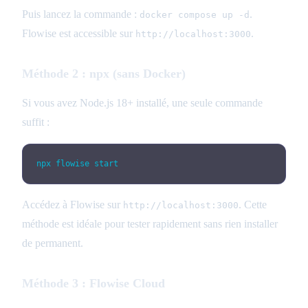
Puis lancez la commande :
.
docker compose up -d
Flowise est accessible sur
.
http://localhost:3000
Méthode 2 : npx (sans Docker)
Si vous avez Node.js 18+ installé, une seule commande
suffit :
npx flowise start
Accédez à Flowise sur
. Cette
http://localhost:3000
méthode est idéale pour tester rapidement sans rien installer
de permanent.
Méthode 3 : Flowise Cloud