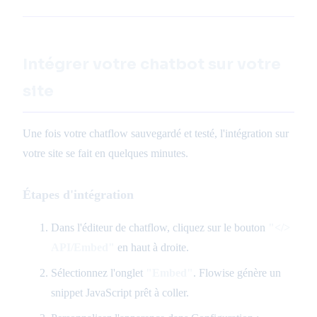
ca
Intégrer votre chatbot sur votre
site
Une fois votre chatflow sauvegardé et testé, l'intégration sur
votre site se fait en quelques minutes.
Étapes d'intégration
Dans l'éditeur de chatflow, cliquez sur le bouton
"</>
API/Embed"
en haut à droite.
Sélectionnez l'onglet
"Embed"
. Flowise génère un
snippet JavaScript prêt à coller.