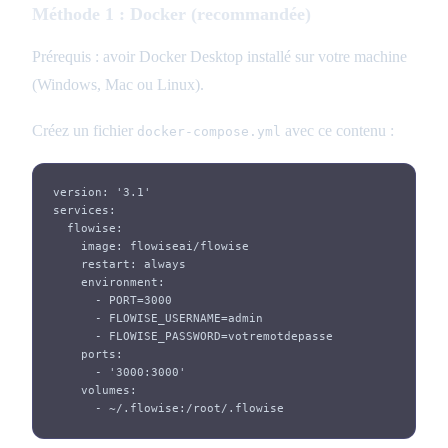
Méthode 1 : Docker (recommandée)
Prérequis : avoir Docker Desktop installé sur votre machine
(Windows, Mac ou Linux).
Créez un fichier
avec ce contenu :
docker-compose.yml
version: '3.1'

services:

  flowise:

    image: flowiseai/flowise

    restart: always

    environment:

      - PORT=3000

      - FLOWISE_USERNAME=admin

      - FLOWISE_PASSWORD=votremotdepasse

    ports:

      - '3000:3000'

    volumes:

      - ~/.flowise:/root/.flowise