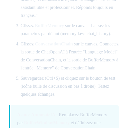
assistant utile et professionnel. Réponds toujours en
français."
Glissez
BufferMemory
sur le canvas. Laissez les
paramètres par défaut (memory key: chat_history).
Glissez
ConversationChain
sur le canvas. Connectez
la sortie de ChatOpenAI à l'entrée "Language Model"
de ConversationChain, et la sortie de BufferMemory à
l'entrée "Memory" de ConversationChain.
Sauvegardez (Ctrl+S) et cliquez sur le bouton de test
(icône bulle de discussion en bas à droite). Testez
quelques échanges.
Astuce AutomateIA :
Remplacez BufferMemory
par
BufferWindowMemory
et définissez une