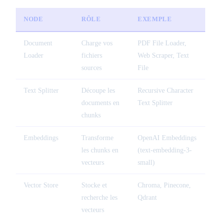
NODE
RÔLE
EXEMPLE
Document
Charge vos
PDF File Loader,
Loader
fichiers
Web Scraper, Text
sources
File
Text Splitter
Découpe les
Recursive Character
documents en
Text Splitter
chunks
Embeddings
Transforme
OpenAI Embeddings
les chunks en
(text-embedding-3-
vecteurs
small)
Vector Store
Stocke et
Chroma, Pinecone,
recherche les
Qdrant
vecteurs