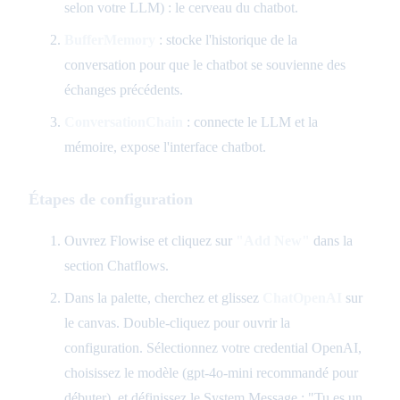
selon votre LLM) : le cerveau du chatbot.
BufferMemory
: stocke l'historique de la
conversation pour que le chatbot se souvienne des
échanges précédents.
ConversationChain
: connecte le LLM et la
mémoire, expose l'interface chatbot.
Étapes de configuration
Ouvrez Flowise et cliquez sur
"Add New"
dans la
section Chatflows.
Dans la palette, cherchez et glissez
ChatOpenAI
sur
le canvas. Double-cliquez pour ouvrir la
configuration. Sélectionnez votre credential OpenAI,
choisissez le modèle (gpt-4o-mini recommandé pour
débuter), et définissez le System Message : "Tu es un