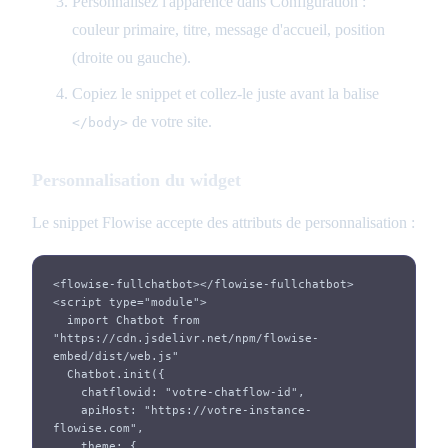
Personnalisez l'apparence dans Configuration :
couleur primaire, titre, message d'accueil, position
(droite ou gauche).
Copiez le snippet et collez-le juste avant la balise
de votre site.
</body>
Personnalisation du widget
Le snippet Flowise accepte des attributs de personnalisation :
<flowise-fullchatbot></flowise-fullchatbot>

<script type="module">

  import Chatbot from 
"https://cdn.jsdelivr.net/npm/flowise-
embed/dist/web.js"

  Chatbot.init({

    chatflowid: "votre-chatflow-id",

    apiHost: "https://votre-instance-
flowise.com",

    theme: {
