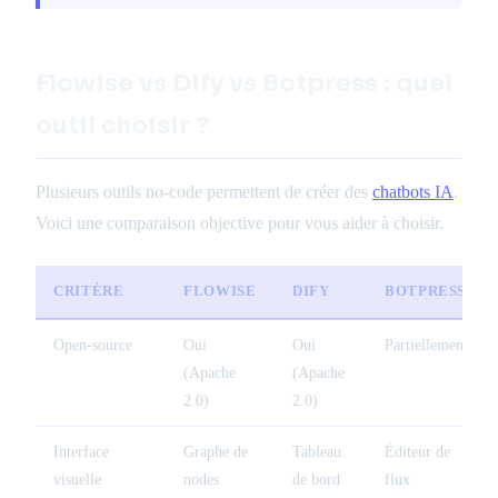
Flowise vs Dify vs Botpress : quel
outil choisir ?
Plusieurs outils no-code permettent de créer des
chatbots IA
.
Voici une comparaison objective pour vous aider à choisir.
CRITÈRE
FLOWISE
DIFY
BOTPRESS
Open-source
Oui
Oui
Partiellement
(Apache
(Apache
2.0)
2.0)
Interface
Graphe de
Tableau
Éditeur de
visuelle
nodes
de bord
flux