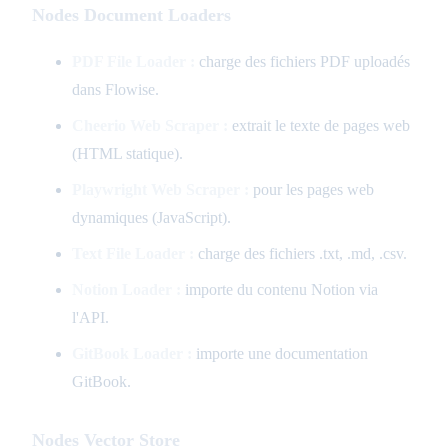
Nodes Document Loaders
PDF File Loader :
charge des fichiers PDF uploadés
dans Flowise.
Cheerio Web Scraper :
extrait le texte de pages web
(HTML statique).
Playwright Web Scraper :
pour les pages web
dynamiques (JavaScript).
Text File Loader :
charge des fichiers .txt, .md, .csv.
Notion Loader :
importe du contenu Notion via
l'API.
GitBook Loader :
importe une documentation
GitBook.
Nodes Vector Store