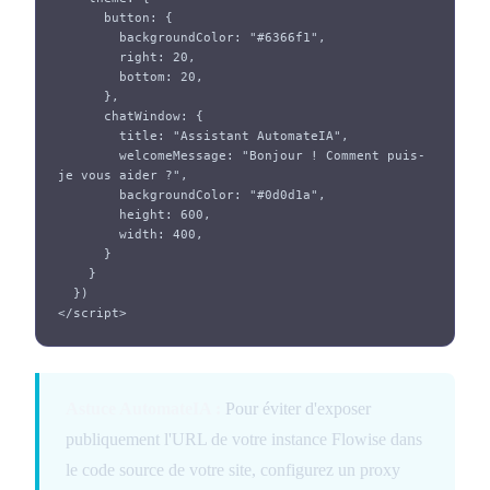
      button: {

        backgroundColor: "#6366f1",

        right: 20,

        bottom: 20,

      },

      chatWindow: {

        title: "Assistant AutomateIA",

        welcomeMessage: "Bonjour ! Comment puis-
je vous aider ?",

        backgroundColor: "#0d0d1a",

        height: 600,

        width: 400,

      }

    }

  })

</script>
Astuce AutomateIA :
Pour éviter d'exposer
publiquement l'URL de votre instance Flowise dans
le code source de votre site, configurez un proxy