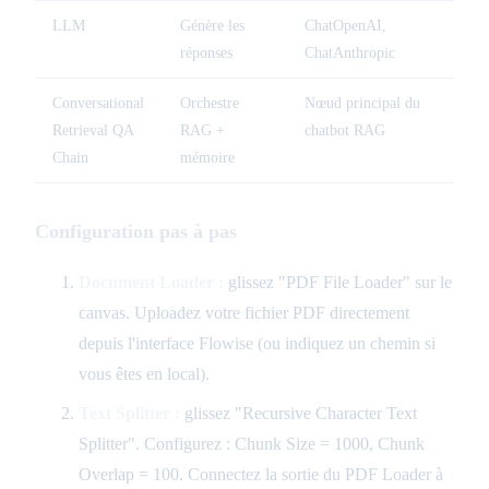
LLM
Génère les
ChatOpenAI,
réponses
ChatAnthropic
Conversational
Orchestre
Nœud principal du
Retrieval QA
RAG +
chatbot RAG
Chain
mémoire
Configuration pas à pas
Document Loader :
glissez "PDF File Loader" sur le
canvas. Uploadez votre fichier PDF directement
depuis l'interface Flowise (ou indiquez un chemin si
vous êtes en local).
Text Splitter :
glissez "Recursive Character Text
Splitter". Configurez : Chunk Size = 1000, Chunk
Overlap = 100. Connectez la sortie du PDF Loader à