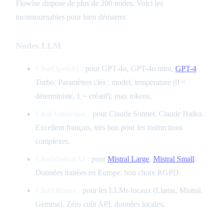
Flowise dispose de plus de 200 nodes. Voici les
incontournables pour bien démarrer.
Nodes LLM
ChatOpenAI :
pour GPT-4o, GPT-4o mini,
GPT-4
Turbo. Paramètres clés : model, temperature (0 =
déterministe, 1 = créatif), max tokens.
ChatAnthropic :
pour Claude Sonnet, Claude Haiku.
Excellent français, très bon pour les instructions
complexes.
ChatMistralAI :
pour
Mistral Large
,
Mistral Small
.
Données traitées en Europe, bon choix RGPD.
ChatOllama :
pour les LLMs locaux (Llama, Mistral,
Gemma). Zéro coût API, données locales.