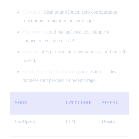
Chroma :
idéal pour débuter, zéro configuration,
fonctionne en mémoire ou sur disque.
Pinecone :
cloud managé, scalable, simple à
connecter avec une clé API.
Qdrant :
très performant, open-source, cloud ou self-
hosted.
In-Memory Vector Store :
pour les tests — les
données sont perdues au redémarrage.
U
NODE
CATÉGORIE
NIVEAU
T
ChatOpenAI
LLM
Débutant
C
st