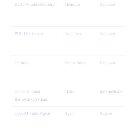
BufferWindowMemory
Mémoire
Débutant
M
d
é
PDF File Loader
Document
Débutant
R
d
P
Chroma
Vector Store
Débutant
Ve
lo
pr
Conversational
Chain
Intermédiaire
C
Retrieval QA Chain
a
OpenAI Tools Agent
Agent
Avancé
A
ou
(r