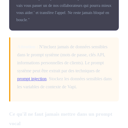
vais vous passer un de nos collaborateurs qui pourra mieux
vous aider.' et transfère l'appel. Ne reste jamais bloqué en
boucle."
Attention :
N'incluez jamais de données sensibles
dans le prompt système (mots de passe, clés API,
informations personnelles de clients). Le prompt
système peut être extrait par des techniques de
prompt injection
. Stockez les données sensibles dans
les variables de contexte de Vapi.
Ce qu'il ne faut jamais mettre dans un prompt
vocal