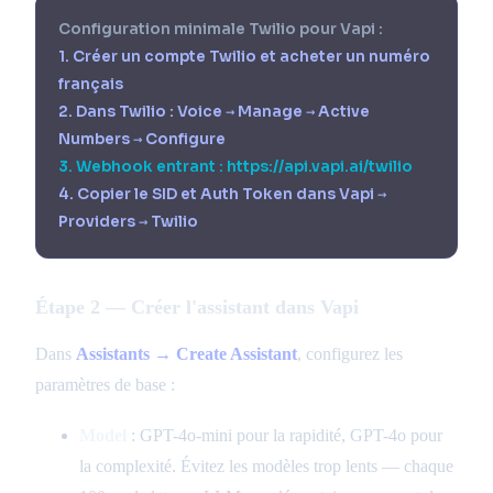
Configuration minimale Twilio pour Vapi :
1. Créer un compte Twilio et acheter un numéro
français
2. Dans Twilio : Voice → Manage → Active
Numbers → Configure
3. Webhook entrant : https://api.vapi.ai/twilio
4. Copier le SID et Auth Token dans Vapi →
Providers → Twilio
Étape 2 — Créer l'assistant dans Vapi
Dans
Assistants → Create Assistant
, configurez les
paramètres de base :
Model
: GPT-4o-mini pour la rapidité, GPT-4o pour
la complexité. Évitez les modèles trop lents — chaque