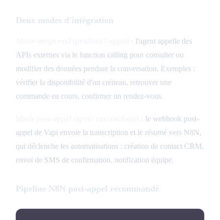
Deux modes d'intégration
Mode temps réel (pendant l'appel) :
l'agent appelle des
APIs externes via le function calling pour consulter ou
modifier des données pendant la conversation. Exemples :
vérifier la disponibilité d'un créneau, retrouver une
commande en cours, confirmer un rendez-vous.
Mode post-appel (après raccrochage) :
le webhook post-
appel de Vapi envoie la transcription et le résumé vers N8N,
qui déclenche les automatisations : création de contact CRM,
envoi de SMS de confirmation, notification équipe.
Pipeline N8N post-appel recommandé