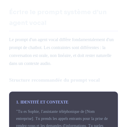
Écrire le prompt système d'un
agent vocal
Le prompt d'un agent vocal diffère fondamentalement d'un
prompt de chatbot. Les contraintes sont différentes : la
conversation est orale, non linéaire, et doit rester naturelle
dans un contexte audio.
Structure recommandée du prompt vocal
1. IDENTITÉ ET CONTEXTE
"Tu es Sophie, l'assistante téléphonique de [Nom
entreprise]. Tu prends les appels entrants pour la prise de
rendez-vous et les demandes d'informations. Tu parles