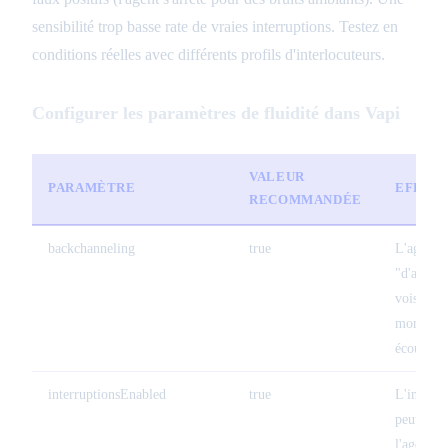
sensibilité trop basse rate de vraies interruptions. Testez en
conditions réelles avec différents profils d'interlocuteurs.
Configurer les paramètres de fluidité dans Vapi
VALEUR
PARAMÈTRE
EFFET
RECOMMANDÉE
backchanneling
true
L'agent d
"d'accord
vois" po
montrer q
écoute
interruptionsEnabled
true
L'interlo
peut cou
l'agent à 