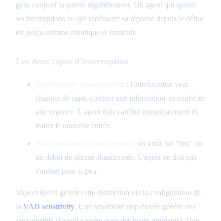
gens coupent la parole régulièrement. Un agent qui ignore
les interruptions ou qui redémarre sa réponse depuis le début
est perçu comme robotique et frustrant.
Les deux types d'interruption
Interruption intentionnelle
: l'interlocuteur veut
changer de sujet, corriger une information ou exprimer
une urgence. L'agent doit s'arrêter immédiatement et
traiter la nouvelle entrée.
Bruit de fond ou faux départ
: un bruit, un "hm" ou
un début de phrase abandonnée. L'agent ne doit pas
s'arrêter pour si peu.
Vapi et Retell gèrent cette distinction via la configuration de
la
VAD sensitivity
. Une sensibilité trop élevée génère des
faux positifs (l'agent s'arrête pour des bruits ambiants). Une