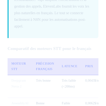
gestion des appels, ElevenLabs fournit les voix les
plus naturelles en français. Le tout se connecte
facilement à N8N pour les automatisations post-
appel.
Comparatif des moteurs STT pour le français
MOTEUR
PRÉCISION
LATENCE
PRIX
STT
FRANÇAIS
Deepgram
Très bonne
Très faible
0,0043$/min
Nova-2
(<200ms)
AssemblyAI
Bonne
Faible
0,0062$/min