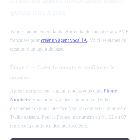
Créer un agent vocal avec Vapi :
guide pas à pas
Vapi est actuellement la plateforme la plus adaptée aux PME
françaises pour
créer un agent vocal IA
. Voici les étapes de
création d'un agent de base.
Étape 1 — Créer le compte et configurer le
numéro
Après inscription sur vapi.ai, rendez-vous dans
Phone
Numbers
. Vous pouvez acheter un numéro Twilio
directement depuis l'interface Vapi ou connecter un numéro
Twilio existant. Pour la France, un numéro en 01, 02 ou 07
renforce la confiance des interlocuteurs.