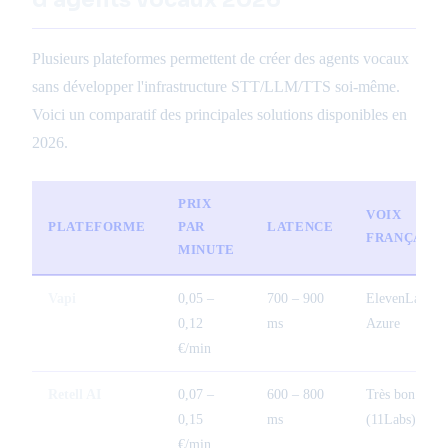
Plusieurs plateformes permettent de créer des agents vocaux
sans développer l'infrastructure STT/LLM/TTS soi-même.
Voici un comparatif des principales solutions disponibles en
2026.
PRIX
VOIX
PLATEFORME
PAR
LATENCE
FRANÇAISE
MINUTE
Vapi
0,05 –
700 – 900
ElevenLabs,
0,12
ms
Azure
€/min
Retell AI
0,07 –
600 – 800
Très bon
0,15
ms
(11Labs)
€/min