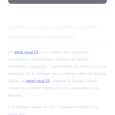
Qu'est-ce qu'un agent vocal IA ?
Architecture complète
Un
agent vocal IA
est un système qui conduit des
conversations téléphoniques naturelles de manière
entièrement automatisée. Contrairement aux serveurs vocaux
interactifs (SVI) classiques qui suivent des arbres de décision
rigides, un
agent vocal IA
comprend le langage naturel,
s'adapte au contexte et peut gérer des conversations non
linéaires.
L'architecture repose sur trois composants enchaînés en
temps réel :