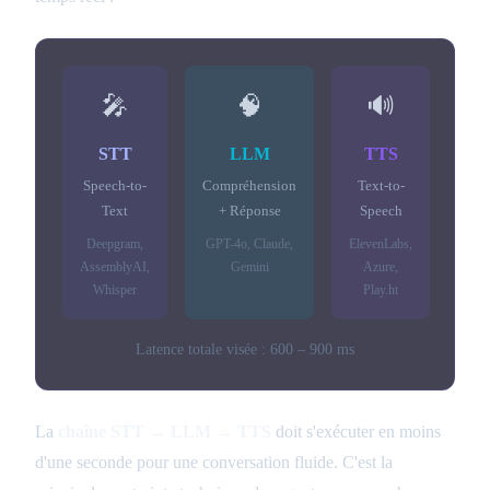
🎤
🧠
🔊
STT
LLM
TTS
Speech-to-
Compréhension
Text-to-
Text
+ Réponse
Speech
Deepgram,
GPT-4o, Claude,
ElevenLabs,
AssemblyAI,
Gemini
Azure,
Whisper
Play.ht
Latence totale visée : 600 – 900 ms
La
chaîne STT → LLM → TTS
doit s'exécuter en moins
d'une seconde pour une conversation fluide. C'est la