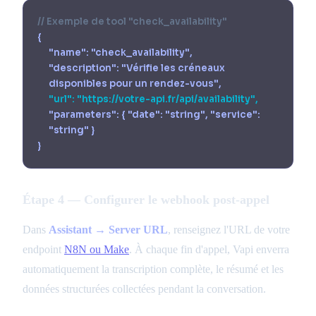
// Exemple de tool "check_availability"
{
"name": "check_availability",
"description": "Vérifie les créneaux
disponibles pour un rendez-vous",
"url": "https://votre-api.fr/api/availability",
"parameters": { "date": "string", "service":
"string" }
}
Étape 4 — Configurer le webhook post-appel
Dans
Assistant → Server URL
, renseignez l'URL de votre
endpoint
N8N ou Make
. À chaque fin d'appel, Vapi enverra
automatiquement la transcription complète, le résumé et les
données structurées collectées pendant la conversation.