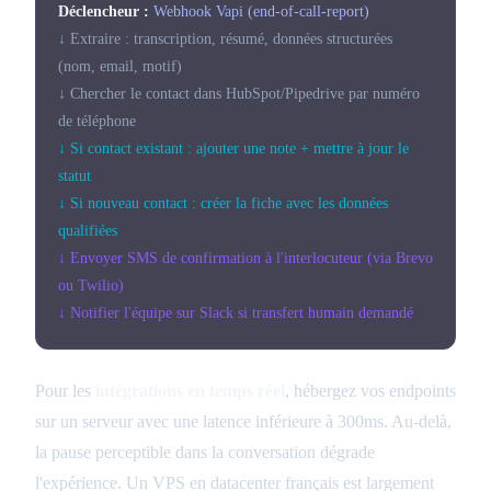
Déclencheur :
Webhook Vapi (end-of-call-report)
↓ Extraire : transcription, résumé, données structurées
(nom, email, motif)
↓ Chercher le contact dans HubSpot/Pipedrive par numéro
de téléphone
↓ Si contact existant : ajouter une note + mettre à jour le
statut
↓ Si nouveau contact : créer la fiche avec les données
qualifiées
↓ Envoyer SMS de confirmation à l'interlocuteur (via Brevo
ou Twilio)
↓ Notifier l'équipe sur Slack si transfert humain demandé
Pour les
intégrations en temps réel
, hébergez vos endpoints
sur un serveur avec une latence inférieure à 300ms. Au-delà,
la pause perceptible dans la conversation dégrade
l'expérience. Un VPS en datacenter français est largement