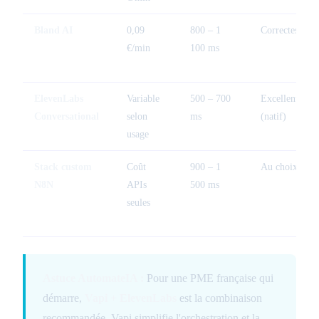
Bland AI
0,09
800 – 1
Correctes
€/min
100 ms
ElevenLabs
Variable
500 – 700
Excellentes
Conversational
selon
ms
(natif)
usage
Stack custom
Coût
900 – 1
Au choix
N8N
APIs
500 ms
seules
Astuce AutomateIA :
Pour une PME française qui
démarre,
Vapi + ElevenLabs
est la combinaison
recommandée. Vapi simplifie l'orchestration et la