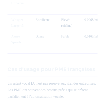
Universal
Whisper
Excellente
Élevée
0,006$/min
Large v3
(offline)
Azure
Bonne
Faible
0,016$/min
Speech
Cas d'usage pour PME françaises
Un agent vocal IA n'est pas réservé aux grandes entreprises.
Les PME ont souvent des besoins précis qui se prêtent
parfaitement à l'automatisation vocale.