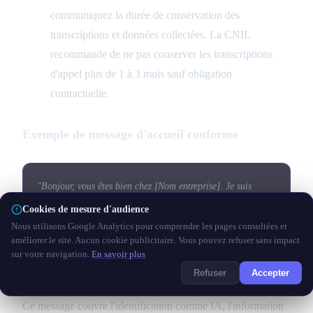
communiquez la durée de conservation des
transcriptions et données collectées. La CNIL
recommande de ne pas conserver les transcriptions
d'appel plus de 1 à 3 mois sauf obligation
contractuelle.
Exemple de message d'accueil conforme
"Bonjour, vous êtes bien chez [Nom entreprise]. Je suis
Sophie, un assistant vocal automatisé. Cet appel peut être
Cookies de mesure d'audience
enregistré à des fins de qualité. Vous pouvez me demander à
Nous utilisons Google Analytics pour comprendre les pages consultées et
tout moment d'être mis en relation avec un de nos
améliorer le site. Aucun cookie publicitaire. Vous pouvez refuser sans impact
sur votre navigation.
En savoir plus
collaborateurs. Comment puis-je vous aider ?"
Refuser
Accepter
Ce message couvre l'identification comme IA, l'information