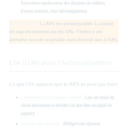
Anywhere représentent des dizaines de milliers
d'euros annuels, hors développement.
Pour les PME :
La RPA est rarement justifiée. La plupart
des logiciels modernes ont des APIs. Vérifiez si une
alternative no-code est possible avant d'investir dans la RPA.
L'IA (LLM) pour l'automatisation
Ce que l'IA apporte que la RPA ne peut pas faire
Comprendre le langage naturel :
Lire un email de
client mécontent et décider s'il doit être escaladé en
urgence
Générer du contenu :
Rédiger une réponse