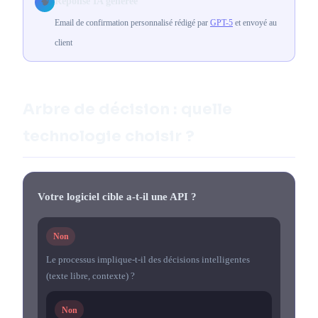
Réponse IA générée
🧠
Email de confirmation personnalisé rédigé par
GPT-5
et envoyé au
client
Arbre de décision : quelle
technologie choisir ?
Votre logiciel cible a-t-il une API ?
Non
Le processus implique-t-il des décisions intelligentes
(texte libre, contexte) ?
Non