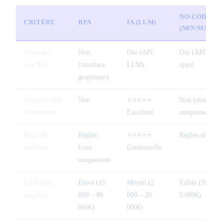
NO-CODE
CRITÈRE
RPA
IA (LLM)
(N8N/MAKE)
Nécessite
Non
Oui (API
Oui (APIs des
une API
(interface
LLM)
apps)
graphique)
Données non
Non
⭐⭐⭐⭐⭐
Non (structuré
structurées
Excellent
uniquement)
Prise de
Règles
⭐⭐⭐⭐⭐
Règles simples
décision
fixes
Contextuelle
uniquement
Coût mise
Élevé (15
Moyen (2
Faible (500 –
en place
000 – 80
000 – 20
5 000€)
000€)
000€)