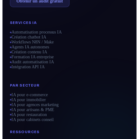
Obtenir un audit gratuit
SERVICES IA
Automatisation processus IA
Création chatbot IA
Workflows N8N / Make
Agents IA autonomes
Création contenu IA
Formation IA entreprise
Audit automatisation IA
Intégration API IA
PAR SECTEUR
IA pour e-commerce
IA pour immobilier
IA pour agences marketing
IA pour artisans & PME
IA pour restauration
IA pour cabinets conseil
RESSOURCES