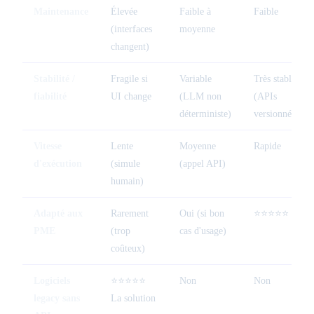
Maintenance
Élevée
Faible à
Faible
(interfaces
moyenne
changent)
Stabilité /
Fragile si
Variable
Très stable
fiabilité
UI change
(LLM non
(APIs
déterministe)
versionnées)
Vitesse
Lente
Moyenne
Rapide
d'exécution
(simule
(appel API)
humain)
Adapté aux
Rarement
Oui (si bon
⭐⭐⭐⭐⭐ Idéal
PME
(trop
cas d'usage)
coûteux)
Logiciels
⭐⭐⭐⭐⭐
Non
Non
legacy sans
La solution