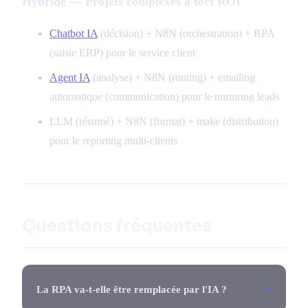
Hybride — Projets complexes à fort ROI
Chatbot IA
(décision) + N8N (orchestration) + RPA
(saisie ERP) pour le service client
Agent IA
(analyse) + N8N (routing) + emailing
automatique (communication) pour le nurturing leads
LLM (résumé) + N8N (format) + make (distribution)
pour le reporting multi-clients
Questions fréquentes
La RPA va-t-elle être remplacée par l'IA ?