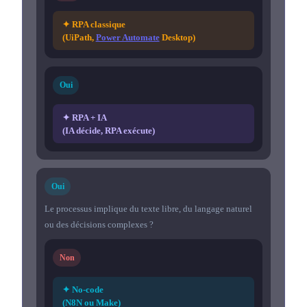
✦ RPA classique
(UiPath,
Power Automate
Desktop)
Oui
✦ RPA + IA
(IA décide, RPA exécute)
Oui
Le processus implique du texte libre, du langage naturel
ou des décisions complexes ?
Non
✦ No-code
(N8N ou Make)