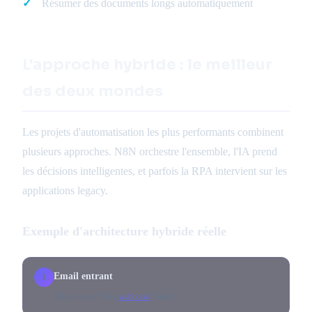
Résumer des documents longs automatiquement
L'approche hybride : le meilleur
des deux mondes
Les projets d'automatisation les plus performants combinent
plusieurs approches. N8N orchestre l'ensemble, l'IA prend
les décisions intelligentes, et parfois la RPA intervient sur les
applications legacy.
Exemple d'architecture hybride réelle
Email entrant
1
Déclencheur N8N (
webhook
Gmail)