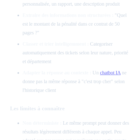
personnalisée, un rapport, une description produit
Extraire des informations non structurées :
"Quel
est le montant de la pénalité dans ce contrat de 50
pages ?"
Classer et trier intelligemment :
Categoriser
automatiquement des tickets selon leur nature, priorité
et département
Adapter la réponse au contexte :
Un
chatbot IA
ne
donne pas la même réponse à "c'est trop cher" selon
l'historique client
Les limites à connaître
Non déterministe :
Le même prompt peut donner des
résultats légèrement différents à chaque appel. Peu