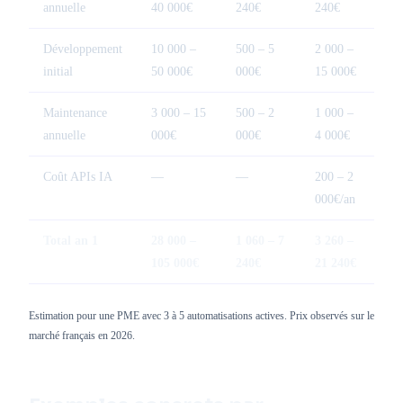
annuelle
40 000€
240€
240€
Développement
10 000 –
500 – 5
2 000 –
initial
50 000€
000€
15 000€
Maintenance
3 000 – 15
500 – 2
1 000 –
annuelle
000€
000€
4 000€
Coût APIs IA
—
—
200 – 2
000€/an
Total an 1
28 000 –
1 060 – 7
3 260 –
105 000€
240€
21 240€
Estimation pour une PME avec 3 à 5 automatisations actives. Prix observés sur le
marché français en 2026.