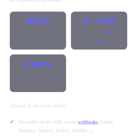
500+
5 – 20€
Applications connectées
Coût mensuel
N8N self-
nativement
hosted
2 sem.
Délai moyen de premier
déploiement
Quand le no-code suffit
Vos outils ont des APIs ou des
webhooks
(Gmail,
HubSpot, Shopify, Notion, Airtable...)