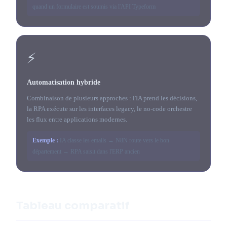
quand un formulaire est soumis via l'API Typeform
⚡
Automatisation hybride
Combinaison de plusieurs approches : l'IA prend les décisions,
la RPA exécute sur les interfaces legacy, le no-code orchestre
les flux entre applications modernes.
Exemple :
IA classe les emails → N8N route vers le bon
département → RPA saisit dans l'ERP ancien
Tableau comparatif