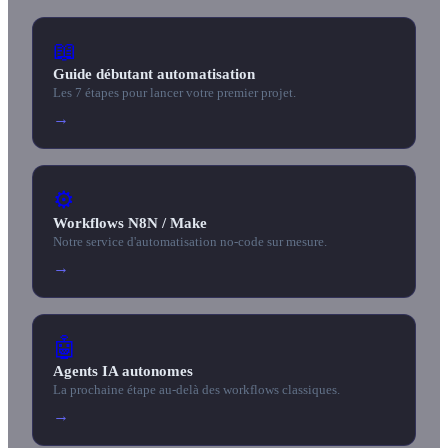
📖
Guide débutant automatisation
Les 7 étapes pour lancer votre premier projet.
→
⚙️
Workflows N8N / Make
Notre service d'automatisation no-code sur mesure.
→
🤖
Agents IA autonomes
La prochaine étape au-delà des workflows classiques.
→