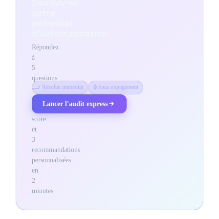
Découvrez
votre
potentiel
d'automatisation
Répondez
à
5
questions
⚡ Résultat immédiat
🔒 Sans engagement
—
obtenez
Lancer l'audit express
votre
score
et
3
recommandations
personnalisées
en
2
minutes