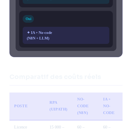
Oui
✦ IA + No-code
(N8N + LLM)
Comparatif des coûts réels
NO-
IA +
RPA
POSTE
CODE
NO-
(UIPATH)
(N8N)
CODE
Licence
15 000 –
60 –
60 –