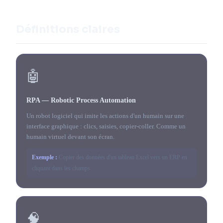
Définitions claires
🤖
RPA — Robotic Process Automation
Un robot logiciel qui imite les actions d'un humain sur une
interface graphique : clics, saisies, copier-coller. Comme un
humain virtuel devant son écran.
Exemple :
Copier des données d'un tableau Excel vers un ERP en
cliquant dans les champs
🧠