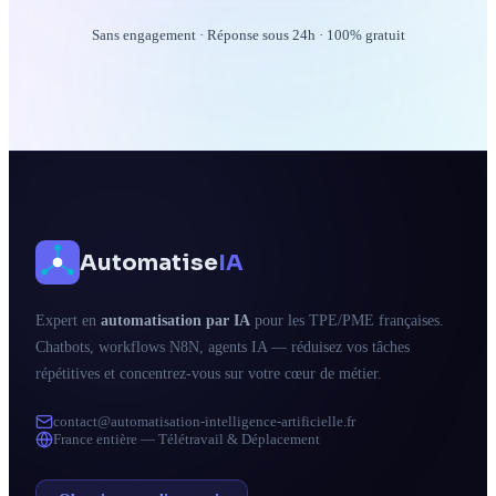
Sans engagement · Réponse sous 24h · 100% gratuit
Automatise
IA
Expert en
automatisation par IA
pour les TPE/PME françaises.
Chatbots, workflows N8N, agents IA — réduisez vos tâches
répétitives et concentrez-vous sur votre cœur de métier.
contact@automatisation-intelligence-artificielle.fr
France entière — Télétravail & Déplacement