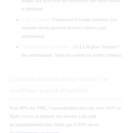
adapté aux processus qui requièrent une sortie exacte
et identique.
Coût variable :
Facturation à l'usage (tokens). Les
volumes élevés peuvent devenir coûteux sans
optimisation.
Hallucinations possibles :
Un LLM peut "inventer"
des informations. Toujours valider les sorties critiques.
L'automatisation no-code : le
meilleur point d'entrée
Pour 80% des PME, l'automatisation no-code avec N8N ou
Make couvre la majorité des besoins à un coût
incomparablement plus faible que la RPA ou un
développement sur mesure.