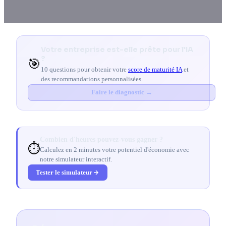
Votre entreprise est-elle prête pour l'IA
?
🎯
10 questions pour obtenir votre
score de maturité IA
et
des recommandations personnalisées.
Faire le diagnostic →
Combien d'heures pouvez-vous gagner ?
⏱️
Calculez en 2 minutes votre potentiel d'économie avec
notre simulateur interactif.
Tester le simulateur