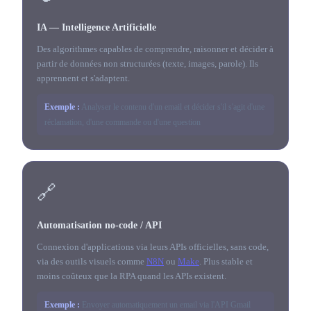
IA — Intelligence Artificielle
Des algorithmes capables de comprendre, raisonner et décider à
partir de données non structurées (texte, images, parole). Ils
apprennent et s'adaptent.
Exemple :
Analyser le contenu d'un email et décider s'il s'agit d'une
réclamation, d'une commande ou d'une question
🔗
Automatisation no-code / API
Connexion d'applications via leurs APIs officielles, sans code,
via des outils visuels comme
N8N
ou
Make
. Plus stable et
moins coûteux que la RPA quand les APIs existent.
Exemple :
Envoyer automatiquement un email via l'API Gmail