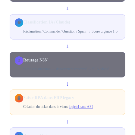
↓
Classification IA (Claude)
🧠
Réclamation / Commande / Question / Spam → Score urgence 1-5
↓
Routage N8N
3
Selon classification → département concerné → SLA adapté
↓
Saisie RPA dans ERP legacy
🤖
Création du ticket dans le vieux
logiciel sans API
↓