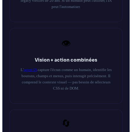
legacy vieilles de 20 ans. Si un humain peut l'utiliser, l'IA
peut l'automatiser.
👁️
Vision + action combinées
L'
agent IA
capture l'écran comme un humain, identifie les
boutons, champs et menus, puis interagit précisément. Il
comprend le contexte visuel — pas besoin de sélecteurs
CSS ni de DOM.
🔄