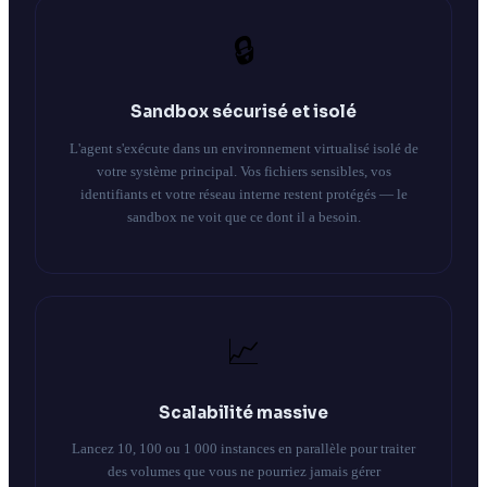
🔒
Sandbox sécurisé et isolé
L'agent s'exécute dans un environnement virtualisé isolé de
votre système principal. Vos fichiers sensibles, vos
identifiants et votre réseau interne restent protégés — le
sandbox ne voit que ce dont il a besoin.
📈
Scalabilité massive
Lancez 10, 100 ou 1 000 instances en parallèle pour traiter
des volumes que vous ne pourriez jamais gérer