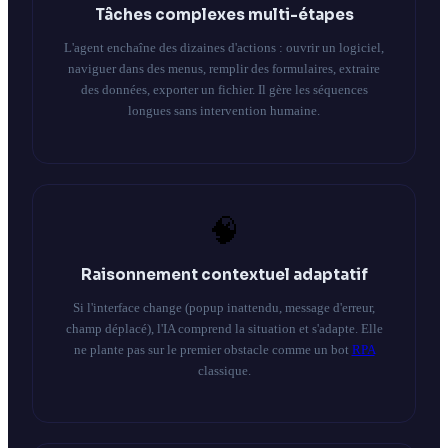
Tâches complexes multi-étapes
L'agent enchaîne des dizaines d'actions : ouvrir un logiciel,
naviguer dans des menus, remplir des formulaires, extraire
des données, exporter un fichier. Il gère les séquences
longues sans intervention humaine.
🧠
Raisonnement contextuel adaptatif
Si l'interface change (popup inattendu, message d'erreur,
champ déplacé), l'IA comprend la situation et s'adapte. Elle
ne plante pas sur le premier obstacle comme un bot
RPA
classique.