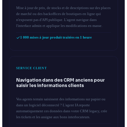
Mise à jour de prix, de stocks et de descriptions sur des places
de marché ou des backoffices de boutiques en ligne qui
n'exposent pas d'API publique. L'agent navigue dans
l'interface admin et applique les modifications en masse.
1 000 mises à jour produit traitées en 1 heure
SERVICE CLIENT
Navigation dans des CRM anciens pour
saisir les informations clients
Vos agents terrain saisissent des informations sur papier ou
dans un logiciel déconnecté ? L'agent IA reporte
automatiquement ces données dans votre CRM legacy, crée
les tickets et les assigne aux bons interlocuteurs.