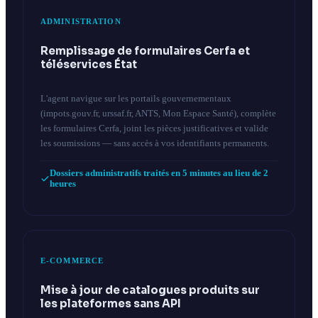
ADMINISTRATION
Remplissage de formulaires Cerfa et
téléservices État
L'agent navigue sur les portails gouvernementaux
(impots.gouv.fr, urssaf.fr, ANTS, Mon Espace Santé), complète
les formulaires Cerfa, joint les pièces justificatives et valide
les soumissions — sans accès à vos identifiants permanents.
Dossiers administratifs traités en 5 minutes au lieu de 2
heures
E-COMMERCE
Mise à jour de catalogues produits sur
les plateformes sans API