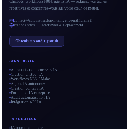
Chatbots, workflows N8N, agents IA — réduisez vos tâches
répétitives et concentrez-vous sur votre cœur de métier.
contact@automatisation-intelligence-artificielle.fr
France entière — Télétravail & Déplacement
Obtenir un audit gratuit
SERVICES IA
Automatisation processus IA
Création chatbot IA
Workflows N8N / Make
Agents IA autonomes
Création contenu IA
Formation IA entreprise
Audit automatisation IA
Intégration API IA
PAR SECTEUR
IA pour e-commerce