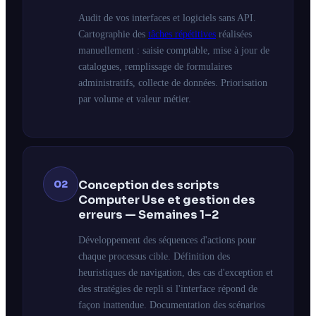
Audit de vos interfaces et logiciels sans API.
Cartographie des
tâches répétitives
réalisées
manuellement : saisie comptable, mise à jour de
catalogues, remplissage de formulaires
administratifs, collecte de données. Priorisation
par volume et valeur métier.
02
Conception des scripts
Computer Use et gestion des
erreurs — Semaines 1–2
Développement des séquences d'actions pour
chaque processus cible. Définition des
heuristiques de navigation, des cas d'exception et
des stratégies de repli si l'interface répond de
façon inattendue. Documentation des scénarios