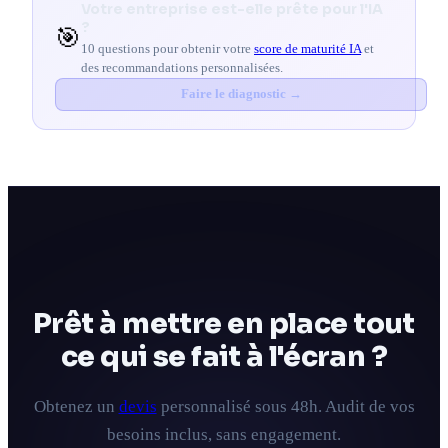
Votre entreprise est-elle prête pour l'IA
?
🎯
10 questions pour obtenir votre
score de maturité IA
et
des recommandations personnalisées.
Faire le diagnostic →
Prêt à mettre en place tout
ce qui se fait à l'écran ?
Obtenez un
devis
personnalisé sous 48h. Audit de vos
besoins inclus, sans engagement.