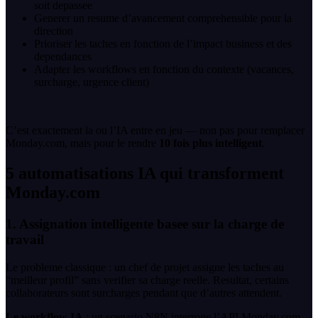
soit depassee
Generer un resume d’avancement comprehensible pour la
direction
Prioriser les taches en fonction de l’impact business et des
dependances
Adapter les workflows en fonction du contexte (vacances,
surcharge, urgence client)
C’est exactement la ou l’IA entre en jeu — non pas pour remplacer
Monday.com, mais pour le rendre
10 fois plus intelligent
.
5 automatisations IA qui transforment
Monday.com
1. Assignation intelligente basee sur la charge de
travail
Le probleme classique : un chef de projet assigne les taches au
“meilleur profil” sans verifier sa charge reelle. Resultat, certains
collaborateurs sont surcharges pendant que d’autres attendent.
Le workflow IA
: un scenario N8N interroge l’API Monday.com