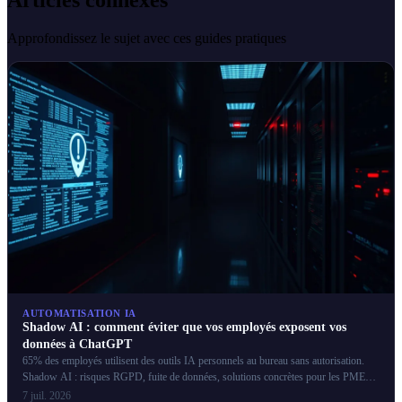
Articles connexes
Approfondissez le sujet avec ces guides pratiques
AUTOMATISATION IA
Shadow AI : comment éviter que vos employés exposent vos
données à ChatGPT
65% des employés utilisent des outils IA personnels au bureau sans autorisation.
Shadow AI : risques RGPD, fuite de données, solutions concrètes pour les PME
françaises.
7 juil. 2026