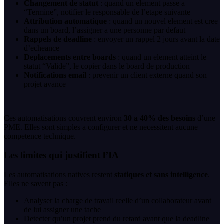
Changement de statut
: quand un element passe a
“Termine”, notifier le responsable de l’etape suivante
Attribution automatique
: quand un nouvel element est cree
dans un board, l’assigner a une personne par defaut
Rappels de deadline
: envoyer un rappel 2 jours avant la date
d’echeance
Deplacements entre boards
: quand un element atteint le
statut “Valide”, le copier dans le board de production
Notifications email
: prevenir un client externe quand son
projet avance
Ces automatisations couvrent environ
30 a 40% des besoins
d’une
PME. Elles sont simples a configurer et ne necessitent aucune
competence technique.
Les limites qui justifient l’IA
Les automatisations natives restent
statiques et sans intelligence
.
Elles ne savent pas :
Analyser la charge de travail reelle d’un collaborateur avant
de lui assigner une tache
Detecter qu’un projet prend du retard avant que la deadline