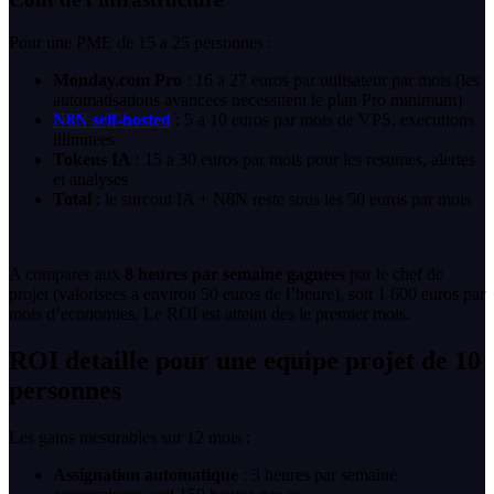
Pour une PME de 15 a 25 personnes :
Monday.com Pro
: 16 a 27 euros par utilisateur par mois (les
automatisations avancees necessitent le plan Pro minimum)
N8N self-hosted
: 5 a 10 euros par mois de VPS, executions
illimitees
Tokens IA
: 15 a 30 euros par mois pour les resumes, alertes
et analyses
Total
: le surcout IA + N8N reste sous les 50 euros par mois
A comparer aux
8 heures par semaine gagnees
par le chef de
projet (valorisees a environ 50 euros de l’heure), soit 1 600 euros par
mois d’economies. Le ROI est atteint des le premier mois.
ROI detaille pour une equipe projet de 10
personnes
Les gains mesurables sur 12 mois :
Assignation automatique
: 3 heures par semaine