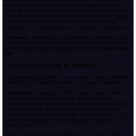
toutes les heures, recupere les taches non assignees et la charge
actuelle de chaque membre de l’equipe (nombre de taches en cours,
deadlines proches, heures estimees). Un LLM analyse ces donnees
et recommande l’assignation optimale en tenant compte des
competences, de la disponibilite et de l’historique de performance.
Gain mesure
: repartition de charge equilibree, reduction de 35%
des retards lies a la surcharge individuelle. Pour une equipe de 10
personnes, cela represente l’equivalent de
1,5 ETP recupere par
mois
.
2. Alertes predictives sur les deadlines
Les rappels natifs de Monday.com sont reactifs : ils se declenchent a
une date fixe. L’IA permet de passer a une approche
predictive
.
Le workflow IA
: chaque jour, N8N analyse la velocite reelle du
projet (taches terminees vs planifiees), detecte les goulets
d’etranglement et calcule la probabilite de respecter chaque deadline.
Si un projet a plus de 30% de risque de retard, une alerte est
envoyee dans Slack avec un diagnostic : “Le projet X risque 5 jours
de retard. Cause probable : 3 taches bloquees en attente de
validation client.”
Gain mesure
: les retards sont detectes
5 a 10 jours avant la