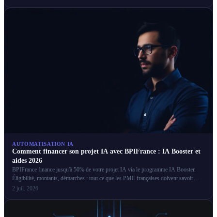
AUTOMATISATION IA
Comment financer son projet IA avec BPIFrance : IA Booster et
aides 2026
BPIFrance finance jusqu'à 50% de votre projet IA via le programme IA Booster.
Éligibilité, montants, démarches : tout ce que les PME françaises doivent savoir
pour obtenir ces aides.
2 juil. 2026