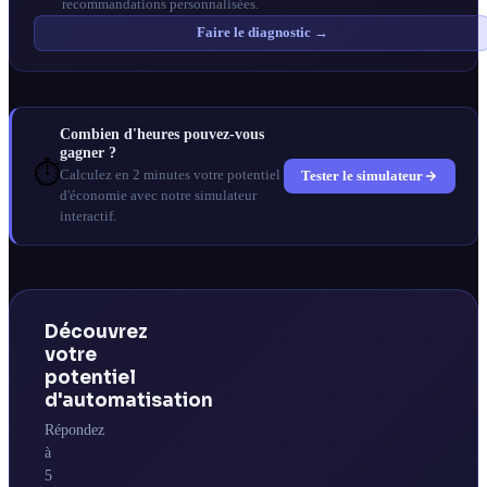
recommandations personnalisées.
Faire le diagnostic →
Combien d'heures pouvez-vous
gagner ?
⏱️
Tester le simulateur
Calculez en 2 minutes votre potentiel
d'économie avec notre simulateur
interactif.
Découvrez
votre
potentiel
d'automatisation
Répondez
à
5