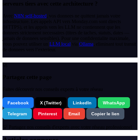
serveurs tiers avec cette architecture ?
Avec
N8N self-hosted
, vos donnees ne quittent jamais votre
infrastructure. Les appels API vers Monday.com sont directs
(HTTPS), et les appels vers les LLM ne contiennent que les
donnees strictement necessaires (titres de taches, statuts, dates —
jamais de donnees sensibles). Pour une confidentialite maximale,
vous pouvez utiliser un
LLM local
via
Ollama
, eliminant tout transit
de donnees vers l’exterieur.
🚀
Partagez cette page
Faites découvrir nos conseils experts à votre réseau
Facebook
X (Twitter)
LinkedIn
WhatsApp
Telegram
Pinterest
Email
Copier le lien
💡 Partagez nos conseils d'experts avec votre réseau professionnel