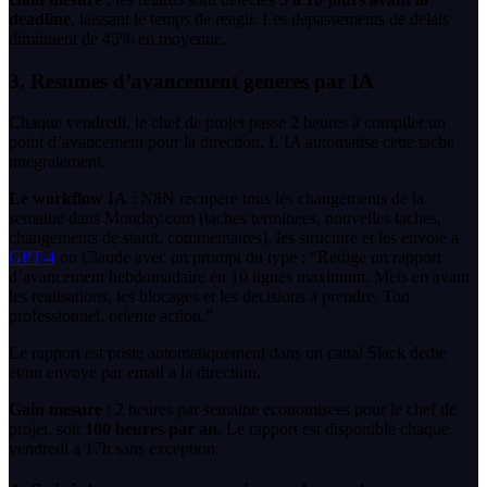
deadline
, laissant le temps de reagir. Les depassements de delais
diminuent de 45% en moyenne.
3. Resumes d’avancement generes par IA
Chaque vendredi, le chef de projet passe 2 heures a compiler un
point d’avancement pour la direction. L’IA automatise cette tache
integralement.
Le workflow IA
: N8N recupere tous les changements de la
semaine dans Monday.com (taches terminees, nouvelles taches,
changements de statut, commentaires), les structure et les envoie a
GPT-4
ou Claude avec un prompt du type : “Redige un rapport
d’avancement hebdomadaire en 10 lignes maximum. Mets en avant
les realisations, les blocages et les decisions a prendre. Ton
professionnel, oriente action.”
Le rapport est poste automatiquement dans un canal Slack dedie
et/ou envoye par email a la direction.
Gain mesure
: 2 heures par semaine economisees pour le chef de
projet, soit
100 heures par an
. Le rapport est disponible chaque
vendredi a 17h sans exception.