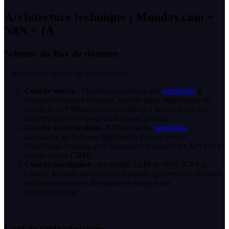
Architecture technique : Monday.com +
N8N + IA
Schema du flux de donnees
L’architecture repose sur trois couches :
Couche source
: Monday.com envoie des
webhooks
a
chaque evenement (creation, modification, suppression de
tache). L’API Monday.com (GraphQL) permet aussi des
requetes planifiees pour les analyses globales
Couche orchestration
: N8N recoit les
webhooks
,
transforme les donnees, applique la logique metier
(conditions, boucles, enrichissement) et appelle les API tierces
(Slack, email, CRM)
Couche intelligence
: les noeuds LLM de N8N (GPT-4,
Claude, Mistral) analysent les donnees, generent des resumes,
calculent des scores de priorite et redigent des
communications
Cout de l’infrastructure