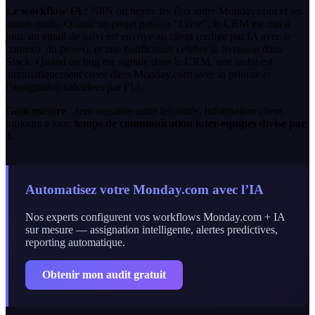
Le workflow IA
: N8N orchestre les flux entre Monday.com et les
autres outils. Quand un projet passe a “Livre”, le CRM est mis a
jour, un email de suivi est envoye au client (redige par IA avec le
contexte du projet), et une notification celebre la livraison dans
Slack. Quand un bug est signale dans le CRM, une tache est
automatiquement creee dans Monday.com avec la priorite et
l’assignation calculees par l’IA.
Gain mesure
: zero ressaisie entre les outils, information client
toujours a jour,
temps de communication inter-equipes divise par
3
.
Automatisez votre Monday.com avec l’IA
Nos experts configurent vos workflows Monday.com + IA
sur mesure — assignation intelligente, alertes predictives,
reporting automatique.
Obtenir mon audit gratuit