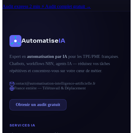
Audit express 2 min ⚡
Audit complet gratuit →
Automatise
IA
Expert en
automatisation par IA
pour les TPE/PME françaises.
Chatbots, workflows N8N, agents IA — réduisez vos tâches
répétitives et concentrez-vous sur votre cœur de métier.
contact@automatisation-intelligence-artificielle.fr
France entière — Télétravail & Déplacement
Obtenir un audit gratuit
SERVICES IA