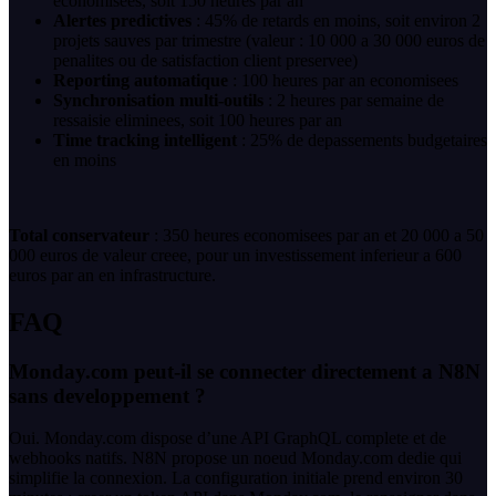
economisees, soit 150 heures par an
Alertes predictives
: 45% de retards en moins, soit environ 2
projets sauves par trimestre (valeur : 10 000 a 30 000 euros de
penalites ou de satisfaction client preservee)
Reporting automatique
: 100 heures par an economisees
Synchronisation multi-outils
: 2 heures par semaine de
ressaisie eliminees, soit 100 heures par an
Time tracking intelligent
: 25% de depassements budgetaires
en moins
Total conservateur
: 350 heures economisees par an et 20 000 a 50
000 euros de valeur creee, pour un investissement inferieur a 600
euros par an en infrastructure.
FAQ
Monday.com peut-il se connecter directement a N8N
sans developpement ?
Oui. Monday.com dispose d’une API GraphQL complete et de
webhooks natifs. N8N propose un noeud Monday.com dedie qui
simplifie la connexion. La configuration initiale prend environ 30