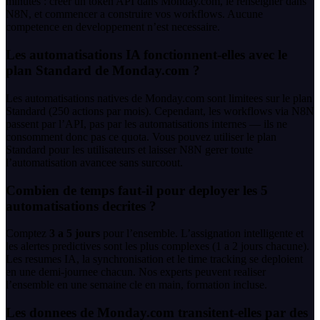
minutes : creer un token API dans Monday.com, le renseigner dans
N8N, et commencer a construire vos workflows. Aucune
competence en developpement n’est necessaire.
Les automatisations IA fonctionnent-elles avec le
plan Standard de Monday.com ?
Les automatisations natives de Monday.com sont limitees sur le plan
Standard (250 actions par mois). Cependant, les workflows via N8N
passent par l’API, pas par les automatisations internes — ils ne
consomment donc pas ce quota. Vous pouvez utiliser le plan
Standard pour les utilisateurs et laisser N8N gerer toute
l’automatisation avancee sans surcoout.
Combien de temps faut-il pour deployer les 5
automatisations decrites ?
Comptez
3 a 5 jours
pour l’ensemble. L’assignation intelligente et
les alertes predictives sont les plus complexes (1 a 2 jours chacune).
Les resumes IA, la synchronisation et le time tracking se deploient
en une demi-journee chacun. Nos experts peuvent realiser
l’ensemble en une semaine cle en main, formation incluse.
Les donnees de Monday.com transitent-elles par des