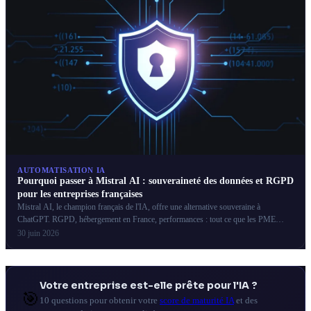
AUTOMATISATION IA
Pourquoi passer à Mistral AI : souveraineté des données et RGPD
pour les entreprises françaises
Mistral AI, le champion français de l'IA, offre une alternative souveraine à
ChatGPT. RGPD, hébergement en France, performances : tout ce que les PME
françaises doivent savoir.
30 juin 2026
Votre entreprise est-elle prête pour l'IA ?
🎯
10 questions pour obtenir votre
score de maturité IA
et des