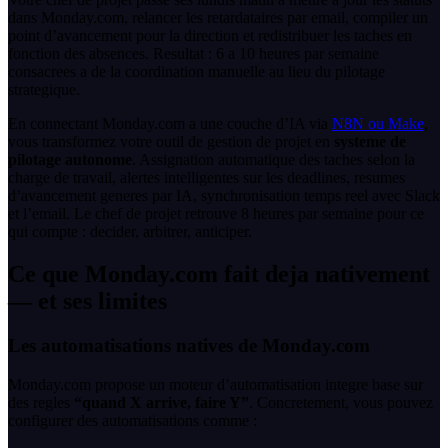
dans Monday.com, relancer les retardataires par email, compiler un
point d’avancement pour la direction et redistribuer les taches en
fonction des absences. Resultat : 6 a 10 heures par semaine
consacrees a de la coordination manuelle au lieu du pilotage
strategique.
En connectant Monday.com a une couche d’IA via
N8N ou
Make
,
vous transformez votre outil de gestion de projet en
systeme de
pilotage autonome
. Assignation automatique des taches selon la
charge de travail, alertes intelligentes sur les deadlines, resumes
d’avancement generes par IA, synchronisation temps reel avec Slack
et l’email. Le chef de projet retrouve 8 heures par semaine pour ce
qui compte : decider, arbitrer, anticiper.
Ce que Monday.com fait deja nativement
— et ses limites
Les automatisations natives de Monday.com
Monday.com propose un moteur d’automatisation integre base sur
des regles
“quand X arrive, faire Y”
. Concretement, vous pouvez
configurer des automatisations comme :