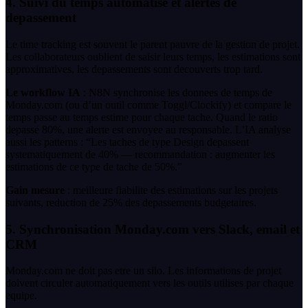
4. Suivi du temps automatise et alertes de
depassement
Le time tracking est souvent le parent pauvre de la gestion de projet.
Les collaborateurs oublient de saisir leurs temps, les estimations sont
approximatives, les depassements sont decouverts trop tard.
Le workflow IA
: N8N synchronise les donnees de temps de
Monday.com (ou d’un outil comme Toggl/Clockify) et compare le
temps passe au temps estime pour chaque tache. Quand le ratio
depasse 80%, une alerte est envoyee au responsable. L’IA analyse
aussi les patterns : “Les taches de type Design depassent
systematiquement de 40% — recommandation : augmenter les
estimations de ce type de tache de 50%.”
Gain mesure
: meilleure fiabilite des estimations sur les projets
suivants, reduction de 25% des depassements budgetaires.
5. Synchronisation Monday.com vers Slack, email et
CRM
Monday.com ne doit pas etre un silo. Les informations de projet
doivent circuler automatiquement vers les outils utilises par chaque
equipe.