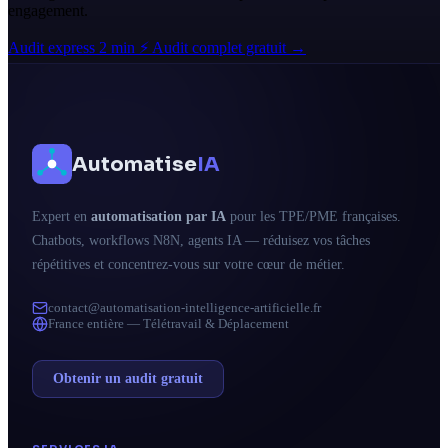
engagement.
Audit express 2 min ⚡
Audit complet gratuit →
Automatise
IA
Expert en
automatisation par IA
pour les TPE/PME françaises.
Chatbots, workflows N8N, agents IA — réduisez vos tâches
répétitives et concentrez-vous sur votre cœur de métier.
contact@automatisation-intelligence-artificielle.fr
France entière — Télétravail & Déplacement
Obtenir un audit gratuit