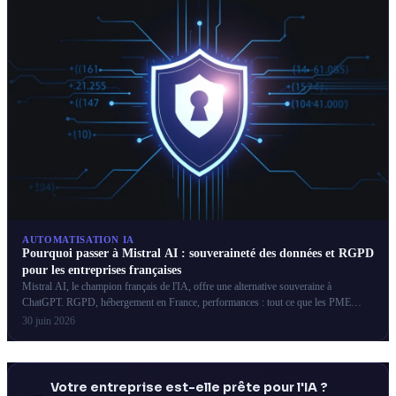
AUTOMATISATION IA
Pourquoi passer à Mistral AI : souveraineté des données et RGPD
pour les entreprises françaises
Mistral AI, le champion français de l'IA, offre une alternative souveraine à
ChatGPT. RGPD, hébergement en France, performances : tout ce que les PME
françaises doivent savoir.
30 juin 2026
Votre entreprise est-elle prête pour l'IA ?