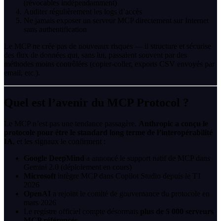
(révocables indépendamment)
Auditer régulièrement les logs d’accès
Ne jamais exposer un serveur MCP directement sur Internet
sans authentification
Le MCP ne crée pas de nouveaux risques — il structure et sécurise
des flux de données qui, sans lui, passaient souvent par des
méthodes moins contrôlées (copier-coller, exports CSV envoyés par
email, etc.).
Quel est l’avenir du MCP Protocol ?
Le MCP n’est pas une tendance passagère.
Anthropic a conçu le
protocole pour être le standard long terme de l’interopérabilité
IA
, et les signaux le confirment :
Google DeepMind
a annoncé le support natif de MCP dans
Gemini 2.0 (déploiement en cours)
Microsoft
intègre MCP dans Copilot Studio depuis le T1
2026
OpenAI
a rejoint le comité de gouvernance du protocole en
mars 2026
Le registre officiel compte désormais
plus de 5 000 serveurs
MCP référencés