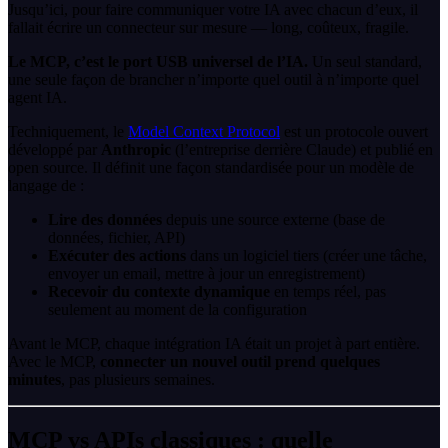
Jusqu’ici, pour faire communiquer votre IA avec chacun d’eux, il
fallait écrire un connecteur sur mesure — long, coûteux, fragile.
Le MCP, c’est le port USB universel de l’IA.
Un seul standard,
une seule façon de brancher n’importe quel outil à n’importe quel
agent IA.
Techniquement, le
Model Context Protocol
est un protocole ouvert
développé par
Anthropic
(l’entreprise derrière Claude) et publié en
open source. Il définit une façon standardisée pour un modèle de
langage de :
Lire des données
depuis une source externe (base de
données, fichier, API)
Exécuter des actions
dans un logiciel tiers (créer une tâche,
envoyer un email, mettre à jour un enregistrement)
Recevoir du contexte dynamique
en temps réel, pas
seulement au moment de la configuration
Avant le MCP, chaque intégration IA était un projet à part entière.
Avec le MCP,
connecter un nouvel outil prend quelques
minutes
, pas plusieurs semaines.
MCP vs APIs classiques : quelle