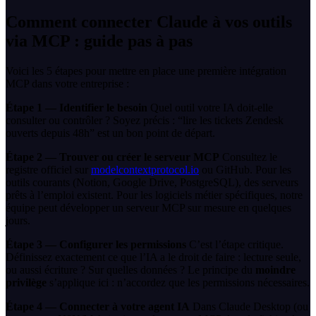
Comment connecter Claude à vos outils
via MCP : guide pas à pas
Voici les 5 étapes pour mettre en place une première intégration
MCP dans votre entreprise :
Étape 1 — Identifier le besoin
Quel outil votre IA doit-elle
consulter ou contrôler ? Soyez précis : “lire les tickets Zendesk
ouverts depuis 48h” est un bon point de départ.
Étape 2 — Trouver ou créer le serveur MCP
Consultez le
registre officiel sur
modelcontextprotocol.io
ou GitHub. Pour les
outils courants (Notion, Google Drive, PostgreSQL), des serveurs
prêts à l’emploi existent. Pour les logiciels métier spécifiques, notre
équipe peut développer un serveur MCP sur mesure en quelques
jours.
Étape 3 — Configurer les permissions
C’est l’étape critique.
Définissez exactement ce que l’IA a le droit de faire : lecture seule,
ou aussi écriture ? Sur quelles données ? Le principe du
moindre
privilège
s’applique ici : n’accordez que les permissions nécessaires.
Étape 4 — Connecter à votre agent IA
Dans Claude Desktop (ou