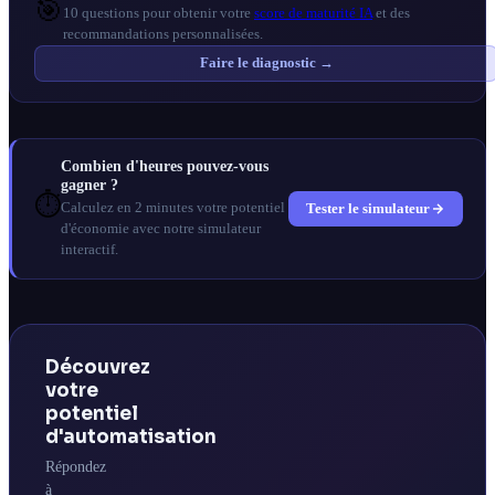
🎯
10 questions pour obtenir votre
score de maturité IA
et des
recommandations personnalisées.
Faire le diagnostic →
Combien d'heures pouvez-vous
gagner ?
⏱️
Tester le simulateur
Calculez en 2 minutes votre potentiel
d'économie avec notre simulateur
interactif.
Découvrez
votre
potentiel
d'automatisation
Répondez
à