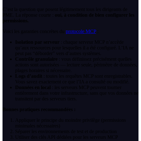
C’est la question que posent légitimement tous les dirigeants de
PME. La réponse courte :
oui, à condition de bien configurer les
permissions.
Voici les garanties concrètes du
protocole MCP
:
Isolation par serveur
: chaque serveur MCP n’accède
qu’aux ressources pour lesquelles il a été configuré. L’IA ne
peut pas “déborder” vers d’autres systèmes.
Contrôle granulaire
: vous définissez précisément quelles
actions sont autorisées — lecture seule, périmètre de données,
plages horaires si nécessaire.
Logs d’audit
: toutes les requêtes MCP sont enregistrables.
Vous savez exactement ce que l’IA a consulté ou modifié.
Données en local
: les serveurs MCP peuvent tourner
entièrement dans votre infrastructure, sans que vos données ne
transitent par des serveurs tiers.
Bonnes pratiques recommandées :
Appliquer le principe du moindre privilège (permissions
minimales nécessaires)
Séparer les environnements de test et de production
Utiliser des clés API dédiées pour les serveurs MCP