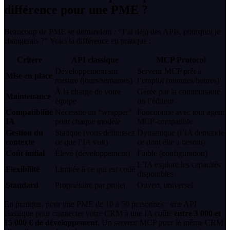
différence pour une PME ?
Beaucoup de PME se demandent : “J’ai déjà des APIs, pourquoi je
changerais ?” Voici la différence en pratique :
Critère
API classique
MCP Protocol
Développement sur
Serveur MCP prêt à
Mise en place
mesure (jours/semaines)
l’emploi (minutes/heures)
À la charge de votre
Gérée par la communauté
Maintenance
équipe
ou l’éditeur
Compatibilité
Nécessite un “wrapper”
Fonctionne avec tout agent
IA
pour chaque modèle
MCP-compatible
Gestion du
Statique (vous définissez
Dynamique (l’IA demande
contexte
ce que l’IA voit)
ce dont elle a besoin)
Coût initial
Élevé (développement)
Faible (configuration)
L’IA explore les capacités
Flexibilité
Limitée à ce qui est codé
disponibles
Standard
Propriétaire par projet
Ouvert, universel
En pratique, pour une PME de 10 à 50 personnes : une API
classique pour connecter votre CRM à une IA coûte
entre 3 000 et
15 000 € de développement
. Un serveur MCP pour le même CRM