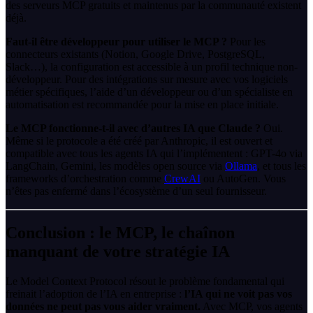
des serveurs MCP gratuits et maintenus par la communauté existent
déjà.
Faut-il être développeur pour utiliser le MCP ?
Pour les
connecteurs existants (Notion, Google Drive, PostgreSQL,
Slack…), la configuration est accessible à un profil technique non-
développeur. Pour des intégrations sur mesure avec vos logiciels
métier spécifiques, l’aide d’un développeur ou d’un spécialiste en
automatisation est recommandée pour la mise en place initiale.
Le MCP fonctionne-t-il avec d’autres IA que Claude ?
Oui.
Même si le protocole a été créé par Anthropic, il est ouvert et
compatible avec tous les agents IA qui l’implémentent : GPT-4o via
LangChain, Gemini, les modèles open source via
Ollama
, et tous les
frameworks d’orchestration comme
CrewAI
ou AutoGen. Vous
n’êtes pas enfermé dans l’écosystème d’un seul fournisseur.
Conclusion : le MCP, le chaînon
manquant de votre stratégie IA
Le Model Context Protocol résout le problème fondamental qui
freinait l’adoption de l’IA en entreprise :
l’IA qui ne voit pas vos
données ne peut pas vous aider vraiment.
Avec MCP, vos agents