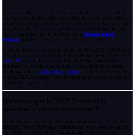
Vous avez intégré un assistant IA dans votre entreprise, mais il ne
“voit” pas vos données dans votre CRM. Il ne peut pas consulter
vos stocks en temps réel. Il ignore ce qui s’est passé dans votre outil
de ticketing hier. L’IA est là, puissante — mais enfermée dans une
bulle. C’est exactement le problème que le
Model Context
Protocol
(MCP)
d’Anthropic a été conçu pour résoudre.
Lancé fin 2024 et massivement adopté en 2025-2026, le MCP est
devenu en moins de 18 mois le standard de facto pour connecter les
agents IA
à vos logiciels métier.
Plus de 5 000 serveurs MCP
publics
sont disponibles aujourd’hui, et les grandes plateformes
d’automatisation —
N8N
,
Make
,
Zapier
— l’ont intégré nativement.
Pour les PME françaises, c’est une opportunité concrète d’aller bien
au-delà du simple chatbot.
Qu’est-ce que le MCP Protocol et
pourquoi c’est une révolution ?
Imaginez que chaque logiciel de votre entreprise parle une langue
différente. Votre CRM parle “Salesforcien”, votre base de données
parle “SQL”, votre outil de facturation parle “API REST v2”.