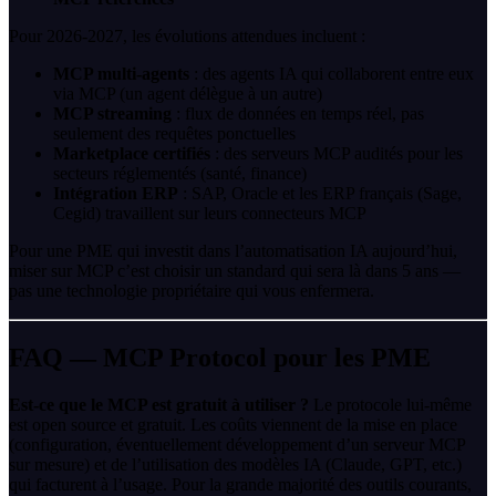
Pour 2026-2027, les évolutions attendues incluent :
MCP multi-agents
: des agents IA qui collaborent entre eux
via MCP (un agent délègue à un autre)
MCP streaming
: flux de données en temps réel, pas
seulement des requêtes ponctuelles
Marketplace certifiés
: des serveurs MCP audités pour les
secteurs réglementés (santé, finance)
Intégration ERP
: SAP, Oracle et les ERP français (Sage,
Cegid) travaillent sur leurs connecteurs MCP
Pour une PME qui investit dans l’automatisation IA aujourd’hui,
miser sur MCP c’est choisir un standard qui sera là dans 5 ans —
pas une technologie propriétaire qui vous enfermera.
FAQ — MCP Protocol pour les PME
Est-ce que le MCP est gratuit à utiliser ?
Le protocole lui-même
est open source et gratuit. Les coûts viennent de la mise en place
(configuration, éventuellement développement d’un serveur MCP
sur mesure) et de l’utilisation des modèles IA (Claude, GPT, etc.)
qui facturent à l’usage. Pour la grande majorité des outils courants,