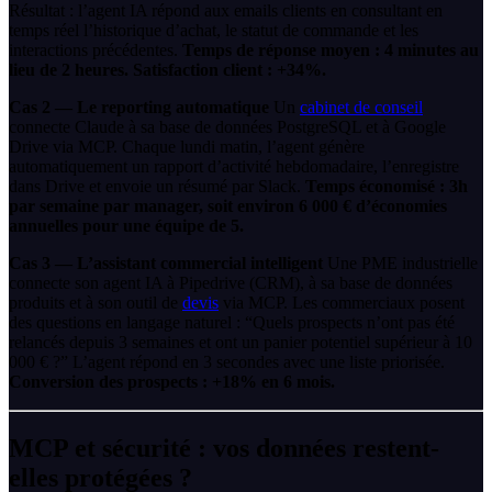
Résultat : l’agent IA répond aux emails clients en consultant en
temps réel l’historique d’achat, le statut de commande et les
interactions précédentes.
Temps de réponse moyen : 4 minutes au
lieu de 2 heures. Satisfaction client : +34%.
Cas 2 — Le reporting automatique
Un
cabinet de conseil
connecte Claude à sa base de données PostgreSQL et à Google
Drive via MCP. Chaque lundi matin, l’agent génère
automatiquement un rapport d’activité hebdomadaire, l’enregistre
dans Drive et envoie un résumé par Slack.
Temps économisé : 3h
par semaine par manager, soit environ 6 000 € d’économies
annuelles pour une équipe de 5.
Cas 3 — L’assistant commercial intelligent
Une PME industrielle
connecte son agent IA à Pipedrive (CRM), à sa base de données
produits et à son outil de
devis
via MCP. Les commerciaux posent
des questions en langage naturel : “Quels prospects n’ont pas été
relancés depuis 3 semaines et ont un panier potentiel supérieur à 10
000 € ?” L’agent répond en 3 secondes avec une liste priorisée.
Conversion des prospects : +18% en 6 mois.
MCP et sécurité : vos données restent-
elles protégées ?