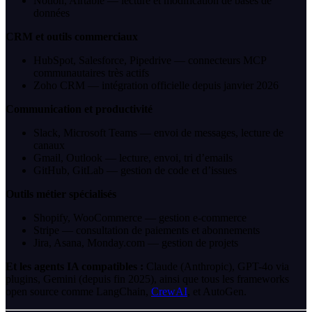
Notion, Airtable — lecture et modification de bases de
données
CRM et outils commerciaux
HubSpot, Salesforce, Pipedrive — connecteurs MCP
communautaires très actifs
Zoho CRM — intégration officielle depuis janvier 2026
Communication et productivité
Slack, Microsoft Teams — envoi de messages, lecture de
canaux
Gmail, Outlook — lecture, envoi, tri d’emails
GitHub, GitLab — gestion de code et d’issues
Outils métier spécialisés
Shopify, WooCommerce — gestion e-commerce
Stripe — consultation de paiements et abonnements
Jira, Asana, Monday.com — gestion de projets
Et les agents IA compatibles :
Claude (Anthropic), GPT-4o via
plugins, Gemini (depuis fin 2025), ainsi que tous les frameworks
open source comme LangChain,
CrewAI
, et AutoGen.