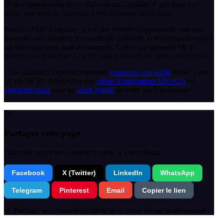
IA deviennent enfin des collaborateurs capables d’agir dans vos
outils, pas juste de répondre à des questions génériques.
Pour les PME françaises, c’est une fenêtre d’opportunité concrète :
les outils sont matures, les standards stabilisés, et les premiers retours
sur investissement sont documentés. Celles qui intègrent MCP
aujourd’hui prendront 12 à 18 mois d’avance sur leurs concurrents.
Vous souhaitez explorer comment
connecter vos outils
métier à une
IA via MCP ? Découvrez nos
offres d’intégration API et IA
ou
contactez-nous
pour un
audit gratuit
de votre stack technique.
🚀
Partagez cette page
Faites découvrir nos conseils experts à votre réseau
Facebook
X (Twitter)
LinkedIn
WhatsApp
Telegram
Pinterest
Email
Copier le lien
💡 Partagez nos conseils d'experts avec votre réseau professionnel