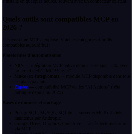
s’installe en quelques heures, souvent avec un connecteur existant.
Quels outils sont compatibles MCP en
2026 ?
L’écosystème MCP a explosé. Voici les catégories d’outils
compatibles aujourd’hui :
Plateformes d’automatisation
N8N
— intégration MCP native depuis la version 1.40, avec
un nœud dédié “MCP Server”
Make (ex-Integromat)
— module MCP disponible dans tous
les plans payants
Zapier
— compatibilité MCP via les “AI Actions” (bêta
publique depuis mi-2025)
Bases de données et stockage
PostgreSQL, MySQL, SQLite — serveurs MCP officiels
maintenus par Anthropic
Google Drive, Dropbox, OneDrive — accès lecture/écriture
via MCP