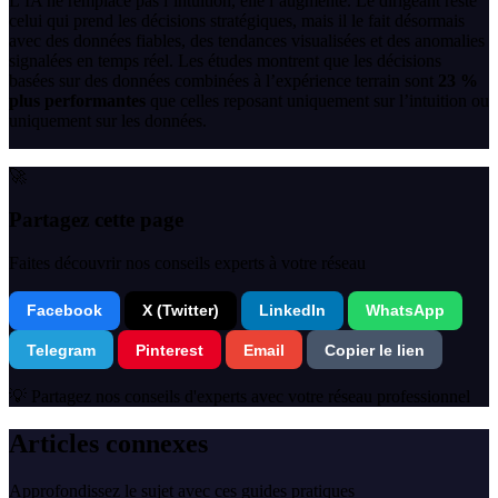
L’IA ne remplace pas l’intuition, elle l’augmente. Le dirigeant reste
celui qui prend les décisions stratégiques, mais il le fait désormais
avec des données fiables, des tendances visualisées et des anomalies
signalées en temps réel. Les études montrent que les décisions
basées sur des données combinées à l’expérience terrain sont
23 %
plus performantes
que celles reposant uniquement sur l’intuition ou
uniquement sur les données.
🚀
Partagez cette page
Faites découvrir nos conseils experts à votre réseau
Facebook
X (Twitter)
LinkedIn
WhatsApp
Telegram
Pinterest
Email
Copier le lien
💡 Partagez nos conseils d'experts avec votre réseau professionnel
Articles connexes
Approfondissez le sujet avec ces guides pratiques