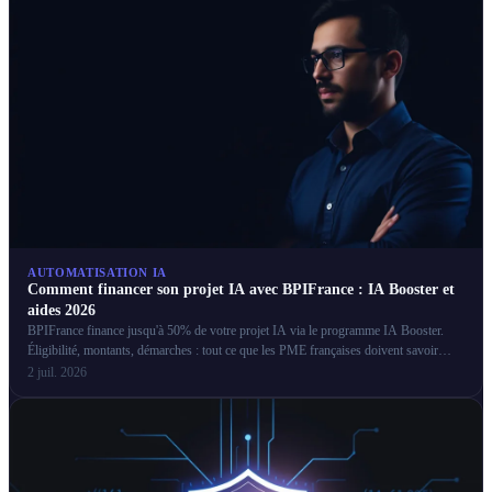
AUTOMATISATION IA
Comment financer son projet IA avec BPIFrance : IA Booster et
aides 2026
BPIFrance finance jusqu'à 50% de votre projet IA via le programme IA Booster.
Éligibilité, montants, démarches : tout ce que les PME françaises doivent savoir
pour obtenir ces aides.
2 juil. 2026