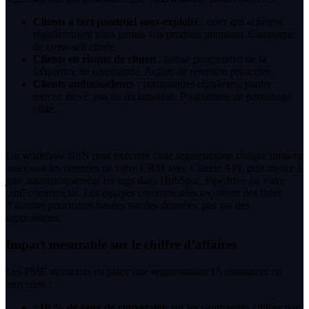
Clients à fort potentiel sous-exploité
: ceux qui achètent
régulièrement mais jamais vos produits premium. Campagne
de cross-sell ciblée.
Clients en risque de churn
: baisse progressive de la
fréquence de commande. Action de rétention proactive.
Clients ambassadeurs
: commandes régulières, panier
moyen élevé, pas de réclamation. Programme de parrainage
ciblé.
Un workflow N8N peut exécuter cette segmentation chaque mois en
analysant les données de votre CRM avec Claude API, puis mettre à
jour automatiquement les tags dans HubSpot, Pipedrive ou votre
outil commercial. Les équipes commerciales reçoivent des listes
d’actions prioritaires basées sur des données, pas sur des
suppositions.
Impact mesurable sur le chiffre d’affaires
Les PME ayant mis en place une segmentation IA constatent en
moyenne :
+18 % de taux de conversion
sur les campagnes ciblées par