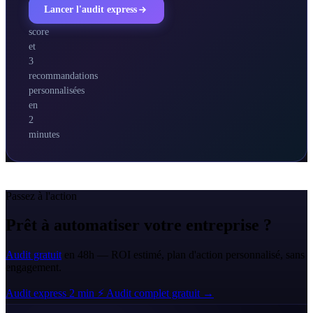
obtenez
Lancer l'audit express
votre
score
et
3
recommandations
personnalisées
en
2
minutes
Passez à l'action
Prêt à automatiser votre entreprise ?
Audit gratuit
en 48h — ROI estimé, plan d'action personnalisé, sans
engagement.
Audit express 2 min ⚡
Audit complet gratuit →