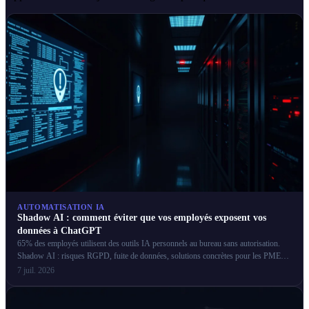
AUTOMATISATION IA
Shadow AI : comment éviter que vos employés exposent vos
données à ChatGPT
65% des employés utilisent des outils IA personnels au bureau sans autorisation.
Shadow AI : risques RGPD, fuite de données, solutions concrètes pour les PME
françaises.
7 juil. 2026