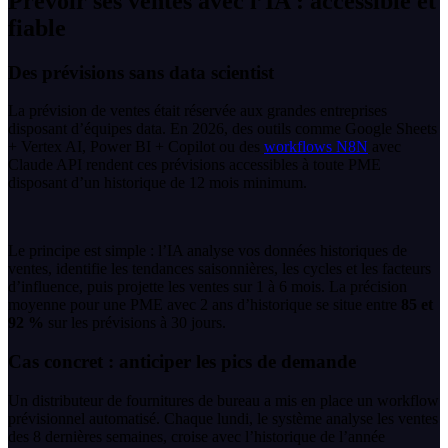
Prévoir ses ventes avec l’IA : accessible et
fiable
Des prévisions sans data scientist
La prévision de ventes était réservée aux grandes entreprises
disposant d’équipes data. En 2026, des outils comme Google Sheets
+ Vertex AI, Power BI + Copilot ou des
workflows N8N
avec
Claude API rendent ces prévisions accessibles à toute PME
disposant d’un historique de 12 mois minimum.
Le principe est simple : l’IA analyse vos données historiques de
ventes, identifie les tendances saisonnières, les cycles et les facteurs
d’influence, puis projette les ventes sur 1 à 6 mois. La précision
moyenne pour une PME avec 2 ans d’historique se situe entre
85 et
92 %
sur les prévisions à 30 jours.
Cas concret : anticiper les pics de demande
Un distributeur de fournitures de bureau a mis en place un workflow
prévisionnel automatisé. Chaque lundi, le système analyse les ventes
des 8 dernières semaines, croise avec l’historique de l’année