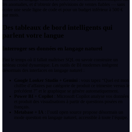
les anomalies, et d’obtenir des prévisions de ventes fiables — sans
écrire une seule ligne de code et pour un budget inférieur à 500 €
par mois.
Des tableaux de bord intelligents qui
parlent votre langue
Interroger ses données en langage naturel
Fini le temps où il fallait maîtriser SQL ou savoir construire un
tableau croisé dynamique. Les outils de BI modernes intègrent
désormais des interfaces en langage naturel :
Google Looker Studio + Gemini
: vous tapez “Quel est mon
chiffre d’affaires par catégorie de produit ce trimestre versus le
précédent ?” et le graphique se génère automatiquement.
Power BI + Copilot
: Microsoft Copilot analyse vos données
et produit des visualisations à partir de questions posées en
français.
Metabase + IA
: l’outil open source propose désormais un
mode question en langage naturel, accessible à toute l’équipe.