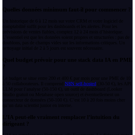
Quelles données minimum faut-il pour commencer ?
Un historique de 6 à 12 mois sur votre CRM et votre logiciel de
comptabilité suffit pour les dashboards et les alertes. Pour les
prévisions de ventes fiables, comptez 12 à 24 mois d’historique.
L’essentiel est que les données soient propres et structurées : pas de
doublons, pas de champs vides sur les informations critiques. Un
nettoyage initial de 2 à 5 jours est souvent nécessaire.
Quel budget prévoir pour une stack data IA en PME
?
Le budget se situe entre 200 et 400 € par mois pour une PME de 10
à 50 collaborateurs. Il comprend
N8N self-hosted
(30-50 €), les API
LLM pour l’analyse (50-150 €), un outil de dashboard (Looker
Studio gratuit ou Metabase open source) et éventuellement un
connecteur de données (50-100 €). C’est 10 à 20 fois moins cher
qu’un data scientist junior en interne.
L’IA peut-elle vraiment remplacer l’intuition du
dirigeant ?