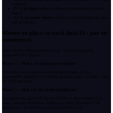
segment.
-25 % de churn
grâce à la détection précoce des clients à
risque.
+12 % de panier moyen
via des recommandations de cross-
sell pertinentes.
Mettre en place sa stack data IA : par où
commencer
Inutile de tout automatiser d’un coup. Voici une approche
progressive en 3 phases :
Phase 1 — Mois 1 : le dashboard centralisé
Connectez vos 3 sources de données principales (CRM,
comptabilité, analytics) à un tableau de bord unique via N8N. Coût :
50-100 € par mois.
Phase 2 — Mois 2-3 : les alertes intelligentes
Configurez des alertes IA sur vos 5 KPIs les plus critiques (CA,
marge, taux de conversion, satisfaction client, trésorerie). Coût
additionnel : 50-100 € par mois pour les API LLM.