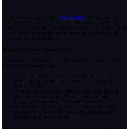
Ces alertes se configurent dans
N8N ou
Make
en combinant des
règles statistiques simples (seuils, moyennes mobiles) avec une
couche d’analyse IA qui élimine les faux positifs. Une PME utilisant
ce système détecte les problèmes
en moyenne 12 jours plus tôt
qu’avec un reporting classique.
Réduire les pertes financières
Les anomalies détectées tôt se corrigent avant de devenir coûteuses.
Quelques exemples concrets :
Un e-commerce a détecté une erreur de prix sur une fiche
produit en 2 heures au lieu de 3 semaines — économie
estimée :
8 500 €
.
Un prestataire de services a identifié un client en risque de
résiliation 30 jours avant le terme — action commerciale
menée, contrat renouvelé pour
24 000 € annuels
.
Un grossiste a repéré un fournisseur dont les prix avaient
augmenté de 12 % sans préavis — renégociation immédiate,
économie de
15 000 € par an
.