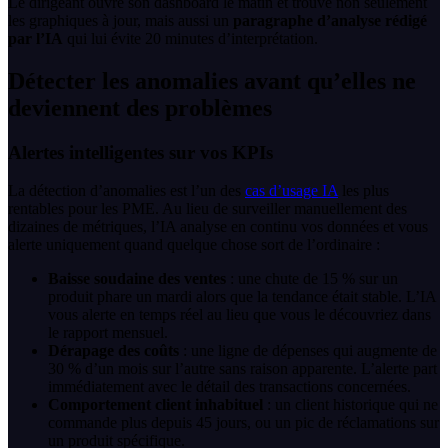
Le dirigeant ouvre son dashboard le matin et trouve non seulement
les graphiques à jour, mais aussi un
paragraphe d’analyse rédigé
par l’IA
qui lui évite 20 minutes d’interprétation.
Détecter les anomalies avant qu’elles ne
deviennent des problèmes
Alertes intelligentes sur vos KPIs
La détection d’anomalies est l’un des
cas d’usage IA
les plus
rentables pour les PME. Au lieu de surveiller manuellement des
dizaines de métriques, l’IA analyse en continu vos données et vous
alerte uniquement quand quelque chose sort de l’ordinaire :
Baisse soudaine des ventes
: une chute de 15 % sur un
produit phare un mardi alors que la tendance était stable. L’IA
vous alerte en temps réel au lieu que vous le découvriez dans
le rapport mensuel.
Dérapage des coûts
: une ligne de dépenses qui augmente de
30 % d’un mois sur l’autre sans raison apparente. L’alerte part
immédiatement avec le détail des transactions concernées.
Comportement client inhabituel
: un client historique qui ne
commande plus depuis 45 jours, ou un pic de réclamations sur
un produit spécifique.