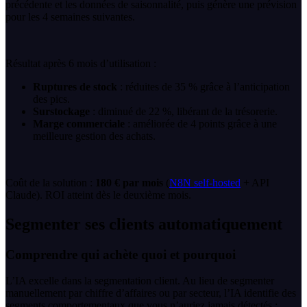
précédente et les données de saisonnalité, puis génère une prévision
pour les 4 semaines suivantes.
Résultat après 6 mois d’utilisation :
Ruptures de stock
: réduites de 35 % grâce à l’anticipation
des pics.
Surstockage
: diminué de 22 %, libérant de la trésorerie.
Marge commerciale
: améliorée de 4 points grâce à une
meilleure gestion des achats.
Coût de la solution :
180 € par mois
(
N8N self-hosted
+ API
Claude). ROI atteint dès le deuxième mois.
Segmenter ses clients automatiquement
Comprendre qui achète quoi et pourquoi
L’IA excelle dans la segmentation client. Au lieu de segmenter
manuellement par chiffre d’affaires ou par secteur, l’IA identifie des
segments comportementaux que vous n’auriez jamais détectés :