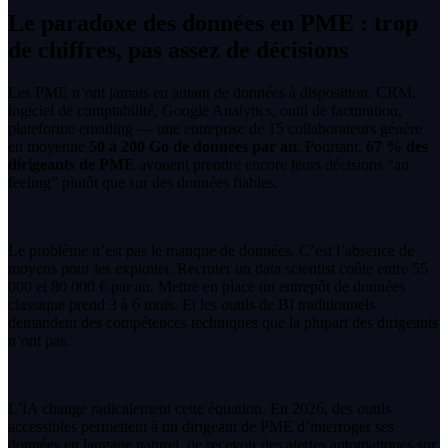
Le paradoxe des données en PME : trop
de chiffres, pas assez de décisions
Les PME n’ont jamais eu autant de données à disposition. CRM,
logiciel de comptabilité, Google Analytics, outil de facturation,
plateforme emailing — une entreprise de 15 collaborateurs génère
en moyenne
50 à 200 Go de données par an
. Pourtant,
67 % des
dirigeants de PME
avouent prendre encore leurs décisions “au
feeling” plutôt que sur des données fiables.
Le problème n’est pas le manque de données. C’est l’absence de
moyens pour les exploiter. Recruter un data scientist coûte entre 55
000 et 80 000 € par an. Mettre en place un entrepôt de données
classique prend 3 à 6 mois. Et les outils de BI traditionnels
demandent des compétences techniques que la plupart des dirigeants
n’ont pas.
L’IA change radicalement cette équation. En 2026, des outils
accessibles permettent à un dirigeant de PME d’interroger ses
données en langage naturel, de recevoir des alertes automatiques sur