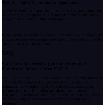
Phase 3 — Mois 4-6 : prévisions et segmentation
Activez les modules de prévision de ventes et de segmentation client
une fois que vous disposez de 3 à 6 mois de données consolidées.
Budget total de la stack :
200 à 400 € par mois
.
Le ROI global se mesure en semaines, pas en mois. Dès la première
anomalie détectée ou la première prévision qui évite une rupture de
stock, l’investissement est amorti.
FAQ
Faut-il un data scientist pour mettre en place
l’analyse de données IA en PME ?
Non. Les outils actuels (Google Looker Studio + Gemini, Power BI
+ Copilot, Metabase) sont conçus pour des utilisateurs non
techniques. Un workflow N8N + Claude API se configure en
quelques jours avec l’aide d’un spécialiste en automatisation. Le
dirigeant ou le responsable administratif peut ensuite interroger ses
données en langage naturel, sans compétence en SQL ou en
statistiques.