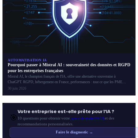
AUTOMATISATION IA
Pourquoi passer à Mistral AI : souveraineté des données et RGPD
pour les entreprises françaises
Mistral AI, le champion français de l'IA, offre une alternative souveraine à
ChatGPT. RGPD, hébergement en France, performances : tout ce que les PME
françaises doivent savoir.
30 juin 2026
Votre entreprise est-elle prête pour l'IA ?
🎯
10 questions pour obtenir votre
score de maturité IA
et des
recommandations personnalisées.
Faire le diagnostic →