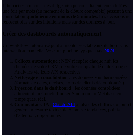
L’impact est concret : des dirigeants qui consultaient leurs chiffres
une fois par mois (au moment de la clôture comptable) passent à une
consultation
quotidienne en moins de 5 minutes
. Les décisions ne
reposent plus sur des intuitions mais sur des données à jour.
Créer des dashboards automatiquement
Un workflow automatisé peut alimenter vos tableaux de bord sans
intervention manuelle. Voici un pipeline typique avec
N8N
:
Collecte automatique
: N8N récupère chaque nuit les
données de votre CRM, de votre comptabilité et de Google
Analytics via leurs API respectives.
Nettoyage et consolidation
: les données sont harmonisées
(formats de dates, devises, noms de clients dédoublonnés).
Injection dans le dashboard
: les données consolidées
alimentent un Google Looker Studio ou un Metabase en
temps quasi réel.
Commentaire IA
:
Claude API
analyse les chiffres du jour et
génère un résumé textuel de 5 lignes : tendances, points
d’attention, opportunités.