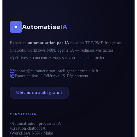
Automatise
IA
Expert en
automatisation par IA
pour les TPE/PME françaises.
Chatbots, workflows N8N, agents IA — réduisez vos tâches
répétitives et concentrez-vous sur votre cœur de métier.
contact@automatisation-intelligence-artificielle.fr
France entière — Télétravail & Déplacement
Obtenir un audit gratuit
SERVICES IA
Automatisation processus IA
Création chatbot IA
Workflows N8N / Make