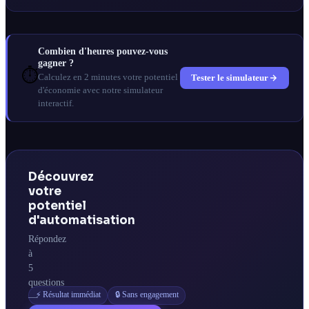
Combien d'heures pouvez-vous
gagner ?
⏱️
Tester le simulateur
Calculez en 2 minutes votre potentiel
d'économie avec notre simulateur
interactif.
Découvrez
votre
potentiel
d'automatisation
Répondez
à
5
questions
⚡ Résultat immédiat
🔒 Sans engagement
—