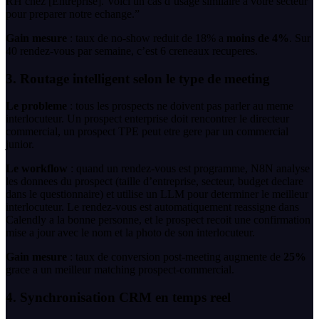
RH chez [Entreprise]. Voici un cas d’usage similaire a votre secteur
pour preparer notre echange.”
Gain mesure
: taux de no-show reduit de 18% a
moins de 4%
. Sur
40 rendez-vous par semaine, c’est 6 creneaux recuperes.
3. Routage intelligent selon le type de meeting
Le probleme
: tous les prospects ne doivent pas parler au meme
interlocuteur. Un prospect enterprise doit rencontrer le directeur
commercial, un prospect TPE peut etre gere par un commercial
junior.
Le workflow
: quand un rendez-vous est programme, N8N analyse
les donnees du prospect (taille d’entreprise, secteur, budget declare
dans le questionnaire) et utilise un LLM pour determiner le meilleur
interlocuteur. Le rendez-vous est automatiquement reassigne dans
Calendly a la bonne personne, et le prospect recoit une confirmation
mise a jour avec le nom et la photo de son interlocuteur.
Gain mesure
: taux de conversion post-meeting augmente de
25%
grace a un meilleur matching prospect-commercial.
4. Synchronisation CRM en temps reel