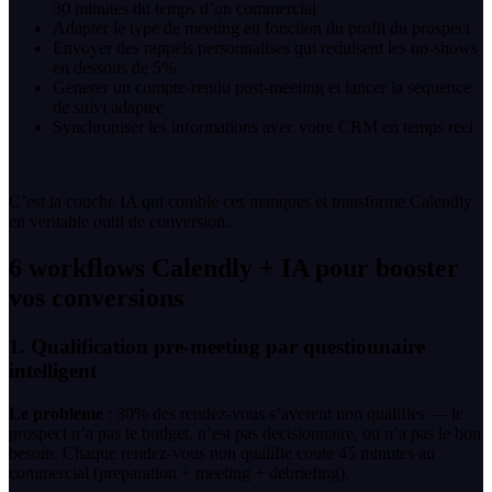
30 minutes du temps d’un commercial
Adapter le type de meeting en fonction du profil du prospect
Envoyer des rappels personnalises qui reduisent les no-shows
en dessous de 5%
Generer un compte-rendu post-meeting et lancer la sequence
de suivi adaptee
Synchroniser les informations avec votre CRM en temps reel
C’est la couche IA qui comble ces manques et transforme Calendly
en veritable outil de conversion.
6 workflows Calendly + IA pour booster
vos conversions
1. Qualification pre-meeting par questionnaire
intelligent
Le probleme
: 30% des rendez-vous s’averent non qualifies — le
prospect n’a pas le budget, n’est pas decisionnaire, ou n’a pas le bon
besoin. Chaque rendez-vous non qualifie coute 45 minutes au
commercial (preparation + meeting + debriefing).