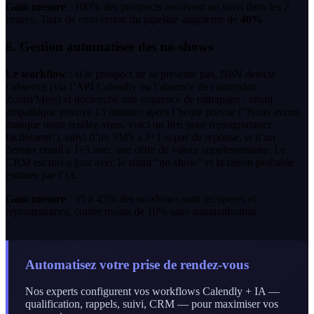
Gain mesure
: 100% des prospects recoivent un suivi dans les 2
heures. Taux de conversion du pipeline augmente de
40%
.
6. Gestion automatisee des no-shows
Le workflow
: si le prospect ne se presente pas, N8N detecte
l’absence (via l’API Calendly ou l’absence de connexion
Zoom/Meet) et declenche une sequence de rattrapage : email
empathique envoye 15 minutes apres l’heure prevue (“Nous avons
manque notre rendez-vous, voici un lien pour reprogrammer
facilement”), suivi d’un SMS a J+1 si pas de reponse, et d’un
dernier email a J+3 avec une offre de valeur supplementaire. Le
CRM est mis a jour avec le statut “no-show” et la raison probable
estimee par l’IA.
Gain mesure
: 35 a 45% des no-shows sont recuperes et
reprogrammes, contre moins de 10% sans automatisation.
Automatisez votre prise de rendez-vous
Nos experts configurent vos workflows Calendly + IA —
qualification, rappels, suivi, CRM — pour maximiser vos