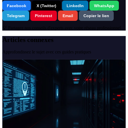
Facebook
X (Twitter)
LinkedIn
WhatsApp
Telegram
Pinterest
Email
Copier le lien
💡 Partagez nos conseils d'experts avec votre réseau professionnel
Articles connexes
Approfondissez le sujet avec ces guides pratiques