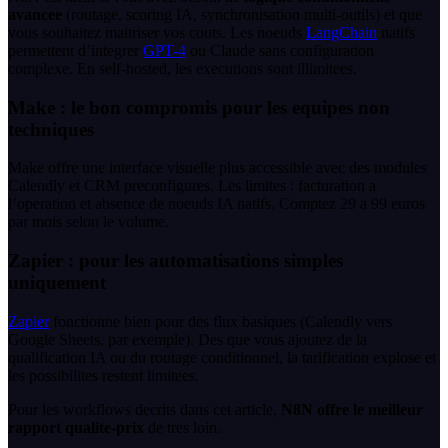
avancee
(routage, scoring IA, synchronisation multi-outils) et que
vous souhaitez maitriser vos couts. Les noeuds
LangChain
natifs
permettent d’integrer
GPT-4
ou Claude sans configuration
complexe. En self-hosted, les executions sont illimitees.
Make : le bon compromis pour les equipes non
techniques
Make offre une interface visuelle plus accessible avec des modules
Calendly et CRM preconfigures. Les limites : facturation a
l’operation et absence de noeuds IA natifs. Comptez 29 a 99 euros
par mois selon le volume.
Zapier : pour les automatisations simples
uniquement
Zapier
fonctionne bien pour des flux basiques (Calendly vers
Google Sheets, par exemple). Des que vous ajoutez de la
qualification IA ou du routage conditionnel, la tarification explose et
les possibilites restent limitees.
Pour les workflows decrits dans cet article,
N8N offre le meilleur
rapport qualite-prix
de tres loin.