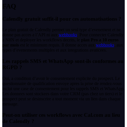
FAQ
Calendly gratuit suffit-il pour ces automatisations ?
Le plan gratuit de Calendly permet un seul type d’evenement et ne
donne pas acces a l’API ni aux
webhooks
. Pour connecter Calendly
a N8N et deployer les workflows decrits, le
plan Pro a 10 euros
par mois
est le minimum requis. Il donne acces aux
webhooks
, aux
types d’evenements multiples et aux integrations avancees.
Les rappels SMS et WhatsApp sont-ils conformes au
RGPD ?
Oui, a condition d’avoir le consentement explicite du prospect. Le
questionnaire de qualification envoye apres la prise de rendez-vous
inclut une case de consentement pour les rappels SMS et WhatsApp.
Les donnees sont stockees dans votre CRM (pas chez un tiers) et le
prospect peut se desinscrire a tout moment via un lien dans chaque
message.
Peut-on utiliser ces workflows avec Cal.com au lieu
de Calendly ?