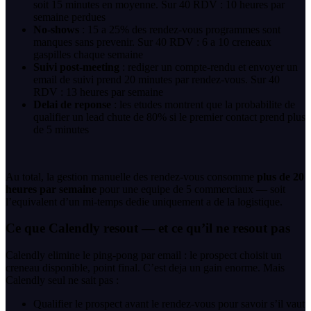
soit 15 minutes en moyenne. Sur 40 RDV : 10 heures par
semaine perdues
No-shows
: 15 a 25% des rendez-vous programmes sont
manques sans prevenir. Sur 40 RDV : 6 a 10 creneaux
gaspilles chaque semaine
Suivi post-meeting
: rediger un compte-rendu et envoyer un
email de suivi prend 20 minutes par rendez-vous. Sur 40
RDV : 13 heures par semaine
Delai de reponse
: les etudes montrent que la probabilite de
qualifier un lead chute de 80% si le premier contact prend plus
de 5 minutes
Au total, la gestion manuelle des rendez-vous consomme
plus de 20
heures par semaine
pour une equipe de 5 commerciaux — soit
l’equivalent d’un mi-temps dedie uniquement a de la logistique.
Ce que Calendly resout — et ce qu’il ne resout pas
Calendly elimine le ping-pong par email : le prospect choisit un
creneau disponible, point final. C’est deja un gain enorme. Mais
Calendly seul ne sait pas :
Qualifier le prospect avant le rendez-vous pour savoir s’il vaut