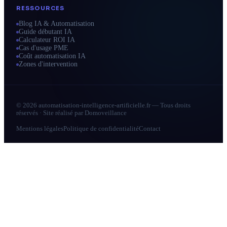
RESSOURCES
Blog IA & Automatisation
Guide débutant IA
Calculateur ROI IA
Cas d'usage PME
Coût automatisation IA
Zones d'intervention
© 2026 automatisation-intelligence-artificielle.fr — Tous droits
réservés · Site réalisé par
Domoveillance
Mentions légales
Politique de confidentialité
Contact