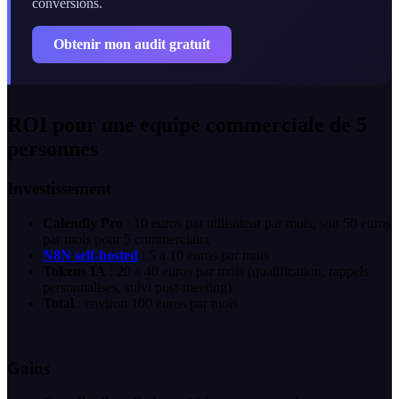
conversions.
Obtenir mon audit gratuit
ROI pour une equipe commerciale de 5
personnes
Investissement
Calendly Pro
: 10 euros par utilisateur par mois, soit 50 euros
par mois pour 5 commerciaux
N8N self-hosted
: 5 a 10 euros par mois
Tokens IA
: 20 a 40 euros par mois (qualification, rappels
personnalises, suivi post-meeting)
Total
: environ 100 euros par mois
Gains