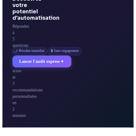
votre
potentiel
d'automatisation
Répondez
à
5
questions
⚡ Résultat immédiat
🔒 Sans engagement
—
obtenez
Lancer l'audit express
votre
score
et
3
recommandations
personnalisées
en
2
minutes