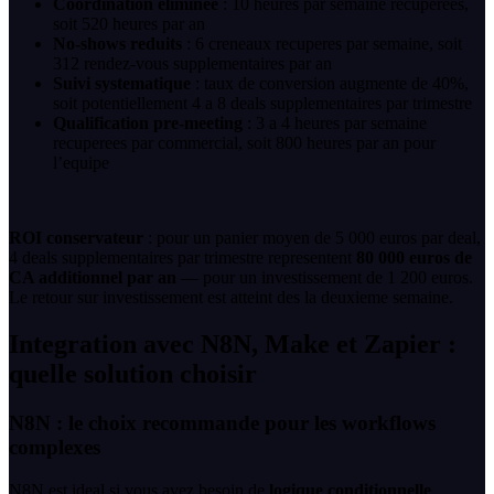
Coordination eliminee
: 10 heures par semaine recuperees,
soit 520 heures par an
No-shows reduits
: 6 creneaux recuperes par semaine, soit
312 rendez-vous supplementaires par an
Suivi systematique
: taux de conversion augmente de 40%,
soit potentiellement 4 a 8 deals supplementaires par trimestre
Qualification pre-meeting
: 3 a 4 heures par semaine
recuperees par commercial, soit 800 heures par an pour
l’equipe
ROI conservateur
: pour un panier moyen de 5 000 euros par deal,
4 deals supplementaires par trimestre representent
80 000 euros de
CA additionnel par an
— pour un investissement de 1 200 euros.
Le retour sur investissement est atteint des la deuxieme semaine.
Integration avec N8N, Make et Zapier :
quelle solution choisir
N8N : le choix recommande pour les workflows
complexes
N8N est ideal si vous avez besoin de
logique conditionnelle