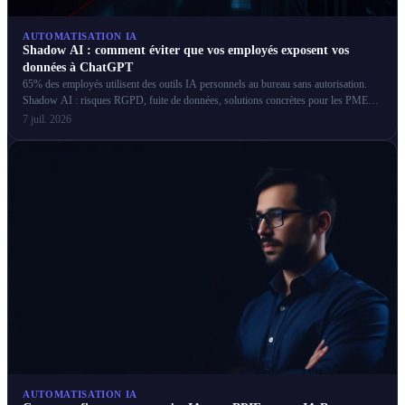
AUTOMATISATION IA
Shadow AI : comment éviter que vos employés exposent vos
données à ChatGPT
65% des employés utilisent des outils IA personnels au bureau sans autorisation.
Shadow AI : risques RGPD, fuite de données, solutions concrètes pour les PME
françaises.
7 juil. 2026
AUTOMATISATION IA