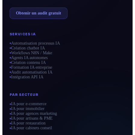
Obtenir un audit gratuit
SERVICES IA
Automatisation processus IA
Création chatbot IA
Workflows N8N / Make
Agents IA autonomes
Création contenu IA
Formation IA entreprise
Audit automatisation IA
Intégration API IA
PAR SECTEUR
IA pour e-commerce
IA pour immobilier
IA pour agences marketing
IA pour artisans & PME
IA pour restauration
IA pour cabinets conseil