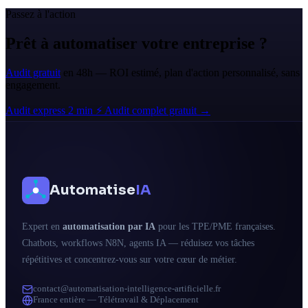
Passez à l'action
Prêt à automatiser votre entreprise ?
Audit gratuit
en 48h — ROI estimé, plan d'action personnalisé, sans
engagement.
Audit express 2 min ⚡
Audit complet gratuit →
Automatise
IA
Expert en
automatisation par IA
pour les TPE/PME françaises.
Chatbots, workflows N8N, agents IA — réduisez vos tâches
répétitives et concentrez-vous sur votre cœur de métier.
contact@automatisation-intelligence-artificielle.fr
France entière — Télétravail & Déplacement