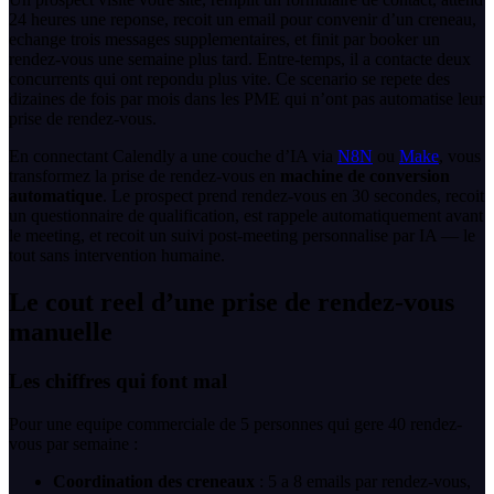
24 heures une reponse, recoit un email pour convenir d’un creneau,
echange trois messages supplementaires, et finit par booker un
rendez-vous une semaine plus tard. Entre-temps, il a contacte deux
concurrents qui ont repondu plus vite. Ce scenario se repete des
dizaines de fois par mois dans les PME qui n’ont pas automatise leur
prise de rendez-vous.
En connectant Calendly a une couche d’IA via
N8N
ou
Make
, vous
transformez la prise de rendez-vous en
machine de conversion
automatique
. Le prospect prend rendez-vous en 30 secondes, recoit
un questionnaire de qualification, est rappele automatiquement avant
le meeting, et recoit un suivi post-meeting personnalise par IA — le
tout sans intervention humaine.
Le cout reel d’une prise de rendez-vous
manuelle
Les chiffres qui font mal
Pour une equipe commerciale de 5 personnes qui gere 40 rendez-
vous par semaine :
Coordination des creneaux
: 5 a 8 emails par rendez-vous,