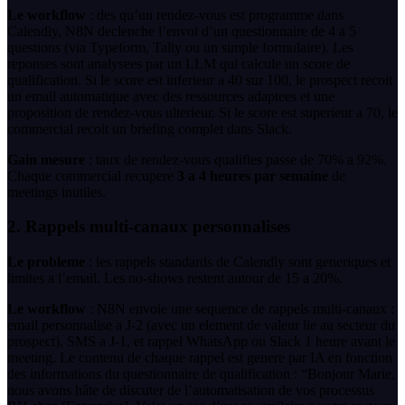
Le workflow
: des qu’un rendez-vous est programme dans
Calendly, N8N declenche l’envoi d’un questionnaire de 4 a 5
questions (via Typeform, Tally ou un simple formulaire). Les
reponses sont analysees par un LLM qui calcule un score de
qualification. Si le score est inferieur a 40 sur 100, le prospect recoit
un email automatique avec des ressources adaptees et une
proposition de rendez-vous ulterieur. Si le score est superieur a 70, le
commercial recoit un briefing complet dans Slack.
Gain mesure
: taux de rendez-vous qualifies passe de 70% a 92%.
Chaque commercial recupere
3 a 4 heures par semaine
de
meetings inutiles.
2. Rappels multi-canaux personnalises
Le probleme
: les rappels standards de Calendly sont generiques et
limites a l’email. Les no-shows restent autour de 15 a 20%.
Le workflow
: N8N envoie une sequence de rappels multi-canaux :
email personnalise a J-2 (avec un element de valeur lie au secteur du
prospect), SMS a J-1, et rappel WhatsApp ou Slack 1 heure avant le
meeting. Le contenu de chaque rappel est genere par IA en fonction
des informations du questionnaire de qualification : “Bonjour Marie,
nous avons hâte de discuter de l’automatisation de vos processus