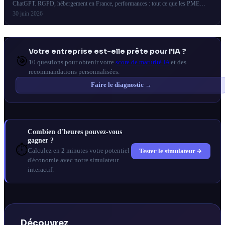
ChatGPT. RGPD, hébergement en France, performances : tout ce que les PME
françaises doivent savoir.
30 juin 2026
Votre entreprise est-elle prête pour l'IA ?
🎯
10 questions pour obtenir votre
score de maturité IA
et des
recommandations personnalisées.
Faire le diagnostic →
Combien d'heures pouvez-vous
gagner ?
⏱️
Tester le simulateur
Calculez en 2 minutes votre potentiel
d'économie avec notre simulateur
interactif.
Découvrez