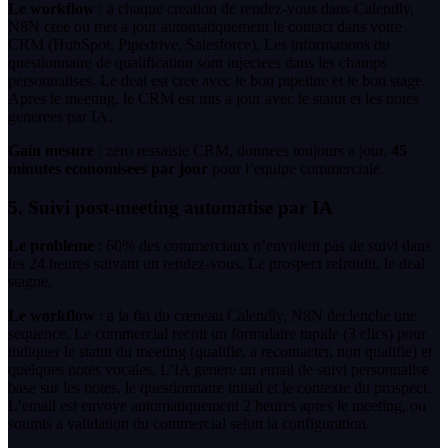
Le workflow
: a chaque creation de rendez-vous dans Calendly,
N8N cree ou met a jour automatiquement le contact dans votre
CRM (HubSpot, Pipedrive, Salesforce). Les informations du
questionnaire de qualification sont injectees dans les champs
personnalises. Le deal est cree avec le bon pipeline et le bon stage.
Apres le meeting, le CRM est mis a jour avec le statut et les notes
generees par IA.
Gain mesure
: zero ressaisie CRM, donnees toujours a jour,
45
minutes economisees par jour
pour l’equipe commerciale.
5. Suivi post-meeting automatise par IA
Le probleme
: 60% des commerciaux n’envoient pas de suivi dans
les 24 heures suivant un rendez-vous. Le prospect refroidit, le deal
stagne.
Le workflow
: a la fin du creneau Calendly, N8N declenche une
sequence. Le commercial recoit un formulaire rapide (3 clics) pour
indiquer le statut du meeting (qualifie, a recontacter, non qualifie) et
quelques notes vocales. L’IA genere un email de suivi personnalise
base sur les notes, le questionnaire initial et le contexte du prospect.
L’email est envoye automatiquement 2 heures apres le meeting, ou
soumis a validation du commercial selon la configuration.