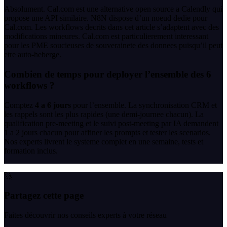
Absolument. Cal.com est une alternative open source a Calendly qui
propose une API similaire. N8N dispose d’un noeud dedie pour
Cal.com. Les workflows decrits dans cet article s’adaptent avec des
modifications mineures. Cal.com est particulierement interessant
pour les PME soucieuses de souverainete des donnees puisqu’il peut
etre auto-heberge.
Combien de temps pour deployer l’ensemble des 6
workflows ?
Comptez
4 a 6 jours
pour l’ensemble. La synchronisation CRM et
les rappels sont les plus rapides (une demi-journee chacun). La
qualification pre-meeting et le suivi post-meeting par IA demandent
1 a 2 jours chacun pour affiner les prompts et tester les scenarios.
Nos experts livrent le systeme complet en une semaine, tests et
formation inclus.
🚀
Partagez cette page
Faites découvrir nos conseils experts à votre réseau