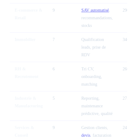
E-commerce &
9
SAV automatisé
,
290 %
Retail
recommandations,
stocks
Immobilier
7
Qualification
340 %
leads, prise de
RDV
RH &
6
Tri CV,
260 %
Recrutement
onboarding,
matching
Industrie &
5
Reporting,
275 %
Manufacturing
maintenance
prédictive, qualité
Services &
9
Gestion clients,
245 %
Conseil
devis
, facturation