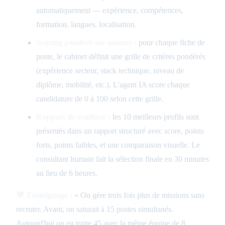
automatiquement — expérience, compétences,
formation, langues, localisation.
Scoring pondéré sur mesure :
pour chaque fiche de
poste, le cabinet définit une grille de critères pondérés
(expérience secteur, stack technique, niveau de
diplôme, mobilité, etc.). L'agent IA score chaque
candidature de 0 à 100 selon cette grille.
Rapport de synthèse :
les 10 meilleurs profils sont
présentés dans un rapport structuré avec score, points
forts, points faibles, et une comparaison visuelle. Le
consultant humain fait la sélection finale en 30 minutes
au lieu de 6 heures.
💬 Témoignage :
« On gère trois fois plus de missions sans
recruter. Avant, on saturait à 15 postes simultanés.
Aujourd'hui on en traite 45 avec la même équipe de 8