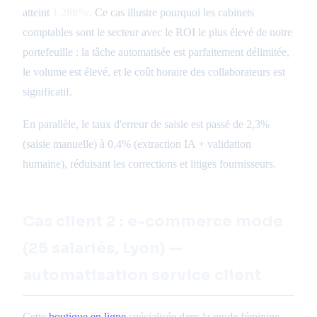
atteint
1 280%
. Ce cas illustre pourquoi les cabinets
comptables sont le secteur avec le ROI le plus élevé de notre
portefeuille : la tâche automatisée est parfaitement délimitée,
le volume est élevé, et le coût horaire des collaborateurs est
significatif.
En parallèle, le taux d'erreur de saisie est passé de 2,3%
(saisie manuelle) à 0,4% (extraction IA + validation
humaine), réduisant les corrections et litiges fournisseurs.
Cas client 2 : e-commerce mode
(25 salariés, Lyon) —
automatisation service client
Cette
boutique en ligne
spécialisée dans la mode féminine,