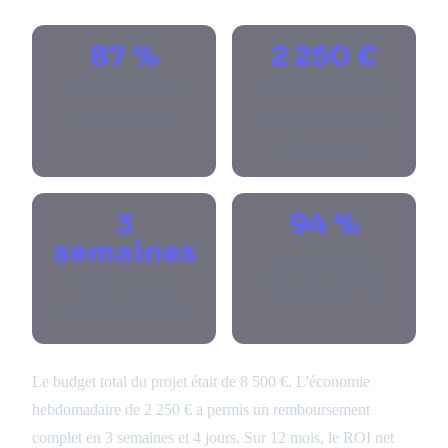
87 %
2 250 €
réduction du temps de
économie hebdomadaire
saisie des factures
(coût horaire chargé des
collaborateurs)
3
94 %
semaines
taux de fiabilité de
délai de retour sur
l'extraction OCR + IA
investissement complet
Le budget total du projet était de 8 500 €. L'économie
hebdomadaire de 2 250 € a permis un remboursement
complet en 3 semaines et 4 jours. Sur 12 mois, le ROI net