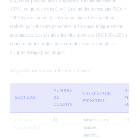
moyennes peuvent être trompeuses. La médiane est de
187%, ce qui reste très élevé. Les meilleurs résultats (ROI >
500%) proviennent de cas où une tâche très répétitive,
réalisée par plusieurs personnes, a été quasi-intégralement
automatisée. Les résultats les plus modestes (ROI 80-120%)
concernent des projets plus complexes avec une phase
d'apprentissage plus longue.
Répartition sectorielle des clients
NOMBRE
ROI
CAS D'USAGE
SECTEUR
DE
MOYE
PRINCIPAL
CLIENTS
SECTE
Finance &
11
Saisie factures,
380 %
Comptabilité
relances,
reporting