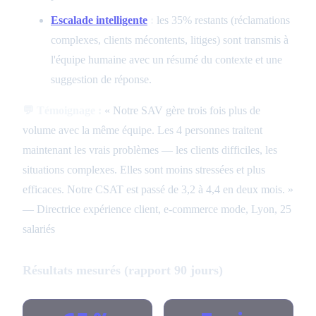
Escalade intelligente
:
les 35% restants (réclamations
complexes, clients mécontents, litiges) sont transmis à
l'équipe humaine avec un résumé du contexte et une
suggestion de réponse.
💬 Témoignage :
« Notre SAV gère trois fois plus de
volume avec la même équipe. Les 4 personnes traitent
maintenant les vrais problèmes — les clients difficiles, les
situations complexes. Elles sont moins stressées et plus
efficaces. Notre CSAT est passé de 3,2 à 4,4 en deux mois. »
— Directrice expérience client, e-commerce mode, Lyon, 25
salariés
Résultats mesurés (rapport 90 jours)