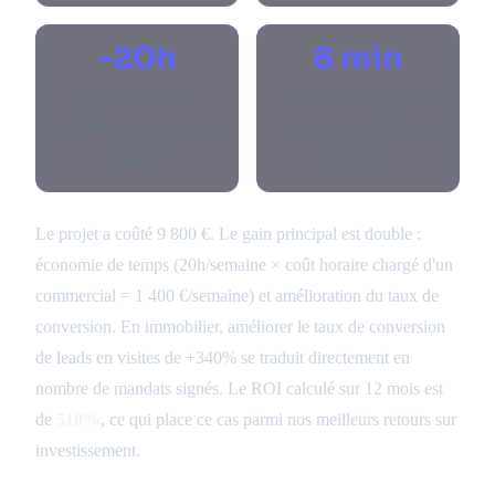
-20h
8 min
heures d'appels non
délai moyen de premier
qualifiés économisées par
contact avec un lead (vs.
semaine
3h avant)
Le projet a coûté 9 800 €. Le gain principal est double :
économie de temps (20h/semaine × coût horaire chargé d'un
commercial = 1 400 €/semaine) et amélioration du taux de
conversion. En immobilier, améliorer le taux de conversion
de leads en visites de +340% se traduit directement en
nombre de mandats signés. Le ROI calculé sur 12 mois est
de
510%
, ce qui place ce cas parmi nos meilleurs retours sur
investissement.