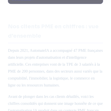
Nos clients PME en chiffres : vue
d'ensemble
Depuis 2021, AutomateIA a accompagné 47 PME françaises
dans leurs projets d'automatisation et d'intelligence
artificielle. Ces entreprises vont de la TPE de 3 salariés à la
PME de 200 personnes, dans des secteurs aussi variés que la
comptabilité, l'immobilier, la logistique, le commerce en
ligne ou les ressources humaines.
Avant de plonger dans les cas clients détaillés, voici les
chiffres consolidés qui donnent une image honnête de ce que
l'automatisation IA produit dans un contexte PME français.