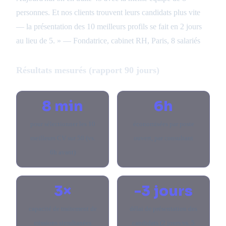
personnes. Et nos clients trouvent leurs candidats plus vite
— la présentation des 10 meilleurs profils se fait en 2 jours
au lieu de 5. » — Fondatrice, cabinet RH, Paris, 8 salariés
Résultats mesurés (rapport 90 jours)
8 min
6h
pour sélectionner les 10
économisées par poste
meilleurs CV sur 50 (vs.
ouvert, par consultant
6h avant)
3×
-3 jours
capacité de traitement de
délai de présentation des
missions simultanées
candidats (2 jours vs. 5