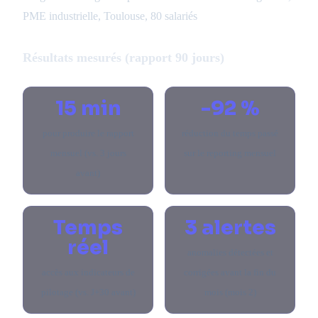
PME industrielle, Toulouse, 80 salariés
Résultats mesurés (rapport 90 jours)
15 min
-92 %
pour produire le rapport
réduction du temps passé
mensuel (vs. 3 jours
sur le reporting mensuel
avant)
Temps
3 alertes
réel
anomalies détectées et
accès aux indicateurs de
corrigées avant la fin du
pilotage (vs. J+30 avant)
mois (mois 2)