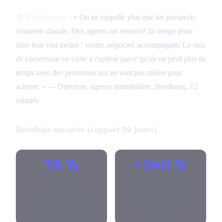
💬 Témoignage :
« On ne rappelle plus que les prospects
vraiment chauds. Mes agents ont retrouvé du temps pour
faire leur vrai métier : visiter, négocier, accompagner. Le taux
de conversion en visite a explosé parce qu'on ne perd plus de
temps avec des personnes qui ne sont pas mûres pour
acheter. » — Directeur, agence immobilière, Bordeaux, 12
salariés
Résultats mesurés (rapport 90 jours)
78 %
+340 %
leads qualifiés
amélioration du taux de
automatiquement sans
conversion lead vers
appel commercial
visite