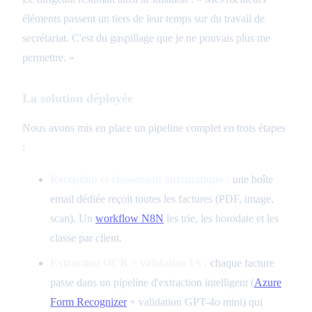
éléments passent un tiers de leur temps sur du travail de
secrétariat. C'est du gaspillage que je ne pouvais plus me
permettre. »
La solution déployée
Nous avons mis en place un pipeline complet en trois étapes
:
Réception et classement automatique :
une boîte
email dédiée reçoit toutes les factures (PDF, image,
scan). Un
workflow
N8N
les trie, les horodate et les
classe par client.
Extraction OCR + validation IA :
chaque facture
passe dans un pipeline d'extraction intelligent (
Azure
Form Recognizer
+ validation GPT-4o mini) qui