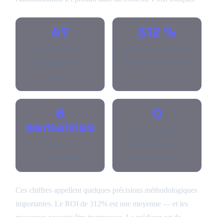
47
312 %
PME françaises
ROI moyen mesuré sur 12
accompagnées depuis
mois après déploiement
2021
6
0
semaines
licenciement lié à
délai médian de retour sur
l'automatisation dans
investissement
notre portefeuille
Ces chiffres appellent quelques précisions méthodologiques
importantes. Le ROI de 312% est une moyenne — et les