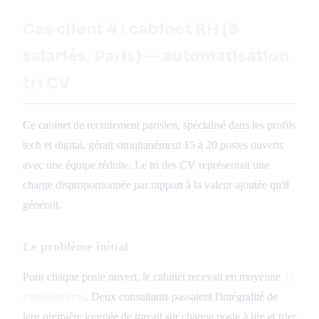
Cas client 4 : cabinet RH (8
salariés, Paris) — automatisation
tri CV
Ce cabinet de recrutement parisien, spécialisé dans les profils
tech et digital, gérait simultanément 15 à 20 postes ouverts
avec une équipe réduite. Le tri des CV représentait une
charge disproportionnée par rapport à la valeur ajoutée qu'il
générait.
Le problème initial
Pour chaque poste ouvert, le cabinet recevait en moyenne
50
candidatures
. Deux consultants passaient l'intégralité de
leur première journée de travail sur chaque poste à lire et trier