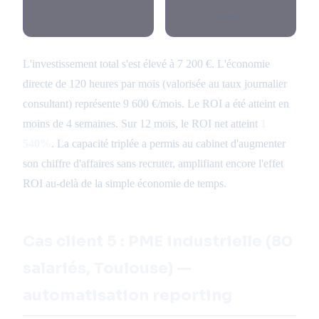
avant)
L'investissement total s'est élevé à 7 200 €. L'économie
directe de 120 heures par mois (valorisée au taux journalier
consultant) représente 9 600 €/mois. Le ROI a été atteint en
moins de 4 semaines. Sur 12 mois, le ROI net atteint
1
540%
. La capacité triplée a permis au cabinet d'augmenter
son chiffre d'affaires sans recruter, amplifiant encore l'effet
ROI au-delà de la simple économie de temps.
Cas client 5 : PME industrielle (80
salariés, Toulouse) —
automatisation reporting