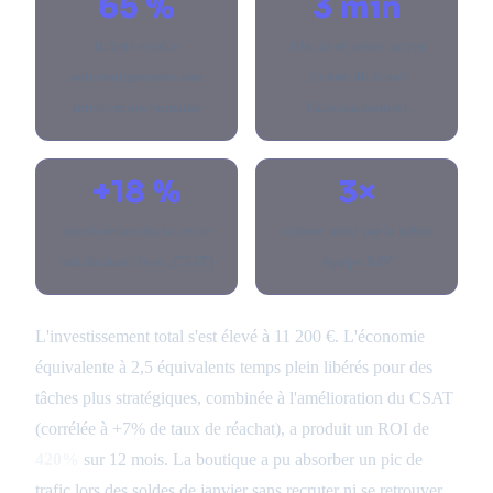
65 %
3 min
tickets résolus
délai de réponse moyen
automatiquement sans
(contre 4h avant
intervention humaine
l'automatisation)
+18 %
3×
amélioration du score de
volume traité par la même
satisfaction client (CSAT)
équipe SAV
L'investissement total s'est élevé à 11 200 €. L'économie
équivalente à 2,5 équivalents temps plein libérés pour des
tâches plus stratégiques, combinée à l'amélioration du CSAT
(corrélée à +7% de taux de réachat), a produit un ROI de
420%
sur 12 mois. La boutique a pu absorber un pic de
trafic lors des soldes de janvier sans recruter ni se retrouver