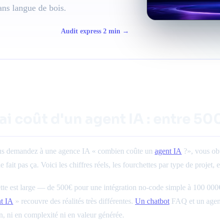
ns langue de bois.
Audit express 2 min →
rai coût d'un agent IA : entre 
s demandez à une agence IA « combien coûte un
agent IA
?», vous obt
 fait pas ça. Voici les chiffres réels, les fourchettes par type de projet,
tte est large — de 500€ pour une intégration no-code simple à 100 000€
t IA
» recouvre des réalités très différentes.
Un chatbot
FAQ et un agent
 ni en complexité ni en valeur générée.