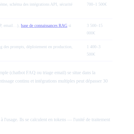
tème, schéma des intégrations API, sécurité
700–1 500€
RP, email…),
base de connaissances
RAG
si
3 500–15
000€
ning des prompts, déploiement en production,
1 400–3
500€
mple (chatbot FAQ ou triage email) se situe dans la
ssage continu et intégrations multiples peut dépasser 30
l'usage. Ils se calculent en tokens — l'unité de traitement