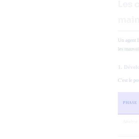
Les 
main
Un agent I
les mauvais
1. Dével
C'est le po
PHASE
Analyse 