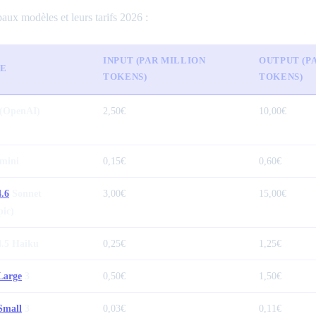
aux modèles et leurs tarifs 2026 :
INPUT (PAR MILLION
OUTPUT (P
E
TOKENS)
TOKENS)
(OpenAI)
2,50€
10,00€
mini
0,15€
0,60€
.6
Sonnet
3,00€
15,00€
pic)
4.5 Haiku
0,25€
1,25€
Large
3
0,50€
1,50€
Small
3
0,03€
0,11€