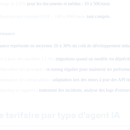
ckage et CDN
pour les documents et médias : 10 à 50€/mois
frastructure typique PME : 100 à 800€/mois
tout compris.
enance
ance représente en moyenne 20 à 30% du coût de développement initial,
es à jour des modèles LLM
: migrations quand un modèle est déprécié 
lioration des prompts
: re-tuning régulier pour maintenir les performa
ntenance des intégrations
: adaptation lors des mises à jour des API 
itoring et support
: traitement des incidents, analyse des logs d'erreur
e tarifaire par type d'agent IA