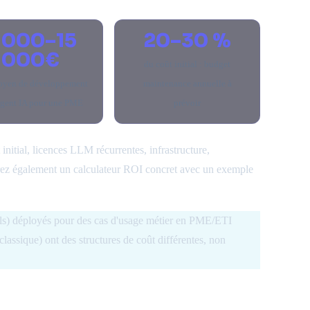
 000–15
20–30 %
000€
du coût initial : budget
oyen de développement
maintenance annuelle à
agent IA pour une PME
prévoir
initial, licences LLM récurrentes, infrastructure,
rez également un calculateur ROI concret avec un exemple
s) déployés pour des cas d'usage métier en PME/ETI
lassique) ont des structures de coût différentes, non