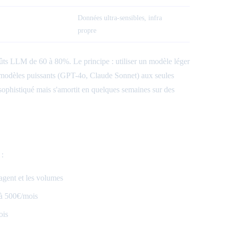
Données ultra-sensibles, infra
propre
oûts LLM de 60 à 80%. Le principe : utiliser un modèle léger
es modèles puissants (GPT-4o, Claude Sonnet) aux seules
ophistiqué mais s'amortit en quelques semaines sur des
 :
'agent et les volumes
 à 500€/mois
ois