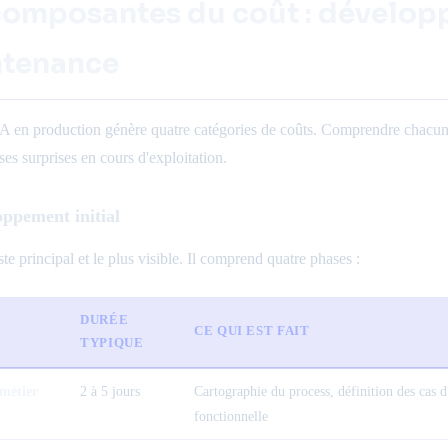
composantes du coût : développ
tenance
A en production génère quatre catégories de coûts. Comprendre chacune
es surprises en cours d'exploitation.
oppement initial
ste principal et le plus visible. Il comprend quatre phases :
DURÉE
CE QUI EST FAIT
TYPIQUE
métier
2 à 5 jours
Cartographie du process, définition des cas
fonctionnelle