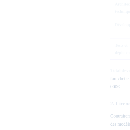
Architec
techniq
Dévelop
Tests et
déploie
Total déve
fourchette
000€.
2. Licen
Contrairem
des modèle