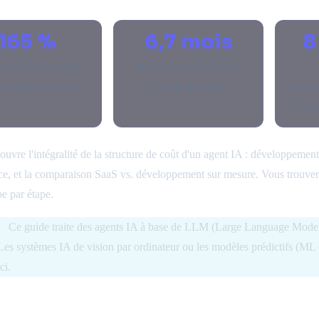
165 %
6,7 mois
8
ian des projets IA en
délai de rentabilité médian
rise (McKinsey, 2025)
d'un agent IA PME
coût m
d'un 
uvre l'intégralité de la structure de coût d'un agent IA : développement 
e, et la comparaison SaaS vs. développement sur mesure. Vous trouve
pe par étape.
 :
Ce guide traite des agents IA à base de LLM (Large Language Model
 Les systèmes IA de vision par ordinateur ou les modèles prédictifs (ML c
ci.