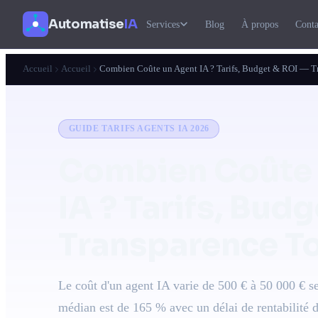
Automatise
IA
Services
Blog
À propos
Conta
Accueil
Accueil
Combien Coûte un Agent IA ? Tarifs, Budget & ROI — T
GUIDE TARIFS AGENTS IA 2026
Combien Coûte 
IA ?
Tarifs, Budg
Transparence To
Le coût d'un agent IA varie de 500 € à 50 000 € 
médian est de 165 % avec un délai de rentabilité de