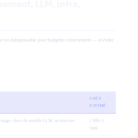
ement, LLM, infra,
 est indispensable pour budgéter correctement — et éviter
COÛT
ESTIMÉ
 d'usage, choix du modèle LLM, architecture
1 000–3
500€