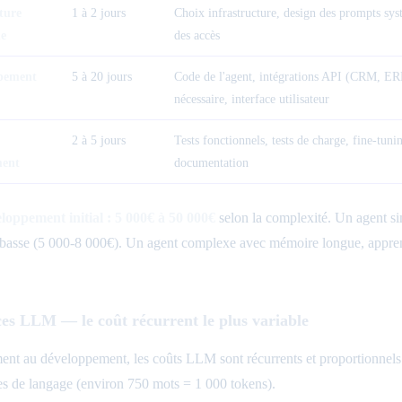
ture
1 à 2 jours
Choix infrastructure, design des prompts sys
ue
des accès
pement
5 à 20 jours
Code de l'agent, intégrations API (CRM, E
nécessaire, interface utilisateur
2 à 5 jours
Tests fonctionnels, tests de charge, fine-tu
ment
documentation
loppement initial : 5 000€ à 50 000€
selon la complexité. Un agent si
 basse (5 000-8 000€). Un agent complexe avec mémoire longue, apprenti
ces LLM — le coût récurrent le plus variable
ent au développement, les coûts LLM sont récurrents et proportionnels à 
s de langage (environ 750 mots = 1 000 tokens).