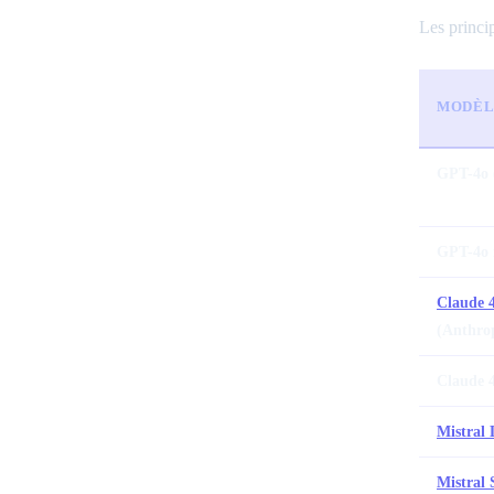
Les princip
MODÈL
GPT-4o 
GPT-4o 
Claude 4
(Anthro
Claude 
Mistral 
Mistral 