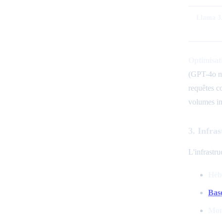
Llama 3.
Optimisati
(GPT-4o mi
requêtes c
volumes im
3. Infra
L'infrastru
Héb
Base
Moni