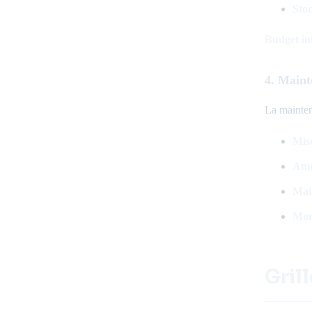
Sto
Budget in
4. Maint
La mainten
Mis
Amé
Mai
Mon
Grill