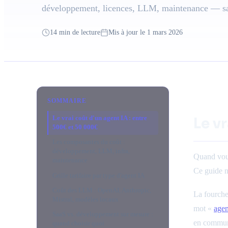
développement, licences, LLM, maintenance — sa
14 min de lecture
Mis à jour le 1 mars 2026
SOMMAIRE
Le vrai coût d'un agent IA : entre
Le v
500€ et 50 000€
Les composantes du coût :
développement, LLM, infra,
Quand vou
maintenance
Ce guide ne
Grille tarifaire par type d'agent IA
Coût des LLM : OpenAI, Anthropic,
La fourche
Mistral, modèles locaux
mot «
agen
SaaS vs. développement sur mesure :
en commun,
quand choisir quoi