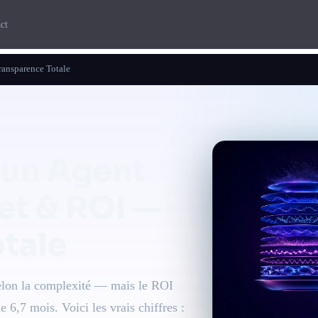
ct
ransparence Totale
un Agent
et & ROI —
tale
selon la complexité — mais le ROI
 6,7 mois. Voici les vrais chiffres :