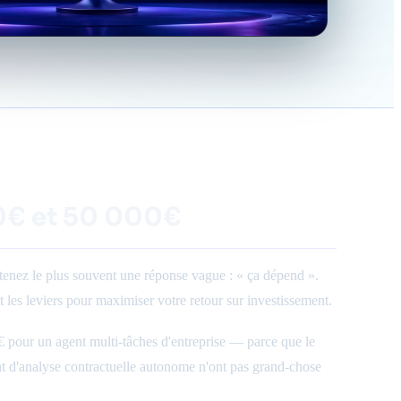
500€ et 50 000€
enez le plus souvent une réponse vague : « ça dépend ».
 et les leviers pour maximiser votre retour sur investissement.
 pour un agent multi-tâches d'entreprise — parce que le
 d'analyse contractuelle autonome n'ont pas grand-chose