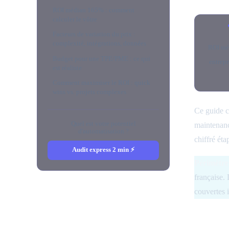
ROI médian 165% : comment
calculer le vôtre
Facteurs de variation du prix :
complexité, intégrations, données
ROI méd
Budget pour une TPE/PME : ce qui
entrep
est réaliste
Comment maximiser le ROI : quick
wins vs. projets complexes
Ce guide co
Quel est votre potentiel
maintenanc
d'automatisation ?
chiffré éta
Audit express 2 min ⚡
Périmètre
française.
couvertes i