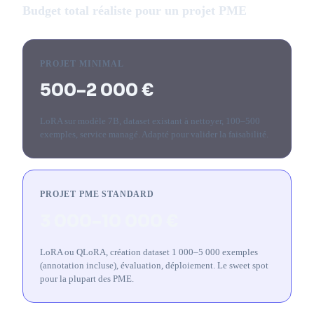
Budget total réaliste pour un projet PME
PROJET MINIMAL
500–2 000 €
LoRA sur modèle 7B, dataset existant à nettoyer, 100–500
exemples, service managé. Adapté pour valider la faisabilité.
PROJET PME STANDARD
3 000–10 000 €
LoRA ou QLoRA, création dataset 1 000–5 000 exemples
(annotation incluse), évaluation, déploiement. Le sweet spot
pour la plupart des PME.