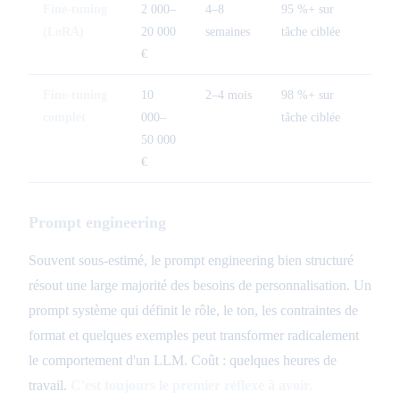
Fine-tuning
2 000–
4–8
95 %+ sur
Él
(LoRA)
20 000
semaines
tâche ciblée
(r
€
Fine-tuning
10
2–4 mois
98 %+ sur
Tr
complet
000–
tâche ciblée
50 000
€
Prompt engineering
Souvent sous-estimé, le prompt engineering bien structuré
résout une large majorité des besoins de personnalisation. Un
prompt système qui définit le rôle, le ton, les contraintes de
format et quelques exemples peut transformer radicalement
le comportement d'un LLM. Coût : quelques heures de
travail.
C'est toujours le premier réflexe à avoir.