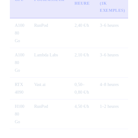
HEURE
(1K
E
EXEMPLES)
A100
RunPod
2,40 €/h
3–6 heures
7
80
Go
A100
Lambda Labs
2,10 €/h
3–6 heures
6
80
Go
RTX
Vast.ai
0,50–
4–8 heures
2
4090
0,80 €/h
H100
RunPod
4,50 €/h
1–2 heures
5
80
Go