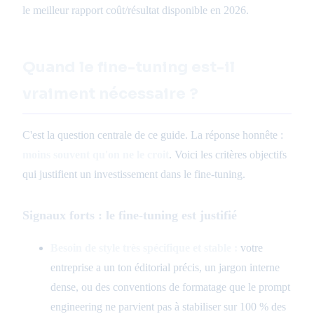
le meilleur rapport coût/résultat disponible en 2026.
Quand le fine-tuning est-il
vraiment nécessaire ?
C'est la question centrale de ce guide. La réponse honnête :
moins souvent qu'on ne le croit
. Voici les critères objectifs
qui justifient un investissement dans le fine-tuning.
Signaux forts : le fine-tuning est justifié
Besoin de style très spécifique et stable :
votre
entreprise a un ton éditorial précis, un jargon interne
dense, ou des conventions de formatage que le prompt
engineering ne parvient pas à stabiliser sur 100 % des