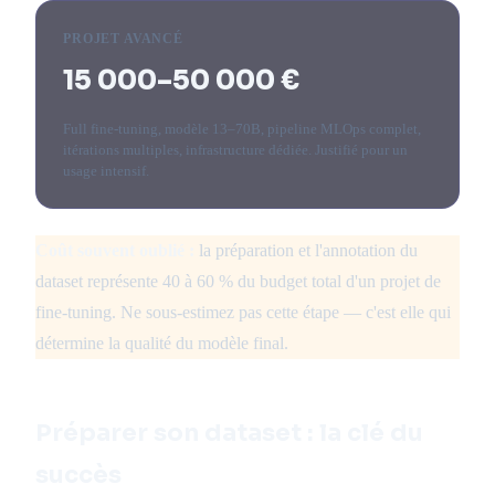
PROJET AVANCÉ
15 000–50 000 €
Full fine-tuning, modèle 13–70B, pipeline MLOps complet,
itérations multiples, infrastructure dédiée. Justifié pour un
usage intensif.
Coût souvent oublié :
la préparation et l'annotation du
dataset représente 40 à 60 % du budget total d'un projet de
fine-tuning. Ne sous-estimez pas cette étape — c'est elle qui
détermine la qualité du modèle final.
Préparer son dataset : la clé du
succès