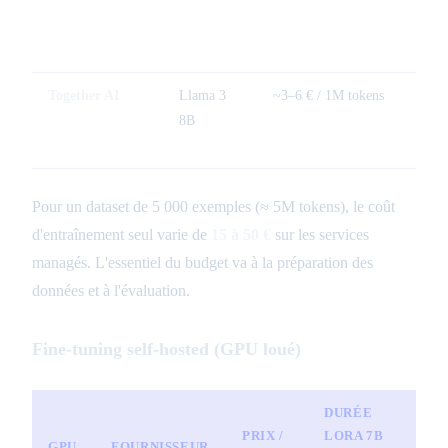
Together AI
Llama 3
~3–6 € / 1M tokens
0,10
8B
1M t
Pour un dataset de 5 000 exemples (≈ 5M tokens), le coût
d'entraînement seul varie de
15 à 50 €
sur les services
managés. L'essentiel du budget va à la préparation des
données et à l'évaluation.
Fine-tuning self-hosted (GPU loué)
DURÉE
C
PRIX /
LORA 7B
GPU
FOURNISSEUR
T