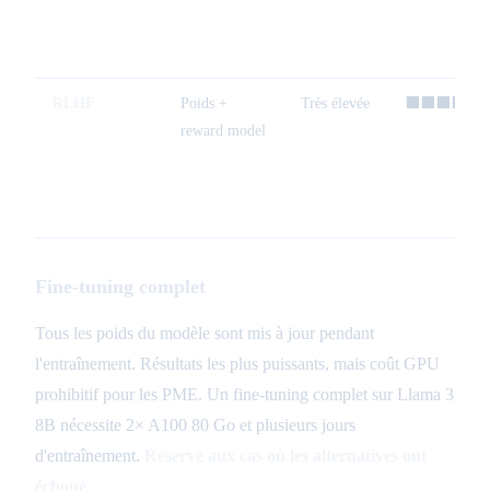
RLHF
Poids +
Très élevée
⬛⬛⬛⬛⬜
reward model
Fine-tuning complet
Tous les poids du modèle sont mis à jour pendant
l'entraînement. Résultats les plus puissants, mais coût GPU
prohibitif pour les PME. Un fine-tuning complet sur Llama 3
8B nécessite 2× A100 80 Go et plusieurs jours
d'entraînement.
Réservé aux cas où les alternatives ont
échoué.