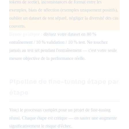
tokens de sortie), inconsistances de format entre les
exemples, biais de sélection (exemples uniquement positifs),
oublier un dataset de test séparé, négliger la diversité des cas
couverts.
Bonne pratique :
divisez votre dataset en 80 %
entraînement / 10 % validation / 10 % test. Ne touchez
jamais au test set pendant l'entraînement — c'est votre seule
mesure objective de la performance réelle.
Pipeline de fine-tuning étape par
étape
Voici le processus complet pour un projet de fine-tuning
réussi. Chaque étape est critique — en sauter une augmente
significativement le risque d'échec.