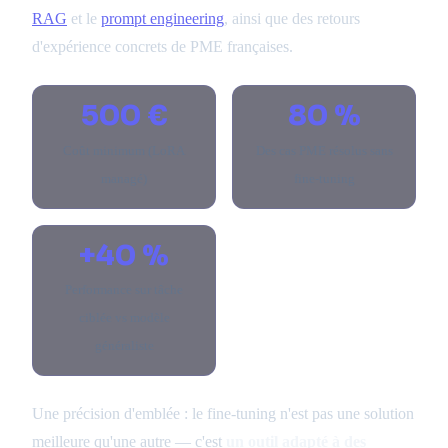
RAG
et le
prompt engineering
, ainsi que des retours
d'expérience concrets de PME françaises.
500 €
80 %
Coût minimum (LoRA
Des cas PME résolus sans
managé)
fine-tuning
+40 %
Performance sur tâche
ciblée vs modèle
généraliste
Une précision d'emblée : le fine-tuning n'est pas une solution
meilleure qu'une autre — c'est
un outil adapté à des