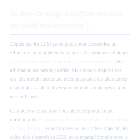
Le fine-tuning : solution miracle
ou outil mal compris ?
Depuis que les LLM grand public sont accessibles, un
refrain revient régulièrement dans les discussions techniques
:
« Il faut fine-tuner le modèle sur nos données. »
Cette
affirmation est parfois justifiée. Mais dans la majorité des
cas, elle traduit surtout une méconnaissance des alternatives
disponibles — alternatives souvent moins coûteuses et tout
aussi efficaces.
Ce guide est conçu pour vous aider à répondre à une
question précise :
votre cas d'usage nécessite-t-il vraiment
un fine-tuning ?
Vous trouverez ici les critères objectifs, les
coûts réels observés en 2026, un comparatif honnête avec le