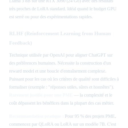
Llama 3 8B sur une RTX 3090 (24 Go) avec des résultats
très proches de LoRA standard. Idéal quand le budget GPU
est serré ou pour des expérimentations rapides.
RLHF (Reinforcement Learning from Human
Feedback)
Technique utilisée par OpenAI pour aligner ChatGPT sur
des préférences humaines. Nécessite la construction d'un
reward model et une boucle d'entraînement complexe.
Puissant pour les cas où les critères de qualité sont difficiles à
formaliser (exemple : "réponses utiles, sûres et honnêtes").
Rarement justifié pour une PME
— la complexité et le
coût dépassent les bénéfices dans la plupart des cas métier.
Recommandation pratique :
Pour 95 % des projets PME,
commencez par QLoRA ou LoRA sur un modèle 7B. C'est