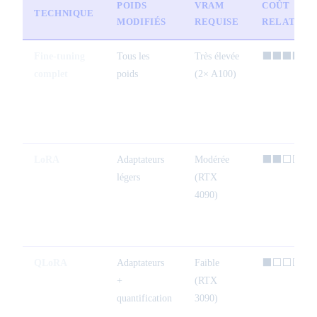
POIDS
VRAM
COÛT
TECHNIQUE
MODIFIÉS
REQUISE
RELATIF
Fine-tuning
Tous les
Très élevée
⬛⬛⬛⬛⬛
complet
poids
(2× A100)
LoRA
Adaptateurs
Modérée
⬛⬛⬜⬜⬜
légers
(RTX
4090)
QLoRA
Adaptateurs
Faible
⬛⬜⬜⬜⬜
+
(RTX
quantification
3090)