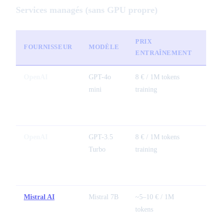
Services managés (sans GPU propre)
PRIX
PRI
FOURNISSEUR
MODÈLE
ENTRAÎNEMENT
INF
OpenAI
GPT-4o
8 € / 1M tokens
0,30
mini
training
toke
OpenAI
GPT-3.5
8 € / 1M tokens
0,01
Turbo
training
toke
Mistral AI
Mistral 7B
~5–10 € / 1M
0,15
tokens
1M t