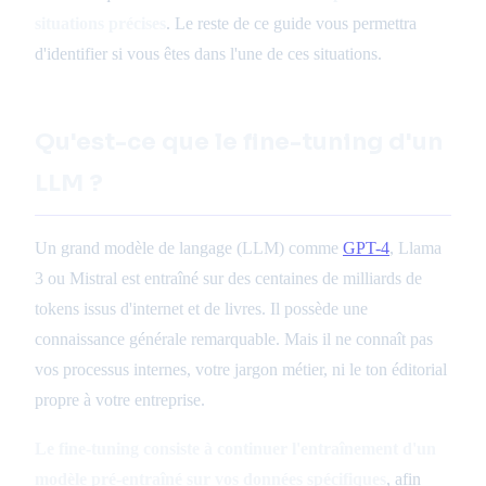
situations précises
. Le reste de ce guide vous permettra
d'identifier si vous êtes dans l'une de ces situations.
Qu'est-ce que le fine-tuning d'un
LLM ?
Un grand modèle de langage (LLM) comme
GPT-4
, Llama
3 ou Mistral est entraîné sur des centaines de milliards de
tokens issus d'internet et de livres. Il possède une
connaissance générale remarquable. Mais il ne connaît pas
vos processus internes, votre jargon métier, ni le ton éditorial
propre à votre entreprise.
Le fine-tuning consiste à continuer l'entraînement d'un
modèle pré-entraîné sur vos données spécifiques
, afin