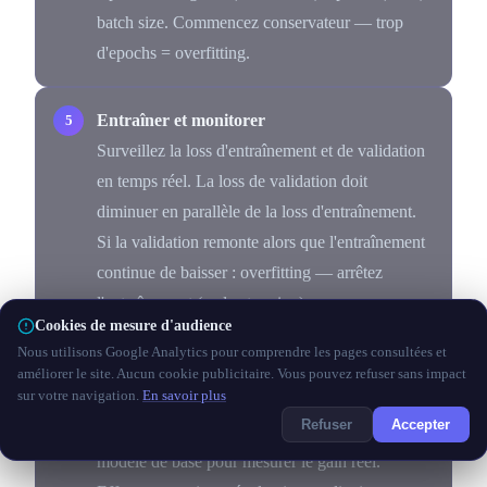
batch size. Commencez conservateur — trop
d'epochs = overfitting.
Entraîner et monitorer
Surveillez la loss d'entraînement et de validation
en temps réel. La loss de validation doit
diminuer en parallèle de la loss d'entraînement.
Si la validation remonte alors que l'entraînement
continue de baisser : overfitting — arrêtez
l'entraînement (early stopping).
Cookies de mesure d'audience
Nous utilisons Google Analytics pour comprendre les pages consultées et
Évaluer sur le dataset de test séparé
améliorer le site. Aucun cookie publicitaire. Vous pouvez refuser sans impact
sur votre navigation.
En savoir plus
Calculez votre métrique de succès définie à
Refuser
Accepter
l'étape 1 sur le test set vierge. Comparez avec le
modèle de base pour mesurer le gain réel.