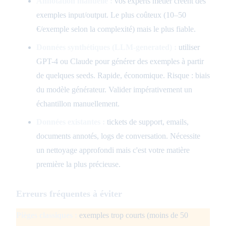
Annotation manuelle :
vos experts métier créent des
exemples input/output. Le plus coûteux (10–50
€/exemple selon la complexité) mais le plus fiable.
Données synthétiques (LLM-generated) :
utiliser
GPT-4 ou Claude pour générer des exemples à partir
de quelques seeds. Rapide, économique. Risque : biais
du modèle générateur. Valider impérativement un
échantillon manuellement.
Données existantes :
tickets de support, emails,
documents annotés, logs de conversation. Nécessite
un nettoyage approfondi mais c'est votre matière
première la plus précieuse.
Erreurs fréquentes à éviter
Pièges classiques :
exemples trop courts (moins de 50