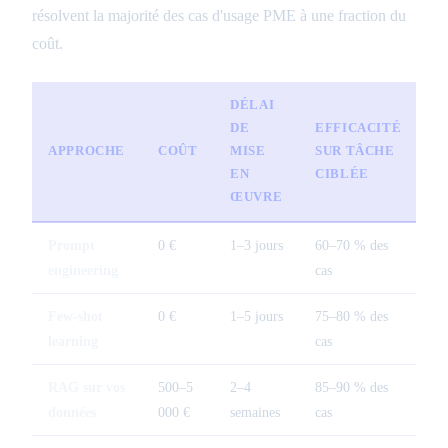
résolvent la majorité des cas d'usage PME à une fraction du
coût.
DÉLAI
DE
EFFICACITÉ
APPROCHE
COÛT
MISE
SUR TÂCHE
M
EN
CIBLÉE
ŒUVRE
Prompt
0 €
1–3 jours
60–70 % des
Nu
engineering
cas
ma
Few-shot
0 €
1–5 jours
75–80 % des
Fa
learning
cas
RAG sur vos
500–5
2–4
85–90 % des
Mo
données
000 €
semaines
cas
jo