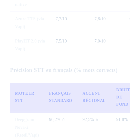
native
Azure TTS (via
7,2/10
7,8/10
6,2/1
Vapi)
PlayHT 2.0 (via
7,5/10
7,0/10
7,0/1
Vapi)
Précision STT en français (% mots corrects)
BRUITS
MOTEUR
FRANÇAIS
ACCENT
DE
STT
STANDARD
RÉGIONAL
FOND
Deepgram
96,2% ⭐
92,5% ⭐
91,8% ⭐
Nova-2
(Retell/Vapi)