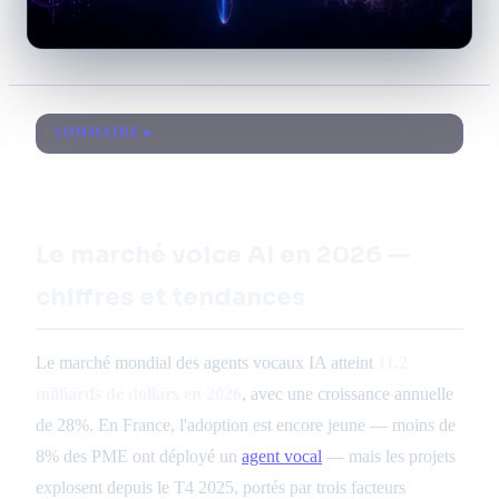
SOMMAIRE
Le marché voice AI en 2026 —
chiffres et tendances
Le marché mondial des agents vocaux IA atteint
11,2
milliards de dollars en 2026
, avec une croissance annuelle
de 28%. En France, l'adoption est encore jeune — moins de
8% des PME ont déployé un
agent vocal
— mais les projets
explosent depuis le T4 2025, portés par trois facteurs