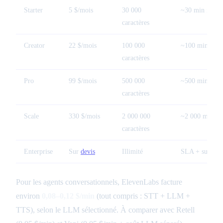
Starter
5 $/mois
30 000
~30 min inclus
caractères
Creator
22 $/mois
100 000
~100 min incl
caractères
Pro
99 $/mois
500 000
~500 min incl
caractères
Scale
330 $/mois
2 000 000
~2 000 min inc
caractères
Enterprise
Sur
devis
Illimité
SLA + support
Pour les agents conversationnels, ElevenLabs facture
environ
0,08–0,12 $/min
(tout compris : STT + LLM +
TTS), selon le LLM sélectionné. À comparer avec Retell