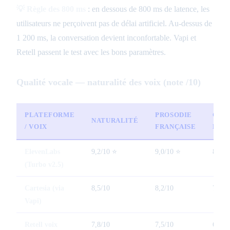
💡 Règle des 800 ms
: en dessous de 800 ms de latence, les
utilisateurs ne perçoivent pas de délai artificiel. Au-dessus de
1 200 ms, la conversation devient inconfortable. Vapi et
Retell passent le test avec les bons paramètres.
Qualité vocale — naturalité des voix (note /10)
PLATEFORME
PROSODIE
GES
NATURALITÉ
/ VOIX
FRANÇAISE
ÉMO
ElevenLabs
9,2/10 ⭐
9,0/10 ⭐
8,8/1
(Turbo v2.5)
Cartesia (via
8,5/10
8,2/10
7,5/1
Vapi)
Retell voix
7,8/10
7,5/10
6,8/1