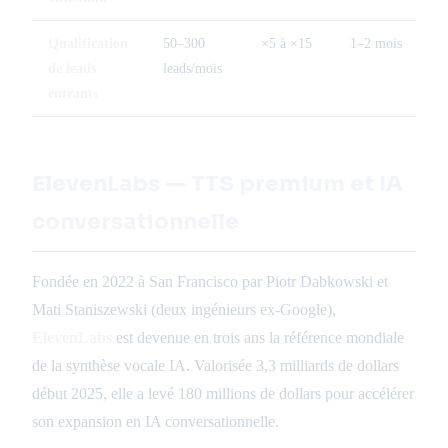
Qualification
50–300
×5 à ×15
1–2 mois
de leads
leads/mois
entrants
ElevenLabs — TTS premium et IA
conversationnelle
Fondée en 2022 à San Francisco par Piotr Dabkowski et
Mati Staniszewski (deux ingénieurs ex-Google),
ElevenLabs
est devenue en trois ans la référence mondiale
de la synthèse vocale IA. Valorisée 3,3 milliards de dollars
début 2025, elle a levé 180 millions de dollars pour accélérer
son expansion en IA conversationnelle.