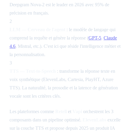
Deepgram Nova-2 est le leader en 2026 avec 95% de
précision en français.
2
LLM — Cerveau de l'agent
: le modèle de langage qui
comprend la requête et génère la réponse (
GPT-5
,
Claude
4.6
, Mistral, etc.). C'est ici que réside l'intelligence métier et
la personnalisation.
3
TTS — Text-to-Speech
: transforme la réponse texte en
voix synthétique (ElevenLabs, Cartesia, PlayHT, Azure
TTS). La naturalité, la prosodie et la latence de génération
vocale sont les critères clés.
Les plateformes comme
Retell
et
Vapi
orchestrent les 3
composants dans un pipeline optimisé.
ElevenLabs
excelle
sur la couche TTS et propose depuis 2025 un produit IA