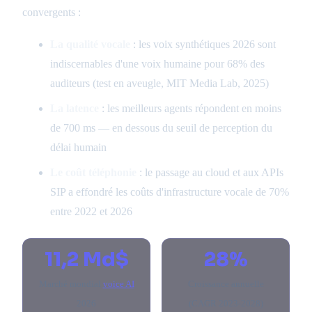
convergents :
La qualité vocale
: les voix synthétiques 2026 sont
indiscernables d'une voix humaine pour 68% des
auditeurs (test en aveugle, MIT Media Lab, 2025)
La latence
: les meilleurs agents répondent en moins
de 700 ms — en dessous du seuil de perception du
délai humain
Le coût téléphonie
: le passage au cloud et aux APIs
SIP a effondré les coûts d'infrastructure vocale de 70%
entre 2022 et 2026
11,2 Md$
28%
Marché mondial
voice AI
Croissance annuelle
2026
(CAGR 2023-2028)