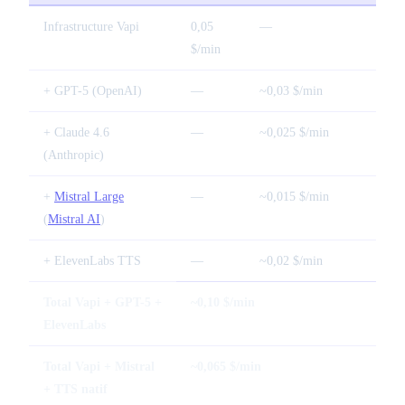
Infrastructure Vapi
0,05
—
$/min
+ GPT-5 (OpenAI)
—
~0,03 $/min
+ Claude 4.6
—
~0,025 $/min
(Anthropic)
+
Mistral Large
—
~0,015 $/min
(
Mistral AI
)
+ ElevenLabs TTS
—
~0,02 $/min
Total Vapi + GPT-5 +
~0,10 $/min
ElevenLabs
Total Vapi + Mistral
~0,065 $/min
+ TTS natif