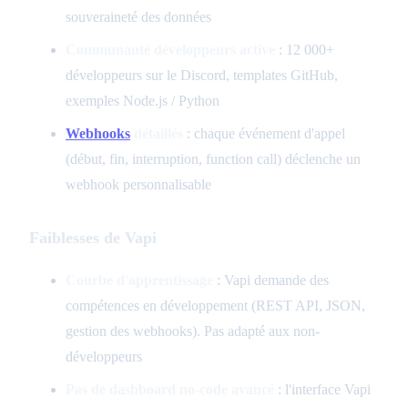
souveraineté des données
Communauté développeurs active
: 12 000+
développeurs sur le Discord, templates GitHub,
exemples Node.js / Python
Webhooks
détaillés
: chaque événement d'appel
(début, fin, interruption, function call) déclenche un
webhook personnalisable
Faiblesses de Vapi
Courbe d'apprentissage
: Vapi demande des
compétences en développement (REST API, JSON,
gestion des webhooks). Pas adapté aux non-
développeurs
Pas de dashboard no-code avancé
: l'interface Vapi