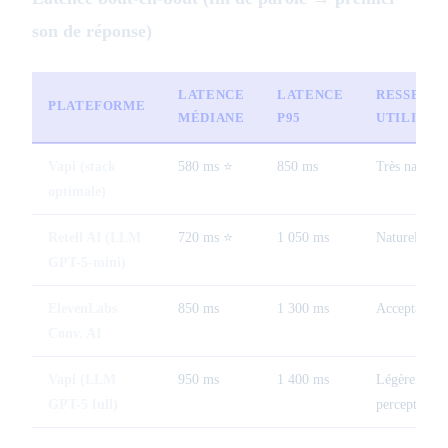
son de réponse)
LATENCE
LATENCE
RESSENTI
PLATEFORME
MÉDIANE
P95
UTILISAT
Vapi (stack
580 ms ⭐
850 ms
Très naturel
optimale)
Retell AI (LLM
720 ms ⭐
1 050 ms
Naturel
GPT-5-mini)
ElevenLabs
850 ms
1 300 ms
Acceptable
Conv. AI
Vapi (LLM
950 ms
1 400 ms
Légèrement
GPT-5 full)
perceptible