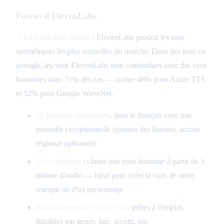
Forces d'ElevenLabs
⭐ Le point fort absolu
: ElevenLabs produit les voix
synthétiques les plus naturelles du marché. Dans des tests en
aveugle, les voix ElevenLabs sont confondues avec des voix
humaines dans 71% des cas — contre 48% pour Azure TTS
et 52% pour Google WaveNet.
32 langues supportées
, dont le français avec une
prosodie exceptionnelle (gestion des liaisons, accent
régional optionnel)
Voice cloning
: cloner une voix humaine à partir de 1
minute d'audio — idéal pour créer la voix de votre
marque ou d'un personnage
Bibliothèque de 3 000+ voix
prêtes à l'emploi,
filtrables par genre, âge, accent, ton