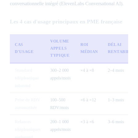
conversationnelle intégré (ElevenLabs Conversational AI).
Les 4 cas d'usage principaux en PME française
VOLUME
CAS
ROI
DÉLAI
APPELS
D'USAGE
MÉDIAN
RENTABILITÉ
TYPIQUE
Standard
300–2 000
×4 à ×8
2–4 mois
téléphonique
appels/mois
inbound
Prise de RDV
100–500
×6 à ×12
1–3 mois
automatisée
RDV/mois
Relances
200–1 000
×3 à ×6
3–6 mois
téléphoniques
appels/mois
outbound