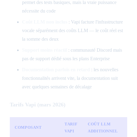
permet des tests basiques, mais la vraie puissance
nécessite du code
Coût LLM non inclus
: Vapi facture l'infrastructure
vocale séparément des coûts LLM — le coût réel est
la somme des deux
Support moins réactif
: communauté Discord mais
pas de support dédié sous les plans Enterprise
Documentation parfois en retard
: les nouvelles
fonctionnalités arrivent vite, la documentation suit
avec quelques semaines de décalage
Tarifs Vapi (mars 2026)
TARIF
COÛT LLM
COMPOSANT
VAPI
ADDITIONNEL