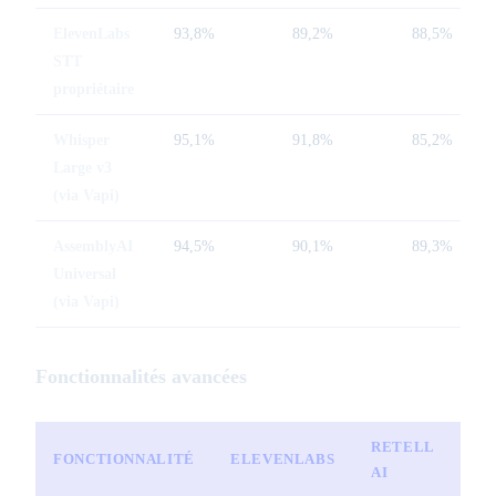
ElevenLabs
93,8%
89,2%
88,5%
STT
propriétaire
Whisper
95,1%
91,8%
85,2%
Large v3
(via Vapi)
AssemblyAI
94,5%
90,1%
89,3%
Universal
(via Vapi)
Fonctionnalités avancées
RETELL
FONCTIONNALITÉ
ELEVENLABS
V
AI