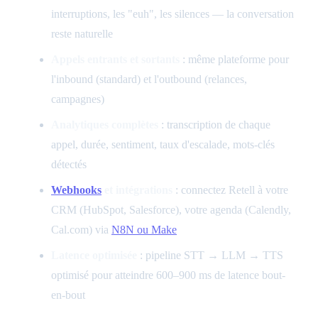
interruptions, les "euh", les silences — la conversation
reste naturelle
Appels entrants et sortants
: même plateforme pour
l'inbound (standard) et l'outbound (relances,
campagnes)
Analytiques complètes
: transcription de chaque
appel, durée, sentiment, taux d'escalade, mots-clés
détectés
Webhooks
et intégrations
: connectez Retell à votre
CRM (HubSpot, Salesforce), votre agenda (Calendly,
Cal.com) via
N8N ou Make
Latence optimisée
: pipeline STT → LLM → TTS
optimisé pour atteindre 600–900 ms de latence bout-
en-bout