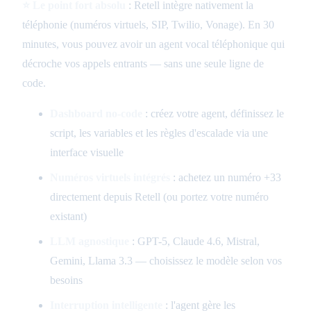
⭐ Le point fort absolu
: Retell intègre nativement la
téléphonie (numéros virtuels, SIP, Twilio, Vonage). En 30
minutes, vous pouvez avoir un agent vocal téléphonique qui
décroche vos appels entrants — sans une seule ligne de
code.
Dashboard no-code
: créez votre agent, définissez le
script, les variables et les règles d'escalade via une
interface visuelle
Numéros virtuels intégrés
: achetez un numéro +33
directement depuis Retell (ou portez votre numéro
existant)
LLM agnostique
: GPT-5, Claude 4.6, Mistral,
Gemini, Llama 3.3 — choisissez le modèle selon vos
besoins
Interruption intelligente
: l'agent gère les