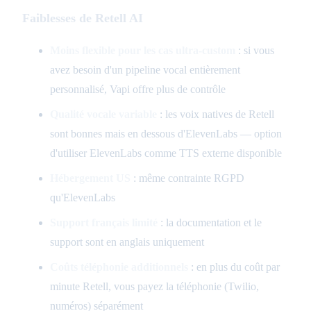
Faiblesses de Retell AI
Moins flexible pour les cas ultra-custom
: si vous
avez besoin d'un pipeline vocal entièrement
personnalisé, Vapi offre plus de contrôle
Qualité vocale variable
: les voix natives de Retell
sont bonnes mais en dessous d'ElevenLabs — option
d'utiliser ElevenLabs comme TTS externe disponible
Hébergement US
: même contrainte RGPD
qu'ElevenLabs
Support français limité
: la documentation et le
support sont en anglais uniquement
Coûts téléphonie additionnels
: en plus du coût par
minute Retell, vous payez la téléphonie (Twilio,
numéros) séparément