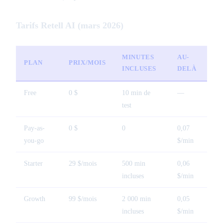
Tarifs Retell AI (mars 2026)
MINUTES
AU-
PLAN
PRIX/MOIS
INCLUSES
DELÀ
Free
0 $
10 min de
—
test
Pay-as-
0 $
0
0,07
you-go
$/min
Starter
29 $/mois
500 min
0,06
incluses
$/min
Growth
99 $/mois
2 000 min
0,05
incluses
$/min