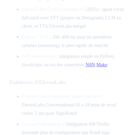
ElevenLabs Conversational AI
(2025) : agent vocal
full-stack avec STT (propre ou Deepgram), LLM au
choix, et TTS ElevenLabs intégré
Latence TTS
: 200–400 ms pour les premières
syllabes (streaming), le plus rapide du marché
API documentée
: intégration simple en Python,
JavaScript, ou via des conecteurs
N8N
/
Make
Faiblesses d'ElevenLabs
Produit conversationnel moins mature
:
ElevenLabs Conversational AI a 18 mois de recul
contre 3 ans pour Vapi/Retell
Pas natif téléphonie
: l'intégration SIP/Twilio
demande plus de configuration que Retell (qui