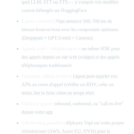
quel LLM, STT ou TTS — y compris vos modèles
custom hébergés sur HuggingFace
Latence record
: Vapi annonce 500–700 ms de
latence bout-en-bout avec les composants optimaux
(Deepgram + GPT-5-mini + Cartesia)
Appels web + téléphoniques
: un même SDK pour
des appels depuis un site web (widget) et des appels
téléphoniques traditionnels
Function calling avancé
: l'agent peut appeler vos
APIs en cours d'appel (vérifier un RDV, créer un
ticket, lire la fiche client en temps réel)
Modes d'appel
: inbound, outbound, ou "call en live"
depuis votre app
Self-hosting possible
: déployez Vapi sur votre propre
infrastructure (AWS, Azure EU, OVH) pour la