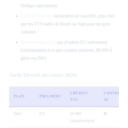
l'intègre nativement)
Coût TTS élevé
: facturation au caractère, plus cher
que les TTS natifs de Retell ou Vapi pour les gros
volumes
Hébergement US
: pas d'option EU nativement
(contrairement à ce que certains pensent), RGPD à
gérer via DPA
Tarifs ElevenLabs (mars 2026)
CRÉDITS
CONVERSAT
PLAN
PRIX/MOIS
TTS
AI
Free
0 €
10 000
❌
caractères/mois