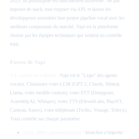
2025. Sa philosophie est radicalement différente : ne pas
imposer de stack, tout exposer via API, et laisser les
développeurs assembler leur propre pipeline vocal avec les
meilleurs composants du marché. Vapi est la plateforme
choisie par les équipes techniques qui veulent un contrôle
total.
Forces de Vapi
⭐ Le point fort absolu
: Vapi est le "Lego" des agents
vocaux. Choisissez votre LLM (GPT-5, Claude, Mistral,
Llama, votre modèle custom), votre STT (Deepgram,
AssemblyAI, Whisper), votre TTS (ElevenLabs, PlayHT,
Cartesia, Azure), votre téléphonie (Twilio, Vonage, Telnyx).
Total contrôle sur chaque paramètre.
Stack 100% personnalisable
: branchez n'importe