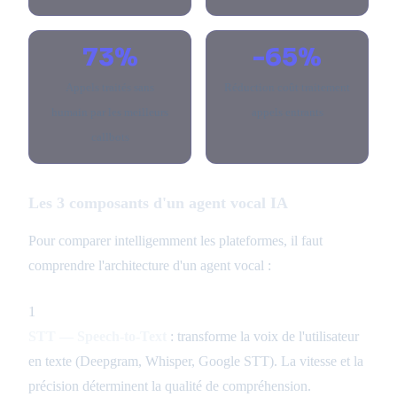
73%
-65%
Appels traités sans
Réduction coût traitement
humain par les meilleurs
appels entrants
callbots
Les 3 composants d'un agent vocal IA
Pour comparer intelligemment les plateformes, il faut
comprendre l'architecture d'un agent vocal :
1
STT — Speech-to-Text
: transforme la voix de l'utilisateur
en texte (Deepgram, Whisper, Google STT). La vitesse et la
précision déterminent la qualité de compréhension.