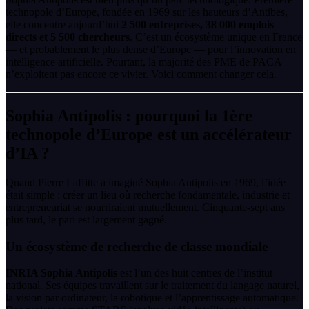
technopole d’Europe, fondée en 1969 sur les hauteurs d’Antibes,
elle concentre aujourd’hui
2 500 entreprises, 38 000 emplois
directs et 5 500 chercheurs
. C’est un écosystème unique en France
— et probablement le plus dense d’Europe — pour l’innovation en
intelligence artificielle. Pourtant, la majorité des PME de PACA
n’exploitent pas encore ce vivier. Voici comment changer cela.
Sophia Antipolis : pourquoi la 1ère
technopole d’Europe est un accélérateur
d’IA ?
Quand Pierre Laffitte a imaginé Sophia Antipolis en 1969, l’idée
était simple : créer un lieu où recherche fondamentale, industrie et
entrepreneuriat se nourriraient mutuellement. Cinquante-sept ans
plus tard, le pari est largement gagné.
Un écosystème de recherche de classe mondiale
INRIA Sophia Antipolis
est l’un des huit centres de l’institut
national. Ses équipes travaillent sur le traitement du langage naturel,
la vision par ordinateur, la robotique et l’apprentissage automatique.