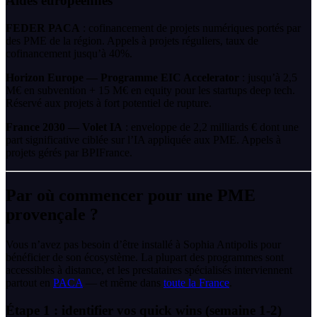
Aides européennes
FEDER PACA
: cofinancement de projets numériques portés par
des PME de la région. Appels à projets réguliers, taux de
cofinancement jusqu’à 40%.
Horizon Europe — Programme EIC Accelerator
: jusqu’à 2,5
M€ en subvention + 15 M€ en equity pour les startups deep tech.
Réservé aux projets à fort potentiel de rupture.
France 2030 — Volet IA
: enveloppe de 2,2 milliards € dont une
part significative ciblée sur l’IA appliquée aux PME. Appels à
projets gérés par BPIFrance.
Par où commencer pour une PME
provençale ?
Vous n’avez pas besoin d’être installé à Sophia Antipolis pour
bénéficier de son écosystème. La plupart des programmes sont
accessibles à distance, et les prestataires spécialisés interviennent
partout en
PACA
— et même dans
toute la France
.
Étape 1 : identifier vos quick wins (semaine 1-2)