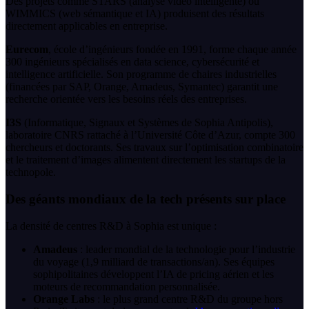
Des projets comme STARS (analyse vidéo intelligente) ou
WIMMICS (web sémantique et IA) produisent des résultats
directement applicables en entreprise.
Eurecom
, école d’ingénieurs fondée en 1991, forme chaque année
300 ingénieurs spécialisés en data science, cybersécurité et
intelligence artificielle. Son programme de chaires industrielles
(financées par SAP, Orange, Amadeus, Symantec) garantit une
recherche orientée vers les besoins réels des entreprises.
I3S
(Informatique, Signaux et Systèmes de Sophia Antipolis),
laboratoire CNRS rattaché à l’Université Côte d’Azur, compte 300
chercheurs et doctorants. Ses travaux sur l’optimisation combinatoire
et le traitement d’images alimentent directement les startups de la
technopole.
Des géants mondiaux de la tech présents sur place
La densité de centres R&D à Sophia est unique :
Amadeus
: leader mondial de la technologie pour l’industrie
du voyage (1,9 milliard de transactions/an). Ses équipes
sophipolitaines développent l’IA de pricing aérien et les
moteurs de recommandation personnalisée.
Orange Labs
: le plus grand centre R&D du groupe hors