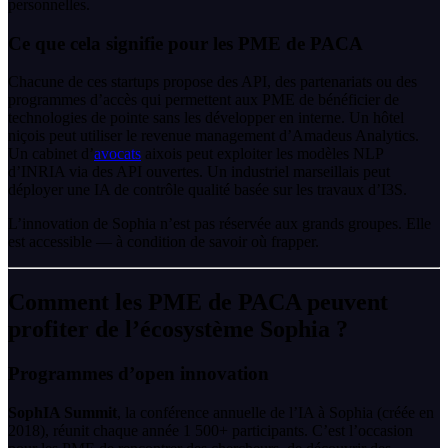
personnelles.
Ce que cela signifie pour les PME de PACA
Chacune de ces startups propose des API, des partenariats ou des
programmes d’accès qui permettent aux PME de bénéficier de
technologies de pointe sans les développer en interne. Un hôtel
niçois peut utiliser le revenue management d’Amadeus Analytics.
Un cabinet d’
avocats
aixois peut exploiter les modèles NLP
d’INRIA via des API ouvertes. Un industriel marseillais peut
déployer une IA de contrôle qualité basée sur les travaux d’I3S.
L’innovation de Sophia n’est pas réservée aux grands groupes. Elle
est accessible — à condition de savoir où frapper.
Comment les PME de PACA peuvent
profiter de l’écosystème Sophia ?
Programmes d’open innovation
SophIA Summit
, la conférence annuelle de l’IA à Sophia (créée en
2018), réunit chaque année 1 500+ participants. C’est l’occasion