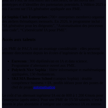
pour les PME de rencontrer des chercheurs, de découvrir des
prototypes et d’identifier des partenariats potentiels. L’édition 2025 a
mis l’accent sur l’IA générative appliquée aux PME.
Le Sophia Club Entreprises
(700+ entreprises membres) organise
des ateliers thématiques mensuels. En 2026, le programme inclut :
“IA générative pour les dirigeants”, “Automatisation des processus
sans code”, “Cybersécurité IA pour PME”.
Accès aux talents
Les PME de PACA ont un avantage considérable : elles peuvent
recruter directement depuis les écoles d’ingénieurs de la technopole.
Eurecom
: 300 diplômés/an en IA et data science.
Programme d’alternance ouvert aux PME.
Polytech Nice Sophia
: filière informatique et mathématiques
appliquées, 150 étudiants/an.
SKEMA Business School
(campus Sophia) : double
compétence business + IA, profils idéaux pour des postes de
chef de projet
automatisation
.
Le coût d’un alternant ingénieur IA est de 800 à 1 200 €/mois pour
l’entreprise (après aides). Pour une PME de 15-50 salariés, c’est le
moyen le plus abordable d’intégrer une compétence IA en interne.