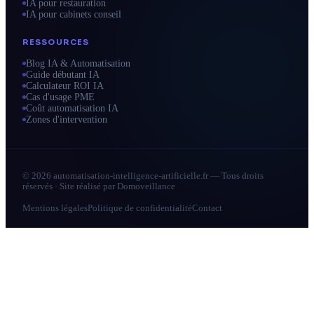
IA pour restauration
IA pour cabinets conseil
RESSOURCES
Blog IA & Automatisation
Guide débutant IA
Calculateur ROI IA
Cas d'usage PME
Coût automatisation IA
Zones d'intervention
© 2026 automatisation-intelligence-artificielle.fr — Tous droits
réservés · Site réalisé par
Domoveillance
Mentions légales
Politique de confidentialité
Contact