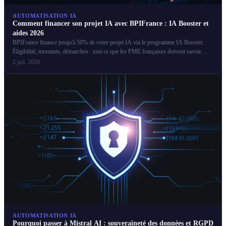
AUTOMATISATION IA
Comment financer son projet IA avec BPIFrance : IA Booster et
aides 2026
BPIFrance finance jusqu'à 50% de votre projet IA via le programme IA Booster.
Éligibilité, montants, démarches : tout ce que les PME françaises doivent savoir
pour obtenir ces aides.
2 juil. 2026
AUTOMATISATION IA
Pourquoi passer à Mistral AI : souveraineté des données et RGPD