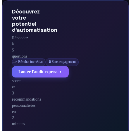
Découvrez
votre
potentiel
d'automatisation
Répondez
à
5
questions
⚡ Résultat immédiat
🔒 Sans engagement
—
obtenez
Lancer l'audit express
votre
score
et
3
recommandations
personnalisées
en
2
minutes