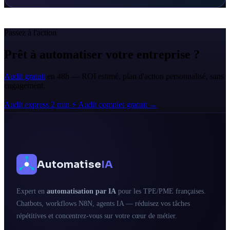
Passez à l'action
Prêt à automatiser votre entreprise ?
Audit gratuit
en 48h — ROI estimé, plan d'action personnalisé, sans
engagement.
Audit express 2 min ⚡
Audit complet gratuit →
Automatise
IA
Expert en
automatisation par IA
pour les TPE/PME françaises.
Chatbots, workflows N8N, agents IA — réduisez vos tâches
répétitives et concentrez-vous sur votre cœur de métier.