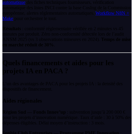
automatique
des fiches techniques fournisseurs, vérification
automatique des listes INCI contre la base CosIng de la Commission
européenne, alertes réglementaires automatiques.
Workflow N8N +
Make
pour orchestrer le tout.
Résultats
: conformité réglementaire vérifiée en 2 minutes vs 45
minutes par produit. Zéro non-conformité détectée lors de l’audit
ANSM 2025 (vs 3 observations mineures en 2024).
Temps de mise
en marché réduit de 30%
.
Quels financements et aides pour les
projets IA en PACA ?
L’un des avantages de PACA pour les projets IA : la densité des
dispositifs de financement.
Aides régionales
Région Sud — Fonds Innov’up
: subvention jusqu’à 200 000 €
pour les projets d’innovation numérique. Taux d’aide : 30 à 50% des
dépenses éligibles. Délai moyen d’instruction : 3 mois.
Sophia Club Entreprises — Programme PME Innovation
: