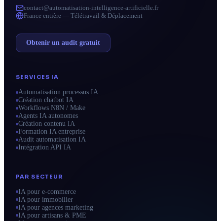
contact@automatisation-intelligence-artificielle.fr
France entière — Télétravail & Déplacement
Obtenir un audit gratuit
SERVICES IA
Automatisation processus IA
Création chatbot IA
Workflows N8N / Make
Agents IA autonomes
Création contenu IA
Formation IA entreprise
Audit automatisation IA
Intégration API IA
PAR SECTEUR
IA pour e-commerce
IA pour immobilier
IA pour agences marketing
IA pour artisans & PME