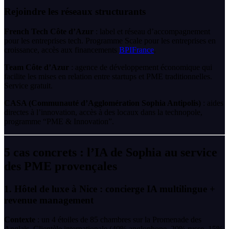
Rejoindre les réseaux structurants
French Tech Côte d’Azur
: label et réseau d’accompagnement
pour les entreprises tech. Programme Scale pour les entreprises en
croissance, accès aux financements
BPIFrance
.
Team Côte d’Azur
: agence de développement économique qui
facilite les mises en relation entre startups et PME traditionnelles.
Service gratuit.
CASA (Communauté d’Agglomération Sophia Antipolis)
: aides
directes à l’innovation, accès à des locaux dans la technopole,
programme “PME & Innovation”.
5 cas concrets : l’IA de Sophia au service
des PME provençales
1. Hôtel de luxe à Nice : concierge IA multilingue +
revenue management
Contexte
: un 4 étoiles de 85 chambres sur la Promenade des
Anglais. Clientèle internationale (40% anglophone, 20% russe, 15%