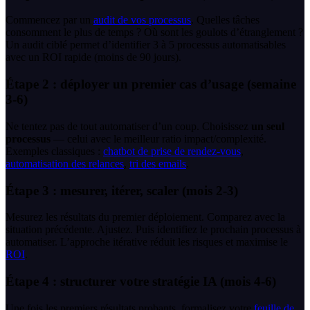
Commencez par un
audit de vos processus
. Quelles tâches
consomment le plus de temps ? Où sont les goulots d’étranglement ?
Un audit ciblé permet d’identifier 3 à 5 processus automatisables
avec un ROI rapide (moins de 90 jours).
Étape 2 : déployer un premier cas d’usage (semaine
3-6)
Ne tentez pas de tout automatiser d’un coup. Choisissez
un seul
processus
— celui avec le meilleur ratio impact/complexité.
Exemples classiques :
chatbot de prise de rendez-vous
,
automatisation des relances
,
tri des emails
.
Étape 3 : mesurer, itérer, scaler (mois 2-3)
Mesurez les résultats du premier déploiement. Comparez avec la
situation précédente. Ajustez. Puis identifiez le prochain processus à
automatiser. L’approche itérative réduit les risques et maximise le
ROI
.
Étape 4 : structurer votre stratégie IA (mois 4-6)
Une fois les premiers résultats probants, formalisez votre
feuille de