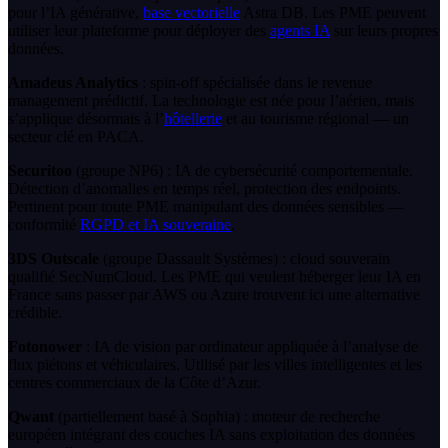
pour l’IA générative,
base vectorielle
Astra DB. Les PME peuvent
utiliser leur plateforme pour déployer des
agents IA
sur leurs propres
données.
Amadeus Analytics
: spin-off spécialisée dans le revenue
management prédictif. La technologie est née pour l’aérien, mais
s’applique désormais à l’
hôtellerie
et au tourisme régional — un
secteur clé en PACA.
Securitoo
(groupe NP6) : IA de cybersécurité comportementale.
Détection d’anomalies en temps réel, protection des endpoints.
Pertinent pour toute PME manipulant des données sensibles —
conformité
RGPD et IA souveraine
.
3DS Outscale
(groupe Dassault Systèmes) : cloud souverain
qualifié SecNumCloud. Les PME qui veulent héberger leur IA en
France sans passer par AWS ou Azure trouvent ici une alternative
crédible.
Fotonower
: IA de vision par ordinateur appliquée à l’analyse de
flux piétons et véhiculaires. Utilisé par les villes intelligentes et les
centres commerciaux de la Côte d’Azur.
Qwant
(partiellement basé à Sophia) : moteur de recherche
européen intégrant des couches IA sans exploitation des données