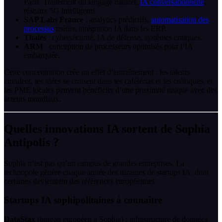
Paris. Traitement du langage naturel,
IA conversationnelle
,
réseaux 5G intelligents.
SAP Labs France
: analytics prédictifs,
automatisation des
processus
métier, intégration IA dans les ERP.
Thales
: cybersécurité, IA de défense, systèmes critiques.
ARM
: conception de processeurs optimisés pour l’IA
embarquée.
Cette concentration crée un effet d’entraînement : les talents
circulent, les idées se croisent dans les cafétérias et les colloques, et
les PME locales peuvent bénéficier d’une proximité unique avec des
acteurs mondiaux.
Quelles innovations IA sortent de Sophia
Antipolis ?
Sophia n’est pas qu’un campus de grandes entreprises. La
technopole génère chaque année des dizaines de startups IA, dont
certaines deviennent des références européennes.
Startups IA sophipolitaines à connaître
DataStax
(bureau européen à Sophia) : infrastructure de données