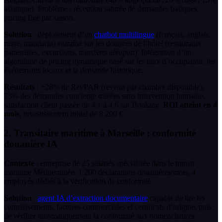
asiatique). Problème : réception saturée de demandes basiques,
pricing figé par saison.
Solution
: déploiement d’un
chatbot multilingue
(français, anglais,
russe, mandarin) entraîné sur les données de l’hôtel (restaurants
partenaires, excursions, transferts aéroport). Intégration d’un
algorithme de pricing dynamique basé sur les taux d’occupation, les
événements locaux et la demande historique.
Résultats
: +28% de RevPAR (revenu par chambre disponible),
73% des demandes concierge traitées sans intervention humaine,
satisfaction client passée de 4.1 à 4.6 sur Booking.
ROI atteint en 4
mois
, investissement initial de 8 200 €.
2. Transitaire maritime à Marseille : conformité
douanière IA
Contexte
: entreprise de 25 salariés spécialisée dans le transit
maritime Méditerranée. 1 200 déclarations douanières/mois, 4
employés dédiés à la vérification de conformité.
Solution
:
agent IA d’extraction documentaire
capable de lire les
connaissements, factures commerciales et certificats d’origine, puis
de vérifier automatiquement la conformité aux nomenclatures