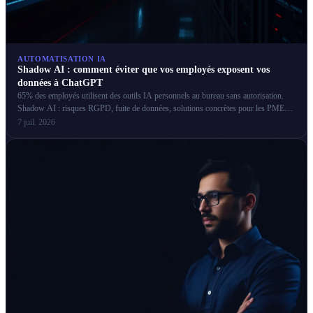
AUTOMATISATION IA
Shadow AI : comment éviter que vos employés exposent vos
données à ChatGPT
65% des employés utilisent des outils IA personnels au bureau sans autorisation.
Shadow AI : risques RGPD, fuite de données, solutions concrètes pour les PME
françaises.
7 juil. 2026