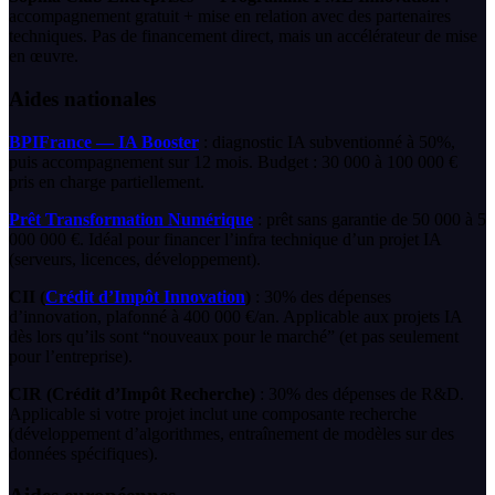
accompagnement gratuit + mise en relation avec des partenaires
techniques. Pas de financement direct, mais un accélérateur de mise
en œuvre.
Aides nationales
BPIFrance — IA Booster
: diagnostic IA subventionné à 50%,
puis accompagnement sur 12 mois. Budget : 30 000 à 100 000 €
pris en charge partiellement.
Prêt Transformation Numérique
: prêt sans garantie de 50 000 à 5
000 000 €. Idéal pour financer l’infra technique d’un projet IA
(serveurs, licences, développement).
CII (
Crédit d’Impôt Innovation
)
: 30% des dépenses
d’innovation, plafonné à 400 000 €/an. Applicable aux projets IA
dès lors qu’ils sont “nouveaux pour le marché” (et pas seulement
pour l’entreprise).
CIR (Crédit d’Impôt Recherche)
: 30% des dépenses de R&D.
Applicable si votre projet inclut une composante recherche
(développement d’algorithmes, entraînement de modèles sur des
données spécifiques).