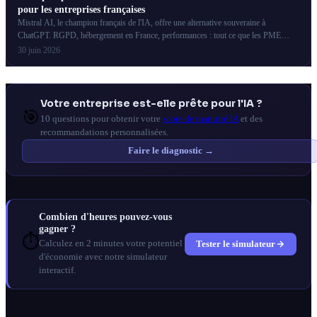
pour les entreprises françaises
Mistral AI, le champion français de l'IA, offre une alternative souveraine à
ChatGPT. RGPD, hébergement en France, performances : tout ce que les PME
françaises doivent savoir.
30 juin 2026
Votre entreprise est-elle prête pour l'IA ?
🎯
10 questions pour obtenir votre
score de maturité IA
et des
recommandations personnalisées.
Faire le diagnostic →
Combien d'heures pouvez-vous
gagner ?
⏱️
Tester le simulateur
Calculez en 2 minutes votre potentiel
d'économie avec notre simulateur
interactif.