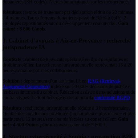
douanières (SH codes). Alertes automatiques sur les incohérences.
Résultats
: temps de traitement par déclaration réduit de 22 minutes
à 4 minutes. Taux d’erreurs douanières passé de 3,2% à 0,4%. 2
employés repositionnés sur du développement commercial.
Gain
estimé : 6 800 €/mois
.
3. Cabinet d’avocats à Aix-en-Provence : recherche
jurisprudence IA
Contexte
: cabinet de 8 avocats spécialisé en droit des affaires et
droit immobilier. La recherche jurisprudentielle représentait 15 à 20
heures/semaine pour les collaborateurs.
Solution
: déploiement d’un assistant IA en
RAG (Retrieval-
Augmented Generation)
indexé sur 50 000+ décisions de justice et
les bases internes du cabinet. Rédaction assistée de conclusions et de
contrats types. Le tout hébergé en local pour la
conformité RGPD
.
Résultats
: recherche jurisprudentielle réduite à 3 heures/semaine.
Qualité des conclusions améliorée (jurisprudence plus récente et plus
pertinente). 12 heures/semaine réaffectées au conseil client.
Gain
net : 4 500 €/mois
pour un investissement de 5 800 €.
4. Startup cybersécurité à Sophia : prospection B2B