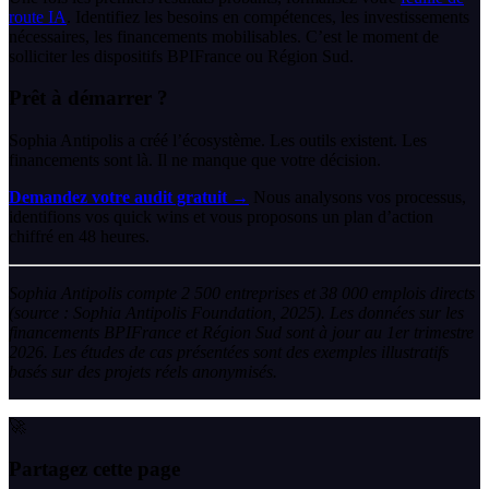
route IA
. Identifiez les besoins en compétences, les investissements
nécessaires, les financements mobilisables. C’est le moment de
solliciter les dispositifs BPIFrance ou Région Sud.
Prêt à démarrer ?
Sophia Antipolis a créé l’écosystème. Les outils existent. Les
financements sont là. Il ne manque que votre décision.
Demandez votre audit gratuit →
Nous analysons vos processus,
identifions vos quick wins et vous proposons un plan d’action
chiffré en 48 heures.
Sophia Antipolis compte 2 500 entreprises et 38 000 emplois directs
(source : Sophia Antipolis Foundation, 2025). Les données sur les
financements BPIFrance et Région Sud sont à jour au 1er trimestre
2026. Les études de cas présentées sont des exemples illustratifs
basés sur des projets réels anonymisés.
🚀
Partagez cette page