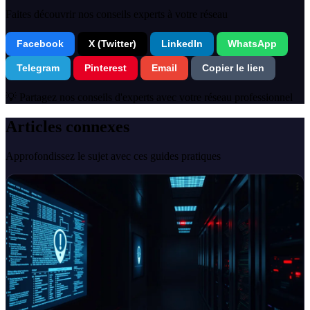
Faites découvrir nos conseils experts à votre réseau
Facebook
X (Twitter)
LinkedIn
WhatsApp
Telegram
Pinterest
Email
Copier le lien
💡 Partagez nos conseils d'experts avec votre réseau professionnel
Articles connexes
Approfondissez le sujet avec ces guides pratiques