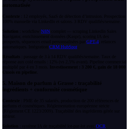
automatisée
Contexte
: 12 employés, SaaS de détection d’intrusion. Prospection
100% manuelle via LinkedIn et salons. 3 RDV qualifiés/semaine.
Solution
: workflow
N8N
complet — scraping LinkedIn Sales
Navigator, enrichissement données (Kaspr), scoring IA des
prospects, séquences email personnalisées par
GPT-4
, relances
automatiques. Intégration
CRM HubSpot
.
Résultats
: passage de 3 à 14 RDV qualifiés/semaine. Taux de
réponse aux cold emails : 12% (vs 2,5% avant). Pipeline commercial
multiplié par 4 en 3 mois.
Investissement : 3 200 €, gain de 18 000
€/mois en pipeline
.
5. Maison de parfum à Grasse : traçabilité
ingrédients + conformité cosmétique
Contexte
: PME de 35 salariés, production de 200 références de
parfums et cosmétiques. Réglementation européenne stricte
(Règlement CE 1223/2009). Traçabilité des ingrédients gérée sur
tableur.
Solution
: système IA de traçabilité lot-par-lot avec
OCR