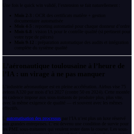
Une fois le quick win validé, l’extension se fait naturellement :
Mois 2-3
: OCR des certificats matière + gestion
documentaire automatisée
Mois 4-5
: reporting automatisé pour chaque donneur d’ordre
Mois 6-8
: vision IA pour le contrôle qualité (si pertinent pour
votre type de pièces)
Mois 9-12
: préparation automatique des audits et intégration
complète du système qualité
L’aéronautique toulousaine à l’heure de
l’IA : un virage à ne pas manquer
L’industrie aéronautique est en pleine accélération. Airbus vise 75
avions A320 par mois d’ici 2027 (contre 50 en 2024). Cette montée
en cadence impose aux sous-traitants de produire plus, plus vite,
avec la même exigence de qualité — et souvent avec les mêmes
effectifs.
L’
automatisation des processus
par l’IA n’est plus un luxe réservé
aux grandes entreprises. C’est devenu une condition de survie pour
les PME sous-traitantes qui veulent rester dans la course. Les sous-