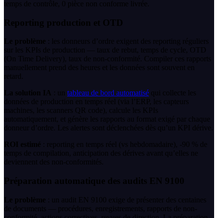
temps de contrôle, 0 pièce non conforme livrée.
Reporting production et OTD
Le problème
: les donneurs d’ordre exigent des reporting réguliers
sur les KPIs de production — taux de rebut, temps de cycle, OTD
(On Time Delivery), taux de non-conformité. Compiler ces rapports
manuellement prend des heures et les données sont souvent en
retard.
La solution IA
: un
tableau de bord automatisé
qui collecte les
données de production en temps réel (via l’ERP, les capteurs
machines, les scanners QR code), calcule les KPIs
automatiquement, et génère les rapports au format exigé par chaque
donneur d’ordre. Les alertes sont déclenchées dès qu’un KPI dérive.
ROI estimé
: reporting en temps réel (vs hebdomadaire), -90 % de
temps de compilation, anticipation des dérives avant qu’elles ne
deviennent des non-conformités.
Préparation automatique des audits EN 9100
Le problème
: un audit EN 9100 exige de présenter des centaines
de documents — procédures, enregistrements, rapports de non-
conformité, actions correctives, revues de direction. La préparation