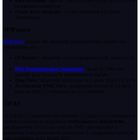
Pass Occitanie
: aide de 2 000 à 10 000 € pour les TPE/PME
en transition numérique
Fonds Aéro Occitanie
: soutien spécifique à la filière
aéronautique
BPIFrance
BPIFrance
propose des dispositifs particulièrement adaptés aux
sous-traitants aéro :
IA Booster
: diagnostic et accompagnement IA, financé à 50
%
Prêt Transformation Numérique
: jusqu’à 5 M€ sans
garantie pour financer la transformation digitale
Diag Num
: diagnostic numérique de 4 jours, financé à 50 %
Accélérateur PME Aéro
: programme intensif de 24 mois
pour accélérer la croissance des sous-traitants
GIFAS
Le GIFAS (Groupement des Industries Françaises Aéronautiques et
Spatiales) propose le programme
Performances Industrielles
,
spécifiquement conçu pour aider les PME sous-traitantes à
moderniser leurs processus de production. Le programme inclut un
volet numérique et IA depuis 2025.