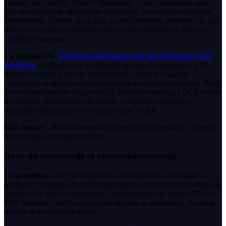
verbaux de contrôle, fiches d’instruction — un sous-traitant aéro
gère des milliers de documents techniques. Les versions changent
fréquemment (Airbus met à jour ses spécifications plusieurs fois par
mois), et une pièce fabriquée selon un plan obsolète est une non-
conformité majeure.
La solution IA
:
extraction automatique des documents par OCR
intelligent
combinée à un système de gestion documentaire. L’IA
détecte les mises à jour de spécifications, alerte les équipes
concernées, et archive automatiquement les versions périmées. Pour
les certificats matière reçus en PDF (souvent scannés), l’OCR extrait
les données clés (numéro de coulée, composition chimique,
propriétés mécaniques) et les injecte dans l’ERP.
ROI estimé
: -80 % de temps de recherche documentaire, 0 risque
de fabrication sur plan obsolète.
Bons de commande et approvisionnement
Le problème
: le cycle réception → vérification → stockage →
production implique de nombreuses saisies manuelles et vérifications
croisées. Un bon de commande Airbus (souvent au format EDI ou
PDF structuré) doit être rapproché du plan de production, du stock
matière et du planning atelier.