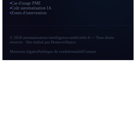
Cas d'usage PME
Coût automatisation IA
Zones d'intervention
© 2026 automatisation-intelligence-artificielle.fr — Tous droits
réservés · Site réalisé par
Domoveillance
Mentions légales
Politique de confidentialité
Contact