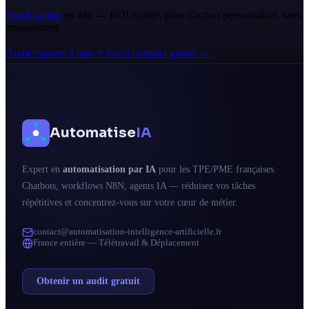
Audit gratuit
en 48h — ROI estimé, plan d'action personnalisé, sans
engagement.
Audit express 2 min ⚡
Audit complet gratuit →
Automatise
IA
Expert en
automatisation par IA
pour les TPE/PME françaises.
Chatbots, workflows N8N, agents IA — réduisez vos tâches
répétitives et concentrez-vous sur votre cœur de métier.
contact@automatisation-intelligence-artificielle.fr
France entière — Télétravail & Déplacement
Obtenir un audit gratuit