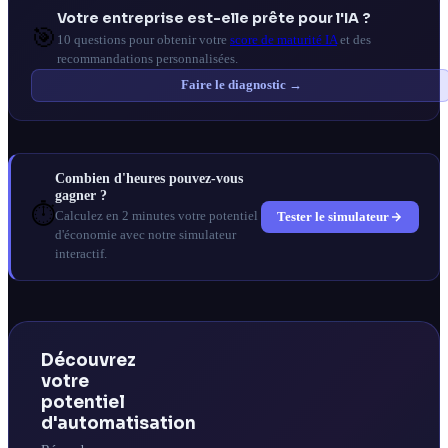
Votre entreprise est-elle prête pour l'IA ?
🎯
10 questions pour obtenir votre
score de maturité IA
et des
recommandations personnalisées.
Faire le diagnostic →
Combien d'heures pouvez-vous
gagner ?
⏱️
Tester le simulateur
Calculez en 2 minutes votre potentiel
d'économie avec notre simulateur
interactif.
Découvrez
votre
potentiel
d'automatisation