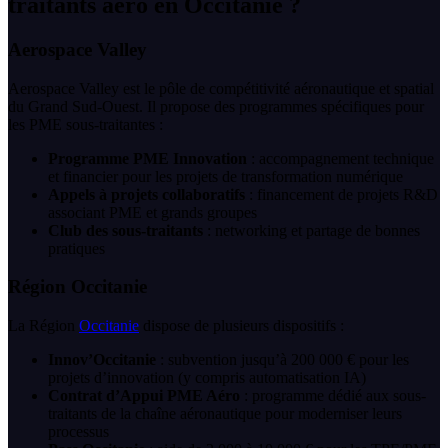
traitants aéro en Occitanie ?
Aerospace Valley
Aerospace Valley est le pôle de compétitivité aéronautique et spatial
du Grand Sud-Ouest. Il propose des programmes spécifiques pour
les PME sous-traitantes :
Programme PME Innovation
: accompagnement technique
et financier pour les projets de transformation numérique
Appels à projets collaboratifs
: financement de projets R&D
associant PME et grands groupes
Club des sous-traitants
: networking et partage de bonnes
pratiques
Région Occitanie
La Région
Occitanie
dispose de plusieurs dispositifs :
Innov’Occitanie
: subvention jusqu’à 200 000 € pour les
projets d’innovation (y compris automatisation IA)
Contrat d’Appui PME Aéro
: programme dédié aux sous-
traitants de la chaîne aéronautique pour moderniser leurs
processus