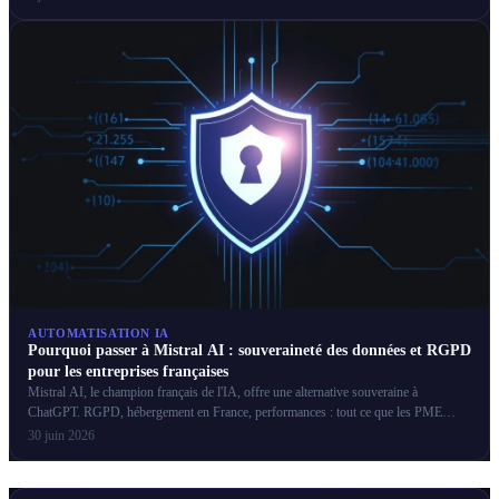
AUTOMATISATION IA
Pourquoi passer à Mistral AI : souveraineté des données et RGPD
pour les entreprises françaises
Mistral AI, le champion français de l'IA, offre une alternative souveraine à
ChatGPT. RGPD, hébergement en France, performances : tout ce que les PME
françaises doivent savoir.
30 juin 2026