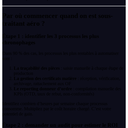
Par où commencer quand on est sous-
traitant aéro ?
Étape 1 : identifier les 3 processus les plus
chronophages
Dans 90 % des cas, les processus les plus rentables à automatiser
sont :
La traçabilité des pièces
: saisie manuelle à chaque étape de
production
La gestion des certificats matière
: réception, vérification,
archivage, rattachement aux OF
Le reporting donneur d’ordre
: compilation manuelle des
KPIs (OTD, taux de rebut, non-conformités)
Identifiez combien d’heures par semaine chaque processus
consomme. Multipliez par le coût horaire chargé. C’est votre
potentiel de gain.
Étape 2 : demander un audit pour estimer le ROI