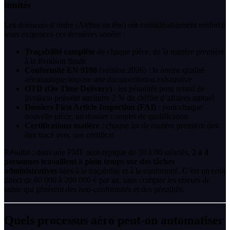
limités
Les donneurs d’ordre (Airbus en tête) ont considérablement renforcé
leurs exigences ces dernières années :
Traçabilité complète
de chaque pièce, de la matière première
à la livraison finale
Conformité EN 9100
(version 2026) : la norme qualité
aéronautique impose une documentation exhaustive
OTD (On Time Delivery)
: les pénalités pour retard de
livraison peuvent atteindre 2 % du chiffre d’affaires annuel
Dossiers First Article Inspection (FAI)
: pour chaque
nouvelle pièce, un dossier complet de qualification
Certifications matière
: chaque lot de matière première doit
être tracé avec son certificat
Résultat : dans une PME aéro typique de 30 à 80 salariés,
2 à 4
personnes travaillent à plein temps sur des tâches
administratives
liées à la traçabilité et à la conformité. C’est un coût
direct de 80 000 à 200 000 € par an, sans compter les erreurs de
saisie qui génèrent des non-conformités et des pénalités.
Quels processus aéro peut-on automatiser