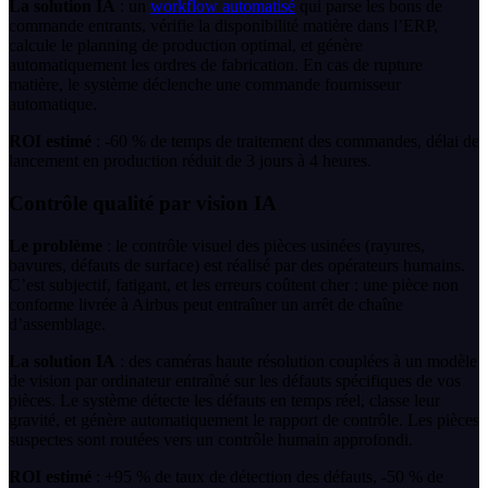
La solution IA
: un
workflow automatisé
qui parse les bons de
commande entrants, vérifie la disponibilité matière dans l’ERP,
calcule le planning de production optimal, et génère
automatiquement les ordres de fabrication. En cas de rupture
matière, le système déclenche une commande fournisseur
automatique.
ROI estimé
: -60 % de temps de traitement des commandes, délai de
lancement en production réduit de 3 jours à 4 heures.
Contrôle qualité par vision IA
Le problème
: le contrôle visuel des pièces usinées (rayures,
bavures, défauts de surface) est réalisé par des opérateurs humains.
C’est subjectif, fatigant, et les erreurs coûtent cher : une pièce non
conforme livrée à Airbus peut entraîner un arrêt de chaîne
d’assemblage.
La solution IA
: des caméras haute résolution couplées à un modèle
de vision par ordinateur entraîné sur les défauts spécifiques de vos
pièces. Le système détecte les défauts en temps réel, classe leur
gravité, et génère automatiquement le rapport de contrôle. Les pièces
suspectes sont routées vers un contrôle humain approfondi.
ROI estimé
: +95 % de taux de détection des défauts, -50 % de