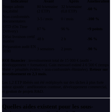
Indicateur
Avant
Après
Amélioration
Temps admin
80 h/semaine
32 h/semaine
-60 %
traçabilité
(2 ETP)
(0,8 ETP)
Non-conformités
3-5 / mois
0 / mois
-100 %
documentaires
OTD (On Time
87 %
96 %
+9 points
Delivery)
Délai livraison certif
48 h
2 h
-96 %
matière
Préparation audit EN
3 semaines
2 jours
-90 %
9100
ROI financier
: investissement total de 15 000 € (audit +
développement + formation). Gain mensuel estimé à 6 500 € (temps
libéré + pénalités évitées + non-conformités éliminées).
Retour sur
investissement en 2,3 mois.
Les 1,2 ETP libérés ont été redéployés sur des tâches à plus forte
valeur ajoutée : amélioration continue, développement commercial,
et gestion de projets R&D.
Quelles aides existent pour les sous-