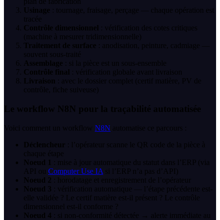
plan de fabrication
Usinage
: tournage, fraisage, perçage — chaque opération est
tracée
Contrôle dimensionnel
: vérification des cotes critiques
(machine à mesurer tridimensionnelle)
Traitement de surface
: anodisation, peinture, cadmiage —
souvent sous-traité
Assemblage
: si la pièce est un sous-ensemble
Contrôle final
: vérification globale avant livraison
Livraison
: avec le dossier complet (certif matière, PV de
contrôle, fiche suiveuse)
Le workflow N8N pour la traçabilité automatisée
Voici comment un workflow
N8N
automatise ce parcours :
Déclencheur
: l’opérateur scanne le QR code de la pièce à
chaque étape
Noeud 1
: mise à jour automatique du statut dans l’ERP (via
API ou
Computer Use IA
si l’ERP n’a pas d’API)
Noeud 2
: horodatage et enregistrement de l’opérateur
Noeud 3
: vérification automatique — l’étape précédente est-
elle validée ? Le certif matière est-il présent ? Le contrôle
dimensionnel est-il conforme ?
Noeud 4
: si non-conformité détectée → alerte immédiate au