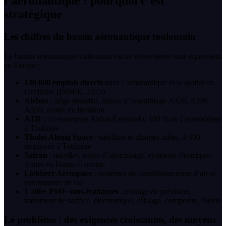
l’aéronautique : pourquoi c’est
stratégique
Les chiffres du bassin aéronautique toulousain
Le bassin aéronautique toulousain est un écosystème sans équivalent
en Europe :
130 000 emplois directs
dans l’aéronautique et le spatial en
Occitanie (INSEE, 2025)
Airbus
: siège mondial, usines d’assemblage A320, A330,
A350, centre de livraison
ATR
: co-entreprise Airbus/Leonardo, 100 % de l’assemblage
à Toulouse
Thales Alenia Space
: satellites et charges utiles, 4 500
employés à Toulouse
Safran
: nacelles, trains d’atterrissage, systèmes électriques —
3 sites en Haute-Garonne
Liebherr Aerospace
: systèmes de conditionnement d’air et
commandes de vol
1 500+ PME sous-traitantes
: usinage de précision,
traitement de surface, électronique, câblage, composite, tôlerie
Le problème : des exigences croissantes, des moyens