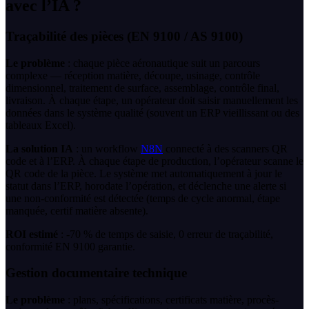
avec l’IA ?
Traçabilité des pièces (EN 9100 / AS 9100)
Le problème
: chaque pièce aéronautique suit un parcours
complexe — réception matière, découpe, usinage, contrôle
dimensionnel, traitement de surface, assemblage, contrôle final,
livraison. À chaque étape, un opérateur doit saisir manuellement les
données dans le système qualité (souvent un ERP vieillissant ou des
tableaux Excel).
La solution IA
: un workflow
N8N
connecté à des scanners QR
code et à l’ERP. À chaque étape de production, l’opérateur scanne le
QR code de la pièce. Le système met automatiquement à jour le
statut dans l’ERP, horodate l’opération, et déclenche une alerte si
une non-conformité est détectée (temps de cycle anormal, étape
manquée, certif matière absente).
ROI estimé
: -70 % de temps de saisie, 0 erreur de traçabilité,
conformité EN 9100 garantie.
Gestion documentaire technique
Le problème
: plans, spécifications, certificats matière, procès-