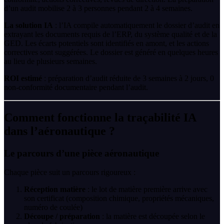
d’un audit mobilise 2 à 3 personnes pendant 2 à 4 semaines.
La solution IA
: l’IA compile automatiquement le dossier d’audit en
extrayant les documents requis de l’ERP, du système qualité et de la
GED. Les écarts potentiels sont identifiés en amont, et les actions
correctives sont suggérées. Le dossier est généré en quelques heures
au lieu de plusieurs semaines.
ROI estimé
: préparation d’audit réduite de 3 semaines à 2 jours, 0
non-conformité documentaire pendant l’audit.
Comment fonctionne la traçabilité IA
dans l’aéronautique ?
Le parcours d’une pièce aéronautique
Chaque pièce suit un parcours rigoureux :
Réception matière
: le lot de matière première arrive avec
son certificat (composition chimique, propriétés mécaniques,
numéro de coulée)
Découpe / préparation
: la matière est découpée selon le