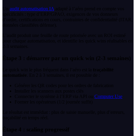
Un
audit automatisation IA
adapté à l’aéro prend en compte vos
spécificités : type d’ERP/GPAO, exigences de vos donneurs
d’ordre, certifications en cours, contraintes de confidentialité (ITAR,
données classifiées défense).
L’audit produit une feuille de route priorisée avec un ROI estimé
pour chaque automatisation, et identifie les quick wins réalisables en
2-3 semaines.
Étape 3 : démarrer par un quick win (2-3 semaines)
Le quick win le plus fréquent dans l’aéro est la
traçabilité
automatisée
. En 2 à 3 semaines, il est possible de :
Générer les QR codes pour les ordres de fabrication
Installer les scanners aux postes clés
Connecter le système à l’ERP via API ou
Computer Use
Former les opérateurs (1/2 journée suffit)
Le résultat est immédiat : plus de saisie manuelle, plus d’erreurs,
traçabilité en temps réel.
Étape 4 : scaling progressif