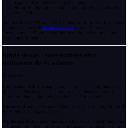
responsable qualité + blocage de la pièce
Noeud 5
: mise à jour du tableau de bord de production en
temps réel
Pour les ERP/GPAO sans API (Clipper, TopSolid, SAGE X3 dans
certaines versions), le
Computer Use IA
permet d’interagir
directement avec l’interface graphique du logiciel, comme le ferait
un opérateur humain.
Étude de cas : sous-traitant aéro
toulousain de 45 salariés
Contexte
Entreprise
: PME d’usinage de précision basée à Colomiers (31),
spécialisée dans les pièces de structure et les pièces moteur en
aluminium, titane et inconel. 45 salariés, CA de 6,2 M€.
Donneurs d’ordre
: Airbus (45 % du CA), ATR (25 %), Safran (20
%), Liebherr Aerospace (10 %).
Problème initial
: 2 personnes à plein temps sur la traçabilité papier
et la gestion documentaire. Erreurs de saisie récurrentes (3 à 5 non-