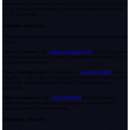
conformités documentaires par mois). OTD à 87 % (objectif Airbus :
95 %). Retard chronique dans la livraison des certificats matière et
des PV de contrôle.
Solution déployée
L’entreprise a déployé une solution d’automatisation en 3 phases sur
4 mois :
Phase 1 (semaines 1-3)
:
audit automatisation IA
pour cartographier
les processus, identifier les goulots d’étranglement et estimer le ROI
de chaque automatisation.
Phase 2 (semaines 4-8)
: déploiement des
workflows
N8N
pour la
traçabilité — QR codes sur chaque pièce, scanners à chaque poste,
mise à jour automatique de l’ERP (SAGE X3), alertes non-
conformité.
Phase 3 (semaines 9-16)
:
OCR intelligent
pour les certificats
matière fournisseurs, génération automatique des dossiers FAI,
tableau de bord OTD en temps réel.
Résultats à 6 mois