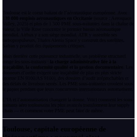
Toulouse est le coeur battant de l’aéronautique européenne. Avec
130 000 emplois aéronautiques en Occitanie
(source : Aerospace
Valley, 2025) et plus de 1 500 PME sous-traitantes dans la chaîne de
valeur, la Ville Rose concentre le premier bassin aéronautique
mondial. Airbus y a son siège mondial, ATR y assemble ses
turbopropulseurs, Thales Alenia Space y construit des satellites,
Safran y produit des équipements critiques.
Mais derrière cette puissance industrielle, un problème structurel
ronge les sous-traitants :
la charge administrative liée à la
traçabilité, la conformité qualité et la gestion documentaire
. Les
donneurs d’ordre exigent une traçabilité de plus en plus stricte
(norme EN 9100/AS 9100), des dossiers d’audit irréprochables et
des délais de livraison serrés. Les PME sous-traitantes croulent sous
le papier pendant que leurs concurrents internationaux automatisent.
L’IA et l’automatisation changent la donne. Voici comment les sous-
traitants aéro toulousains les plus avancés transforment leur supply
chain — et comment votre PME peut faire de même.
Toulouse, capitale européenne de