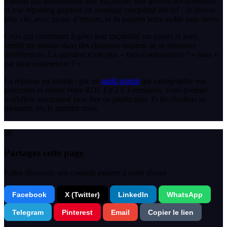
traitants qui automatisent leur traçabilité, leur gestion documentaire
et leur reporting gagnent un avantage compétitif décisif : ils livrent
plus vite, avec moins d’erreurs, et ils passent leurs audits sans stress.
Ceux qui continuent à gérer leur traçabilité sur papier et leurs
certificats matière dans des classeurs risquent de se retrouver
déréférencés. La question n’est plus « faut-il automatiser ? » mais «
par quoi commencer ? ».
La réponse est simple : par un
audit gratuit
qui cartographie vos
processus et estime votre ROI. En 2 à 3 semaines, votre premier
workflow automatisé peut être en production. Et les résultats se
mesurent dès le premier mois.
🚀
Partagez cette page
Faites découvrir nos conseils experts à votre réseau
Facebook
X (Twitter)
LinkedIn
WhatsApp
Telegram
Pinterest
Email
Copier le lien