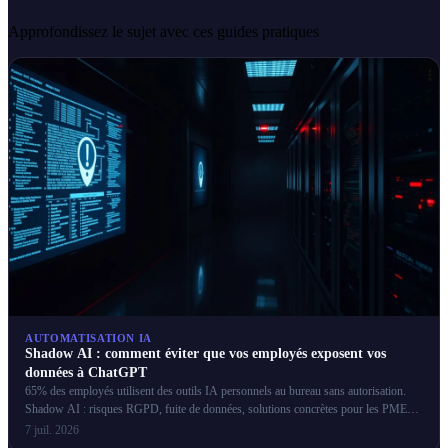
Approfondissez le sujet avec ces guides pratiques
AUTOMATISATION IA
Shadow AI : comment éviter que vos employés exposent vos
données à ChatGPT
65% des employés utilisent des outils IA personnels au bureau sans autorisation.
Shadow AI : risques RGPD, fuite de données, solutions concrètes pour les PME
françaises.
7 juil. 2026