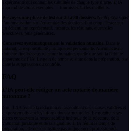
expérimenté qui connait les subtilités de chaque type d’acte. L’IA
apprend des bons exemples — fournissez-lui les meilleurs.
Prévoyez une phase de test sur 20 à 30 dossiers.
Ne déployez pas
l’automatisation sur l’ensemble des dossiers d’un coup. Testez sur
un échantillon représentatif, mesurez les résultats, ajustez les
workflows, puis généralisez.
Conservez systématiquement la validation humaine.
Dans le
notariat, la responsabilité juridique est personnelle. Aucun acte ne
doit être finalisé sans relecture humaine, quelle que soit la fiabilité
apparente de l’IA. Le gain de temps se situe dans la préparation, pas
dans la suppression du contrôle.
FAQ
L’IA peut-elle rédiger un acte notarié de manière
autonome ?
Non. L’IA assiste la rédaction en assemblant des clauses validées et
en pré-remplissant les informations structurelles. Le notaire et ses
clercs conservent la responsabilité intégrale de la relecture, de la
validation juridique et de la signature. L’IA réduit le temps de
préparation, elle ne se substitue pas au jugement professionnel.