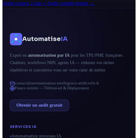
Audit express 2 min ⚡
Audit complet gratuit →
Automatise
IA
Expert en
automatisation par IA
pour les TPE/PME françaises.
Chatbots, workflows N8N, agents IA — réduisez vos tâches
répétitives et concentrez-vous sur votre cœur de métier.
contact@automatisation-intelligence-artificielle.fr
France entière — Télétravail & Déplacement
Obtenir un audit gratuit
SERVICES IA
Automatisation processus IA