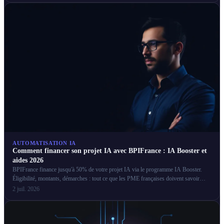
AUTOMATISATION IA
Comment financer son projet IA avec BPIFrance : IA Booster et
aides 2026
BPIFrance finance jusqu'à 50% de votre projet IA via le programme IA Booster.
Éligibilité, montants, démarches : tout ce que les PME françaises doivent savoir
pour obtenir ces aides.
2 juil. 2026