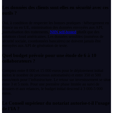
Les données des clients sont-elles en sécurité avec ces
outils ?
Oui, à condition de respecter les bonnes pratiques : hébergement en
France ou en UE, minimisation des données envoyées aux API,
journalisation des traitements,
N8N self-hosted
plutôt que des
solutions cloud américaines. Les données sensibles (numéros de
sécurité sociale, coordonnées bancaires) ne doivent jamais être
envoyées aux API de génération de texte.
Quel budget prévoir pour une étude de 6 à 10
collaborateurs ?
Comptez entre 8 000 et 15 000 euros pour le déploiement initial
(selon le nombre de processus automatisés) et entre 350 et 500
euros/mois pour l’infrastructure. Le retour sur investissement se situe
entre 3 et 5 mois. Pour une première phase limitée au suivi de
dossiers et aux relances, le budget initial descend à 3 000-5 000
euros.
Le Conseil supérieur du notariat autorise-t-il l’usage
de l’IA ?