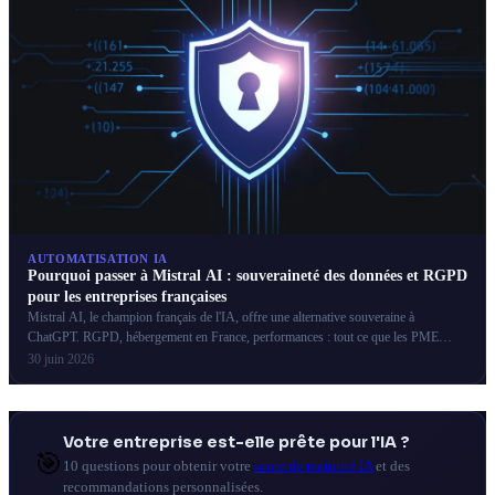
AUTOMATISATION IA
Pourquoi passer à Mistral AI : souveraineté des données et RGPD
pour les entreprises françaises
Mistral AI, le champion français de l'IA, offre une alternative souveraine à
ChatGPT. RGPD, hébergement en France, performances : tout ce que les PME
françaises doivent savoir.
30 juin 2026
Votre entreprise est-elle prête pour l'IA ?
🎯
10 questions pour obtenir votre
score de maturité IA
et des
recommandations personnalisées.