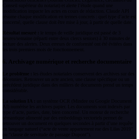
Conseil supérieur du notariat) et alerte l’étude quand une
modification impacte les actes en cours de rédaction. Claude API
résume chaque modification en termes concrets : quel type d’acte est
concerné, quelle clause doit être mise à jour, à partir de quelle date.
Résultat mesuré :
le temps de veille juridique est passé de 3
heures/semaine (réparti entre deux clercs seniors) à 30 minutes de
lecture des alertes. Deux erreurs de conformité ont été évitées dans
les trois premiers mois de fonctionnement.
6. Archivage numérique et recherche documentaire
Le problème :
les études notariales conservent des archives sur des
décennies. Retrouver un acte ancien, une clause spécifique ou un
précédent juridique dans des milliers de documents prend un temps
considérable.
La solution IA :
un système OCR (Mindee ou Google Document
AI) numérise les archives papier. Les documents sont indexés par
type d’acte, parties, date, bien concerné. Un moteur de recherche
sémantique alimenté par des embeddings vectoriels permet de
retrouver un document en quelques secondes à partir d’une requête
en langage naturel (“acte de vente appartement rue des Lilas 2019”
ou “clause de servitude de passage Dupont”).