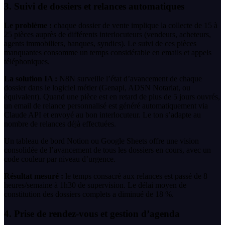
3. Suivi de dossiers et relances automatiques
Le problème :
chaque dossier de vente implique la collecte de 15 à
25 pièces auprès de différents interlocuteurs (vendeurs, acheteurs,
agents immobiliers, banques, syndics). Le suivi de ces pièces
manquantes consomme un temps considérable en emails et appels
téléphoniques.
La solution IA :
N8N surveille l’état d’avancement de chaque
dossier dans le logiciel métier (Genapi, ADSN Notariat, ou
équivalent). Quand une pièce est en retard de plus de 5 jours ouvrés,
un email de relance personnalisé est généré automatiquement via
Claude API et envoyé au bon interlocuteur. Le ton s’adapte au
nombre de relances déjà effectuées.
Un tableau de bord Notion ou Google Sheets offre une vision
consolidée de l’avancement de tous les dossiers en cours, avec un
code couleur par niveau d’urgence.
Résultat mesuré :
le temps consacré aux relances est passé de 8
heures/semaine à 1h30 de supervision. Le délai moyen de
constitution des dossiers complets a diminué de 18 %.
4. Prise de rendez-vous et gestion d’agenda