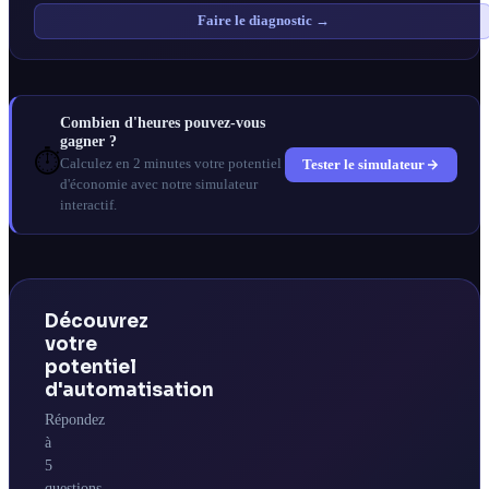
Faire le diagnostic →
Combien d'heures pouvez-vous
gagner ?
⏱️
Tester le simulateur
Calculez en 2 minutes votre potentiel
d'économie avec notre simulateur
interactif.
Découvrez
votre
potentiel
d'automatisation
Répondez
à
5
questions