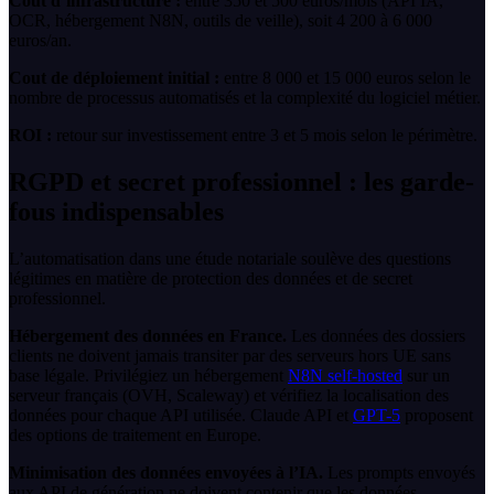
Cout d’infrastructure :
entre 350 et 500 euros/mois (API IA,
OCR, hébergement N8N, outils de veille), soit 4 200 à 6 000
euros/an.
Cout de déploiement initial :
entre 8 000 et 15 000 euros selon le
nombre de processus automatisés et la complexité du logiciel métier.
ROI :
retour sur investissement entre 3 et 5 mois selon le périmètre.
RGPD et secret professionnel : les garde-
fous indispensables
L’automatisation dans une étude notariale soulève des questions
légitimes en matière de protection des données et de secret
professionnel.
Hébergement des données en France.
Les données des dossiers
clients ne doivent jamais transiter par des serveurs hors UE sans
base légale. Privilégiez un hébergement
N8N self-hosted
sur un
serveur français (OVH, Scaleway) et vérifiez la localisation des
données pour chaque API utilisée. Claude API et
GPT-5
proposent
des options de traitement en Europe.
Minimisation des données envoyées à l’IA.
Les prompts envoyés
aux API de génération ne doivent contenir que les données