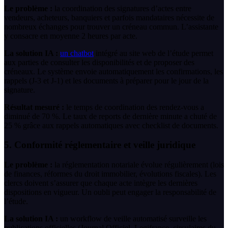
Le problème :
la coordination des signatures d’actes entre
vendeurs, acheteurs, banquiers et parfois mandataires nécessite de
nombreux échanges pour trouver un créneau commun. L’assistante
y consacre en moyenne 2 heures par acte.
La solution IA :
un chatbot
intégré au site web de l’étude permet
aux parties de consulter les disponibilités et de proposer des
créneaux. Le système envoie automatiquement les confirmations, les
rappels (J-3 et J-1) et les documents à préparer pour le jour de la
signature.
Résultat mesuré :
le temps de coordination des rendez-vous a
diminué de 70 %. Le taux de reports de dernière minute a chuté de
25 % grâce aux rappels automatiques avec checklist de documents.
5. Conformité réglementaire et veille juridique
Le problème :
la réglementation notariale évolue régulièrement (lois
de finances, réformes du droit immobilier, évolutions fiscales). Les
clercs doivent s’assurer que chaque acte intègre les dernières
dispositions en vigueur. Un oubli peut engager la responsabilité de
l’étude.
La solution IA :
un workflow de veille automatisé surveille les
publications officielles (Journal Officiel, Legifrance, circulaires du