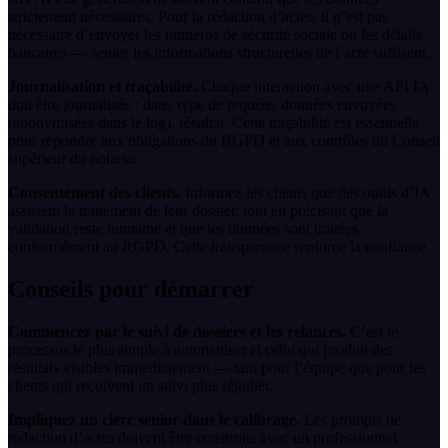
strictement nécessaires. Pour la rédaction d’actes, il n’est pas
nécessaire d’envoyer les numéros de sécurité sociale ou les détails
bancaires — seules les informations structurelles de l’acte suffisent.
Journalisation et traçabilité.
Chaque interaction avec une API IA
doit être journalisée : date, type de requête, données envoyées
(anonymisées dans le log), résultat. Cette traçabilité est essentielle
pour répondre aux obligations du RGPD et aux contrôles du Conseil
supérieur du notariat.
Consentement des clients.
Informez les clients que des outils d’IA
assistent le traitement de leur dossier, tout en précisant que la
validation reste humaine et que les données sont traitées
conformément au RGPD. Cette transparence renforce la confiance.
Conseils pour démarrer
Commencez par le suivi de dossiers et les relances.
C’est le
processus le plus simple à automatiser et celui qui produit des
résultats visibles immédiatement — tant pour l’équipe que pour les
clients qui reçoivent un suivi plus régulier.
Impliquez un clerc senior dans le calibrage.
Les prompts de
rédaction d’actes doivent être construits avec un professionnel