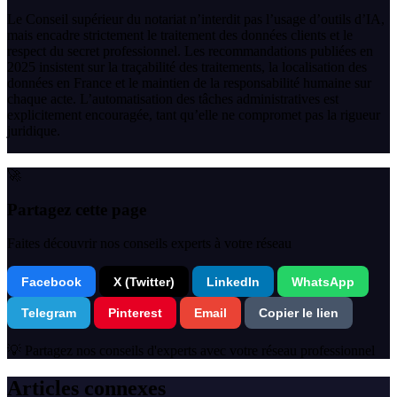
Le Conseil supérieur du notariat n’interdit pas l’usage d’outils d’IA,
mais encadre strictement le traitement des données clients et le
respect du secret professionnel. Les recommandations publiées en
2025 insistent sur la traçabilité des traitements, la localisation des
données en France et le maintien de la responsabilité humaine sur
chaque acte. L’automatisation des tâches administratives est
explicitement encouragée, tant qu’elle ne compromet pas la rigueur
juridique.
🚀
Partagez cette page
Faites découvrir nos conseils experts à votre réseau
Facebook
X (Twitter)
LinkedIn
WhatsApp
Telegram
Pinterest
Email
Copier le lien
💡 Partagez nos conseils d'experts avec votre réseau professionnel
Articles connexes