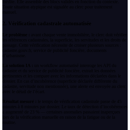
inédite. Elle assemble des blocs validés en fonction du contexte.
Toute situation atypique est signalée au clerc pour traitement
manuel.
2. Vérification cadastrale automatisée
Le problème :
avant chaque vente immobilière, le clerc doit vérifier
les références cadastrales, la superficie, les servitudes et les droits de
passage. Cette vérification nécessite de croiser plusieurs sources :
cadastre.gouv.fr, service de publicité foncière, documents
d’urbanisme.
La solution IA :
un workflow automatisé interroge les API du
cadastre et du service de publicité foncière, extrait les données
pertinentes et les compare avec les informations déclarées dans le
dossier. En cas d’incohérence (superficie déclarée différente du
cadastre, servitude non mentionnée), une alerte est envoyée au clerc
avec le détail de l’écart.
Résultat mesuré :
le temps de vérification cadastrale passe de 45
minutes à 8 minutes par dossier. Le taux de détection d’incohérences
a augmenté de 23 % — certaines anomalies passaient inaperçues
lors de la vérification manuelle en raison de la fatigue ou de la
routine.