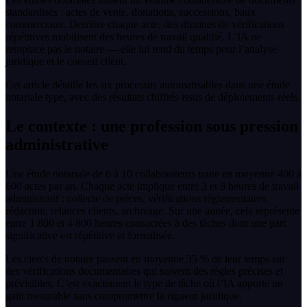
standardisés : actes de vente, donations, successions, baux
commerciaux. Derrière chaque acte, des dizaines de vérifications
répétitives mobilisent des heures de travail qualifié. L’IA ne
remplace pas le notaire — elle lui rend du temps pour l’analyse
juridique et le conseil client.
Cet article détaille les six processus automatisables dans une étude
notariale type, avec des résultats chiffrés issus de déploiements réels.
Le contexte : une profession sous pression
administrative
Une étude notariale de 6 à 10 collaborateurs traite en moyenne 400 à
600 actes par an. Chaque acte implique entre 3 et 8 heures de travail
administratif : collecte de pièces, vérifications réglementaires,
rédaction, relances clients, archivage. Sur une année, cela représente
entre 1 800 et 4 800 heures consacrées à des tâches dont une part
significative est répétitive et formalisée.
Les clercs de notaire passent en moyenne 35 % de leur temps sur
des vérifications documentaires qui suivent des règles précises et
prévisibles. C’est exactement le type de tâche où l’IA apporte un
gain mesurable sans compromettre la rigueur juridique.