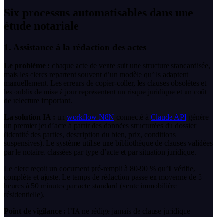
Six processus automatisables dans une
étude notariale
1. Assistance à la rédaction des actes
Le problème :
chaque acte de vente suit une structure standardisée,
mais les clercs repartent souvent d’un modèle qu’ils adaptent
manuellement. Les erreurs de copier-coller, les clauses obsolètes et
les oublis de mise à jour représentent un risque juridique et un coût
de relecture important.
La solution IA :
un
workflow
N8N
connecté à
Claude API
génère
un premier jet d’acte à partir des données structurées du dossier
(identité des parties, description du bien, prix, conditions
suspensives). Le système utilise une bibliothèque de clauses validées
par le notaire, classées par type d’acte et par situation juridique.
Le clerc reçoit un document pré-rempli à 80-90 % qu’il vérifie,
complète et ajuste. Le temps de rédaction passe en moyenne de 3
heures à 50 minutes par acte standard (vente immobilière
résidentielle).
Point de vigilance :
l’IA ne rédige jamais de clause juridique