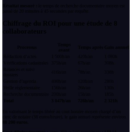
Résultat mesuré :
le temps de recherche documentaire moyen est
passé de 20 minutes à 45 secondes par requête.
Chiffrage du ROI pour une étude de 8
collaborateurs
Temps
Processus
Temps après
Gain annuel
avant
Rédaction d’actes
1 500h/an
420h/an
1 080h
Vérifications cadastrales
375h/an
67h/an
308h
Relances et suivi
416h/an
78h/an
338h
dossiers
Gestion d’agenda
400h/an
120h/an
280h
Veille réglementaire
156h/an
26h/an
130h
Recherche documentaire
200h/an
15h/an
185h
Total
3 047h/an
726h/an
2 321h
En valorisant le temps libéré au cout horaire moyen chargé d’un
clerc de notaire (38 euros/heure), le gain annuel représente environ
88 200 euros
.