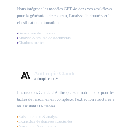
Nous intégrons les modèles GPT-4o dans vos workflows
pour la génération de contenu, l'analyse de données et la
classification automatique.
Génération de contenu
Analyse & résumé de documents
Chatbots métier
Anthropic Claude
anthropic.com ↗
Les modèles Claude d'Anthropic sont notre choix pour les
tâches de raisonnement complexe, l'extraction structurée et
les assistants IA fiables.
Raisonnement & analyse
Extraction de données structurées
Assistants IA sur mesure