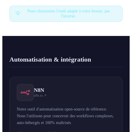
Tous les services
Nous choisissons l'outil adapté à votre besoin, pas
💡
l'inverse.
Blog
À propos
Contact
Automatisation & intégration
Réponse sous 24h · Audit sans engagement
N8N
n8n.io ↗
Notre outil d'automatisation open-source de référence.
Nous l'utilisons pour concevoir des workflows complexes,
auto-hébergés et 100% maîtrisés.