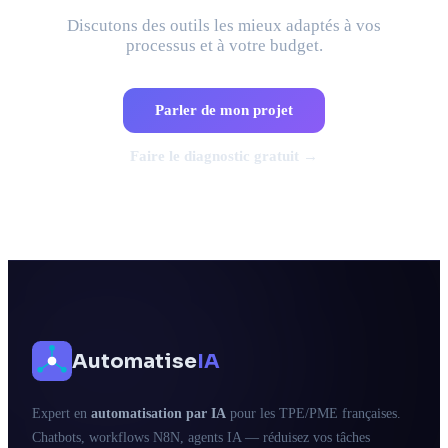
Discutons des outils les mieux adaptés à vos
processus et à votre budget.
Parler de mon projet
Faire le diagnostic gratuit →
Automatise
IA
Expert en
automatisation par IA
pour les TPE/PME françaises.
Chatbots, workflows N8N, agents IA — réduisez vos tâches