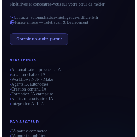
répétitives et concentrez-vous sur votre cœur de métier.
contact@automatisation-intelligence-artificielle.fr
France entière — Télétravail & Déplacement
Obtenir un audit gratuit
SERVICES IA
Automatisation processus IA
Création chatbot IA
Workflows N8N / Make
Agents IA autonomes
Création contenu IA
Formation IA entreprise
Audit automatisation IA
Intégration API IA
PAR SECTEUR
IA pour e-commerce
IA pour immobilier