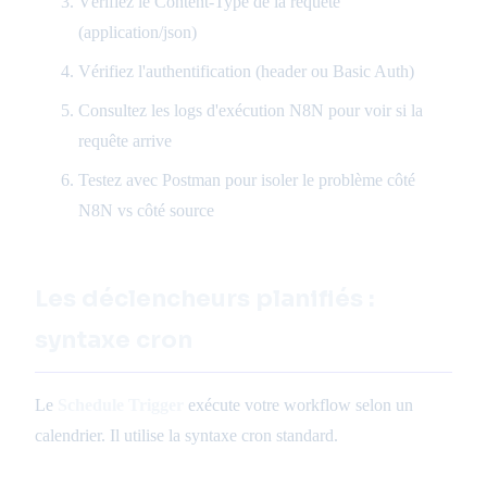
Vérifiez le Content-Type de la requête
(application/json)
Vérifiez l'authentification (header ou Basic Auth)
Consultez les logs d'exécution N8N pour voir si la
requête arrive
Testez avec Postman pour isoler le problème côté
N8N vs côté source
Les déclencheurs planifiés :
syntaxe cron
Le
Schedule Trigger
exécute votre workflow selon un
calendrier. Il utilise la syntaxe cron standard.