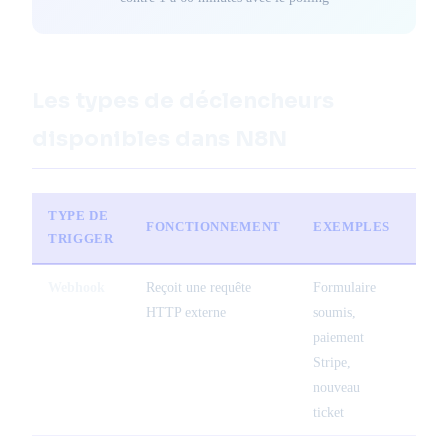
Les types de déclencheurs
disponibles dans N8N
TYPE DE
FONCTIONNEMENT
EXEMPLES
LA
TRIGGER
Webhook
Reçoit une requête
Formulaire
Temp
HTTP externe
soumis,
(<1s
paiement
Stripe,
nouveau
ticket