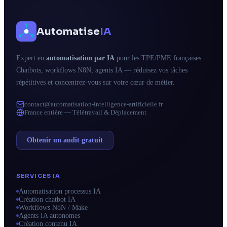
Automatise
IA
Expert en
automatisation par IA
pour les TPE/PME françaises.
Chatbots, workflows N8N, agents IA — réduisez vos tâches
répétitives et concentrez-vous sur votre cœur de métier.
contact@automatisation-intelligence-artificielle.fr
France entière — Télétravail & Déplacement
Obtenir un audit gratuit
SERVICES IA
Automatisation processus IA
Création chatbot IA
Workflows N8N / Make
Agents IA autonomes
Création contenu IA