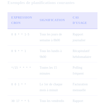
Exemples de planifications courantes
EXPRESSION
CAS
SIGNIFICATION
CRON
D'USAGE
Tous les jours de
Rapport
0 8 * * 1-5
semaine à 8h00
journalier
Tous les lundis à
Récapitulatif
0 9 * * 1
9h00
hebdomadaire
Toutes les 15
Polling
*/15 * * * *
minutes
fréquent
Le 1er de chaque
Facturation
0 0 1 * *
mois à minuit
mensuelle
Tous les vendredis
Rapport
30 17 * * 5