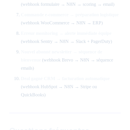
(webhook formulaire → N8N → scoring → email)
Commande e-commerce → préparation logistique
(webhook WooCommerce → N8N → ERP)
Erreur monitoring → alerte immédiate équipe
(webhook Sentry → N8N → Slack + PagerDuty)
Nouvel abonné newsletter → séquence de
bienvenue
(webhook Brevo → N8N → séquence
emails)
Deal gagné CRM → facturation automatique
(webhook HubSpot → N8N → Stripe ou
QuickBooks)