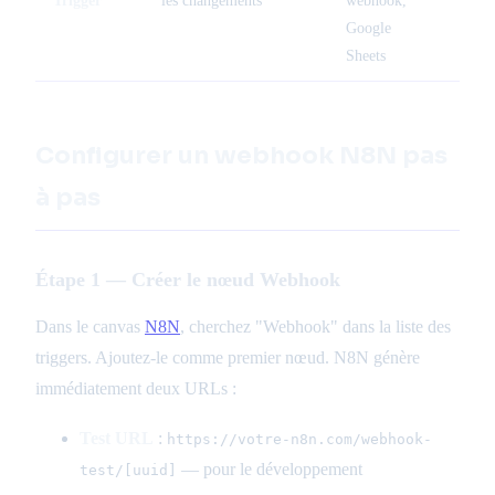
Google
Sheets
Configurer un webhook N8N pas
à pas
Étape 1 — Créer le nœud Webhook
Dans le canvas
N8N
, cherchez "Webhook" dans la liste des
triggers. Ajoutez-le comme premier nœud. N8N génère
immédiatement deux URLs :
Test URL
:
https://votre-n8n.com/webhook-
— pour le développement
test/[uuid]