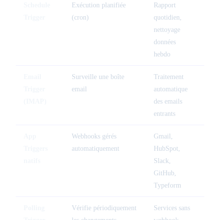
Schedule
Exécution planifiée
Rapport
Plan
Trigger
(cron)
quotidien,
nettoyage
données
hebdo
Email
Surveille une boîte
Traitement
1-5
Trigger
email
automatique
(IMAP)
des emails
entrants
App
Webhooks gérés
Gmail,
Temp
Triggers
automatiquement
HubSpot,
natifs
Slack,
GitHub,
Typeform
Polling
Vérifie périodiquement
Services sans
1 à 
Trigger
les changements
webhook,