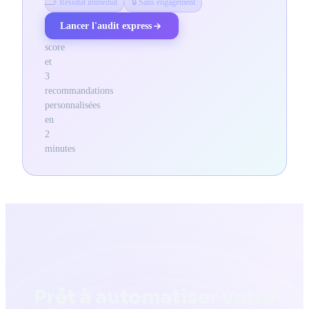
⚡ Résultat immédiat
🔒 Sans engagement
—
obtenez
Lancer l'audit express
votre
score
et
3
recommandations
personnalisées
en
2
minutes
Prêt à automatiser votre