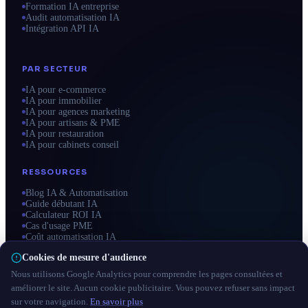
Formation IA entreprise
Audit automatisation IA
Intégration API IA
PAR SECTEUR
IA pour e-commerce
IA pour immobilier
IA pour agences marketing
IA pour artisans & PME
IA pour restauration
IA pour cabinets conseil
RESSOURCES
Blog IA & Automatisation
Guide débutant IA
Calculateur ROI IA
Cas d'usage PME
Coût automatisation IA
Zones d'intervention
Cookies de mesure d'audience
Nous utilisons Google Analytics pour comprendre les pages consultées et
améliorer le site. Aucun cookie publicitaire. Vous pouvez refuser sans impact
sur votre navigation.
En savoir plus
© 2026 automatisation-intelligence-artificielle.fr — Tous droits