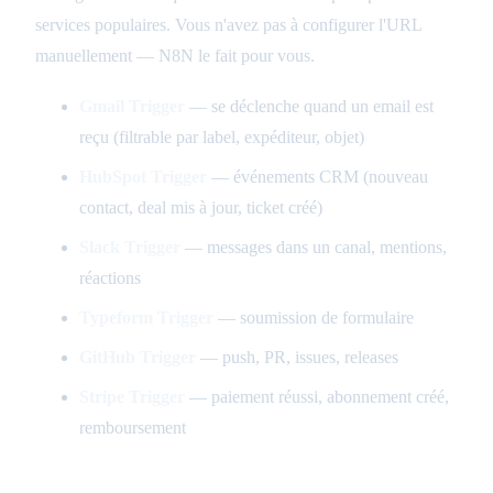
services populaires. Vous n'avez pas à configurer l'URL
manuellement — N8N le fait pour vous.
Gmail Trigger
— se déclenche quand un email est
reçu (filtrable par label, expéditeur, objet)
HubSpot Trigger
— événements CRM (nouveau
contact, deal mis à jour, ticket créé)
Slack Trigger
— messages dans un canal, mentions,
réactions
Typeform Trigger
— soumission de formulaire
GitHub Trigger
— push, PR, issues, releases
Stripe Trigger
— paiement réussi, abonnement créé,
remboursement