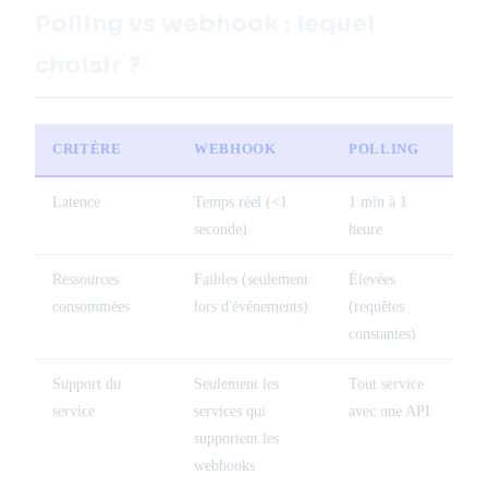
Polling vs webhook : lequel
choisir ?
CRITÈRE
WEBHOOK
POLLING
Latence
Temps réel (<1
1 min à 1
seconde)
heure
Ressources
Faibles (seulement
Élevées
consommées
lors d'événements)
(requêtes
constantes)
Support du
Seulement les
Tout service
service
services qui
avec une API
supportent les
webhooks