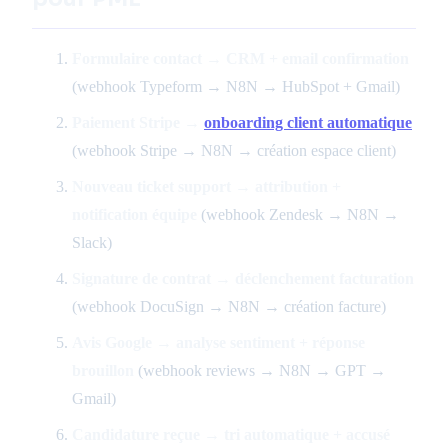
Formulaire contact → CRM + email confirmation
(webhook Typeform → N8N → HubSpot + Gmail)
Paiement Stripe →
onboarding client automatique
(webhook Stripe → N8N → création espace client)
Nouveau ticket support → attribution +
notification équipe
(webhook Zendesk → N8N →
Slack)
Signature de contrat → déclenchement facturation
(webhook DocuSign → N8N → création facture)
Avis Google → analyse sentiment + réponse
brouillon
(webhook reviews → N8N → GPT →
Gmail)
Candidature reçue → tri automatique + accusé