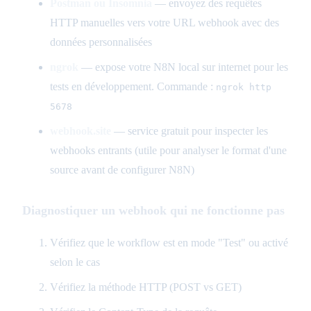
Postman ou Insomnia
— envoyez des requêtes
HTTP manuelles vers votre URL webhook avec des
données personnalisées
ngrok
— expose votre N8N local sur internet pour les
tests en développement. Commande :
ngrok http
5678
webhook.site
— service gratuit pour inspecter les
webhooks entrants (utile pour analyser le format d'une
source avant de configurer N8N)
Diagnostiquer un webhook qui ne fonctionne pas
Vérifiez que le workflow est en mode "Test" ou activé
selon le cas
Vérifiez la méthode HTTP (POST vs GET)