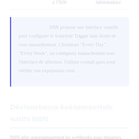
à 17h30
hebdomadaire
Bon à savoir :
N8N propose une interface visuelle
pour configurer le Schedule Trigger sans écrire de
cron manuellement. Choisissez "Every Day",
"Every Week", ou configurez manuellement avec
l'interface de sélection. Utilisez crontab.guru pour
vérifier vos expressions cron.
Déclencheurs événementiels
natifs N8N
N8N gère automatiquement les webhooks pour plusieurs