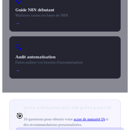
📋
Guide N8N débutant
Maîtrisez toutes les bases de N8N.
→
🔍
Audit automatisation
Faites auditer vos besoins d'automatisation.
→
Votre entreprise est-elle prête pour l'IA
?
🎯
10 questions pour obtenir votre
score de maturité IA
et
des recommandations personnalisées.