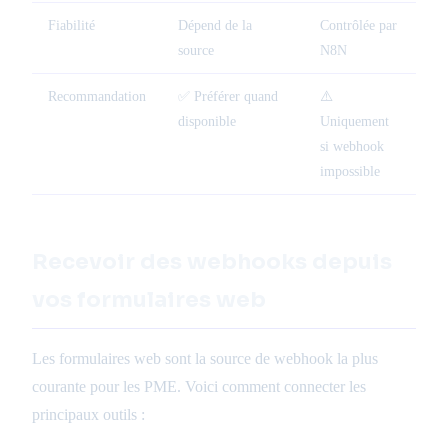
Fiabilité
Dépend de la
Contrôlée par
source
N8N
Recommandation
✅ Préférer quand
⚠️
disponible
Uniquement
si webhook
impossible
Recevoir des webhooks depuis
vos formulaires web
Les formulaires web sont la source de webhook la plus
courante pour les PME. Voici comment connecter les
principaux outils :