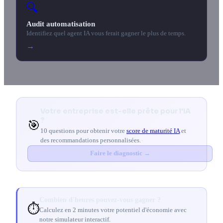
🔍
Audit automatisation
Identifiez quel agent IA vous ferait gagner le plus de temps.
→
Votre entreprise est-elle prête pour l'IA
?
🎯
10 questions pour obtenir votre
score de maturité IA
et
des recommandations personnalisées.
Faire le diagnostic →
Combien d'heures pouvez-vous gagner ?
⏱️
Calculez en 2 minutes votre potentiel d'économie avec
notre simulateur interactif.