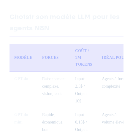
Choisir son modèle LLM pour les
agents N8N
COÛT /
MODÈLE
FORCES
1M
IDÉAL POUR
TOKENS
GPT-4o
Raisonnement
Input:
Agents à forte
complexe,
2,5$ /
complexité
vision, code
Output:
10$
GPT-4o-
Rapide,
Input:
Agents à
mini
économique,
0,15$ /
volume élevé
bon
Output: