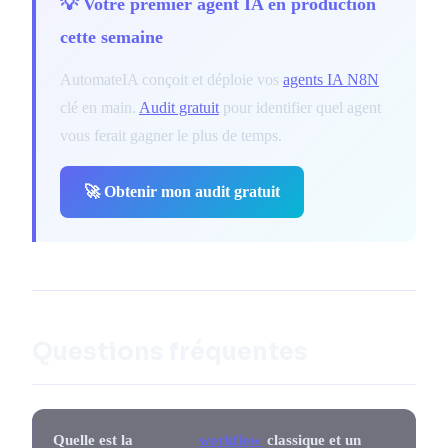
💡 Votre premier agent IA en production
cette semaine
AutomateIA conçoit et déploie vos
agents IA N8N
clé en main.
Audit gratuit
pour identifier quel agent
vous ferait gagner le plus de temps.
🚀 Obtenir mon audit gratuit
Questions fréquentes
Quelle est la
workflow
classique et un