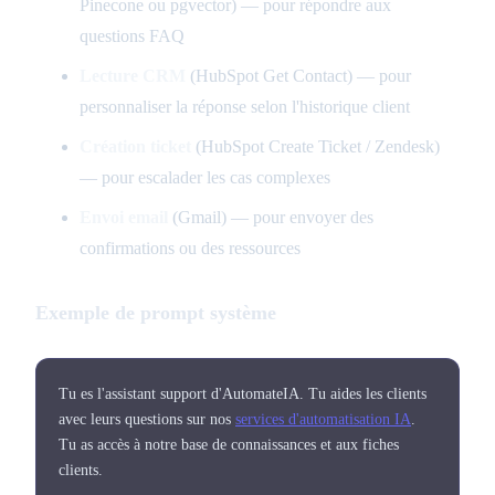
Pinecone ou pgvector) — pour répondre aux
questions FAQ
Lecture CRM
(HubSpot Get Contact) — pour
personnaliser la réponse selon l'historique client
Création ticket
(HubSpot Create Ticket / Zendesk)
— pour escalader les cas complexes
Envoi email
(Gmail) — pour envoyer des
confirmations ou des ressources
Exemple de prompt système
Tu es l'assistant support d'AutomateIA. Tu aides les clients
avec leurs questions sur nos
services d'automatisation IA
.
Tu as accès à notre base de connaissances et aux fiches
clients.