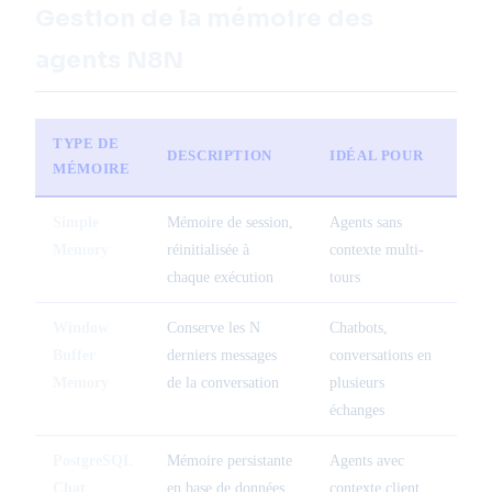
Gestion de la mémoire des
agents N8N
TYPE DE
DESCRIPTION
IDÉAL POUR
MÉMOIRE
Simple
Mémoire de session,
Agents sans
Memory
réinitialisée à
contexte multi-
chaque exécution
tours
Window
Conserve les N
Chatbots,
Buffer
derniers messages
conversations en
Memory
de la conversation
plusieurs
échanges
PostgreSQL
Mémoire persistante
Agents avec
Chat
en base de données
contexte client