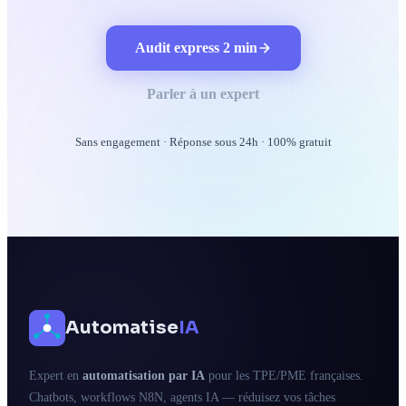
Audit express 2 min
Parler à un expert
Sans engagement · Réponse sous 24h · 100% gratuit
Automatise
IA
Expert en
automatisation par IA
pour les TPE/PME françaises.
Chatbots, workflows N8N, agents IA — réduisez vos tâches