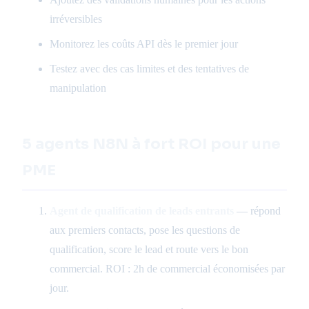
irréversibles
Monitorez les coûts API dès le premier jour
Testez avec des cas limites et des tentatives de
manipulation
5 agents N8N à fort ROI pour une
PME
Agent de qualification de leads entrants
— répond
aux premiers contacts, pose les questions de
qualification, score le lead et route vers le bon
commercial. ROI : 2h de commercial économisées par
jour.