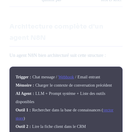
Architecture complète d'un
agent N8N
Un agent N8N bien architecturé suit cette structure :
Trigger :
Chat message /
Webhook
/ Email entrant
Mémoire :
Charger le contexte de conversation précédent
AI Agent :
LLM + Prompt système + Liste des outils
disponibles
Outil 1 :
Rechercher dans la base de connaissances (
vector
store
)
Outil 2 :
Lire la fiche client dans le CRM