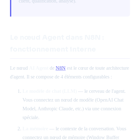
client, qualification, analyse).
Le nœud Agent dans N8N :
fonctionnement interne
Le nœud
AI Agent
de
N8N
est le cœur de toute architecture
d'agent. Il se compose de 4 éléments configurables :
Le modèle de chat (LLM)
— le cerveau de l'agent.
Vous connectez un nœud de modèle (OpenAI Chat
Model, Anthropic Claude, etc.) via une connexion
spéciale.
La mémoire
— le contexte de la conversation. Vous
connectez un nœud de mémoire (Window Buffer