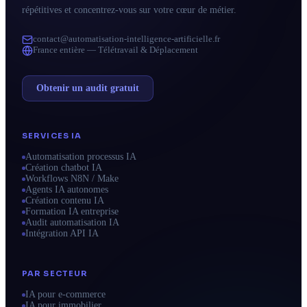
répétitives et concentrez-vous sur votre cœur de métier.
contact@automatisation-intelligence-artificielle.fr
France entière — Télétravail & Déplacement
Obtenir un audit gratuit
SERVICES IA
Automatisation processus IA
Création chatbot IA
Workflows N8N / Make
Agents IA autonomes
Création contenu IA
Formation IA entreprise
Audit automatisation IA
Intégration API IA
PAR SECTEUR
IA pour e-commerce
IA pour immobilier