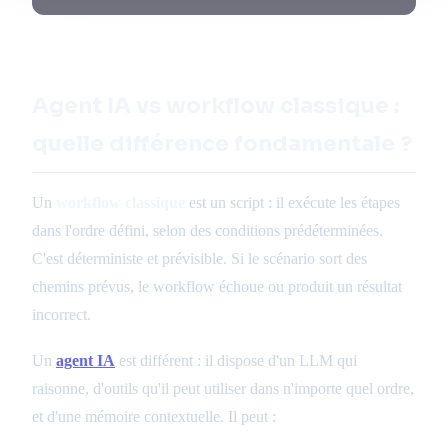
Agent IA vs workflow classique :
quelle différence fondamentale ?
Un
workflow classique
est un script : il exécute les étapes
dans l'ordre défini, selon des conditions prédéterminées.
C'est déterministe et prévisible. Si le scénario sort des
chemins prévus, le workflow échoue ou produit un résultat
incorrect.
Un
agent IA
est différent : il dispose d'un LLM qui
raisonne, d'outils qu'il peut utiliser dans n'importe quel ordre,
et d'une mémoire contextuelle. Il peut :