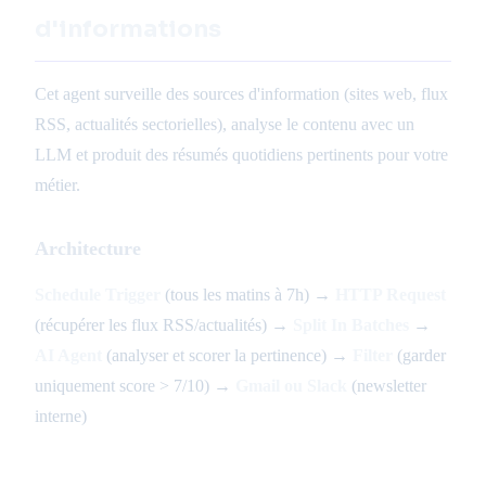
d'informations
Cet agent surveille des sources d'information (sites web, flux
RSS, actualités sectorielles), analyse le contenu avec un
LLM et produit des résumés quotidiens pertinents pour votre
métier.
Architecture
Schedule Trigger
(tous les matins à 7h) →
HTTP Request
(récupérer les flux RSS/actualités) →
Split In Batches
→
AI Agent
(analyser et scorer la pertinence) →
Filter
(garder
uniquement score > 7/10) →
Gmail ou Slack
(newsletter
interne)