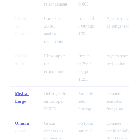
raisonnement
0,60$
Claude
Contexte
Input: 3$
Agents traitant
3.5
200K,
/ Output:
de longs textes
Sonnet
analyse
15$
documents
Claude
Ultra-rapide,
Input:
Agents temps
Haiku
très
0,25$ /
réel, volume
économique
Output:
1,25$
Mistral
Hébergeable
Variable
Données
Large
en Europe,
selon
sensibles
RGPD
hosting
françaises
Ollama
Gratuit,
0$ (coût
Données
(local)
données ne
serveur)
confidentielles,
quittent pas
RGPD strict