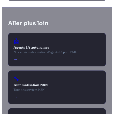
Aller plus loin
🤖
Agents IA autonomes
Nos services de création d'agents IA pour PME.
→
🔧
Automatisation N8N
Tous nos services N8N.
→