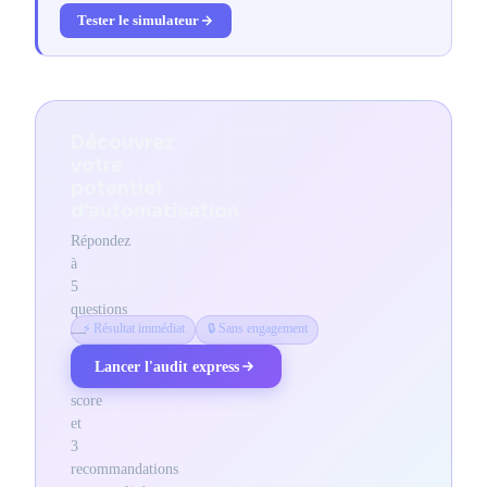
Tester le simulateur
Découvrez
votre
potentiel
d'automatisation
Répondez
à
5
questions
⚡ Résultat immédiat
🔒 Sans engagement
—
obtenez
Lancer l'audit express
votre
score
et
3
recommandations