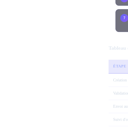
Tableau 
ÉTAPE
Création 
Validatio
Envoi au 
Suivi d'o