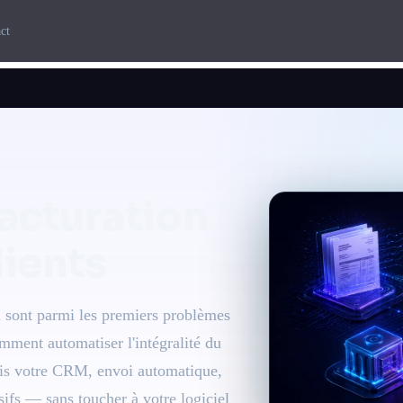
ct
facturation
lients
n sont parmi les premiers problèmes
ment automatiser l'intégralité du
puis votre CRM, envoi automatique,
sifs — sans toucher à votre logiciel