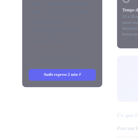
Étape 5 — Intégration comptable
Temps d
Étape 6 — Gestion des exceptions
10 à 20 m
Outils recommandés
saisie ma
factures/
Modèles d'emails de relance
heures pe
Conformité légale et fiscale
Quel est votre potentiel
d'automatisation ?
Audit express 2 min ⚡
Ce que l
Pour une P
en perma