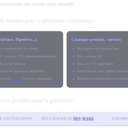
t conforme sans aucune saisie manuelle.
de données pour la génération automatique
bSpot, Pipedrive...)
Catalogue produits / services
t coordonnées du client
Description des prestations
 / numéro TVA intracommunautaire
Prix unitaire HT
se de facturation
Taux de TVA applicable
tions de paiement négociées
Unité (heure, jour, forfait, licence
ence du
devis
/ bon de commande
Remises commerciales accordée
eurs possibles pour la génération
E FACTURATION
DÉCLENCHEUR
N8N
/
MAKE
EXEMP