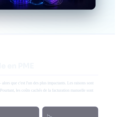
le en PME
lors que c'est l'un des plus impactants. Les raisons sont
Pourtant, les coûts cachés de la facturation manuelle sont
📉