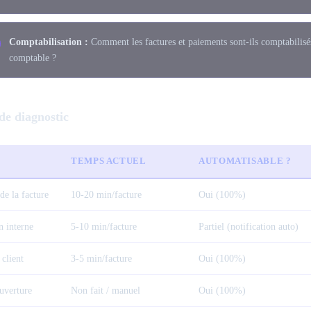
Comptabilisation :
Comment les factures et paiements sont-ils comptabilis
comptable ?
de diagnostic
TEMPS ACTUEL
AUTOMATISABLE ?
de la facture
10-20 min/facture
Oui (100%)
n interne
5-10 min/facture
Partiel (notification auto)
client
3-5 min/facture
Oui (100%)
uverture
Non fait / manuel
Oui (100%)