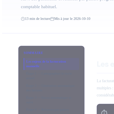
comptable habituel.
13 min de lecture
Mis à jour le 2026-10-10
SOMMAIRE
Les enjeux de la facturation
Les 
manuelle
Étape 1 — Cartographier le cycle
actuel
La factura
Étape 2 — Génération automatique
multiples 
des factures
considérab
Étape 3 — Envoi automatique et
suivi
Étape 4 — Relances par paliers
⏱️