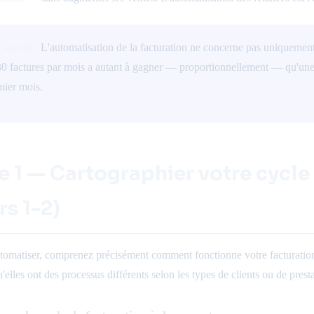
 savoir :
L'automatisation de la facturation ne concerne pas uniquemen
0 factures par mois a autant à gagner — proportionnellement — qu'une
mier mois.
e 1 — Cartographier votre cycle
rs 1-2)
tomatiser, comprenez précisément comment fonctionne votre facturatio
'elles ont des processus différents selon les types de clients ou de pre