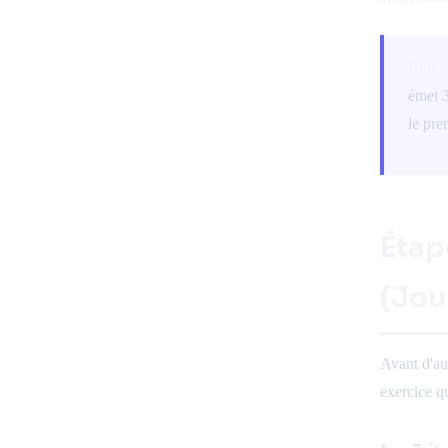
Bon à
émet 3
le pre
Étap
(Jou
Avant d'au
exercice qu