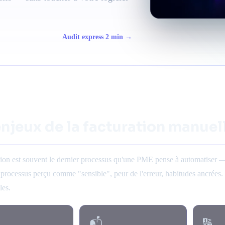
Audit express 2 min →
enjeux de la facturation manuel
tion est souvent le dernier processus qu'une PME pense à automatiser — a
: processus perçu comme "sensible", peur de l'erreur, habitudes ancrées. 
les.
📬
🔢