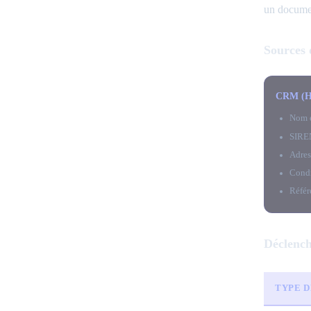
un documen
Sources 
CRM (Hu
Nom e
SIREN
Adres
Condi
Référ
Déclench
TYPE D