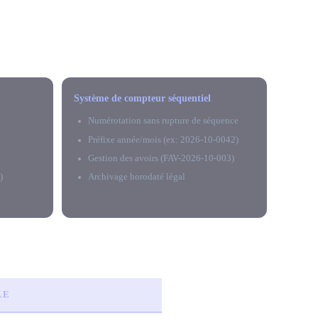
Système de compteur séquentiel
Numérotation sans rupture de séquence
Préfixe année/mois (ex: 2026-10-0042)
Gestion des avoirs (FAV-2026-10-003)
)
Archivage horodaté légal
s
LE