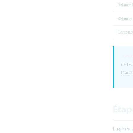
Relance 
Relances
Comptabi
Astuc
de fac
branc
Étap
La générat