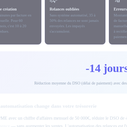
e création
Relances oubliées
Erreurs 
inutes par facture en
Sans système automatisé, 35 à
Montant
nuelle. Pour 60
50% des relances ne sont jamais
de factu
mois, c'est 10 à 20
envoyées. Les impayés
manuelle
rdues.
s'accumulent.
à rectifi
paiement
-14 jour
Réduction moyenne du DSO (délai de paiement) avec des r
'automatisation change dans votre trésorerie
ME avec un chiffre d'affaires mensuel de 50 000€, réduire le DSO de 4
nence
— sans augmenter les ventes. L'automatisation des relances est l'un