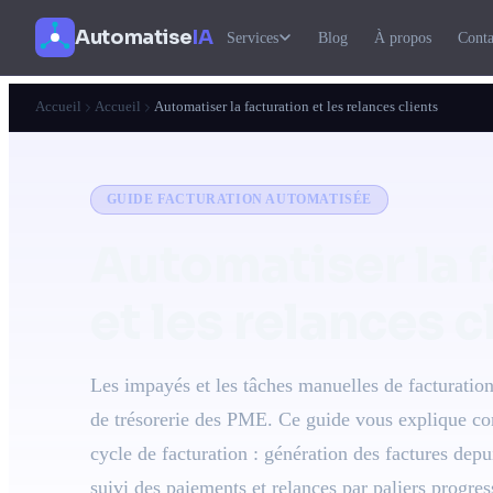
Automatise
IA
Services
Blog
À propos
Conta
Accueil
Accueil
Automatiser la facturation et les relances clients
GUIDE FACTURATION AUTOMATISÉE
Automatiser la 
et les relances c
Les impayés et les tâches manuelles de facturatio
de trésorerie des PME. Ce guide vous explique com
cycle de facturation : génération des factures de
suivi des paiements et relances par paliers progres