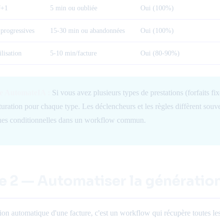
J+1
5 min ou oubliée
Oui (100%)
 progressives
15-30 min ou abandonnées
Oui (100%)
lisation
5-10 min/facture
Oui (80-90%)
e AutomateIA :
Si vous avez plusieurs types de prestations (forfaits f
turation pour chaque type. Les déclencheurs et les règles diffèrent so
hes conditionnelles dans un workflow commun.
e 2 — Automatiser la génération
ion automatique d'une facture, c'est un workflow qui récupère toutes les