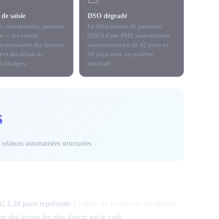
de saisie
DSO dégradé
s, coordonnées, numéros
Le délai moyen de paiement
re — les erreurs
(DSO) d'une PME sans relances
s entraînent des factures
automatisées est de 42 jours vs
er et des délais de
28 jours avec un système
 allongés.
structuré.
s
elances automatisées structurées
2 à 28 jours représente
23 000€ de trésorerie récupérée
 des leviers les plus directs sur le cash.