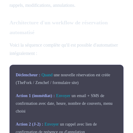
rappels, modifications, annulations.
Architecture d'un workflow de réservation
automatisé
Voici la séquence complète qu'il est possible d'automatiser
intégralement :
Déclencheur :
Quand
une nouvelle réservation est créée
(TheFork / Zenchef / formulaire site)
Action 1 (immédiat) :
Envoyer
un email + SMS de
confirmation avec date, heure, nombre de couverts, menu
choisi
Action 2 (J-2) :
Envoyer
un rappel avec lien de
confirmation de présence ou d'annulation