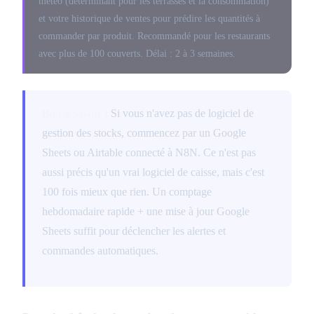
météo (déterminant pour les terrasses et la consommation)
et votre historique de ventes pour prédire les quantités à
commander par produit. Recommandé pour les restaurants
avec plus de 100 couverts. Délai : 2 à 3 semaines.
Bon à savoir :
Si vous n'avez pas de logiciel de
gestion des stocks, commencez par un Google
Sheets ou Airtable connecté à N8N. Ce n'est pas
aussi précis qu'un vrai logiciel de caisse, mais c'est
100 fois mieux que rien. Un comptage
hebdomadaire rapide + une mise à jour Google
Sheets suffit pour déclencher les alertes et
commandes automatiques.