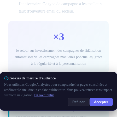
l'anniversaire. Ce type de campagne a les meilleurs
taux d'ouverture email du secteur.
×3
le retour sur investissement des campagnes de fidélisation
automatisées vs les campagnes manuelles ponctuelles, grâce
à la régularité et à la personnalisation
Cookies de mesure d'audience
Nous utilisons Google Analytics pour comprendre les pages consultées et
Astuce AutomateIA :
La clé de la communication
améliorer le site. Aucun cookie publicitaire. Vous pouvez refuser sans impact
automatisée CHR est la personnalisation. Un email
sur votre navigation.
En savoir plus
Refuser
Accepter
qui mentionne "On espère que votre anniversaire
s'est bien passé" ou "Nous avons ajouté un nouveau