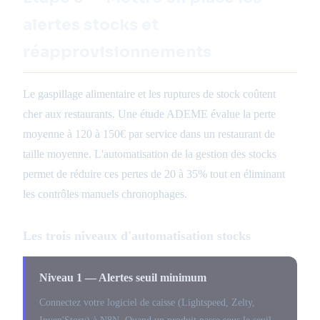
alertes stocks et
réapprovisionnements
Le gaspillage alimentaire et les ruptures de stock coûtent
cher aux restaurants. Une étude ADEME évalue la perte
moyenne à 120 à 150€ par service dans un restaurant de
taille moyenne. L'automatisation de la gestion des stocks
permet de réduire ces pertes de 20 à 35% tout en éliminant
les contrôles manuels chronophages.
Les trois niveaux d'automatisation stocks
Niveau 1 — Alertes seuil minimum
Connectez votre logiciel de caisse (Lightspeed, Zelty,