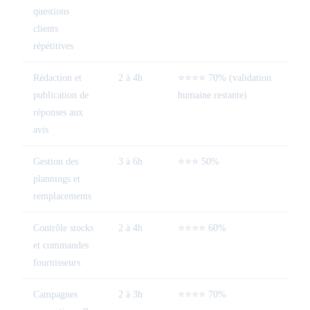
questions
clients
répétitives
Rédaction et
2 à 4h
⭐⭐⭐⭐ 70% (validation
publication de
humaine restante)
réponses aux
avis
Gestion des
3 à 6h
⭐⭐⭐ 50%
plannings et
remplacements
Contrôle stocks
2 à 4h
⭐⭐⭐⭐ 60%
et commandes
fournisseurs
Campagnes
2 à 3h
⭐⭐⭐⭐ 70%