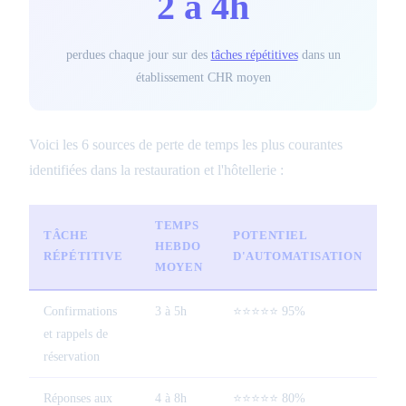
2 à 4h
perdues chaque jour sur des
tâches répétitives
dans un
établissement CHR moyen
Voici les 6 sources de perte de temps les plus courantes
identifiées dans la restauration et l'hôtellerie :
TEMPS
TÂCHE
POTENTIEL
HEBDO
RÉPÉTITIVE
D'AUTOMATISATION
MOYEN
Confirmations
3 à 5h
⭐⭐⭐⭐⭐ 95%
et rappels de
réservation
Réponses aux
4 à 8h
⭐⭐⭐⭐⭐ 80%