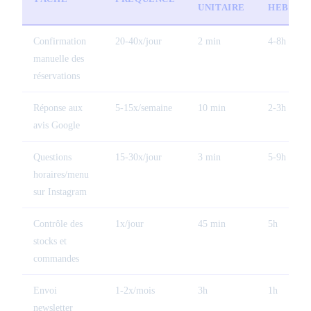
UNITAIRE
HEBDO
Confirmation
20-40x/jour
2 min
4-8h
manuelle des
réservations
Réponse aux
5-15x/semaine
10 min
2-3h
avis Google
Questions
15-30x/jour
3 min
5-9h
horaires/menu
sur Instagram
Contrôle des
1x/jour
45 min
5h
stocks et
commandes
Envoi
1-2x/mois
3h
1h
newsletter