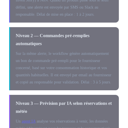
Inven'Story) à N8N. Quand un produit passe sous le seuil
défini, une alerte est envoyée par SMS ou Slack au
responsable. Délai de mise en place : 1 à 2 jours.
Niveau 2 — Commandes pré-remplies
automatiques
Sur la même alerte, le workflow génère automatiquement
un bon de commande pré-rempli pour le fournisseur
concerné, basé sur votre consommation historique et vos
quantités habituelles. Il est envoyé par email au fournisseur
et copié au responsable pour validation. Délai : 3 à 5 jours.
Niveau 3 — Prévision par IA selon réservations et
météo
Un
agent IA
analyse vos réservations à venir, les données