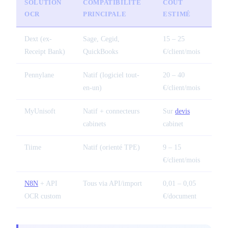
SOLUTION
COMPATIBILITÉ
COÛT
OCR
PRINCIPALE
ESTIMÉ
Dext (ex-
Sage, Cegid,
15 – 25
Receipt Bank)
QuickBooks
€/client/mois
Pennylane
Natif (logiciel tout-
20 – 40
en-un)
€/client/mois
MyUnisoft
Natif + connecteurs
Sur
devis
cabinets
cabinet
Tiime
Natif (orienté TPE)
9 – 15
€/client/mois
N8N
+ API
Tous via API/import
0,01 – 0,05
OCR custom
€/document