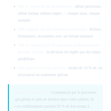
Elle se répète de façon identique :
même processus,
même format, mêmes règles — chaque mois, chaque
semaine
Elle s'appuie sur des données structurées :
fichiers,
formulaires, documents avec un format standard
Elle ne requiert pas de jugement professionnel au
premier niveau :
la décision est réglée par des règles
prédéfinies
Elle génère peu d'exceptions :
moins de 10 % de cas
nécessitent un traitement spécial
Astuce AutomateIA :
Commencez par le processus
qui génère le plus de friction dans votre cabinet. Si
vos collaborateurs passent 20 % de leur temps à