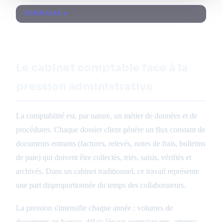
SOMMAIRE
Le cabinet comptable face à la
pression administrative
La comptabilité est, par nature, un métier de données et de
procédures. Chaque dossier client génère un flux constant de
documents entrants (factures, relevés, notes de frais, bulletins
de paie) qui doivent être collectés, triés, saisis, vérifiés et
archivés. Dans un cabinet traditionnel, ce travail représente
une part disproportionnée du temps des collaborateurs.
La pression s'intensifie chaque année : volumes de
documents en hausse, délais légaux contraignants, attentes