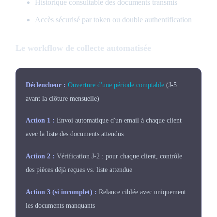
Historique consultable des documents transmis
Accès sécurisé par token ou double authentification
Le workflow de collecte automatisée
Déclencheur :
Ouverture d'une période comptable
(J-5
avant la clôture mensuelle)
Action 1 :
Envoi automatique
d'un email à chaque client
avec la liste des documents attendus
Action 2 :
Vérification J-2 :
pour chaque client, contrôle
des pièces déjà reçues vs. liste attendue
Action 3 (si incomplet) :
Relance ciblée
avec uniquement
les documents manquants