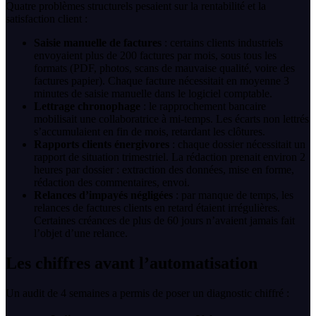
Quatre problèmes structurels pesaient sur la rentabilité et la
satisfaction client :
Saisie manuelle de factures
: certains clients industriels
envoyaient plus de 200 factures par mois, sous tous les
formats (PDF, photos, scans de mauvaise qualité, voire des
factures papier). Chaque facture nécessitait en moyenne 3
minutes de saisie manuelle dans le logiciel comptable.
Lettrage chronophage
: le rapprochement bancaire
mobilisait une collaboratrice à mi-temps. Les écarts non lettrés
s’accumulaient en fin de mois, retardant les clôtures.
Rapports clients énergivores
: chaque dossier nécessitait un
rapport de situation trimestriel. La rédaction prenait environ 2
heures par dossier : extraction des données, mise en forme,
rédaction des commentaires, envoi.
Relances d’impayés négligées
: par manque de temps, les
relances de factures clients en retard étaient irrégulières.
Certaines créances de plus de 60 jours n’avaient jamais fait
l’objet d’une relance.
Les chiffres avant l’automatisation
Un audit de 4 semaines a permis de poser un diagnostic chiffré :