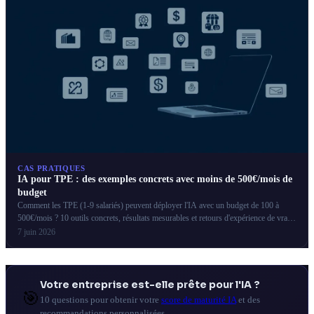
CAS PRATIQUES
IA pour TPE : des exemples concrets avec moins de 500€/mois de
budget
Comment les TPE (1-9 salariés) peuvent déployer l'IA avec un budget de 100 à
500€/mois ? 10 outils concrets, résultats mesurables et retours d'expérience de vrais
artisans et commerçants.
7 juin 2026
Votre entreprise est-elle prête pour l'IA ?
🎯
10 questions pour obtenir votre
score de maturité IA
et des
recommandations personnalisées.