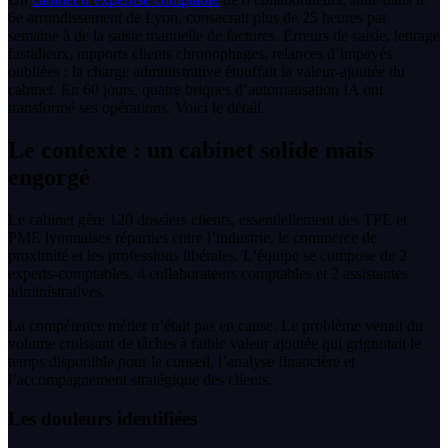
6e arrondissement de Lyon, consacrait plus de 25 heures par
semaine à de la saisie manuelle de factures. Erreurs de saisie, lettrage
fastidieux, rapports clients chronophages, relances d’impayés
oubliées : la charge administrative étouffait la valeur-ajoutée du
cabinet. En 60 jours, quatre briques d’automatisation IA ont
transformé ses opérations. Voici le détail.
Le contexte : un cabinet solide mais
engorgé
Le cabinet gère 120 dossiers clients, essentiellement des TPE et
PME lyonnaises réparties entre l’industrie, le commerce de
proximité et les professions libérales. L’équipe se compose de 2
experts-comptables, 4 collaborateurs comptables et 2 assistantes
administratives.
La compétence métier n’était pas en cause. Le problème venait du
volume croissant de tâches à faible valeur ajoutée qui grignotait le
temps disponible pour le conseil, l’analyse financière et
l’accompagnement stratégique des clients.
Les douleurs identifiées