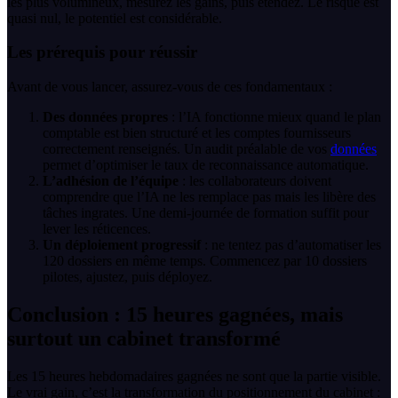
les plus volumineux, mesurez les gains, puis étendez. Le risque est
quasi nul, le potentiel est considérable.
Les prérequis pour réussir
Avant de vous lancer, assurez-vous de ces fondamentaux :
Des données propres
: l’IA fonctionne mieux quand le plan
comptable est bien structuré et les comptes fournisseurs
correctement renseignés. Un audit préalable de vos
données
permet d’optimiser le taux de reconnaissance automatique.
L’adhésion de l’équipe
: les collaborateurs doivent
comprendre que l’IA ne les remplace pas mais les libère des
tâches ingrates. Une demi-journée de formation suffit pour
lever les réticences.
Un déploiement progressif
: ne tentez pas d’automatiser les
120 dossiers en même temps. Commencez par 10 dossiers
pilotes, ajustez, puis déployez.
Conclusion : 15 heures gagnées, mais
surtout un cabinet transformé
Les 15 heures hebdomadaires gagnées ne sont que la partie visible.
Le vrai gain, c’est la transformation du positionnement du cabinet :