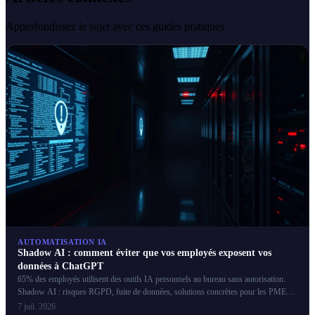
Approfondissez le sujet avec ces guides pratiques
AUTOMATISATION IA
Shadow AI : comment éviter que vos employés exposent vos
données à ChatGPT
65% des employés utilisent des outils IA personnels au bureau sans autorisation.
Shadow AI : risques RGPD, fuite de données, solutions concrètes pour les PME
françaises.
7 juil. 2026