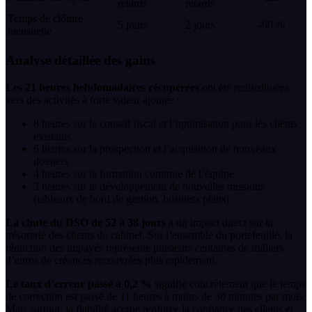
retards
retards
Temps de clôture
5 jours
2 jours
-60 %
mensuelle
Analyse détaillée des gains
Les 21 heures hebdomadaires récupérées
ont été redistribuées
vers des activités à forte valeur ajoutée :
8 heures sur le conseil fiscal et l’optimisation pour les clients
existants
6 heures sur la prospection et l’acquisition de nouveaux
dossiers
4 heures sur la formation continue de l’équipe
3 heures sur le développement de nouvelles missions
(tableaux de bord de gestion, business plans)
La chute du DSO de 52 à 38 jours
a un impact direct sur la
trésorerie des clients du cabinet. Sur l’ensemble du portefeuille, la
réduction des impayés représente plusieurs centaines de milliers
d’euros de créances recouvrées plus rapidement.
Le taux d’erreur passé à 0,2 %
signifie concrètement que le temps
de correction est passé de 11 heures à moins de 30 minutes par mois.
Mais surtout, la fiabilité accrue renforce la confiance des clients et