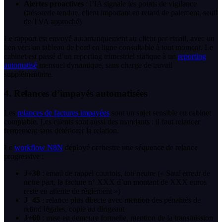
Alertes proactives
: l’IA signale les points de vigilance
(trésorerie tendue, client important en retard de paiement, seuil
de TVA approché)
Le rapport est envoyé automatiquement au client par email, avec un
lien vers un tableau de bord en ligne consultable à tout moment. Le
cabinet est passé d’un reporting trimestriel statique à un
reporting
automatisé
mensuel dynamique, sans charge de travail
supplémentaire.
4. Relances d’impayés automatisées
Les
relances de factures impayées
sont un sujet sensible en cabinet
comptable. Les clients sont aussi des mandants : il faut relancer
fermement sans détériorer la relation.
Le
workflow N8N
déployé orchestre une séquence de relance
progressive :
J+30
: email de rappel courtois, ton neutre (« Sauf erreur de
notre part, la facture n° XXX d’un montant de XXX euros
reste en attente de règlement »)
J+45
: relance plus directe avec mention des pénalités de
retard légales, copie au dirigeant
J+60
: mise en demeure formelle, mention de la transmission