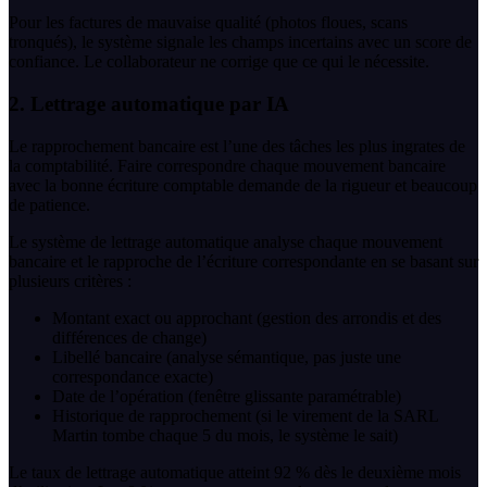
Pour les factures de mauvaise qualité (photos floues, scans
tronqués), le système signale les champs incertains avec un score de
confiance. Le collaborateur ne corrige que ce qui le nécessite.
2. Lettrage automatique par IA
Le rapprochement bancaire est l’une des tâches les plus ingrates de
la comptabilité. Faire correspondre chaque mouvement bancaire
avec la bonne écriture comptable demande de la rigueur et beaucoup
de patience.
Le système de lettrage automatique analyse chaque mouvement
bancaire et le rapproche de l’écriture correspondante en se basant sur
plusieurs critères :
Montant exact ou approchant (gestion des arrondis et des
différences de change)
Libellé bancaire (analyse sémantique, pas juste une
correspondance exacte)
Date de l’opération (fenêtre glissante paramétrable)
Historique de rapprochement (si le virement de la SARL
Martin tombe chaque 5 du mois, le système le sait)
Le taux de lettrage automatique atteint 92 % dès le deuxième mois