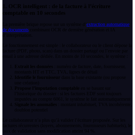
1. OCR intelligent : de la facture à l’écriture
comptable en 10 secondes
La première brique repose sur un système d’
extraction automatique
de documents
combinant OCR de dernière génération et IA
d’interprétation.
Le fonctionnement est simple : le collaborateur ou le client dépose la
facture (PDF, photo, scan) dans un dossier partagé ou l’envoie par
email à une adresse dédiée. En moins de 10 secondes, le système :
Extrait les données
: numéro de facture, date, fournisseur,
montants HT et TTC, TVA, lignes de détail
Identifie le fournisseur
dans la base existante (ou propose
une création)
Propose l’imputation comptable
en se basant sur
l’historique du dossier : si les factures EDF sont toujours
imputées au compte 6061, le système le fait automatiquement
Signale les anomalies
: montant inhabituel, TVA incohérente,
doublon potentiel
Le collaborateur n’a plus qu’à valider l’écriture proposée. Sur les
factures récurrentes (loyers, abonnements, fournisseurs habituels), le
taux de validation sans modification atteint 94 %.