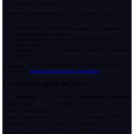
au service contentieux
Chaque email est personnalisé par l’IA en fonction du profil du
client :
Client historique en difficulté passagère → ton empathique,
proposition d’échelonnement
Client récidiviste → ton ferme, rappel des conditions
contractuelles
Nouveau client → ton professionnel, rappel des conditions de
règlement
Le système s’arrête automatiquement dès réception du paiement
(détecté par le
rapprochement bancaire automatique
).
Les résultats après 60 jours
Indicateur
Avant
Après 60 jours
Évolution
Temps de saisie
25 h/semaine
4 h/semaine
-84 %
Taux d’erreur de saisie
3,5 %
0,2 %
-94 %
Temps par rapport client
2 h/dossier
5 min/dossier
-96 %
DSO moyen
52 jours
38 jours
-27 %
30 % des
100 % des
Relances envoyées
+233 %