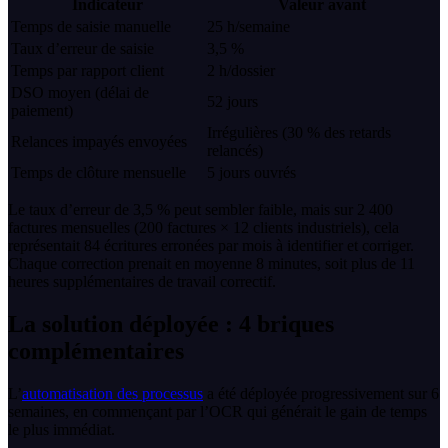
Indicateur
Valeur avant
Temps de saisie manuelle
25 h/semaine
Taux d’erreur de saisie
3,5 %
Temps par rapport client
2 h/dossier
DSO moyen (délai de
52 jours
paiement)
Irrégulières (30 % des retards
Relances impayés envoyées
relancés)
Temps de clôture mensuelle
5 jours ouvrés
Le taux d’erreur de 3,5 % peut sembler faible, mais sur 2 400
factures mensuelles (200 factures × 12 clients industriels), cela
représentait 84 écritures erronées par mois à identifier et corriger.
Chaque correction prenait en moyenne 8 minutes, soit plus de 11
heures supplémentaires de travail correctif.
La solution déployée : 4 briques
complémentaires
L’
automatisation des processus
a été déployée progressivement sur 6
semaines, en commençant par l’OCR qui générait le gain de temps
le plus immédiat.