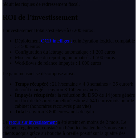
réduit les risques de redressement fiscal.
ROI de l’investissement
L’investissement total s’est élevé à 6 200 euros :
Déploiement
OCR intelligent
et intégration logiciel comptable
: 2 500 euros
Configuration du lettrage automatique : 1 200 euros
Mise en place du reporting automatisé : 1 500 euros
Workflows de relance impayés : 1 000 euros
Le gain mensuel se décompose ainsi :
Temps récupéré
: 21 h/semaine × 4,3 semaines × 35 euros/h
de coût chargé = environ 3 160 euros/mois
Impayés récupérés
: la réduction du DSO de 14 jours génère
un flux de trésorerie amélioré estimé à 640 euros/mois pour le
cabinet (honoraires recouvrés plus vite)
Total
: environ 3 800 euros/mois de gain
Le
retour sur investissement
a été atteint en moins de 2 mois. Le
cabinet a également constaté un bénéfice inattendu : 3 nouveaux
clients acquis grâce au bouche-à-oreille positif sur la qualité des