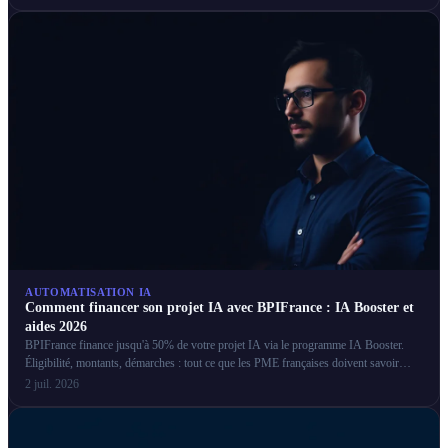
AUTOMATISATION IA
Comment financer son projet IA avec BPIFrance : IA Booster et
aides 2026
BPIFrance finance jusqu'à 50% de votre projet IA via le programme IA Booster.
Éligibilité, montants, démarches : tout ce que les PME françaises doivent savoir
pour obtenir ces aides.
2 juil. 2026