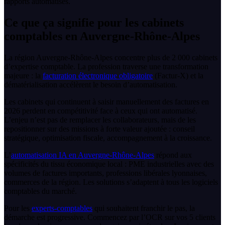
rapports automatisés.
Ce que ça signifie pour les cabinets
comptables en Auvergne-Rhône-Alpes
La région Auvergne-Rhône-Alpes concentre plus de 2 000 cabinets
d’expertise comptable. La profession traverse une transformation
majeure : la
facturation électronique obligatoire
(Factur-X) et la
dématérialisation accélèrent le besoin d’automatisation.
Les cabinets qui continuent à saisir manuellement des factures en
2026 perdent en compétitivité face à ceux qui ont automatisé.
L’enjeu n’est pas de remplacer les collaborateurs, mais de les
repositionner sur des missions à forte valeur ajoutée : conseil
stratégique, optimisation fiscale, accompagnement à la croissance.
L’
automatisation IA en Auvergne-Rhône-Alpes
répond aux
spécificités du tissu économique local : PME industrielles avec des
volumes de factures importants, professions libérales lyonnaises,
commerces de la région. Les solutions s’adaptent à tous les logiciels
comptables du marché.
Pour les
experts-comptables
qui souhaitent franchir le pas, la
démarche est progressive. Commencez par l’OCR sur vos 5 clients