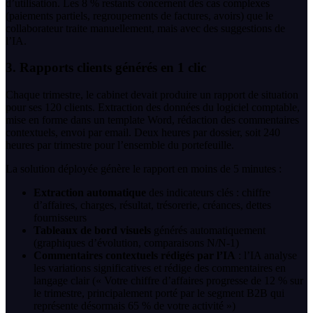
d’utilisation. Les 8 % restants concernent des cas complexes
(paiements partiels, regroupements de factures, avoirs) que le
collaborateur traite manuellement, mais avec des suggestions de
l’IA.
3. Rapports clients générés en 1 clic
Chaque trimestre, le cabinet devait produire un rapport de situation
pour ses 120 clients. Extraction des données du logiciel comptable,
mise en forme dans un template Word, rédaction des commentaires
contextuels, envoi par email. Deux heures par dossier, soit 240
heures par trimestre pour l’ensemble du portefeuille.
La solution déployée génère le rapport en moins de 5 minutes :
Extraction automatique
des indicateurs clés : chiffre
d’affaires, charges, résultat, trésorerie, créances, dettes
fournisseurs
Tableaux de bord visuels
générés automatiquement
(graphiques d’évolution, comparaisons N/N-1)
Commentaires contextuels rédigés par l’IA
: l’IA analyse
les variations significatives et rédige des commentaires en
langage clair (« Votre chiffre d’affaires progresse de 12 % sur
le trimestre, principalement porté par le segment B2B qui
représente désormais 65 % de votre activité »)