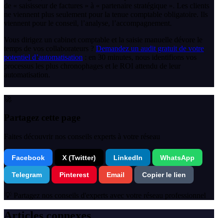
de « saisisseur de factures » à « partenaire stratégique ». Les clients
ne viennent plus seulement pour la tenue comptable obligatoire. Ils
viennent pour le conseil, l’analyse, l’accompagnement.
Vous dirigez un cabinet comptable et la saisie manuelle dévore le
temps de vos collaborateurs ?
Demandez un audit gratuit de votre
potentiel d’automatisation
: en 30 minutes, nous identifions vos
processus les plus chronophages et le ROI attendu de leur
automatisation.
🚀
Partagez cette page
Faites découvrir nos conseils experts à votre réseau
Facebook
X (Twitter)
LinkedIn
WhatsApp
Telegram
Pinterest
Email
Copier le lien
💡 Partagez nos conseils d'experts avec votre réseau professionnel
Articles connexes