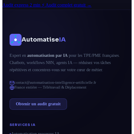
Audit express 2 min ⚡
Audit complet gratuit →
Automatise
IA
Expert en
automatisation par IA
pour les TPE/PME françaises.
Chatbots, workflows N8N, agents IA — réduisez vos tâches
répétitives et concentrez-vous sur votre cœur de métier.
contact@automatisation-intelligence-artificielle.fr
France entière — Télétravail & Déplacement
Obtenir un audit gratuit
SERVICES IA
Automatisation processus IA