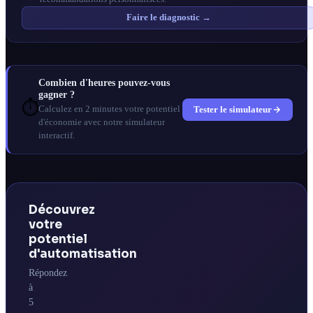
Faire le diagnostic →
Combien d'heures pouvez-vous
gagner ?
⏱️
Tester le simulateur
Calculez en 2 minutes votre potentiel
d'économie avec notre simulateur
interactif.
Découvrez
votre
potentiel
d'automatisation
Répondez
à
5