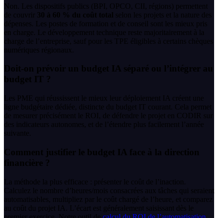
Non. Les dispositifs publics (BPI, OPCO, CII, régions) permettent
de couvrir
30 à 60 % du coût total
selon les projets et la nature des
dépenses. Les postes de formation et de conseil sont les mieux pris
en charge. Le développement technique reste majoritairement à la
charge de l’entreprise, sauf pour les TPE éligibles à certains chèques
numériques régionaux.
Doit-on prévoir un budget IA séparé ou l’intégrer au
budget IT ?
Les PME qui réussissent le mieux leur déploiement IA créent une
ligne budgétaire dédiée, distincte du budget IT courant. Cela permet
de mesurer précisément le ROI, de défendre le projet en CODIR sur
des indicateurs autonomes, et de l’étendre plus facilement l’année
suivante.
Comment justifier le budget IA face à la direction
financière ?
La méthode la plus efficace : présenter le coût de l’inaction.
Calculez le nombre d’heures/mois consacrées aux tâches qui seraient
automatisables, multipliez par le coût chargé de l’heure, et comparez
au coût du projet IA. L’écart est généralement saisissant dès le
premier exercice. Notre outil de
calcul du ROI de l’automatisation