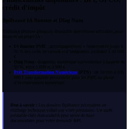
crédit d’impôt
Bpifrance IA Booster et Diag Num
Bpifrance propose plusieurs dispositifs directement utilisables pour
financer un projet IA :
IA Booster PME
: accompagnement + financement jusqu’à
50 % des coûts de conseil et d’intégration, plafonné à 30 000
€
Diag Num
: diagnostic numérique subventionné à hauteur de
50 %, entre 1 000 et 3 000 €
Prêt Transformation Numérique
(PTN)
: de 10 000 à 100
000 € sans garantie personnelle pour les PME en phase
d’investissement numérique
Bon à savoir :
Les dossiers Bpifrance nécessitent un
chiffrage technique validé par votre prestataire. Un audit
préalable chez AutomateIA peut servir de base
documentaire pour votre demande BPI.