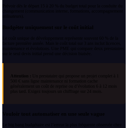
Prévoir dès le départ 15 à 20 % du budget total pour la conduite du
changement (communication interne, formations, accompagnement
utilisateurs).
Budgéter uniquement sur le coût initial
Le coût unique de développement représente souvent 60 % de la
facture première année. Mais le coût total sur 3 ans inclut licences,
maintenance et évolutions. Une PME qui compare deux prestataires
sur le seul devis initial prend une décision biaisée.
Attention :
Un prestataire qui propose un projet complet à 1
500 € sans ligne maintenance ni formation cache
généralement un coût de reprise ou d’évolution 6 à 12 mois
plus tard. Exigez toujours un chiffrage sur 24 mois.
Vouloir tout automatiser en une seule vague
Le big bang budgétaire est l’erreur la plus fréquente observée chez