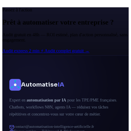
Passez à l'action
Prêt à automatiser votre entreprise ?
Audit gratuit en 48h — ROI estimé, plan d'action personnalisé, sans
engagement.
Audit express 2 min ⚡
Audit complet gratuit →
Automatise
IA
Expert en
automatisation par IA
pour les TPE/PME françaises.
Chatbots, workflows N8N, agents IA — réduisez vos tâches
répétitives et concentrez-vous sur votre cœur de métier.
contact@automatisation-intelligence-artificielle.fr