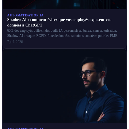
AUTOMATISATION IA
Shadow AI : comment éviter que vos employés exposent vos
données à ChatGPT
65% des employés utilisent des outils IA personnels au bureau sans autorisation.
Shadow AI : risques RGPD, fuite de données, solutions concrètes pour les PME
françaises.
7 juil. 2026