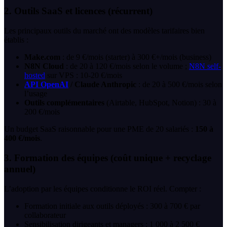
2. Outils SaaS et licences (récurrent)
Les principaux outils du marché ont des modèles tarifaires bien
établis :
Make.com
: de 9 €/mois (starter) à 300 €+/mois (business)
N8N Cloud
: de 20 à 120 €/mois selon le volume ;
N8N self-
hosted
sur VPS : 10-20 €/mois
API OpenAI
/ Claude Anthropic
: de 20 à 500 €/mois selon
l’usage
Outils complémentaires
(Airtable, HubSpot, Notion) : 30 à
200 €/mois
Un budget SaaS raisonnable pour une PME de 20 salariés :
150 à
400 €/mois
.
3. Formation des équipes (coût unique + recyclage
annuel)
L’adoption par les équipes conditionne le ROI réel. Compter :
Formation initiale aux outils déployés : 300 à 700 € par
collaborateur
Sensibilisation dirigeants et managers : 1 000 à 2 500 €