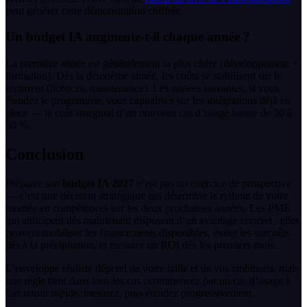
peut générer cette démonstration chiffrée.
Un budget IA augmente-t-il chaque année ?
La première année est généralement la plus chère (développement +
formation). Dès la deuxième année, les coûts se stabilisent sur le
récurrent (licences, maintenance). Les années suivantes, si vous
étendez le programme, vous capitalisez sur les intégrations déjà en
place — le coût marginal d’un nouveau cas d’usage baisse de 30 à
50 %.
Conclusion
Préparer son
budget IA 2027
n’est pas un exercice de prospective
— c’est une décision stratégique qui détermine le rythme de votre
montée en compétences sur les deux prochaines années. Les PME
qui anticipent dès maintenant disposent d’un avantage concret : elles
peuvent mobiliser les financements disponibles, éviter les surcoûts
liés à la précipitation, et mesurer un ROI dès les premiers mois.
L’enveloppe réaliste dépend de votre taille et de vos ambitions, mais
une règle tient dans tous les cas : commencez par un cas d’usage à
fort retour rapide, mesurez, puis étendez progressivement.