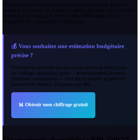
Un workflow IA livré sans maintenance évoluera mal. Les APIs
changent, les formats de données évoluent, les outils SaaS publient
des mises à jour majeures. Prévoir
100 à 500 €/mois
selon la
complexité des automatisations déployées.
💰 Vous souhaitez une estimation budgétaire
précise ?
Nos experts analysent vos processus actuels et vous livrent
un chiffrage détaillé par poste — développement, licences,
formation, maintenance — avec les économies et gains de
productivité attendus. Réponse sous 48h.
📊
Obtenir mon chiffrage gratuit
Financements disponibles : BPI, OPCO,