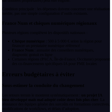
sur données propriétaires) peut être éligible.
Condition principale : les dépenses doivent concerner une réalisation
inédite, pas une simple configuration d’outils existants.
France Num et chèques numériques régionaux
Plusieurs régions complètent les dispositifs nationaux :
Chèque numérique
: 500 à 5 000 € selon la région pour
financer un prestataire numérique référencé
France Num
: annuaire des conseillers numériques,
diagnostic gratuit en ligne
Certaines régions (PACA, Île-de-France, Occitanie) proposent
des co-financements spécifiques IA pour PME locales
Erreurs budgétaires à éviter
Sous-estimer la conduite du changement
Les retours terrain le montrent systématiquement :
un projet IA
bien développé mais mal adopté coûte deux fois plus cher
. La
résistance des équipes génère des surcoûts en formations correctives,
modifications de workflows, et délais d’adoption.