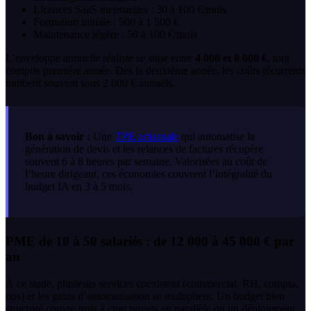
Licences SaaS mensuelles : 30 à 100 €/mois
Formation initiale : 500 à 1 500 €
Maintenance légère : 50 à 100 €/mois
L’enveloppe annuelle réaliste se situe entre
4 000 et 8 000 €
, tout
compris première année. Dès la deuxième année, les coûts récurrents
tombent souvent sous 2 000 € annuels.
Bon à savoir :
Une
TPE artisanale
qui automatise la
génération de devis et les relances de factures récupère
souvent 6 à 8 heures par semaine. Valorisées au coût de
l’heure dirigeant, ces économies couvrent l’intégralité du
budget IA en 3 à 5 mois.
PME de 10 à 50 salariés : de 12 000 à 45 000 € par
an
À ce stade, plusieurs services coexistent (commercial, RH, compta,
ops) et les gains d’automatisation se multiplient. Un budget bien
structuré couvre trois à cinq projets en parallèle ou un déploiement