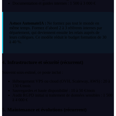
Documentation et guides internes : 1 500 à 3 000 €
Astuce AutomateIA :
Ne formez pas tout le monde en
même temps. Formez d’abord 2 à 3 référents internes par
département, qui deviennent ensuite les relais auprès de
leurs collègues. Ce modèle réduit le budget formation de 30
à 40 %.
4. Infrastructure et sécurité (récurrent)
Souvent sous-estimé, ce poste inclut :
Hébergement VPS ou cloud (OVH, Scaleway, AWS) : 20 à
150 €/mois
Sauvegardes et haute disponibilité : 10 à 50 €/mois
Audit RGPD initial si traitement de données sensibles : 1 500
à 4 000 €
5. Maintenance et évolutions (récurrent)