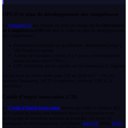
OPCO et plan de développement des compétences
La
formation IA
des équipes est prise en charge par les
Opérateurs
de Compétences (OPCO)
dans le cadre du plan de développement
des compétences :
Formations certifiantes ou qualifiantes : financement jusqu’à
100 % selon le secteur
Actions de formation courtes (1 à 3 jours) : remboursement
partiel ou total selon l’OPCO
CPF mobilisable par les salariés sur les formations IA éligibles
Les secteurs les mieux dotés pour l’IA en 2026-2027 : ATLAS
(services financiers), AKTO (commerce, services), OPCO 2i
(industrie).
Crédit d’impôt innovation (CII)
Le
Crédit d’Impôt Innovation
permet aux PME de déduire 20 à
40 % (selon les zones) des dépenses liées à la conception et au
prototypage de nouveaux produits ou procédés. Un projet IA
impliquant des développements spécifiques (
agent IA
métier,
RAG