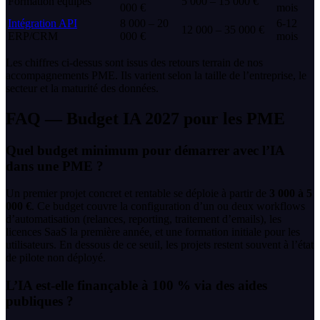
Formation équipes
5 000 – 15 000 €
000 €
mois
Intégration API
8 000 – 20
6-12
12 000 – 35 000 €
ERP/CRM
000 €
mois
Les chiffres ci-dessus sont issus des retours terrain de nos
accompagnements PME. Ils varient selon la taille de l’entreprise, le
secteur et la maturité des données.
FAQ — Budget IA 2027 pour les PME
Quel budget minimum pour démarrer avec l’IA
dans une PME ?
Un premier projet concret et rentable se déploie à partir de
3 000 à 5
000 €
. Ce budget couvre la configuration d’un ou deux workflows
d’automatisation (relances, reporting, traitement d’emails), les
licences SaaS la première année, et une formation initiale pour les
utilisateurs. En dessous de ce seuil, les projets restent souvent à l’état
de pilote non déployé.
L’IA est-elle finançable à 100 % via des aides
publiques ?