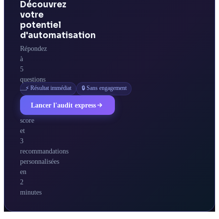
Découvrez
votre
potentiel
d'automatisation
Répondez
à
5
questions
⚡ Résultat immédiat
🔒 Sans engagement
—
obtenez
Lancer l'audit express
votre
score
et
3
recommandations
personnalisées
en
2
minutes