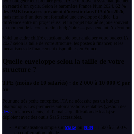
pour budgéter leur premier projet IA se retrouvent systématiquement
en retard d’un cycle. Selon le baromètre France Num 2024,
62 %
des PME françaises prévoient d’investir dans l’IA d’ici 2026
,
mais moins d’un tiers ont formalisé une enveloppe dédiée. La
différence entre un projet réussi et un projet bloqué se joue souvent
au moment de la construction budgétaire — pas pendant l’exécution.
Voici un cadre chiffré et actionnable pour anticiper votre budget IA
2027 selon la taille de votre structure, les postes à financer, et les
mécanismes de financement disponibles en France.
Quelle enveloppe selon la taille de votre
structure ?
TPE (moins de 10 salariés) : de 2 000 à 10 000 € par
an
Pour une très petite entreprise, l’IA ne nécessite pas un budget
pharaonique. Les premières automatisations rentables (gestion des
devis
, relances clients, tri d’emails, qualification de leads) se
déploient avec des outils SaaS accessibles.
Automatisation simple sur
Make
ou
N8N
: 1 500 à 3 500 €
en configuration initiale