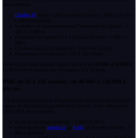
plus ambitieux.
Chatbot IA
service client ou support interne : 4 000 à 10 000
€ (développement)
Workflows d’automatisation sur l’ensemble des équipes : 5
000 à 15 000 €
Formation des équipes (1 à 2 jours par service) : 2 000 à 5
000 €
Licences SaaS et infrastructure : 200 à 600 €/mois
Maintenance et évolutions : 200 à 500 €/mois
L’enveloppe totale première année oscille entre
20 000 et 38 000 €
.
Le ROI moyen constaté sur ce segment : 8 à 14 mois.
PME de 50 à 250 salariés : de 40 000 à 120 000 €
par an
Ces structures justifient un programme IA structuré avec plusieurs
vagues de déploiement, un référent IA interne, et des intégrations
ERP/CRM plus profondes.
Audit de processus préalable : 3 000 à 8 000 €
Développement
agents IA
ou
RAG
sur données internes : 15
000 à 40 000 €