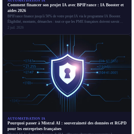
AUTOMATISATION IA
Comment financer son projet IA avec BPIFrance : IA Booster et
aides 2026
BPIFrance finance jusqu'à 50% de votre projet IA via le programme IA Booster.
Éligibilité, montants, démarches : tout ce que les PME françaises doivent savoir
pour obtenir ces aides.
2 juil. 2026
AUTOMATISATION IA
Pourquoi passer à Mistral AI : souveraineté des données et RGPD
pour les entreprises françaises