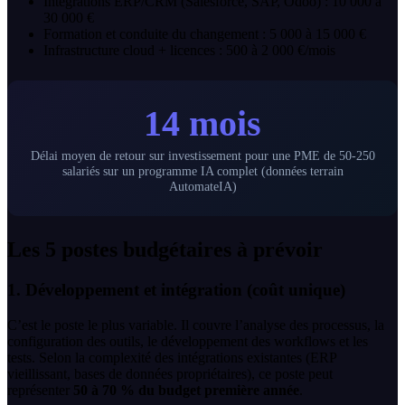
Intégrations ERP/CRM (Salesforce, SAP, Odoo) : 10 000 à
30 000 €
Formation et conduite du changement : 5 000 à 15 000 €
Infrastructure cloud + licences : 500 à 2 000 €/mois
14 mois
Délai moyen de retour sur investissement pour une PME de 50-250
salariés sur un programme IA complet (données terrain
AutomateIA)
Les 5 postes budgétaires à prévoir
1. Développement et intégration (coût unique)
C’est le poste le plus variable. Il couvre l’analyse des processus, la
configuration des outils, le développement des workflows et les
tests. Selon la complexité des intégrations existantes (ERP
vieillissant, bases de données propriétaires), ce poste peut
représenter
50 à 70 % du budget première année
.