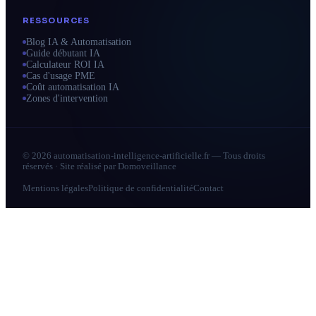
RESSOURCES
Blog IA & Automatisation
Guide débutant IA
Calculateur ROI IA
Cas d'usage PME
Coût automatisation IA
Zones d'intervention
© 2026 automatisation-intelligence-artificielle.fr — Tous droits
réservés · Site réalisé par
Domoveillance
Mentions légales
Politique de confidentialité
Contact