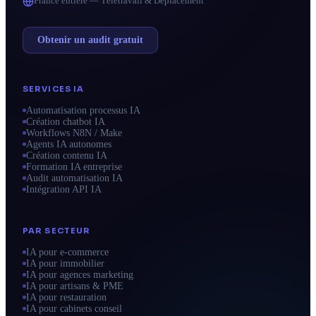
France entière — Télétravail & Déplacement
Obtenir un audit gratuit
SERVICES IA
Automatisation processus IA
Création chatbot IA
Workflows N8N / Make
Agents IA autonomes
Création contenu IA
Formation IA entreprise
Audit automatisation IA
Intégration API IA
PAR SECTEUR
IA pour e-commerce
IA pour immobilier
IA pour agences marketing
IA pour artisans & PME
IA pour restauration
IA pour cabinets conseil