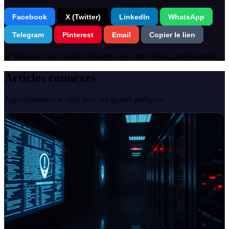
Facebook
X (Twitter)
LinkedIn
WhatsApp
Telegram
Pinterest
Email
Copier le lien
💡 Partagez nos conseils d'experts avec votre réseau professionnel
Articles connexes
Approfondissez le sujet avec ces guides pratiques