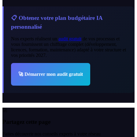
📋 Obtenez votre plan budgétaire IA
personnalisé
Nos experts réalisent un
audit gratuit
de vos processus et
vous fournissent un chiffrage complet (développement,
licences, formation, maintenance) adapté à votre structure et
vos priorités 2027.
🚀
Démarrer mon audit gratuit
🚀
Partagez cette page
Faites découvrir nos conseils experts à votre réseau