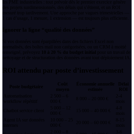
les PME industrielles : tout prévoir dès le premier exercice génère
des projets surdimensionnés, des délais qui s’étirent, et un ROI
mesuré trop tardivement. Une approche par vagues trimestrielles —
1 cas d’usage, 1 mesure, 1 extension — est toujours plus efficiente.
Ignorer la ligne “qualité des données”
Si vos données sont éparpillées dans des fichiers Excel non
normalisés, des boîtes mail non catégorisées, ou un CRM à moitié
renseigné, prévoyez
10 à 20 % du budget initial
pour un travail de
nettoyage et de structuration des données avant tout déploiement IA.
ROI attendu par poste d’investissement
Coût
Économie annuelle
Délai
Poste budgétaire
moyen
estimée
ROI
Automatisation
2 500 – 6
2-4
8 000 – 20 000 €
workflow répétitif
000 €
mois
5 000 – 12
4-8
Chatbot service client
15 000 – 40 000 €
000 €
mois
Agent IA sur données
10 000 – 25
8-15
20 000 – 60 000 €
internes
000 €
mois
2 000 – 8
3-6