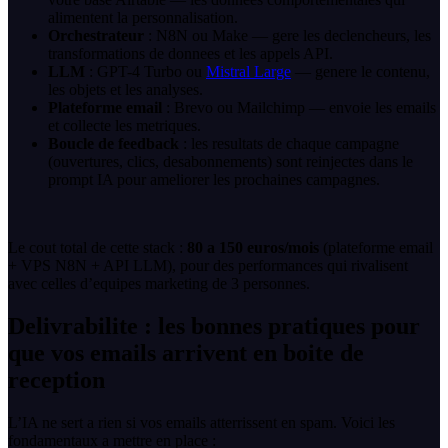
alimentent la personnalisation.
Orchestrateur
: N8N ou Make — gere les declencheurs, les
transformations de donnees et les appels API.
LLM
: GPT-4 Turbo ou
Mistral Large
— genere le contenu,
les objets et les analyses.
Plateforme email
: Brevo ou Mailchimp — envoie les emails
et collecte les metriques.
Boucle de feedback
: les resultats de chaque campagne
(ouvertures, clics, desabonnements) sont reinjectes dans le
prompt IA pour ameliorer les prochaines campagnes.
Le cout total de cette stack :
80 a 150 euros/mois
(plateforme email
+ VPS N8N + API LLM), pour des performances qui rivalisent
avec celles d’equipes marketing de 3 personnes.
Delivrabilite : les bonnes pratiques pour
que vos emails arrivent en boite de
reception
L’IA ne sert a rien si vos emails atterrissent en spam. Voici les
fondamentaux a mettre en place :