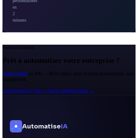
personnalisées
en
2
minutes
Passez à l'action
Prêt à automatiser votre entreprise ?
Audit gratuit
en 48h — ROI estimé, plan d'action personnalisé, sans
engagement.
Audit express 2 min ⚡
Audit complet gratuit →
Automatise
IA