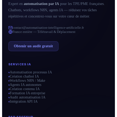
Expert en
automatisation par IA
pour les TPE/PME françaises.
Chatbots, workflows N8N, agents IA — réduisez vos tâches
répétitives et concentrez-vous sur votre cœur de métier.
contact@automatisation-intelligence-artificielle.fr
France entière — Télétravail & Déplacement
Obtenir un audit gratuit
SERVICES IA
Automatisation processus IA
Création chatbot IA
Workflows N8N / Make
Agents IA autonomes
Création contenu IA
Formation IA entreprise
Audit automatisation IA
Intégration API IA
PAR SECTEUR