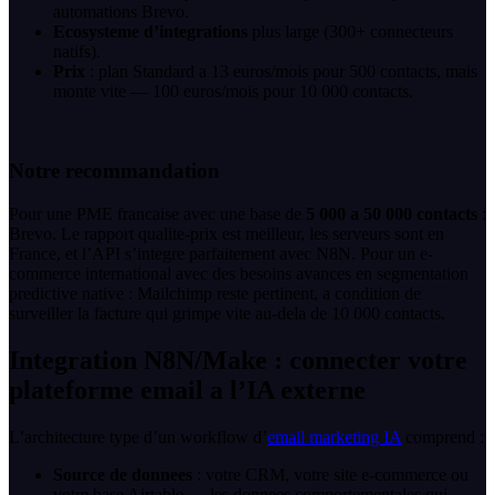
automations Brevo.
Ecosysteme d’integrations
plus large (300+ connecteurs
natifs).
Prix
: plan Standard a 13 euros/mois pour 500 contacts, mais
monte vite — 100 euros/mois pour 10 000 contacts.
Notre recommandation
Pour une PME francaise avec une base de
5 000 a 50 000 contacts
:
Brevo. Le rapport qualite-prix est meilleur, les serveurs sont en
France, et l’API s’integre parfaitement avec N8N. Pour un e-
commerce international avec des besoins avances en segmentation
predictive native : Mailchimp reste pertinent, a condition de
surveiller la facture qui grimpe vite au-dela de 10 000 contacts.
Integration N8N/Make : connecter votre
plateforme email a l’IA externe
L’architecture type d’un workflow d’
email marketing IA
comprend :
Source de donnees
: votre CRM, votre site e-commerce ou
votre base Airtable — les donnees comportementales qui