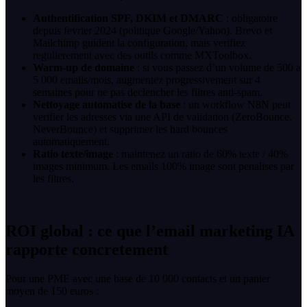
Authentification SPF, DKIM et DMARC
: obligatoire
depuis fevrier 2024 (politique Google/Yahoo). Brevo et
Mailchimp guident la configuration, mais verifiez
regulierement avec des outils comme MXToolbox.
Warm-up de domaine
: si vous passez d’un volume de 500 a
5 000 emails/mois, augmentez progressivement sur 4
semaines pour ne pas declencher les filtres anti-spam.
Nettoyage automatise de la base
: un workflow N8N peut
verifier les adresses via une API de validation (ZeroBounce,
NeverBounce) et supprimer les hard bounces
automatiquement.
Ratio texte/image
: maintenez un ratio de 60% texte / 40%
images minimum. Les emails 100% image sont penalises par
les filtres.
ROI global : ce que l’email marketing IA
rapporte concretement
Pour une PME avec une base de 10 000 contacts et un panier
moyen de 150 euros :