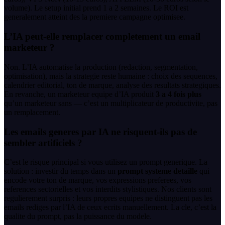
volume). Le setup initial prend 1 a 2 semaines. Le ROI est
generalement atteint des la premiere campagne optimisee.
L’IA peut-elle remplacer completement un email
marketeur ?
Non. L’IA automatise la production (redaction, segmentation,
optimisation), mais la strategie reste humaine : choix des sequences,
calendrier editorial, ton de marque, analyse des resultats strategiques.
En revanche, un marketeur equipe d’IA produit
3 a 4 fois plus
qu’un marketeur sans — c’est un multiplicateur de productivite, pas
un remplacement.
Les emails generes par IA ne risquent-ils pas de
sembler artificiels ?
C’est le risque principal si vous utilisez un prompt generique. La
solution : investir du temps dans un
prompt systeme detaille
qui
encode votre ton de marque, vos expressions preferees, vos
references sectorielles et vos interdits stylistiques. Nos clients sont
regulierement surpris : leurs propres equipes ne distinguent pas les
emails rediges par l’IA de ceux ecrits manuellement. La cle, c’est la
qualite du prompt, pas la puissance du modele.