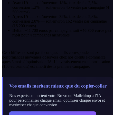
Avant IA
: taux d’ouverture 18%, taux de clic 2,5%,
conversion 1,2% — soit environ 45 ventes par campagne (4
500 euros).
Apres IA
: taux d’ouverture 32%, taux de clic 5,8%,
conversion 2,8% — soit environ 162 ventes par campagne
(16 200 euros).
Delta
: +11 700 euros par campagne, soit
+46 800 euros par
mois
pour 4 campagnes mensuelles.
Ces chiffres ne sont pas theoriques — ils correspondent aux
performances moyennes observees chez nos clients e-commerce
apres 3 mois d’optimisation IA. L’investissement en automatisation
(150 euros/mois) est amorti des la premiere campagne.
Vos emails meritent mieux que du copier-coller
Nos experts connectent votre Brevo ou Mailchimp a l’IA
pour personnaliser chaque email, optimiser chaque envoi et
maximiser chaque conversion.