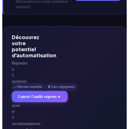
d'économie avec notre simulateur
interactif.
Découvrez
votre
potentiel
d'automatisation
Répondez
à
5
questions
⚡ Résultat immédiat
🔒 Sans engagement
—
obtenez
Lancer l'audit express
votre
score
et
3
recommandations