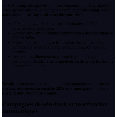
Le A/B testing classique teste un seul element (objet A vs objet B).
Avec un workflow N8N connecte a votre plateforme email, vous
automatisez un
testing multi-variable complet
:
L’IA genere 4 variantes d’objet, 3 variantes de CTA et 2
variantes de mise en page.
Le workflow envoie chaque combinaison a un echantillon de
10% de la base.
Apres 4 heures, il analyse les resultats (ouvertures, clics,
conversions) et envoie la meilleure combinaison aux 90%
restants.
Les resultats alimentent un prompt d’apprentissage : a chaque
campagne, l’IA affine sa comprehension de ce qui fonctionne
pour votre audience.
Resultat
: un e-commercant que nous accompagnons a augmente
son taux de conversion email de
28% en 3 mois
grace a ce systeme
d’A/B testing automatise continu.
Campagnes de win-back et reactivation
automatiques