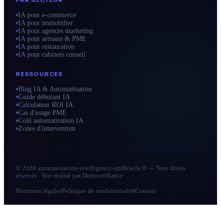
IA pour e-commerce
IA pour immobilier
IA pour agences marketing
IA pour artisans & PME
IA pour restauration
IA pour cabinets conseil
RESSOURCES
Blog IA & Automatisation
Guide débutant IA
Calculateur ROI IA
Cas d'usage PME
Coût automatisation IA
Zones d'intervention
© 2026 automatisation-intelligence-artificielle.fr — Tous droits
réservés · Site réalisé par
Domoveillance
Mentions légales
Politique de confidentialité
Contact