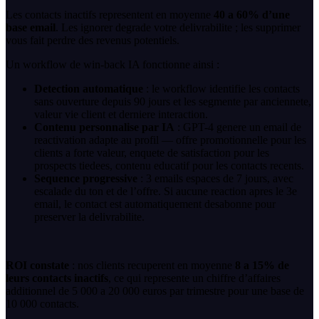
Les contacts inactifs representent en moyenne
40 a 60% d’une
base email
. Les ignorer degrade votre delivrabilite ; les supprimer
vous fait perdre des revenus potentiels.
Un workflow de win-back IA fonctionne ainsi :
Detection automatique
: le workflow identifie les contacts
sans ouverture depuis 90 jours et les segmente par anciennete,
valeur vie client et derniere interaction.
Contenu personnalise par IA
: GPT-4 genere un email de
reactivation adapte au profil — offre promotionnelle pour les
clients a forte valeur, enquete de satisfaction pour les
prospects tiedees, contenu educatif pour les contacts recents.
Sequence progressive
: 3 emails espaces de 7 jours, avec
escalade du ton et de l’offre. Si aucune reaction apres le 3e
email, le contact est automatiquement desabonne pour
preserver la delivrabilite.
ROI constate
: nos clients recuperent en moyenne
8 a 15% de
leurs contacts inactifs
, ce qui represente un chiffre d’affaires
additionnel de 5 000 a 20 000 euros par trimestre pour une base de
10 000 contacts.