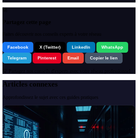
🚀
Partagez cette page
Faites découvrir nos conseils experts à votre réseau
Facebook
X (Twitter)
LinkedIn
WhatsApp
Telegram
Pinterest
Email
Copier le lien
💡 Partagez nos conseils d'experts avec votre réseau professionnel
Articles connexes
Approfondissez le sujet avec ces guides pratiques