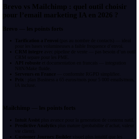
Brevo vs Mailchimp : quel outil choisir
pour l’email marketing IA en 2026 ?
Brevo — les points forts
Tarification a l’envoi
(pas au nombre de contacts) — ideal
pour les bases volumineuses a faible frequence d’envoi.
CRM integre
avec pipeline de vente — pas besoin d’un outil
CRM separe pour les PME.
API robuste
et documentation en francais — integration
N8N/Make fluide.
Serveurs en France
— conformite RGPD simplifiee.
Prix
: plan Business a 65 euros/mois pour 5 000 emails/mois,
IA incluse.
Mailchimp — les points forts
Intuit Assist
plus avance pour la generation de contenu natif.
Predictive Analytics
plus mature (probabilite d’achat, valeur
vie client).
Customer Journey Builder
visuel plus intuitif que les