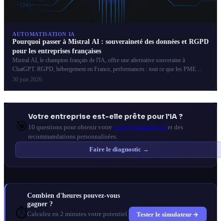
AUTOMATISATION IA
Pourquoi passer à Mistral AI : souveraineté des données et RGPD
pour les entreprises françaises
Mistral AI, le champion français de l'IA, offre une alternative souveraine à
ChatGPT. RGPD, hébergement en France, performances : tout ce que les PME
françaises doivent savoir.
30 juin 2026
Votre entreprise est-elle prête pour l'IA ?
🎯
10 questions pour obtenir votre
score de maturité IA
et des
recommandations personnalisées.
Faire le diagnostic →
Combien d'heures pouvez-vous
gagner ?
⏱️
Tester le simulateur
Calculez en 2 minutes votre potentiel