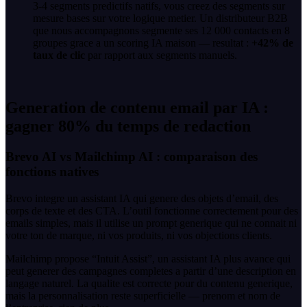
3-4 segments predictifs natifs, vous creez des segments sur
mesure bases sur votre logique metier. Un distributeur B2B
que nous accompagnons segmente ses 12 000 contacts en 8
groupes grace a un scoring IA maison — resultat :
+42% de
taux de clic
par rapport aux segments manuels.
Generation de contenu email par IA :
gagner 80% du temps de redaction
Brevo AI vs Mailchimp AI : comparaison des
fonctions natives
Brevo integre un assistant IA qui genere des objets d’email, des
corps de texte et des CTA. L’outil fonctionne correctement pour des
emails simples, mais il utilise un prompt generique qui ne connait ni
votre ton de marque, ni vos produits, ni vos objections clients.
Mailchimp propose “Intuit Assist”, un assistant IA plus avance qui
peut generer des campagnes completes a partir d’une description en
langage naturel. La qualite est correcte pour du contenu generique,
mais la personnalisation reste superficielle — prenom et nom de