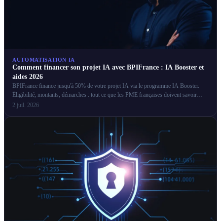
AUTOMATISATION IA
Comment financer son projet IA avec BPIFrance : IA Booster et
aides 2026
BPIFrance finance jusqu'à 50% de votre projet IA via le programme IA Booster.
Éligibilité, montants, démarches : tout ce que les PME françaises doivent savoir
pour obtenir ces aides.
2 juil. 2026