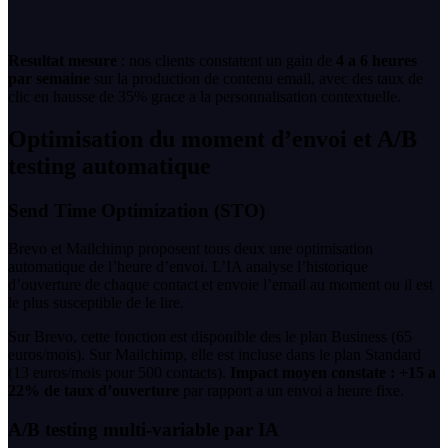
Resultat mesure
: nos clients constatent un gain de
4 a 6 heures
par semaine
sur la production de contenu email, avec des taux de
clic en hausse de 35% grace a la personnalisation contextuelle.
Optimisation du moment d’envoi et A/B
testing automatique
Send Time Optimization (STO)
Brevo et Mailchimp proposent tous deux une optimisation
automatique de l’heure d’envoi. L’IA analyse l’historique
d’ouverture de chaque contact et envoie l’email au moment ou il est
le plus susceptible de le lire.
Sur Brevo, cette fonction est disponible des le plan Business (65
euros/mois). Sur Mailchimp, elle est incluse dans le plan Standard
(13 euros/mois pour 500 contacts).
Impact moyen constate : +15 a
22% de taux d’ouverture
par rapport a un envoi a heure fixe.
A/B testing multi-variable par IA