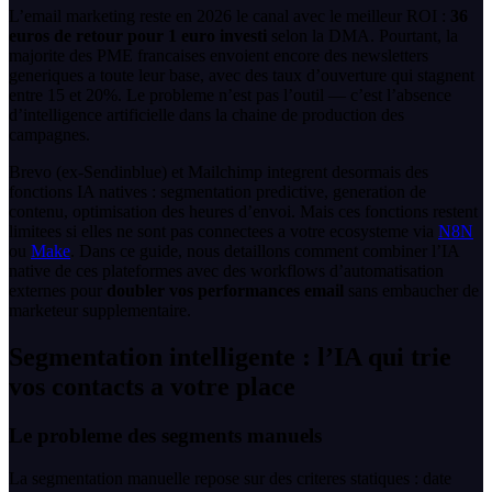
L’email marketing reste en 2026 le canal avec le meilleur ROI :
36
euros de retour pour 1 euro investi
selon la DMA. Pourtant, la
majorite des PME francaises envoient encore des newsletters
generiques a toute leur base, avec des taux d’ouverture qui stagnent
entre 15 et 20%. Le probleme n’est pas l’outil — c’est l’absence
d’intelligence artificielle dans la chaine de production des
campagnes.
Brevo (ex-Sendinblue) et Mailchimp integrent desormais des
fonctions IA natives : segmentation predictive, generation de
contenu, optimisation des heures d’envoi. Mais ces fonctions restent
limitees si elles ne sont pas connectees a votre ecosysteme via
N8N
ou
Make
. Dans ce guide, nous detaillons comment combiner l’IA
native de ces plateformes avec des workflows d’automatisation
externes pour
doubler vos performances email
sans embaucher de
marketeur supplementaire.
Segmentation intelligente : l’IA qui trie
vos contacts a votre place
Le probleme des segments manuels
La segmentation manuelle repose sur des criteres statiques : date