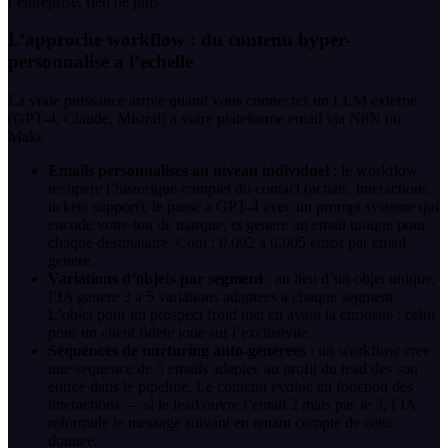
l’entreprise, rien de plus.
L’approche workflow : du contenu hyper-
personnalise a l’echelle
La vraie puissance arrive quand vous connectez un LLM externe
(GPT-4, Claude, Mistral) a votre plateforme email via N8N ou
Make :
Emails personnalises au niveau individuel
: le workflow
recupere l’historique complet du contact (achats, interactions,
tickets support), le passe a GPT-4 avec un prompt systeme qui
encode votre ton de marque, et genere un email unique pour
chaque destinataire. Cout : 0,002 a 0,005 euros par email
genere.
Variations d’objets par segment
: au lieu d’un objet unique,
l’IA genere 3 a 5 variations adaptees a chaque segment.
L’objet pour un prospect froid met en avant la curiosite ; celui
pour un client fidele joue sur l’exclusivite.
Sequences de nurturing auto-generees
: un workflow cree
une sequence de 5 emails adaptee au profil du lead des son
entree dans le pipeline. Le contenu evolue en fonction des
interactions — si le lead ouvre l’email 2 mais pas le 3, l’IA
reformule le message suivant en tenant compte de cette
donnee.