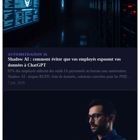
AUTOMATISATION IA
Shadow AI : comment éviter que vos employés exposent vos
données à ChatGPT
65% des employés utilisent des outils IA personnels au bureau sans autorisation.
Shadow AI : risques RGPD, fuite de données, solutions concrètes pour les PME
françaises.
7 juil. 2026