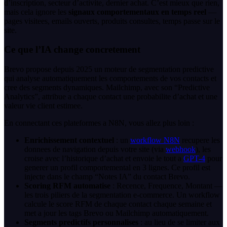
d’inscription, secteur d’activite, dernier achat. C’est mieux que rien,
mais cela ignore les
signaux comportementaux en temps reel
—
pages visitees, emails ouverts, produits consultes, temps passe sur le
site.
Ce que l’IA change concretement
Brevo propose depuis 2025 un moteur de segmentation predictive
qui analyse automatiquement les comportements de vos contacts et
cree des segments dynamiques. Mailchimp, avec son “Predictive
Analytics”, attribue a chaque contact une probabilite d’achat et une
valeur vie client estimee.
En connectant ces plateformes a N8N, vous allez plus loin :
Enrichissement contextuel
: un
workflow N8N
recupere les
donnees de navigation depuis votre site (via
webhook
), les
croise avec l’historique d’achat et envoie le tout a
GPT-4
pour
generer un profil comportemental en 3 lignes. Ce profil est
injecte dans le champ “Notes IA” du contact Brevo.
Scoring RFM automatise
: Recence, Frequence, Montant —
les trois piliers de la segmentation e-commerce. Un workflow
calcule le score RFM de chaque contact chaque semaine et
met a jour les tags Brevo ou Mailchimp automatiquement.
Segments predictifs personnalises
: au lieu de se limiter aux