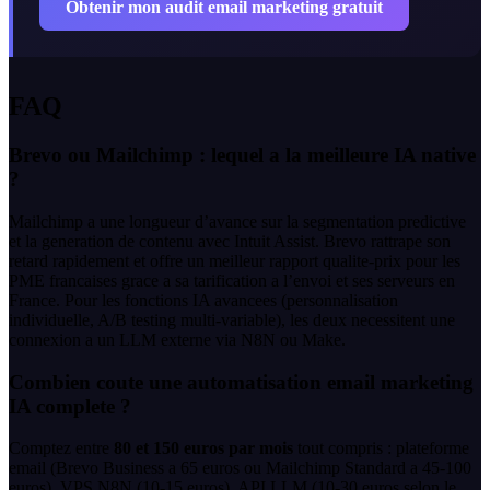
Obtenir mon audit email marketing gratuit
FAQ
Brevo ou Mailchimp : lequel a la meilleure IA native
?
Mailchimp a une longueur d’avance sur la segmentation predictive
et la generation de contenu avec Intuit Assist. Brevo rattrape son
retard rapidement et offre un meilleur rapport qualite-prix pour les
PME francaises grace a sa tarification a l’envoi et ses serveurs en
France. Pour les fonctions IA avancees (personnalisation
individuelle, A/B testing multi-variable), les deux necessitent une
connexion a un LLM externe via N8N ou Make.
Combien coute une automatisation email marketing
IA complete ?
Comptez entre
80 et 150 euros par mois
tout compris : plateforme
email (Brevo Business a 65 euros ou Mailchimp Standard a 45-100
euros), VPS N8N (10-15 euros), API LLM (10-30 euros selon le