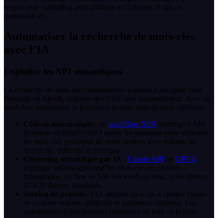
responsable marketing peut produire en 5 heures ce qui en
demandait 20.
Automatiser la recherche de mots-clés
avec l’IA
Exploiter les API sémantiques
La recherche de mots-clés traditionnelle consiste à naviguer dans
Semrush ou Ahrefs, exporter des CSV, trier manuellement. Avec un
workflow automatisé, le processus devient radicalement différent :
Collecte automatique
: un
workflow
N8N
interroge l’API
Semrush ou DataForSEO toutes les semaines pour récupérer
les mots-clés pertinents de votre secteur, avec volume de
recherche, difficulté et intention.
Clustering sémantique par IA
:
Claude API
ou
GPT-4
regroupe automatiquement les mots-clés en clusters
thématiques. Au lieu de 500 keywords en vrac, vous obtenez
15 à 20 thèmes structurés.
Scoring de priorité
: l’IA attribue un score à chaque cluster
en croisant volume, difficulté et pertinence business. Les
opportunités à fort potentiel remontent en haut de la liste.