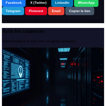
Facebook
X (Twitter)
LinkedIn
WhatsApp
Telegram
Pinterest
Email
Copier le lien
💡 Partagez nos conseils d'experts avec votre réseau professionnel
Articles connexes
Approfondissez le sujet avec ces guides pratiques