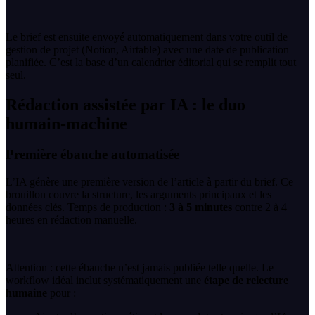
Le brief est ensuite envoyé automatiquement dans votre outil de
gestion de projet (Notion, Airtable) avec une date de publication
planifiée. C’est la base d’un calendrier éditorial qui se remplit tout
seul.
Rédaction assistée par IA : le duo
humain-machine
Première ébauche automatisée
L’IA génère une première version de l’article à partir du brief. Ce
brouillon couvre la structure, les arguments principaux et les
données clés. Temps de production :
3 à 5 minutes
contre 2 à 4
heures en rédaction manuelle.
Attention : cette ébauche n’est jamais publiée telle quelle. Le
workflow idéal inclut systématiquement une
étape de relecture
humaine
pour :