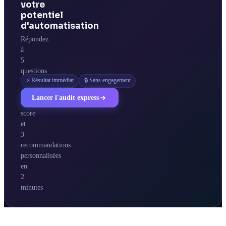
votre
potentiel
d'automatisation
Répondez
à
5
questions
⚡ Résultat immédiat
🔒 Sans engagement
—
obtenez
Lancer l'audit express
votre
score
et
3
recommandations
personnalisées
en
2
minutes