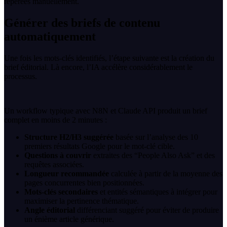
repérées manuellement.
Générer des briefs de contenu
automatiquement
Une fois les mots-clés identifiés, l’étape suivante est la création du
brief éditorial. Là encore, l’IA accélère considérablement le
processus.
Un workflow typique avec N8N et Claude API produit un brief
complet en moins de 2 minutes :
Structure H2/H3 suggérée
basée sur l’analyse des 10
premiers résultats Google pour le mot-clé cible.
Questions à couvrir
extraites des “People Also Ask” et des
requêtes associées.
Longueur recommandée
calculée à partir de la moyenne des
pages concurrentes bien positionnées.
Mots-clés secondaires
et entités sémantiques à intégrer pour
maximiser la pertinence thématique.
Angle éditorial
différenciant suggéré pour éviter de produire
un énième article générique.