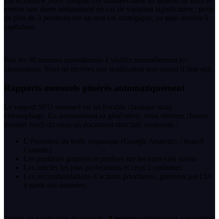
Un workflow N8N compile ces données dans un tableau de bord et
envoie une alerte uniquement en cas de variation significative : perte
de plus de 3 positions sur un mot-clé stratégique, ou gain notable à
capitaliser.
Fini les 30 minutes quotidiennes à vérifier manuellement les
classements. Vous ne recevez une notification que quand il faut agir.
Rapports mensuels générés automatiquement
Le rapport SEO mensuel est un livrable classique mais
chronophage. En automatisant sa génération, vous obtenez chaque
premier lundi du mois un document structuré contenant :
L’évolution du trafic organique (Google Analytics / Search
Console).
Les positions gagnées et perdues sur les mots-clés suivis.
Les articles les plus performants et ceux à optimiser.
Les recommandations d’actions prioritaires, générées par l’IA
à partir des données.
Temps de production du rapport :
0 minute
(entièrement automatisé)