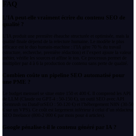
FAQ
L’IA peut-elle vraiment écrire du contenu SEO de
qualité ?
L’IA produit une première ébauche structurée et optimisée, mais la
qualité finale dépend de la relecture humaine. Le modèle le plus
efficace est le duo humain-machine : l’IA gère 70 % du travail
(structure, recherche, première rédaction) et l’expert ajoute la valeur
métier, vérifie les sources et affine le ton. Ce processus permet de
multiplier par 4 à 6 la production de contenu sans perte de qualité.
Combien coûte un pipeline SEO automatisé pour
une PME ?
Le budget mensuel se situe entre 150 et 400 €. Il comprend les API
de LLM (Claude ou GPT-4 : 50-150 €), un outil SEO avec API
(Semrush ou DataForSEO : 50-120 €) et l’hébergement N8N (30-50
€ sur un VPS). Ce coût est largement inférieur à celui d’un rédacteur
SEO freelance (800-2 000 € par mois pour 4 articles).
Google pénalise-t-il le contenu généré par IA ?