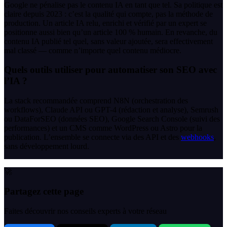
Google ne pénalise pas le contenu IA en tant que tel. Sa politique est
claire depuis 2023 : c’est la qualité qui compte, pas la méthode de
production. Un article IA relu, enrichi et vérifié par un expert se
positionne aussi bien qu’un article 100 % humain. En revanche, du
contenu IA publié tel quel, sans valeur ajoutée, sera effectivement
mal classé — comme n’importe quel contenu médiocre.
Quels outils utiliser pour automatiser son SEO avec
l’IA ?
La stack recommandée comprend N8N (orchestration des
workflows), Claude API ou GPT-4 (rédaction et analyse), Semrush
ou DataForSEO (données SEO), Google Search Console (suivi des
performances) et un CMS comme WordPress ou Astro pour la
publication. L’ensemble se connecte via des API et des
webhooks
,
sans développement lourd.
🚀
Partagez cette page
Faites découvrir nos conseils experts à votre réseau