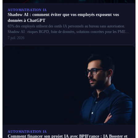
AUTOMATISATION IA
Shadow AI : comment éviter que vos employés exposent vos
données à ChatGPT
65% des employés utilisent des outils IA personnels au bureau sans autorisation.
Shadow AI : risques RGPD, fuite de données, solutions concrètes pour les PME
françaises.
7 juil. 2026
AUTOMATISATION IA
Comment financer son projet IA avec BPIFrance : IA Booster et