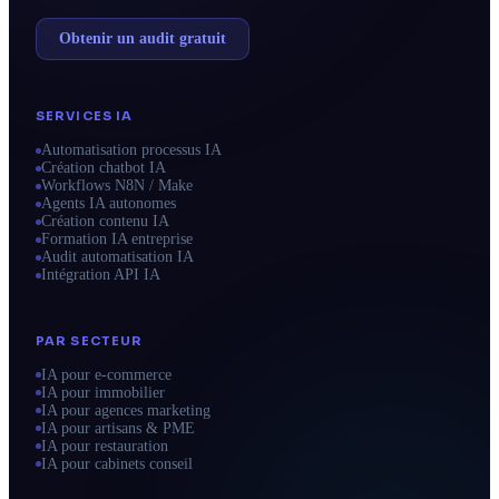
Obtenir un audit gratuit
SERVICES IA
Automatisation processus IA
Création chatbot IA
Workflows N8N / Make
Agents IA autonomes
Création contenu IA
Formation IA entreprise
Audit automatisation IA
Intégration API IA
PAR SECTEUR
IA pour e-commerce
IA pour immobilier
IA pour agences marketing
IA pour artisans & PME
IA pour restauration
IA pour cabinets conseil