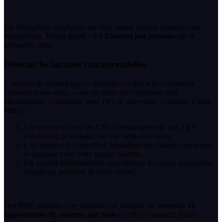
Un tel pipeline, configuré une fois, tourne chaque semaine sans
intervention. Temps gagné :
3 à 5 heures par semaine
sur la
recherche seule.
Détecter les lacunes concurrentielles
L’analyse de content gap — identifier ce que vos concurrents
couvrent et pas vous — est un levier SEO puissant mais
chronophage. Automatisé avec l’IA, le processus se résume à trois
étapes :
Un scraper collecte les URLs positionnées de vos 3 à 5
concurrents principaux sur vos mots-clés cibles.
L’IA analyse la couverture thématique de chaque concurrent
et compare avec votre propre contenu.
Un rapport hebdomadaire vous indique les sujets manquants,
classés par potentiel de trafic estimé.
Des PME utilisant cette méthode ont identifié en moyenne
12
opportunités de contenu par mois
qu’elles n’auraient jamais