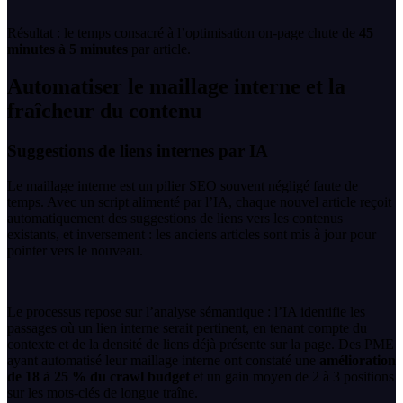
Résultat : le temps consacré à l’optimisation on-page chute de
45
minutes à 5 minutes
par article.
Automatiser le maillage interne et la
fraîcheur du contenu
Suggestions de liens internes par IA
Le maillage interne est un pilier SEO souvent négligé faute de
temps. Avec un script alimenté par l’IA, chaque nouvel article reçoit
automatiquement des suggestions de liens vers les contenus
existants, et inversement : les anciens articles sont mis à jour pour
pointer vers le nouveau.
Le processus repose sur l’analyse sémantique : l’IA identifie les
passages où un lien interne serait pertinent, en tenant compte du
contexte et de la densité de liens déjà présente sur la page. Des PME
ayant automatisé leur maillage interne ont constaté une
amélioration
de 18 à 25 % du crawl budget
et un gain moyen de 2 à 3 positions
sur les mots-clés de longue traîne.