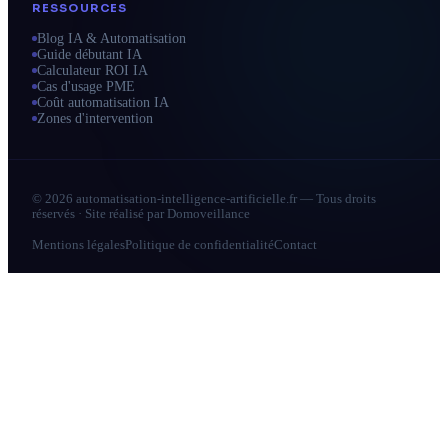
RESSOURCES
Blog IA & Automatisation
Guide débutant IA
Calculateur ROI IA
Cas d'usage PME
Coût automatisation IA
Zones d'intervention
© 2026 automatisation-intelligence-artificielle.fr — Tous droits
réservés · Site réalisé par
Domoveillance
Mentions légales
Politique de confidentialité
Contact