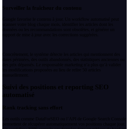
Surveiller la fraîcheur du contenu
Google favorise le contenu à jour. Un workflow automatisé peut
scanner votre blog chaque mois, identifier les articles dont les
données ou les recommandations sont obsolètes, et générer un
rapport de mise à jour avec les corrections suggérées.
Concrètement, le système détecte les articles qui mentionnent des
dates périmées, des outils abandonnés, des statistiques anciennes ou
des prix dépassés. Le responsable marketing n’a plus qu’à valider
les modifications proposées au lieu de relire 50 articles
manuellement.
Suivi des positions et reporting SEO
automatisé
Rank tracking sans effort
Les outils comme DataForSEO ou l’API de Google Search Console
permettent de récupérer automatiquement vos positions chaque jour.