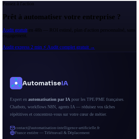
Passez à l'action
Prêt à automatiser votre entreprise ?
Audit gratuit
en 48h — ROI estimé, plan d'action personnalisé, sans
engagement.
Audit express 2 min ⚡
Audit complet gratuit →
Automatise
IA
Expert en
automatisation par IA
pour les TPE/PME françaises.
Chatbots, workflows N8N, agents IA — réduisez vos tâches
répétitives et concentrez-vous sur votre cœur de métier.
contact@automatisation-intelligence-artificielle.fr
France entière — Télétravail & Déplacement