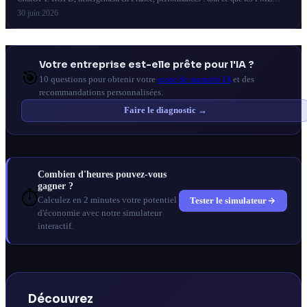
françaises doivent savoir.
30 juin 2026
Votre entreprise est-elle prête pour l'IA ?
🎯
10 questions pour obtenir votre
score de maturité IA
et des
recommandations personnalisées.
Faire le diagnostic →
Combien d'heures pouvez-vous
gagner ?
⏱️
Tester le simulateur
Calculez en 2 minutes votre potentiel
d'économie avec notre simulateur
interactif.
Découvrez