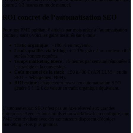
contre 2 à 3 heures en mode manuel.
ROI concret de l’automatisation SEO
Pour une PME publiant 6 articles par mois grâce à l’automatisation
(contre 1 sans), voici les gains mesurés sur 6 mois :
Trafic organique
: +180 % en moyenne.
Leads qualifiés via le blog
: +120 % grâce à un contenu ciblé
sur les bonnes requêtes.
Temps marketing libéré
: 15 heures par semaine réallouées à
la stratégie et la conversion.
Coût mensuel de la stack
: 150 à 400 € (API LLM + outils
SEO + hébergement N8N).
ROI estimé
: chaque euro investi en automatisation SEO
génère 5 à 12 € de valeur en trafic organique équivalent.
L’automatisation SEO n’est pas un luxe réservé aux grandes
entreprises. Avec les bons outils et un workflow bien configuré, une
PME peut rivaliser avec des concurrents disposant d’équipes
marketing 5 fois plus grandes.