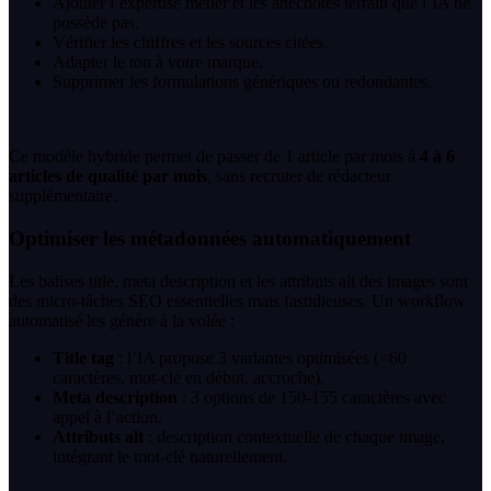
Ajouter l’expertise métier et les anecdotes terrain que l’IA ne
possède pas.
Vérifier les chiffres et les sources citées.
Adapter le ton à votre marque.
Supprimer les formulations génériques ou redondantes.
Ce modèle hybride permet de passer de 1 article par mois à
4 à 6
articles de qualité par mois
, sans recruter de rédacteur
supplémentaire.
Optimiser les métadonnées automatiquement
Les balises title, meta description et les attributs alt des images sont
des micro-tâches SEO essentielles mais fastidieuses. Un workflow
automatisé les génère à la volée :
Title tag
: l’IA propose 3 variantes optimisées (<60
caractères, mot-clé en début, accroche).
Meta description
: 3 options de 150-155 caractères avec
appel à l’action.
Attributs alt
: description contextuelle de chaque image,
intégrant le mot-clé naturellement.