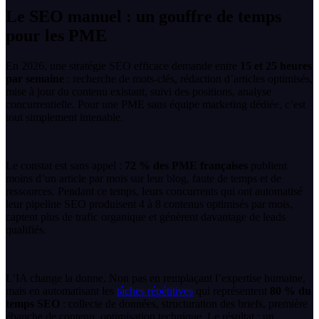
Le SEO manuel : un gouffre de temps
pour les PME
En 2026, une stratégie SEO efficace demande entre
15 et 25 heures
par semaine
: recherche de mots-clés, rédaction d’articles optimisés,
mise à jour du contenu existant, suivi des positions, analyse
concurrentielle. Pour une PME sans équipe marketing dédiée, c’est
tout simplement intenable.
Le constat est sans appel :
72 % des PME françaises
publient
moins d’un article par mois sur leur blog, faute de temps et de
ressources. Pendant ce temps, leurs concurrents qui ont automatisé
leur pipeline SEO produisent 4 à 8 contenus optimisés par mois,
captent plus de trafic organique et génèrent davantage de leads
qualifiés.
L’IA change la donne. Non pas en remplaçant l’expertise humaine,
mais en automatisant les
tâches répétitives
qui représentent
80 % du
temps SEO
: collecte de données, structuration des briefs, première
ébauche de contenu, optimisation technique. Le résultat : un