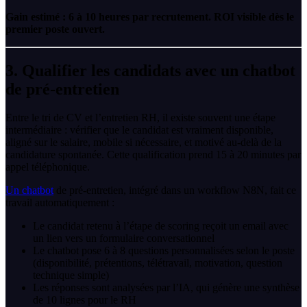
Gain estimé : 6 à 10 heures par recrutement. ROI visible dès le
premier poste ouvert.
3. Qualifier les candidats avec un chatbot
de pré-entretien
Entre le tri de CV et l’entretien RH, il existe souvent une étape
intermédiaire : vérifier que le candidat est vraiment disponible,
aligné sur le salaire, mobile si nécessaire, et motivé au-delà de la
candidature spontanée. Cette qualification prend 15 à 20 minutes par
appel téléphonique.
Un chatbot
de pré-entretien, intégré dans un workflow N8N, fait ce
travail automatiquement :
Le candidat retenu à l’étape de scoring reçoit un email avec
un lien vers un formulaire conversationnel
Le chatbot pose 6 à 8 questions personnalisées selon le poste
(disponibilité, prétentions, télétravail, motivation, question
technique simple)
Les réponses sont analysées par l’IA, qui génère une synthèse
de 10 lignes pour le RH