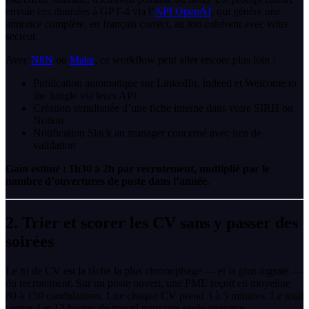
envoie ces données à GPT-4 via l’
API OpenAI
, qui génère une
annonce complète, en français correct, au ton cohérent avec votre
secteur.
Avec
N8N
ou
Make
, ce workflow peut aller encore plus loin :
Publication automatique sur LinkedIn, Indeed et Welcome to
the Jungle via leurs API
Création simultanée d’une fiche interne dans votre SIRH ou
Notion
Notification Slack au manager concerné avec lien de
validation
Gain estimé : 1h30 à 2h par recrutement, multiplié par le
nombre d’ouvertures de poste dans l’année.
2. Trier et scorer les CV sans y passer des
soirées
Le tri de CV est la tâche la plus chronophage — et la plus ingrate —
du recrutement. Sur un poste ouvert, une PME reçoit en moyenne
80 à 150 candidatures. Lire chaque CV prend 3 à 5 minutes. Le total
: entre 4 et 12 heures de travail pour une seule annonce.