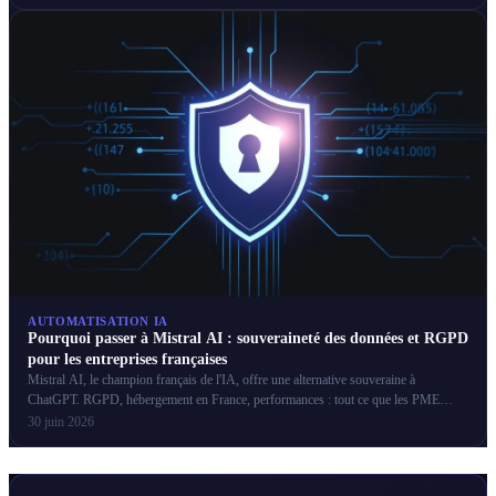
AUTOMATISATION IA
Pourquoi passer à Mistral AI : souveraineté des données et RGPD
pour les entreprises françaises
Mistral AI, le champion français de l'IA, offre une alternative souveraine à
ChatGPT. RGPD, hébergement en France, performances : tout ce que les PME
françaises doivent savoir.
30 juin 2026