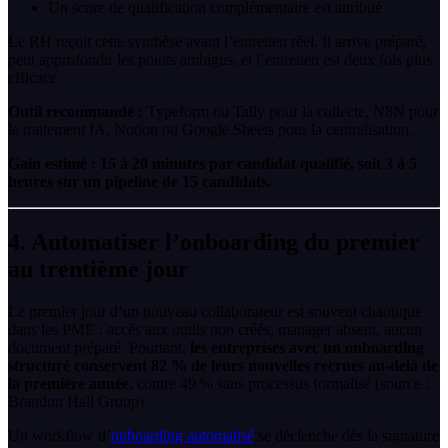
Un score de qualification complémentaire est attribué
Le RH reçoit cette synthèse avant l’entretien réel. Il arrive préparé,
peut approfondir les points ambigus, et l’entretien est deux fois plus
efficace.
Outil recommandé :
Typeform ou Tally pour la collecte, N8N pour
le traitement IA, Notion ou Google Sheets pour la centralisation.
Gain estimé : 15 à 20 minutes par candidat qualifié, soit 3 à 5
heures sur un pipeline de 15 candidats.
4. Automatiser l’onboarding du premier
au trentième jour
Le premier jour d’un nouveau collaborateur est souvent chaotique
dans les PME : accès aux outils non créés, manager absent, aucun
document préparé. Pourtant,
les entreprises avec un onboarding
structuré conservent 82 % de leurs nouvelles recrues au-delà de
la première année
, contre 49 % sans processus formalisé (source :
Brandon Hall Group).
Un workflow d’
onboarding automatisé
se déclenche dès la signature