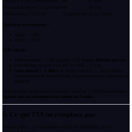
Tri des CV (80 candidatures)
6h
45 min
Pré-qualification (15 candidats)
4h
30 min
Onboarding J-7 à J+30
5h par recrue
1h par recrue
Total par recrutement :
Avant : ~12h
Après : ~2h30
ROI calculé :
6 recrutements × 9,5h gagnées =
57 heures libérées par an
Coût horaire moyen d’un RH en PME : 35 €/h
Gain annuel : ~2 000 €
de temps valorisé — sans compter
l’amélioration de la qualité des recrutements et la réduction du
turnover
Coût de mise en place du workflow : environ 1 500 € en prestation.
Retour sur investissement en moins de 9 mois.
6. Ce que l’IA ne remplace pas
Soyons précis : l’IA automatise les tâches répétitives, pas le