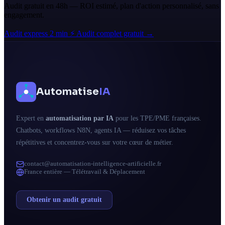
Audit gratuit en 48h — ROI estimé, plan d'action personnalisé, sans
engagement.
Audit express 2 min ⚡
Audit complet gratuit →
Automatise
IA
Expert en
automatisation par IA
pour les TPE/PME françaises.
Chatbots, workflows N8N, agents IA — réduisez vos tâches
répétitives et concentrez-vous sur votre cœur de métier.
contact@automatisation-intelligence-artificielle.fr
France entière — Télétravail & Déplacement
Obtenir un audit gratuit