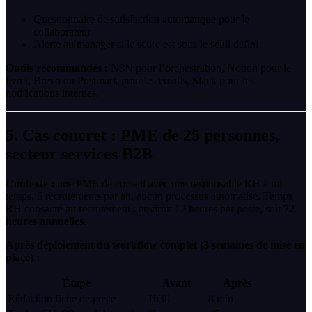
Questionnaire de satisfaction automatique pour le
collaborateur
Alerte au manager si le score est sous le seuil défini
Outils recommandés :
N8N pour l’orchestration, Notion pour le
livret, Brevo ou Postmark pour les emails, Slack pour les
notifications internes.
5. Cas concret : PME de 25 personnes,
secteur services B2B
Contexte :
une PME de conseil avec une responsable RH à mi-
temps, 6 recrutements par an, aucun processus automatisé. Temps
RH consacré au recrutement : environ 12 heures par poste, soit
72
heures annuelles
.
Après déploiement du workflow complet (3 semaines de mise en
place) :
Étape
Avant
Après
Rédaction fiche de poste
1h30
8 min