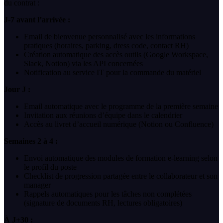
du contrat :
J-7 avant l’arrivée :
Email de bienvenue personnalisé avec les informations
pratiques (horaires, parking, dress code, contact RH)
Création automatique des accès outils (Google Workspace,
Slack, Notion) via les API concernées
Notification au service IT pour la commande du matériel
Jour J :
Email automatique avec le programme de la première semaine
Invitation aux réunions d’équipe dans le calendrier
Accès au livret d’accueil numérique (Notion ou Confluence)
Semaines 2 à 4 :
Envoi automatique des modules de formation e-learning selon
le profil du poste
Checklist de progression partagée entre le collaborateur et son
manager
Rappels automatiques pour les tâches non complétées
(signature de documents RH, lectures obligatoires)
À J+30 :