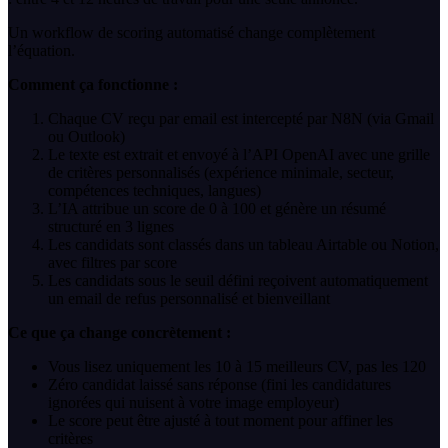
Un workflow de scoring automatisé change complètement
l’équation.
Comment ça fonctionne :
Chaque CV reçu par email est intercepté par N8N (via Gmail
ou Outlook)
Le texte est extrait et envoyé à l’API OpenAI avec une grille
de critères personnalisés (expérience minimale, secteur,
compétences techniques, langues)
L’IA attribue un score de 0 à 100 et génère un résumé
structuré en 3 lignes
Les candidats sont classés dans un tableau Airtable ou Notion,
avec filtres par score
Les candidats sous le seuil défini reçoivent automatiquement
un email de refus personnalisé et bienveillant
Ce que ça change concrètement :
Vous lisez uniquement les 10 à 15 meilleurs CV, pas les 120
Zéro candidat laissé sans réponse (fini les candidatures
ignorées qui nuisent à votre image employeur)
Le score peut être ajusté à tout moment pour affiner les
critères