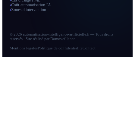
Cas d'usage PME
Coût automatisation IA
Zones d'intervention
© 2026 automatisation-intelligence-artificielle.fr — Tous droits
réservés · Site réalisé par
Domoveillance
Mentions légales
Politique de confidentialité
Contact