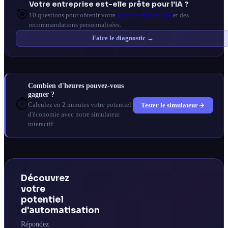
Votre entreprise est-elle prête pour l'IA ?
🎯
10 questions pour obtenir votre
score de maturité IA
et des
recommandations personnalisées.
Faire le diagnostic →
Combien d'heures pouvez-vous
gagner ?
⏱️
Tester le simulateur
Calculez en 2 minutes votre potentiel
d'économie avec notre simulateur
interactif.
Découvrez
votre
potentiel
d'automatisation
Répondez