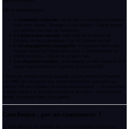
jugement humain.
Elle ne remplacera pas :
L’évaluation culturelle
: est-ce que ce candidat va s’intégrer
dans votre équipe ? Partage-t-il vos valeurs ? Cela se perçoit
en entretien, pas dans un formulaire.
La négociation salariale
: elle exige de la nuance, de
l’écoute, et une connaissance fine du contexte interne.
L’accompagnement managérial
: le manager direct reste
l’acteur central de l’intégration réelle. L’automatisation lui
libère du temps — elle ne le remplace pas.
Les situations sensibles
: licenciement, conflit, burn-out. Ces
sujets exigent présence, empathie et expertise RH.
L’IA est un amplificateur de capacité, pas un substitut à l’humain.
Les PME qui réussissent leur transformation RH sont celles qui
utilisent l’IA pour éliminer la charge administrative — et consacrent
le temps libéré à ce qui crée vraiment de la valeur : attirer les bons
profils, les intégrer bien, et les garder.
Conclusion : par où commencer ?
Si vous débutez, ne cherchez pas à tout automatiser d’un coup.