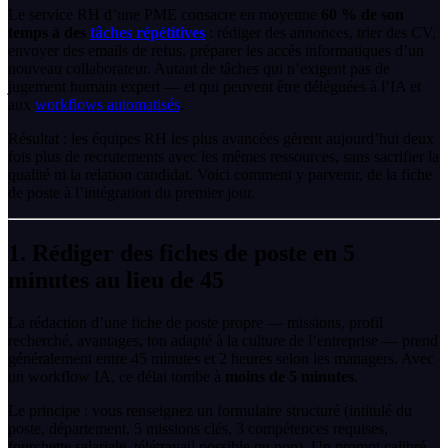
Le service RH d’une PME consacre en moyenne
60 % de son
temps à des
tâches répétitives
: rédiger des annonces, trier des CV,
envoyer des emails de refus, préparer les accès informatiques d’un
nouveau collaborateur. Autant de tâches qui n’exigent pas de
jugement humain expert — et qui peuvent être déléguées à l’IA et
aux
workflows automatisés
.
Résultat : les équipes RH les plus avancées gèrent aujourd’hui deux
fois plus de recrutements avec les mêmes ressources, sans sacrifier la
qualité ni la relation candidat. Voici comment y parvenir, de la fiche
de poste à l’intégration du premier jour.
1. Rédiger des fiches de poste en 5
minutes au lieu de 45
La rédaction d’une fiche de poste propre — missions, profil
recherché, avantages, ton adapté à la culture de l’entreprise — prend
généralement entre 45 minutes et 2 heures selon les managers. Avec
un workflow IA, ce délai tombe à
moins de 5 minutes
.
Le principe : vous renseignez un formulaire structuré (intitulé du
poste, département, 5 missions clés, 3 compétences requises,
fourchette salariale, télétravail possible ou non). Un prompt calibré