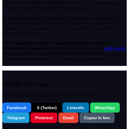
Commencez par
une seule étape
: le tri de CV ou l’onboarding.
Mesurez le gain. Puis passez à l’étape suivante.
Si vous voulez aller plus vite et éviter les erreurs de configuration,
un accompagnement ciblé permet de déployer un workflow RH
complet en 2 à 3 semaines — avec des outils que vous maîtrisez
ensuite en autonomie.
Vous voulez savoir ce que l’automatisation peut changer
concrètement dans votre service RH ?
Demandez un
audit gratuit
de vos processus : nous identifions ensemble les 3 tâches les plus
chronophages et estimons le ROI avant tout engagement.
🚀
Partagez cette page
Faites découvrir nos conseils experts à votre réseau
Facebook
X (Twitter)
LinkedIn
WhatsApp
Telegram
Pinterest
Email
Copier le lien